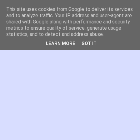
This site uses cookies from Google to deliver its services
es por madrid
and to analyze traffic. Your IP address and user-agent are
shared with Google along with performance and security
metrics to ensure quality of service, generate usage
El blog de Madrid y su actualidad, proyectos, transporte,
statistics, and to detect and address abuse.
movilidad, arquitectura, participación, medio ambiente,
educación, empleo, ...
LEARN MORE
GOT IT