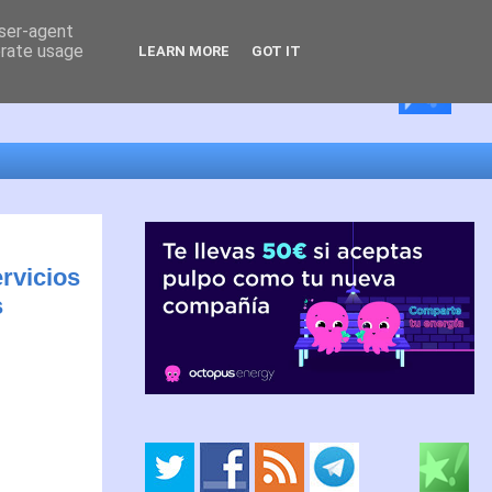
user-agent
erate usage
LEARN MORE
GOT IT
ervicios
s