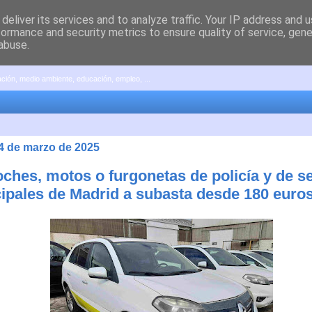
deliver its services and to analyze traffic. Your IP address and 
formance and security metrics to ensure quality of service, gen
abuse.
pación, medio ambiente, educación, empleo, ...
24 de marzo de 2025
oches, motos o furgonetas de policía y de s
ipales de Madrid a subasta desde 180 euro