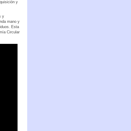
quisición y
s y
gunda mano y
iduos. Esta
mía Circular