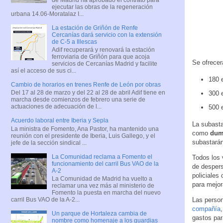
ejecutar las obras de la regeneración
urbana 14.06-Moratalaz I...
La estación de Griñón de Renfe
Cercanías dará servicio con la extensión
de C-5 a Illescas
Adif recuperará y renovará la estación
ferroviaria de Griñón para que acoja
Se ofrecer
servicios de Cercanías Madrid y facilite
así el acceso de sus ci...
180 
Cambio de horarios en trenes Renfe de León por obras
Del 17 al 28 de marzo y del 22 al 28 de abril Adif tiene en
300 
marcha desde comienzos de febrero una serie de
actuaciones de adecuación de l...
500 
Acuerdo laboral entre Iberia y Sepla
La subast
La ministra de Fomento, Ana Pastor, ha mantenido una
como
dum
reunión con el presidente de Iberia, Luis Gallego, y el
subastarán
jefe de la sección sindical ...
La Comunidad reclama a Fomento el
Todos los 
funcionamiento del carril Bus VAO de la
de despers
A-2
policiales
La Comunidad de Madrid ha vuelto a
para mejor
reclamar una vez más al ministerio de
Fomento la puesta en marcha del nuevo
Las person
carril Bus VAO de la A-2...
compañía
Un parque de Hortaleza cambia de
gastos para
nombre como homenaje a los guardias