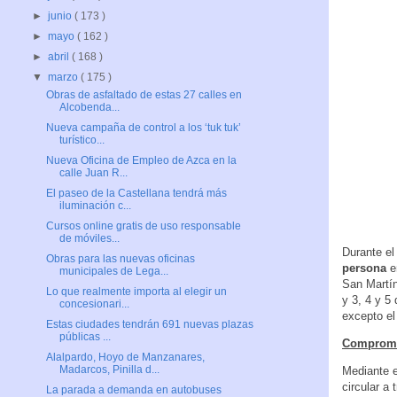
►
junio
( 173 )
►
mayo
( 162 )
►
abril
( 168 )
▼
marzo
( 175 )
Obras de asfaltado de estas 27 calles en
Alcobenda...
Nueva campaña de control a los ‘tuk tuk’
turístico...
Nueva Oficina de Empleo de Azca en la
calle Juan R...
El paseo de la Castellana tendrá más
iluminación c...
Cursos online gratis de uso responsable
de móviles...
Durante el
Obras para las nuevas oficinas
persona
en
municipales de Lega...
San Martín
Lo que realmente importa al elegir un
y 3, 4 y 5
concesionari...
excepto el
Estas ciudades tendrán 691 nuevas plazas
públicas ...
Compromis
Alalpardo, Hoyo de Manzanares,
Madarcos, Pinilla d...
Mediante 
circular a
La parada a demanda en autobuses