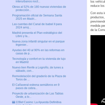
los vehícu
interurbanos noct...
reduce los
Obras al 52% de 180 nuevas viviendas de
protección...
Con esta i
Programación oficial de Semana Santa
productos,
2025 en Madri...
previniend
Las cuentas del Canal de Isabel II para
medida per
2024 arroj...
de la Com
Madrid presenta el Plan estratégico del
Libro y la...
Nueva zona infantil singular en el parque
Ingenier...
Ayudas del 40 al 90% en las reformas en
casas de p...
Tecnología y confort en la vivienda de lujo
en Madrid
Nuevo tren Renfe a Logroño, de lunes a
sábado, con...
Remodelación del graderío de la Plaza de
Toros de ...
El Cañaveral estrena semáforos en 9
pasos de cebra...
Proyecto de urbanización de Las Tablas
Oeste, a lo...
🎰 22Bet Casino: La Apuesta Definitiva