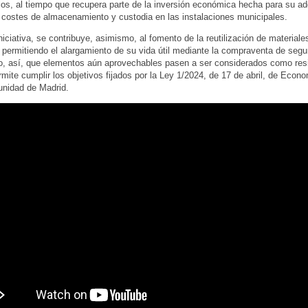
los, al tiempo que recupera parte de la inversión económica hecha para su ad
 costes de almacenamiento y custodia en las instalaciones municipales.
niciativa, se contribuye, asimismo, al fomento de la reutilización de materiale
 permitiendo el alargamiento de su vida útil mediante la compraventa de se
o, así, que elementos aún aprovechables pasen a ser considerados como res
mite cumplir los objetivos fijados por la Ley 1/2024, de 17 de abril, de Econo
unidad de Madrid.