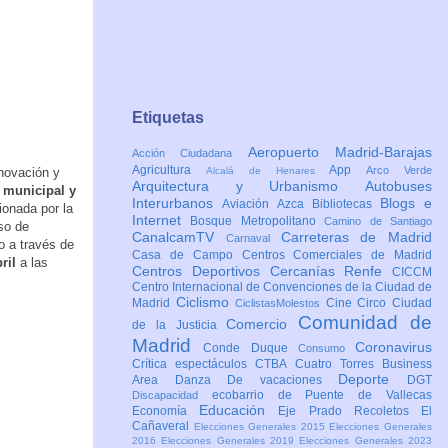
Etiquetas
Aeropuerto Madrid-Barajas
Acción Ciudadana
Agricultura
App
Arco Verde
novación y
Alcalá de Henares
Arquitectura y Urbanismo
Autobuses
 municipal y
Interurbanos
Blogs e
Aviación
Azca
Bibliotecas
ionada por la
Internet
Bosque Metropolitano
Camino de Santiago
so de
CanalcamTV
Carreteras de Madrid
Carnaval
o a través de
Casa de Campo
Centros Comerciales de Madrid
ril
a las
Centros Deportivos
Cercanías Renfe
CICCM
Centro Internacional de Convenciones de la Ciudad de
Ciclismo
Madrid
Cine
Circo
Ciudad
CiclistasMolestos
Comunidad de
Comercio
de la Justicia
Madrid
Coronavirus
Conde Duque
Consumo
Crítica espectáculos
CTBA Cuatro Torres Business
Deporte
Area
Danza
De vacaciones
DGT
ecobarrio de Puente de Vallecas
Discapacidad
Educación
Economía
Eje Prado Recoletos
El
Cañaveral
Elecciones Generales 2015
Elecciones Generales
2016
Elecciones Generales 2019
Elecciones Generales 2023