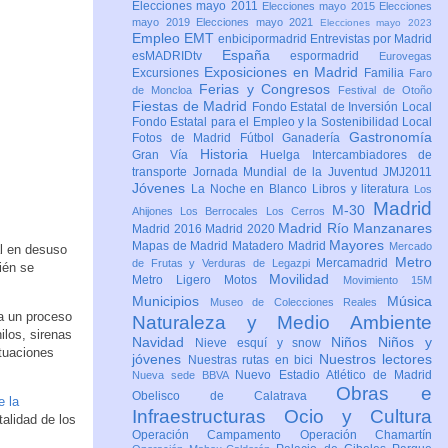
Elecciones mayo 2011
Elecciones mayo 2015
Elecciones
mayo 2019
Elecciones mayo 2021
Elecciones mayo 2023
Empleo
EMT
enbicipormadrid
Entrevistas por Madrid
España
esMADRIDtv
espormadrid
Eurovegas
Exposiciones en Madrid
Excursiones
Familia
Faro
Ferias y Congresos
de Moncloa
Festival de Otoño
Fiestas de Madrid
Fondo Estatal de Inversión Local
Fondo Estatal para el Empleo y la Sostenibilidad Local
Gastronomía
Fotos de Madrid
Fútbol
Ganadería
Historia
Gran Vía
Huelga
Intercambiadores de
transporte
Jornada Mundial de la Juventud JMJ2011
Jóvenes
La Noche en Blanco
Libros y literatura
Los
Madrid
M-30
Ahijones
Los Berrocales
Los Cerros
Madrid Río Manzanares
Madrid 2016
Madrid 2020
Mayores
Mapas de Madrid
Matadero Madrid
Mercado
l en desuso
Metro
Mercamadrid
de Frutas y Verduras de Legazpi
ién se
Movilidad
Metro Ligero
Motos
Movimiento 15M
Municipios
Música
Museo de Colecciones Reales
a un proceso
Naturaleza y Medio Ambiente
ilos, sirenas
Navidad
Niños
Niños y
Nieve esquí y snow
tuaciones
jóvenes
Nuestros lectores
Nuestras rutas en bici
Nuevo Estadio Atlético de Madrid
Nueva sede BBVA
Obras e
Obelisco de Calatrava
e la
Infraestructuras
Ocio y Cultura
talidad de los
Operación Campamento
Operación Chamartín