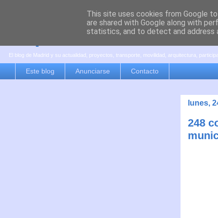
This site uses cookies from Google to 
are shared with Google along with per
es por madrid
statistics, and to detect and address 
El blog de Madrid y su actualidad, proyectos, transporte, movilidad, arquitectura, partici
Este blog
Anunciarse
Contacto
lunes, 
248 c
munic