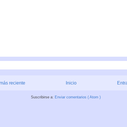
más reciente
Inicio
Entr
Suscribirse a:
Enviar comentarios ( Atom )