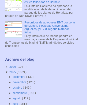
civiles fallecidos en Barbate
La Junta de Gobierno ha aprobado la
modificación de la denominación del
parque de los Llanos de Hortaleza por
parque de Don David Pérez y D...
Recorridos de autobuses EMT por corte
de Metro L-6 (Ciudad Universitaria -
Argüelles) y L-7 (Gregorio Marañón -
Pitis)
El Ayuntamiento de Madrid pondrá en
marcha, a través de la Empresa Municipal
de Transportes de Madrid (EMT Madrid), dos servicios
especiales...
Archivo del blog
►
2026
( 1047 )
▼
2025
( 1839 )
►
diciembre
( 133 )
►
noviembre
( 128 )
►
octubre
( 149 )
►
septiembre
( 155 )
►
agosto
( 117 )
►
julio
( 181 )