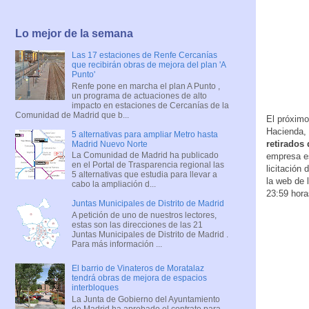
Lo mejor de la semana
Las 17 estaciones de Renfe Cercanías
que recibirán obras de mejora del plan 'A
Punto'
Renfe pone en marcha el plan A Punto ,
un programa de actuaciones de alto
impacto en estaciones de Cercanías de la
Comunidad de Madrid que b...
El próximo
Hacienda, 
5 alternativas para ampliar Metro hasta
retirados 
Madrid Nuevo Norte
La Comunidad de Madrid ha publicado
empresa es
en el Portal de Trasparencia regional las
licitación
5 alternativas que estudia para llevar a
la web de 
cabo la ampliación d...
23:59 hora
Juntas Municipales de Distrito de Madrid
A petición de uno de nuestros lectores,
estas son las direcciones de las 21
Juntas Municipales de Distrito de Madrid .
Para más información ...
El barrio de Vinateros de Moratalaz
tendrá obras de mejora de espacios
interbloques
La Junta de Gobierno del Ayuntamiento
de Madrid ha aprobado el contrato para