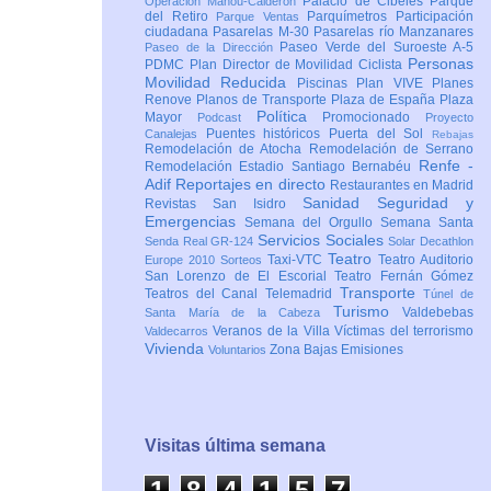
Palacio de Cibeles
Parque
Operación Mahou-Calderón
del Retiro
Parquímetros
Participación
Parque Ventas
ciudadana
Pasarelas M-30
Pasarelas río Manzanares
Paseo Verde del Suroeste A-5
Paseo de la Dirección
Personas
PDMC Plan Director de Movilidad Ciclista
Movilidad Reducida
Piscinas
Plan VIVE
Planes
Renove
Planos de Transporte
Plaza de España
Plaza
Política
Mayor
Promocionado
Podcast
Proyecto
Puentes históricos
Puerta del Sol
Canalejas
Rebajas
Remodelación de Atocha
Remodelación de Serrano
Renfe -
Remodelación Estadio Santiago Bernabéu
Adif
Reportajes en directo
Restaurantes en Madrid
Sanidad
Seguridad y
Revistas
San Isidro
Emergencias
Semana del Orgullo
Semana Santa
Servicios Sociales
Senda Real GR-124
Solar Decathlon
Teatro
Taxi-VTC
Teatro Auditorio
Europe 2010
Sorteos
San Lorenzo de El Escorial
Teatro Fernán Gómez
Transporte
Teatros del Canal
Telemadrid
Túnel de
Turismo
Valdebebas
Santa María de la Cabeza
Veranos de la Villa
Víctimas del terrorismo
Valdecarros
Vivienda
Zona Bajas Emisiones
Voluntarios
Visitas última semana
1
8
4
1
5
8