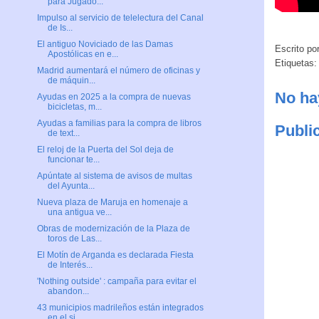
para Jugado...
Impulso al servicio de telelectura del Canal
de Is...
El antiguo Noviciado de las Damas
Escrito po
Apostólicas en e...
Etiquetas
Madrid aumentará el número de oficinas y
de máquin...
No ha
Ayudas en 2025 a la compra de nuevas
bicicletas, m...
Ayudas a familias para la compra de libros
Publi
de text...
El reloj de la Puerta del Sol deja de
funcionar te...
Apúntate al sistema de avisos de multas
del Ayunta...
Nueva plaza de Maruja en homenaje a
una antigua ve...
Obras de modernización de la Plaza de
toros de Las...
El Motín de Arganda es declarada Fiesta
de Interés...
'Nothing outside' : campaña para evitar el
abandon...
43 municipios madrileños están integrados
en el si...