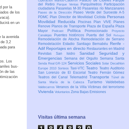
Palacio de Cibeles
Parque
Operación Mahou-Calderón
del Retiro
Parquímetros
Participación
Parque Ventas
d por la
ciudadana
Pasarelas M-30
Pasarelas río Manzanares
iados de los
Paseo Verde del Suroeste A-5
Paseo de la Dirección
Personas
PDMC Plan Director de Movilidad Ciclista
vaca).
Movilidad Reducida
Piscinas
Plan VIVE
Planes
ducirá en un
Renove
Planos de Transporte
Plaza de España
Plaza
Política
Mayor
Promocionado
Podcast
Proyecto
Puentes históricos
Puerta del Sol
Canalejas
Rebajas
e la avenida
Remodelación de Atocha
Remodelación de Serrano
 de 3,2
Renfe -
Remodelación Estadio Santiago Bernabéu
onada para
Adif
Reportajes en directo
Restaurantes en Madrid
Sanidad
Seguridad y
Revistas
San Isidro
Emergencias
Semana del Orgullo
Semana Santa
nos. Los
Servicios Sociales
Senda Real GR-124
Solar Decathlon
rriles bus-
Teatro
Taxi-VTC
Teatro Auditorio
Europe 2010
Sorteos
ón de las
San Lorenzo de El Escorial
Teatro Fernán Gómez
ptimización
Transporte
Teatros del Canal
Telemadrid
Túnel de
Turismo
Valdebebas
Santa María de la Cabeza
Veranos de la Villa
Víctimas del terrorismo
Valdecarros
Vivienda
Zona Bajas Emisiones
Voluntarios
Visitas última semana
1
8
4
8
3
0