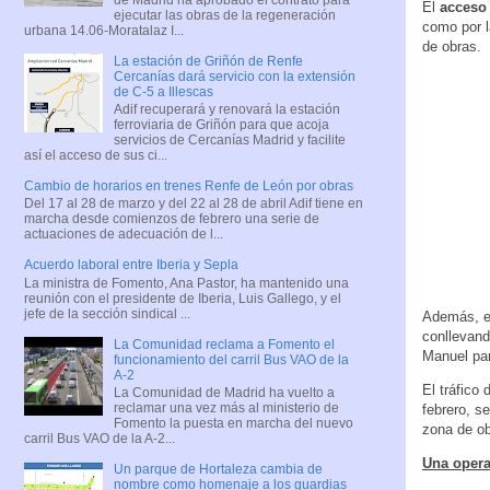
El
acceso 
ejecutar las obras de la regeneración
como por l
urbana 14.06-Moratalaz I...
de obras.
La estación de Griñón de Renfe
Cercanías dará servicio con la extensión
de C-5 a Illescas
Adif recuperará y renovará la estación
ferroviaria de Griñón para que acoja
servicios de Cercanías Madrid y facilite
así el acceso de sus ci...
Cambio de horarios en trenes Renfe de León por obras
Del 17 al 28 de marzo y del 22 al 28 de abril Adif tiene en
marcha desde comienzos de febrero una serie de
actuaciones de adecuación de l...
Acuerdo laboral entre Iberia y Sepla
La ministra de Fomento, Ana Pastor, ha mantenido una
reunión con el presidente de Iberia, Luis Gallego, y el
jefe de la sección sindical ...
Además, e
conllevand
La Comunidad reclama a Fomento el
Manuel pa
funcionamiento del carril Bus VAO de la
A-2
El tráfico
La Comunidad de Madrid ha vuelto a
reclamar una vez más al ministerio de
febrero, s
Fomento la puesta en marcha del nuevo
zona de ob
carril Bus VAO de la A-2...
Una opera
Un parque de Hortaleza cambia de
nombre como homenaje a los guardias