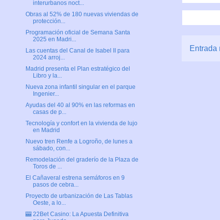
interurbanos noct...
Obras al 52% de 180 nuevas viviendas de
protección...
Programación oficial de Semana Santa
2025 en Madri...
Entrada 
Las cuentas del Canal de Isabel II para
2024 arroj...
Madrid presenta el Plan estratégico del
Libro y la...
Nueva zona infantil singular en el parque
Ingenier...
Ayudas del 40 al 90% en las reformas en
casas de p...
Tecnología y confort en la vivienda de lujo
en Madrid
Nuevo tren Renfe a Logroño, de lunes a
sábado, con...
Remodelación del graderío de la Plaza de
Toros de ...
El Cañaveral estrena semáforos en 9
pasos de cebra...
Proyecto de urbanización de Las Tablas
Oeste, a lo...
🎰 22Bet Casino: La Apuesta Definitiva