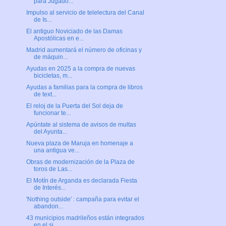
para Jugado...
Impulso al servicio de telelectura del Canal
de Is...
El antiguo Noviciado de las Damas
Apostólicas en e...
Madrid aumentará el número de oficinas y
de máquin...
Ayudas en 2025 a la compra de nuevas
bicicletas, m...
Ayudas a familias para la compra de libros
de text...
El reloj de la Puerta del Sol deja de
funcionar te...
Apúntate al sistema de avisos de multas
del Ayunta...
Nueva plaza de Maruja en homenaje a
una antigua ve...
Obras de modernización de la Plaza de
toros de Las...
El Motín de Arganda es declarada Fiesta
de Interés...
'Nothing outside' : campaña para evitar el
abandon...
43 municipios madrileños están integrados
en el si...