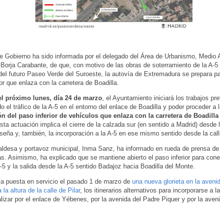
e Gobierno ha sido informada por el delegado del Área de Urbanismo, Medio
 Borja Carabante, de que, con motivo de las obras de soterramiento de la A-5 
del futuro Paseo Verde del Suroeste, la autovía de Extremadura se prepara pa
ior que enlaza con la carretera de Boadilla.
del próximo lunes, día 24 de marzo
, el Ayuntamiento iniciará los trabajos pr
o el tráfico de la A-5 en el entorno del enlace de Boadilla y poder proceder a 
n del paso inferior de vehículos que enlaza con la carretera de Boadilla 
Esta actuación implica el cierre de la calzada sur (en sentido a Madrid) desde 
eseña y, también, la incorporación a la A-5 en ese mismo sentido desde la cal
aldesa y portavoz municipal, Inma Sanz, ha informado en rueda de prensa d
as. Asimismo, ha explicado que se mantiene abierto el paso inferior para cone
A-5 y la salida desde la A-5 sentido Badajoz hacia Boadilla del Monte.
la puesta en servicio el pasado 1 de marzo de
una nueva glorieta en la aveni
la altura de la calle de Pilar
, los itinerarios alternativos para incorporarse a l
lizar por el enlace de Yébenes, por la avenida del Padre Piquer y por la aven