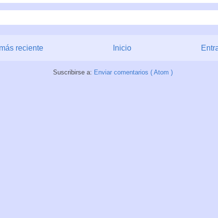
más reciente
Inicio
Entr
Suscribirse a:
Enviar comentarios ( Atom )