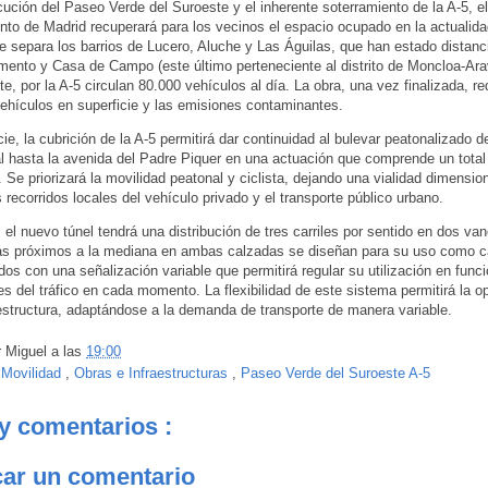
cución del Paseo Verde del Suroeste y el inherente soterramiento de la A-5, el
to de Madrid recuperará para los vecinos el espacio ocupado en la actualida
e separa los barrios de Lucero, Aluche y Las Águilas, que han estado distanc
nto y Casa de Campo (este último perteneciente al distrito de Moncloa-Ara
e, por la A-5 circulan 80.000 vehículos al día. La obra, una vez finalizada, re
ehículos en superficie y las emisiones contaminantes.
cie, la cubrición de la A-5 permitirá dar continuidad al bulevar peatonalizado d
l hasta la avenida del Padre Piquer en una actuación que comprende un total
. Se priorizará la movilidad peatonal y ciclista, dejando una vialidad dimensi
s recorridos locales del vehículo privado y el transporte público urbano.
, el nuevo túnel tendrá una distribución de tres carriles por sentido en dos va
ás próximos a la mediana en ambas calzadas se diseñan para su uso como ca
os con una señalización variable que permitirá regular su utilización en funci
s del tráfico en cada momento. La flexibilidad de este sistema permitirá la o
aestructura, adaptándose a la demanda de transporte de manera variable.
r
Miguel
a las
19:00
:
Movilidad
,
Obras e Infraestructuras
,
Paseo Verde del Suroeste A-5
y comentarios :
car un comentario