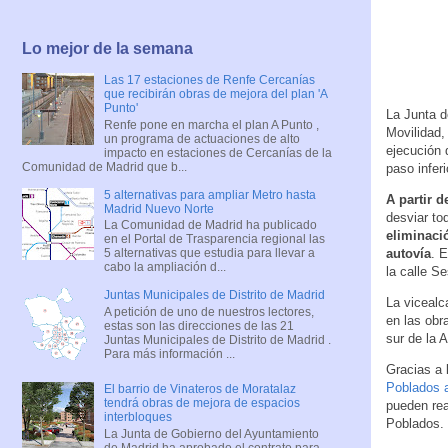
Lo mejor de la semana
Las 17 estaciones de Renfe Cercanías
que recibirán obras de mejora del plan 'A
Punto'
La Junta d
Renfe pone en marcha el plan A Punto ,
Movilidad,
un programa de actuaciones de alto
ejecución 
impacto en estaciones de Cercanías de la
Comunidad de Madrid que b...
paso infer
5 alternativas para ampliar Metro hasta
A partir 
Madrid Nuevo Norte
desviar tod
La Comunidad de Madrid ha publicado
eliminació
en el Portal de Trasparencia regional las
autovía
. 
5 alternativas que estudia para llevar a
cabo la ampliación d...
la calle S
Juntas Municipales de Distrito de Madrid
La vicealc
A petición de uno de nuestros lectores,
en las obr
estas son las direcciones de las 21
sur de la 
Juntas Municipales de Distrito de Madrid .
Para más información ...
Gracias a 
Poblados a 
El barrio de Vinateros de Moratalaz
tendrá obras de mejora de espacios
pueden rea
interbloques
Poblados.
La Junta de Gobierno del Ayuntamiento
de Madrid ha aprobado el contrato para