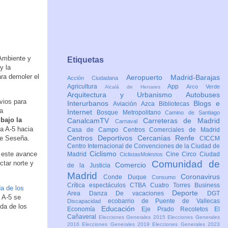
 Ambiente y
Etiquetas
y la
ra demoler el
Aeropuerto Madrid-Barajas
Acción Ciudadana
Agricultura
App
Arco Verde
Alcalá de Henares
Arquitectura y Urbanismo
Autobuses
evios para
Interurbanos
Blogs e
Aviación
Azca
Bibliotecas
la
Internet
Bosque Metropolitano
Camino de Santiago
bajo la
CanalcamTV
Carreteras de Madrid
Carnaval
la A-5 hacia
Casa de Campo
Centros Comerciales de Madrid
Centros Deportivos
Cercanías Renfe
le Seseña.
CICCM
Centro Internacional de Convenciones de la Ciudad de
Ciclismo
e este avance
Madrid
Cine
Circo
Ciudad
CiclistasMolestos
Comunidad de
ctar norte y
Comercio
de la Justicia
Madrid
Coronavirus
Conde Duque
Consumo
Crítica espectáculos
CTBA Cuatro Torres Business
da de los
Deporte
Area
Danza
De vacaciones
DGT
a A-5 se
ecobarrio de Puente de Vallecas
Discapacidad
ida de los
Educación
Economía
Eje Prado Recoletos
El
Cañaveral
Elecciones Generales 2015
Elecciones Generales
2016
Elecciones Generales 2019
Elecciones Generales 2023