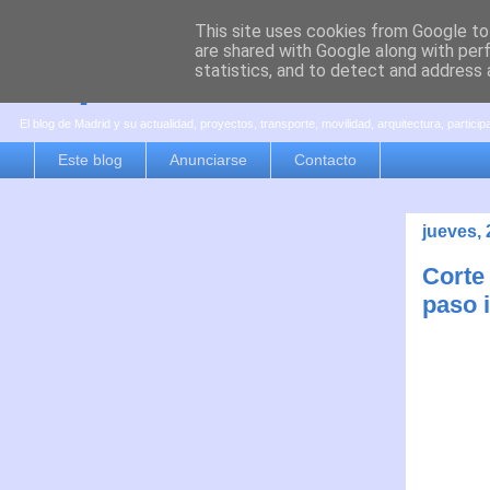
This site uses cookies from Google to 
are shared with Google along with per
es por madrid
statistics, and to detect and address 
El blog de Madrid y su actualidad, proyectos, transporte, movilidad, arquitectura, partici
Este blog
Anunciarse
Contacto
jueves,
Corte 
paso i