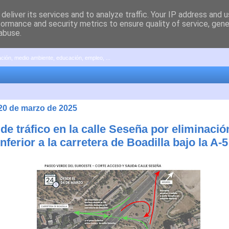
deliver its services and to analyze traffic. Your IP address and 
formance and security metrics to ensure quality of service, gen
abuse.
pación, medio ambiente, educación, empleo, ...
 20 de marzo de 2025
de tráfico en la calle Seseña por eliminació
nferior a la carretera de Boadilla bajo la A-5