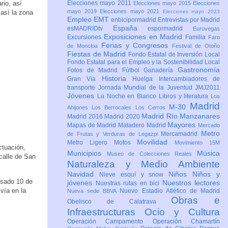
rio, así
Elecciones mayo 2011
Elecciones mayo 2015
Elecciones
mayo 2019
Elecciones mayo 2021
 así la zona
Elecciones mayo 2023
Empleo
EMT
enbicipormadrid
Entrevistas por Madrid
España
esMADRIDtv
espormadrid
Eurovegas
Exposiciones en Madrid
Excursiones
Familia
Faro
Ferias y Congresos
de Moncloa
Festival de Otoño
Fiestas de Madrid
Fondo Estatal de Inversión Local
Fondo Estatal para el Empleo y la Sostenibilidad Local
Gastronomía
Fotos de Madrid
Fútbol
Ganadería
Historia
Gran Vía
Huelga
Intercambiadores de
transporte
Jornada Mundial de la Juventud JMJ2011
Jóvenes
La Noche en Blanco
Libros y literatura
Los
Madrid
M-30
Ahijones
Los Berrocales
Los Cerros
Madrid Río Manzanares
Madrid 2016
Madrid 2020
Mayores
Mapas de Madrid
Matadero Madrid
Mercado
Metro
Mercamadrid
de Frutas y Verduras de Legazpi
Movilidad
Metro Ligero
Motos
Movimiento 15M
ctuación,
Municipios
Música
Museo de Colecciones Reales
 calle de San
Naturaleza y Medio Ambiente
Navidad
Niños
Niños y
Nieve esquí y snow
pasado 10 de
jóvenes
Nuestros lectores
Nuestras rutas en bici
vía en la
Nuevo Estadio Atlético de Madrid
Nueva sede BBVA
Obras e
Obelisco de Calatrava
Infraestructuras
Ocio y Cultura
Operación Campamento
Operación Chamartín