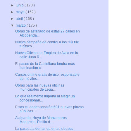
►
junio
( 173 )
►
mayo
( 162 )
►
abril
( 168 )
▼
marzo
( 175 )
Obras de asfaltado de estas 27 calles en
Alcobenda...
Nueva campaña de control a los ‘tuk tuk’
turístico...
Nueva Oficina de Empleo de Azca en la
calle Juan R...
El paseo de la Castellana tendrá más
iluminación c...
Cursos online gratis de uso responsable
de móviles...
Obras para las nuevas oficinas
municipales de Lega...
Lo que realmente importa al elegir un
concesionari...
Estas ciudades tendrán 691 nuevas plazas
públicas ...
Alalpardo, Hoyo de Manzanares,
Madarcos, Pinilla d...
La parada a demanda en autobuses