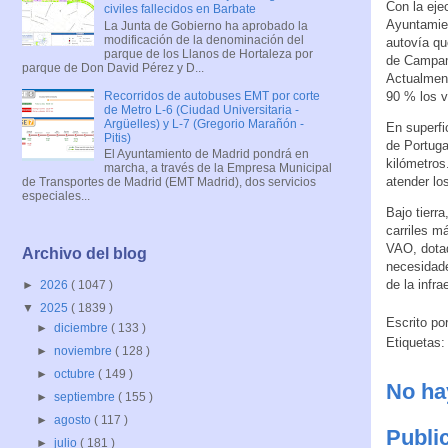
Con la eje
civiles fallecidos en Barbate
Ayuntamien
La Junta de Gobierno ha aprobado la
modificación de la denominación del
autovía qu
parque de los Llanos de Hortaleza por
de Campame
parque de Don David Pérez y D...
Actualment
Recorridos de autobuses EMT por corte
90 % los v
de Metro L-6 (Ciudad Universitaria -
Argüelles) y L-7 (Gregorio Marañón -
En superfi
Pitis)
de Portuga
El Ayuntamiento de Madrid pondrá en
kilómetros
marcha, a través de la Empresa Municipal
atender lo
de Transportes de Madrid (EMT Madrid), dos servicios
especiales...
Bajo tierra
carriles m
VAO, dotad
Archivo del blog
necesidade
de la infr
►
2026
( 1047 )
▼
2025
( 1839 )
Escrito po
►
diciembre
( 133 )
Etiquetas
►
noviembre
( 128 )
►
octubre
( 149 )
No ha
►
septiembre
( 155 )
►
agosto
( 117 )
Publi
►
julio
( 181 )