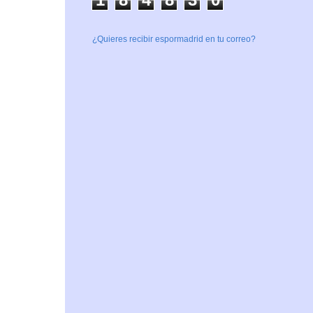
¿Quieres recibir espormadrid en tu correo?