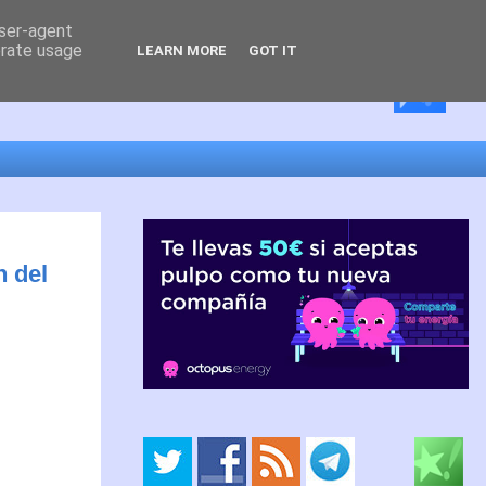
user-agent
erate usage
LEARN MORE
GOT IT
n del