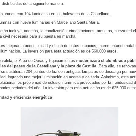
, distribuidas de la siguiente manera:
columnas con 194 luminarias en los bulevares de la Castellana.
lumnas con nueve luminarias en Marceliano Santa María.
nción incluye, además, la canalización, cimentaciones, arquetas, nueva red el
ra civil necesaria para su puesta en marcha.
o es mejorar la accesibilidad y el uso de estos espacios, incrementando nota
 iluminación. La inversión para esta actuación es de 560.000 euros.
aralela, el Área de Obras y Equipamientos
modernizará el alumbrado públi
ales del paseo de la Castellana y la plaza de Castilla
. Para ello, se renovar
 se sustituirán 204 puntos de luz con antiguas lámparas de descarga por nue
 led, logrando una mejor iluminación en aceras y calzada. Asimismo, esta ac
solucionar los problemas de oclusión lumínica provocados por la frondosidad d
nados periodos del año. La inversión para esta actuación es de 625.000 euro
idad y eficiencia energética