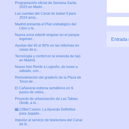
Programación oficial de Semana Santa
2025 en Madri...
Las cuentas del Canal de Isabel II para
2024 arroj...
Madrid presenta el Plan estratégico del
Libro y la...
Nueva zona infantil singular en el parque
Entrada 
Ingenier...
Ayudas del 40 al 90% en las reformas en
casas de p...
Tecnología y confort en la vivienda de lujo
en Madrid
Nuevo tren Renfe a Logroño, de lunes a
sábado, con...
Remodelación del graderío de la Plaza de
Toros de ...
El Cañaveral estrena semáforos en 9
pasos de cebra...
Proyecto de urbanización de Las Tablas
Oeste, a lo...
🎰 22Bet Casino: La Apuesta Definitiva
para Jugado...
Impulso al servicio de telelectura del Canal
de Is...