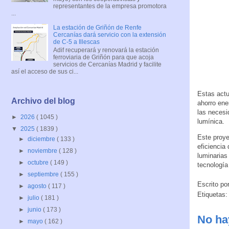
representantes de la empresa promotora
...
La estación de Griñón de Renfe
Cercanías dará servicio con la extensión
de C-5 a Illescas
Adif recuperará y renovará la estación
ferroviaria de Griñón para que acoja
servicios de Cercanías Madrid y facilite
así el acceso de sus ci...
Estas actu
Archivo del blog
ahorro ene
las necesi
►
2026
( 1045 )
lumínica.
▼
2025
( 1839 )
Este proye
►
diciembre
( 133 )
eficiencia
►
noviembre
( 128 )
luminarias
►
octubre
( 149 )
tecnología
►
septiembre
( 155 )
Escrito po
►
agosto
( 117 )
Etiquetas
►
julio
( 181 )
►
junio
( 173 )
No ha
►
mayo
( 162 )