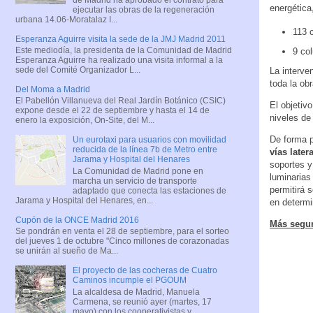
energética
ejecutar las obras de la regeneración
urbana 14.06-Moratalaz I...
113 
Esperanza Aguirre visita la sede de la JMJ Madrid 2011
Este mediodía, la presidenta de la Comunidad de Madrid
9 co
Esperanza Aguirre ha realizado una visita informal a la
sede del Comité Organizador L...
La interve
toda la ob
Del Moma a Madrid
El Pabellón Villanueva del Real Jardín Botánico (CSIC)
El objetiv
expone desde el 22 de septiembre y hasta el 14 de
niveles de
enero la exposición, On-Site, del M...
De forma p
Un eurotaxi para usuarios con movilidad
reducida de la línea 7b de Metro entre
vías later
Jarama y Hospital del Henares
soportes y
La Comunidad de Madrid pone en
luminarias
marcha un servicio de transporte
permitirá 
adaptado que conecta las estaciones de
Jarama y Hospital del Henares, en...
en determi
Cupón de la ONCE Madrid 2016
Más segur
Se pondrán en venta el 28 de septiembre, para el sorteo
del jueves 1 de octubre "Cinco millones de corazonadas
se unirán al sueño de Ma...
El proyecto de las cocheras de Cuatro
Caminos incumple el PGOUM
La alcaldesa de Madrid, Manuela
Carmena, se reunió ayer (martes, 17
mayo) con los cooperativistas y