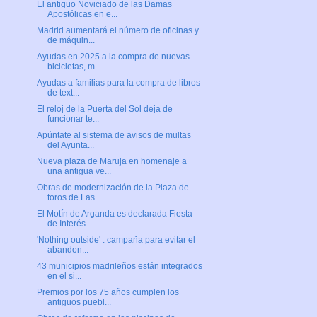
El antiguo Noviciado de las Damas
Apostólicas en e...
Madrid aumentará el número de oficinas y
de máquin...
Ayudas en 2025 a la compra de nuevas
bicicletas, m...
Ayudas a familias para la compra de libros
de text...
El reloj de la Puerta del Sol deja de
funcionar te...
Apúntate al sistema de avisos de multas
del Ayunta...
Nueva plaza de Maruja en homenaje a
una antigua ve...
Obras de modernización de la Plaza de
toros de Las...
El Motín de Arganda es declarada Fiesta
de Interés...
'Nothing outside' : campaña para evitar el
abandon...
43 municipios madrileños están integrados
en el si...
Premios por los 75 años cumplen los
antiguos puebl...