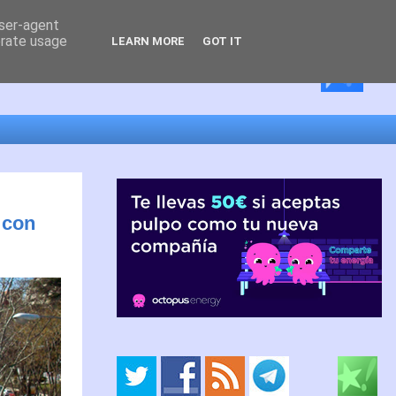
user-agent
erate usage
LEARN MORE
GOT IT
 con