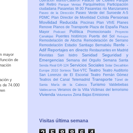
Palacio de Cibeles
Parque
Operación Mahou-Calderón
del Retiro
Parquímetros
Participación
Parque Ventas
ciudadana
Pasarelas M-30
Pasarelas río Manzanares
Paseo Verde del Suroeste A-5
Paseo de la Dirección
Personas
PDMC Plan Director de Movilidad Ciclista
Movilidad Reducida
Piscinas
Plan VIVE
Planes
Renove
Planos de Transporte
Plaza de España
Plaza
Política
Mayor
Promocionado
Podcast
Proyecto
Puentes históricos
Puerta del Sol
Canalejas
Rebajas
Remodelación de Atocha
Remodelación de Serrano
Renfe -
Remodelación Estadio Santiago Bernabéu
Adif
Reportajes en directo
Restaurantes en Madrid
un mayor
Sanidad
Seguridad y
Revistas
San Isidro
 función de
Emergencias
Semana del Orgullo
Semana Santa
Servicios Sociales
inación
Senda Real GR-124
Solar Decathlon
Teatro
Taxi-VTC
Teatro Auditorio
Europe 2010
Sorteos
San Lorenzo de El Escorial
Teatro Fernán Gómez
Transporte
ación y
Teatros del Canal
Telemadrid
Túnel de
Turismo
Valdebebas
ás de 74.000
Santa María de la Cabeza
Veranos de la Villa
Víctimas del terrorismo
Valdecarros
ren
Vivienda
Zona Bajas Emisiones
Voluntarios
Visitas última semana
2
5
8
8
6
5