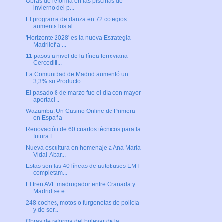
Obras de reforma en las piscinas de
invierno del p...
El programa de danza en 72 colegios
aumenta los al...
'Horizonte 2028' es la nueva Estrategia
Madrileña ...
11 pasos a nivel de la línea ferroviaria
Cercedill...
La Comunidad de Madrid aumentó un
3,3% su Producto...
El pasado 8 de marzo fue el día con mayor
aportaci...
Wazamba: Un Casino Online de Primera
en España
Renovación de 60 cuartos técnicos para la
futura L...
Nueva escultura en homenaje a Ana María
Vidal-Abar...
Estas son las 40 líneas de autobuses EMT
completam...
El tren AVE madrugador entre Granada y
Madrid se e...
248 coches, motos o furgonetas de policía
y de ser...
Obras de reforma del bulevar de la