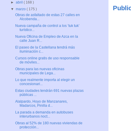
►
abril
( 168 )
Publi
▼
marzo
( 175 )
Obras de asfaltado de estas 27 calles en
Alcobenda...
Nueva campaña de control a los ‘tuk tuk’
turístico...
Nueva Oficina de Empleo de Azca en la
calle Juan R...
El paseo de la Castellana tendrá más
iluminación c...
Cursos online gratis de uso responsable
de móviles...
Obras para las nuevas oficinas
municipales de Lega...
Lo que realmente importa al elegir un
concesionari...
Estas ciudades tendrán 691 nuevas plazas
públicas ...
Alalpardo, Hoyo de Manzanares,
Madarcos, Pinilla d...
La parada a demanda en autobuses
interurbanos noct...
Obras al 52% de 180 nuevas viviendas de
protección...