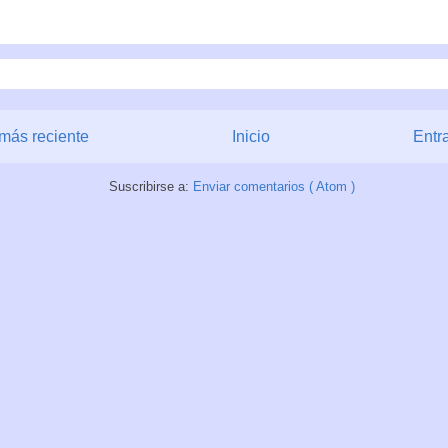
más reciente
Inicio
Entr
Suscribirse a:
Enviar comentarios ( Atom )