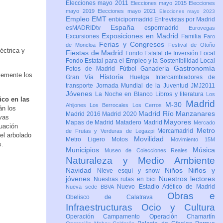
Elecciones mayo 2011
Elecciones mayo 2015
Elecciones
mayo 2019
Elecciones mayo 2021
Elecciones mayo 2023
Empleo
EMT
enbicipormadrid
Entrevistas por Madrid
España
esMADRIDtv
espormadrid
Eurovegas
Exposiciones en Madrid
Excursiones
Familia
Faro
Ferias y Congresos
de Moncloa
Festival de Otoño
éctrica y
Fiestas de Madrid
Fondo Estatal de Inversión Local
Fondo Estatal para el Empleo y la Sostenibilidad Local
Gastronomía
Fotos de Madrid
Fútbol
Ganadería
blemente los
Historia
Gran Vía
Huelga
Intercambiadores de
transporte
Jornada Mundial de la Juventud JMJ2011
Jóvenes
La Noche en Blanco
Libros y literatura
Los
co en las
Madrid
M-30
Ahijones
Los Berrocales
Los Cerros
án los
Madrid Río Manzanares
Madrid 2016
Madrid 2020
vas
Mayores
Mapas de Madrid
Matadero Madrid
Mercado
tuación
Metro
Mercamadrid
de Frutas y Verduras de Legazpi
el arbolado
Movilidad
Metro Ligero
Motos
Movimiento 15M
s.
Municipios
Música
Museo de Colecciones Reales
Naturaleza y Medio Ambiente
Navidad
Niños
Niños y
Nieve esquí y snow
jóvenes
Nuestros lectores
Nuestras rutas en bici
Nuevo Estadio Atlético de Madrid
Nueva sede BBVA
Obras e
Obelisco de Calatrava
Infraestructuras
Ocio y Cultura
Operación Campamento
Operación Chamartín