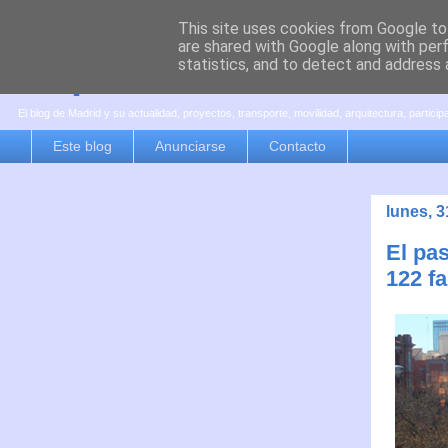
This site uses cookies from Google to 
are shared with Google along with per
es por madrid
statistics, and to detect and address 
El blog de Madrid y su actualidad, proyectos, transporte, movilidad, arquitectura, partici
Este blog
Anunciarse
Contacto
lunes, 
El pa
122 f