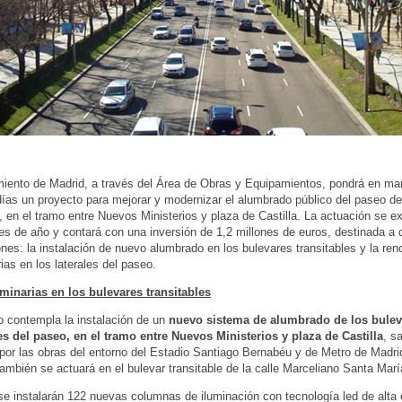
iento de Madrid, a través del Área de Obras y Equipamientos, pondrá en ma
ías un proyecto para mejorar y modernizar el alumbrado público del paseo de
, en el tramo entre Nuevos Ministerios y plaza de Castilla. La actuación se e
les de año y contará con una inversión de 1,2 millones de euros, destinada a 
ones: la instalación de nuevo alumbrado en los bulevares transitables y la re
ias en los laterales del paseo.
minarias en los bulevares transitables
o contempla la instalación de un
nuevo sistema de alumbrado de los bulev
es del paseo, en el tramo entre Nuevos Ministerios y plaza de Castilla
, s
por las obras del entorno del Estadio Santiago Bernabéu y de Metro de Madrid
ambién se actuará en el bulevar transitable de la calle Marceliano Santa Marí
 se instalarán 122 nuevas columnas de iluminación con tecnología led de alta 