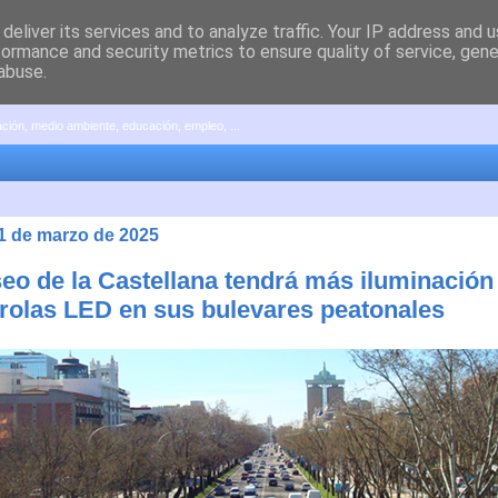
deliver its services and to analyze traffic. Your IP address and 
formance and security metrics to ensure quality of service, gen
abuse.
pación, medio ambiente, educación, empleo, ...
31 de marzo de 2025
seo de la Castellana tendrá más iluminación
arolas LED en sus bulevares peatonales