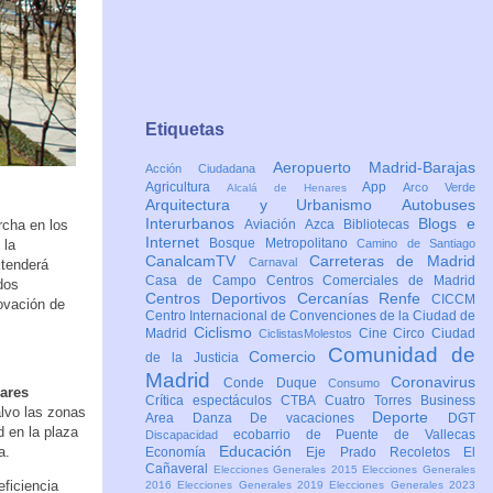
Etiquetas
Aeropuerto Madrid-Barajas
Acción Ciudadana
Agricultura
App
Arco Verde
Alcalá de Henares
Arquitectura y Urbanismo
Autobuses
Interurbanos
Blogs e
rcha en los
Aviación
Azca
Bibliotecas
Internet
Bosque Metropolitano
 la
Camino de Santiago
CanalcamTV
Carreteras de Madrid
Carnaval
xtenderá
Casa de Campo
Centros Comerciales de Madrid
dos
Centros Deportivos
Cercanías Renfe
CICCM
novación de
Centro Internacional de Convenciones de la Ciudad de
Ciclismo
Madrid
Cine
Circo
Ciudad
CiclistasMolestos
Comunidad de
Comercio
de la Justicia
Madrid
Coronavirus
Conde Duque
Consumo
ares
Crítica espectáculos
CTBA Cuatro Torres Business
alvo las zonas
Deporte
Area
Danza
De vacaciones
DGT
 en la plaza
ecobarrio de Puente de Vallecas
Discapacidad
Educación
a.
Economía
Eje Prado Recoletos
El
Cañaveral
Elecciones Generales 2015
Elecciones Generales
eficiencia
2016
Elecciones Generales 2019
Elecciones Generales 2023