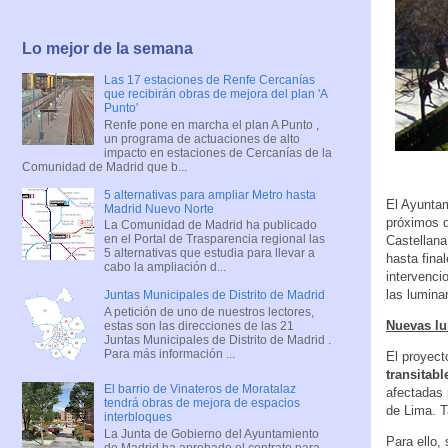
Lo mejor de la semana
Las 17 estaciones de Renfe Cercanías
que recibirán obras de mejora del plan 'A
Punto'
Renfe pone en marcha el plan A Punto ,
un programa de actuaciones de alto
impacto en estaciones de Cercanías de la
Comunidad de Madrid que b...
5 alternativas para ampliar Metro hasta
El Ayuntam
Madrid Nuevo Norte
próximos d
La Comunidad de Madrid ha publicado
en el Portal de Trasparencia regional las
Castellana
5 alternativas que estudia para llevar a
hasta fina
cabo la ampliación d...
intervenci
las luminar
Juntas Municipales de Distrito de Madrid
A petición de uno de nuestros lectores,
Nuevas lu
estas son las direcciones de las 21
Juntas Municipales de Distrito de Madrid .
Para más información ...
El proyect
transitabl
El barrio de Vinateros de Moratalaz
afectadas 
tendrá obras de mejora de espacios
de Lima. T
interbloques
La Junta de Gobierno del Ayuntamiento
Para ello,
de Madrid ha aprobado el contrato para