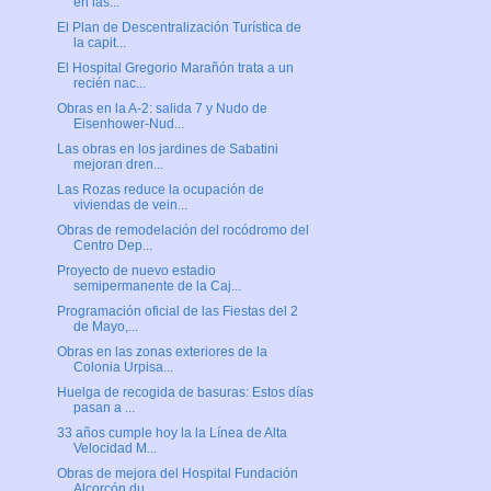
en las...
El Plan de Descentralización Turística de
la capit...
El Hospital Gregorio Marañón trata a un
recién nac...
Obras en la A-2: salida 7 y Nudo de
Eisenhower-Nud...
Las obras en los jardines de Sabatini
mejoran dren...
Las Rozas reduce la ocupación de
viviendas de vein...
Obras de remodelación del rocódromo del
Centro Dep...
Proyecto de nuevo estadio
semipermanente de la Caj...
Programación oficial de las Fiestas del 2
de Mayo,...
Obras en las zonas exteriores de la
Colonia Urpisa...
Huelga de recogida de basuras: Estos días
pasan a ...
33 años cumple hoy la la Línea de Alta
Velocidad M...
Obras de mejora del Hospital Fundación
Alcorcón du...