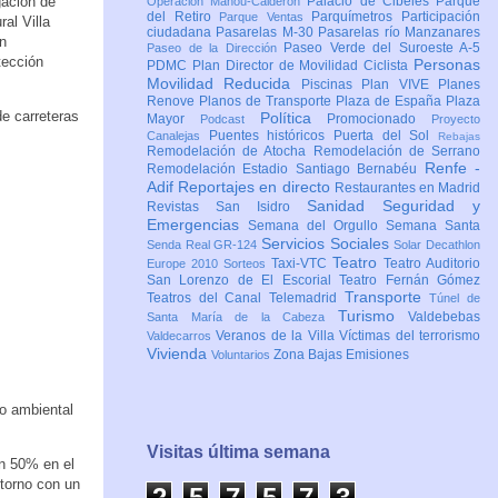
gación de
Palacio de Cibeles
Parque
Operación Mahou-Calderón
del Retiro
Parquímetros
Participación
Parque Ventas
al Villa
ciudadana
Pasarelas M-30
Pasarelas río Manzanares
n
Paseo Verde del Suroeste A-5
Paseo de la Dirección
tección
Personas
PDMC Plan Director de Movilidad Ciclista
Movilidad Reducida
Piscinas
Plan VIVE
Planes
Renove
Planos de Transporte
Plaza de España
Plaza
de carreteras
Política
Mayor
Promocionado
Podcast
Proyecto
Puentes históricos
Puerta del Sol
Canalejas
Rebajas
Remodelación de Atocha
Remodelación de Serrano
Renfe -
Remodelación Estadio Santiago Bernabéu
Adif
Reportajes en directo
Restaurantes en Madrid
Sanidad
Seguridad y
Revistas
San Isidro
Emergencias
Semana del Orgullo
Semana Santa
Servicios Sociales
Senda Real GR-124
Solar Decathlon
Teatro
Taxi-VTC
Teatro Auditorio
Europe 2010
Sorteos
San Lorenzo de El Escorial
Teatro Fernán Gómez
Transporte
Teatros del Canal
Telemadrid
Túnel de
Turismo
Valdebebas
Santa María de la Cabeza
Veranos de la Villa
Víctimas del terrorismo
Valdecarros
Vivienda
Zona Bajas Emisiones
Voluntarios
o ambiental
Visitas última semana
un 50% en el
ntorno con un
2
5
7
5
7
3