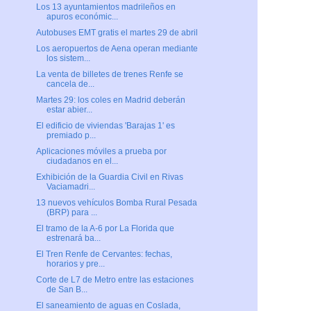
Los 13 ayuntamientos madrileños en
apuros económic...
Autobuses EMT gratis el martes 29 de abril
Los aeropuertos de Aena operan mediante
los sistem...
La venta de billetes de trenes Renfe se
cancela de...
Martes 29: los coles en Madrid deberán
estar abier...
El edificio de viviendas 'Barajas 1' es
premiado p...
Aplicaciones móviles a prueba por
ciudadanos en el...
Exhibición de la Guardia Civil en Rivas
Vaciamadri...
13 nuevos vehículos Bomba Rural Pesada
(BRP) para ...
El tramo de la A-6 por La Florida que
estrenará ba...
El Tren Renfe de Cervantes: fechas,
horarios y pre...
Corte de L7 de Metro entre las estaciones
de San B...
El saneamiento de aguas en Coslada,