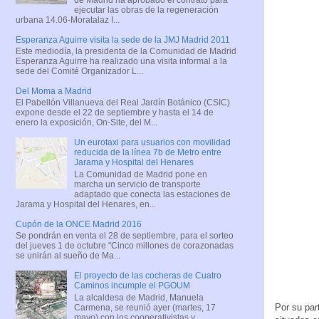
ejecutar las obras de la regeneración
urbana 14.06-Moratalaz I...
Esperanza Aguirre visita la sede de la JMJ Madrid 2011
Este mediodía, la presidenta de la Comunidad de Madrid
Esperanza Aguirre ha realizado una visita informal a la
sede del Comité Organizador L...
Del Moma a Madrid
El Pabellón Villanueva del Real Jardín Botánico (CSIC)
expone desde el 22 de septiembre y hasta el 14 de
enero la exposición, On-Site, del M...
Un eurotaxi para usuarios con movilidad
reducida de la línea 7b de Metro entre
Jarama y Hospital del Henares
La Comunidad de Madrid pone en
marcha un servicio de transporte
adaptado que conecta las estaciones de
Jarama y Hospital del Henares, en...
Cupón de la ONCE Madrid 2016
Se pondrán en venta el 28 de septiembre, para el sorteo
del jueves 1 de octubre "Cinco millones de corazonadas
se unirán al sueño de Ma...
El proyecto de las cocheras de Cuatro
Caminos incumple el PGOUM
La alcaldesa de Madrid, Manuela
Por su par
Carmena, se reunió ayer (martes, 17
mayo) con los cooperativistas y