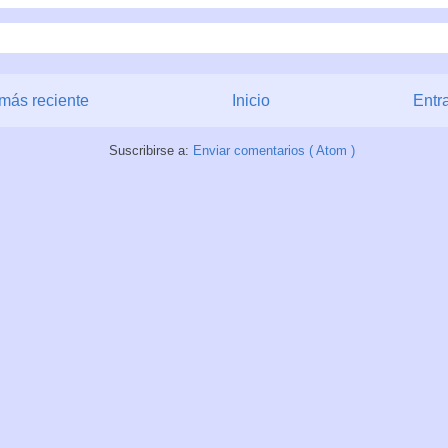
más reciente
Inicio
Entr
Suscribirse a:
Enviar comentarios ( Atom )