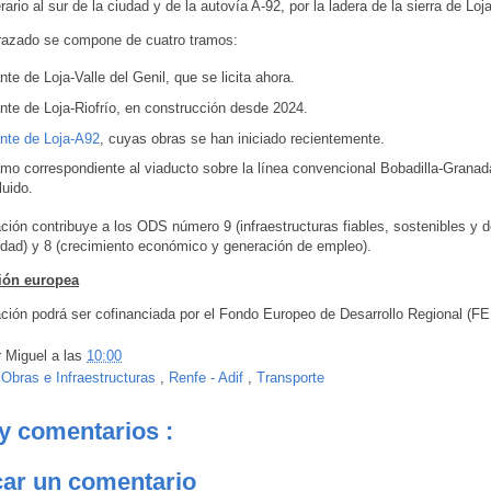
rario al sur de la ciudad y de la autovía A-92, por la ladera de la sierra de Loja
trazado se compone de cuatro tramos:
nte de Loja-Valle del Genil, que se licita ahora.
nte de Loja-Riofrío, en construcción desde 2024.
ante de Loja-A92
, cuyas obras se han iniciado recientemente.
amo correspondiente al viaducto sobre la línea convencional Bobadilla-Granad
uido.
ción contribuye a los ODS número 9 (infraestructuras fiables, sostenibles y d
lidad) y 8 (crecimiento económico y generación de empleo).
ión europea
ción podrá ser cofinanciada por el Fondo Europeo de Desarrollo Regional (F
r
Miguel
a las
10:00
:
Obras e Infraestructuras
,
Renfe - Adif
,
Transporte
y comentarios :
car un comentario