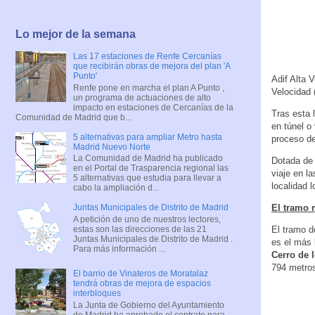
Lo mejor de la semana
Las 17 estaciones de Renfe Cercanías
que recibirán obras de mejora del plan 'A
Punto'
Adif Alta V
Renfe pone en marcha el plan A Punto ,
Velocidad 
un programa de actuaciones de alto
impacto en estaciones de Cercanías de la
Tras esta 
Comunidad de Madrid que b...
en túnel o
5 alternativas para ampliar Metro hasta
proceso de
Madrid Nuevo Norte
La Comunidad de Madrid ha publicado
Dotada de 
en el Portal de Trasparencia regional las
viaje en l
5 alternativas que estudia para llevar a
localidad 
cabo la ampliación d...
El tramo 
Juntas Municipales de Distrito de Madrid
A petición de uno de nuestros lectores,
estas son las direcciones de las 21
El tramo de
Juntas Municipales de Distrito de Madrid .
es el más 
Para más información ...
Cerro de 
794 metros
El barrio de Vinateros de Moratalaz
tendrá obras de mejora de espacios
interbloques
La Junta de Gobierno del Ayuntamiento
de Madrid ha aprobado el contrato para