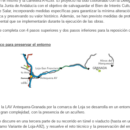
n el mismo y la carretera A-4155. El proyecto ha sido coordinado con la Dele
 la Junta de Andalucía con el objetivo de salvaguardar el Bien de Interés Cultur
Salar, incorporando medidas específicas para garantizar la mínima alteració
ca y preservando su valor histórico. Además, se han previsto medidas de pro
ntal que se implementarán durante la ejecución de las obras.
e completa con 4 pasos superiores y dos pasos inferiores para la reposición 
.
ico para preservar el entorno
 la LAV Antequera-Granada por la comarca de Loja se desarrolla en un entorn
 gran complejidad, con la presencia de un acuífero.
e discurre en una tercera parte de su recorrido en túnel o viaducto (hasta en 
ramo Variante de Loja-A92), y resuelve el reto técnico y la preservación del e