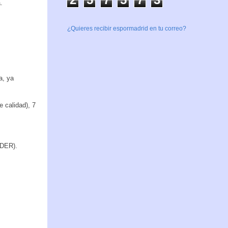
.
¿Quieres recibir espormadrid en tu correo?
a, ya
e calidad), 7
EDER).