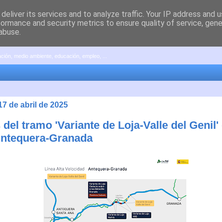
deliver its services and to analyze traffic. Your IP address and 
formance and security metrics to ensure quality of service, gen
abuse.
pación, medio ambiente, educación, empleo, ...
17 de abril de 2025
del tramo 'Variante de Loja-Valle del Genil' 
ntequera-Granada