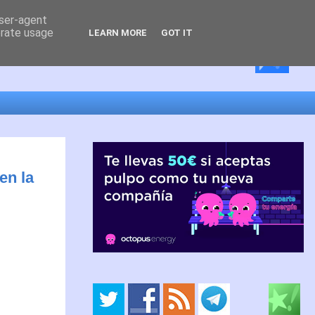
user-agent
erate usage
LEARN MORE
GOT IT
en la