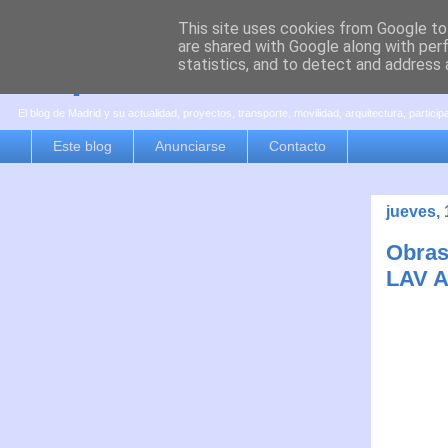
This site uses cookies from Google to 
are shared with Google along with per
es por madrid
statistics, and to detect and address 
El blog de Madrid y su actualidad, proyectos, transporte, movilidad, arquitectura, partici
Este blog
Anunciarse
Contacto
jueves, 
Obras 
LAV A