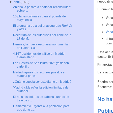
nuevo itine
▼
abril
( 168 )
Abierta la pasarela peatonal 'reconstruida'
El nuevo 
sobre ...
10 planes culturales para el puente de
Varia
mayo en la ...
Varia
El programa de alquiler asegurado ReViVa
y otras i...
Vari
Recorrido de los autobuses por corte de la
el tr
L7 de M...
concl
Hermes, la nueva escultura monumental
de Rafael Ca...
Esta actua
4.167 accidentes de tráfico en Madrid
(sostenibi
fueron atend...
Las Fiestas de San Isidro 2025 ya tienen
Financiac
cartel fi...
Esta actua
Madrid repasa los recursos puestos en
marcha por e...
Escrito po
¿Cuánto cuesta ser estudiante en Madrid?
Etiquetas
'Madrid x Metro' es la edición limitada de
sudader...
Di no a los dolores de cabeza cuando se
No ha
trate de c...
Llamamiento urgente a la población para
Publi
que done s...