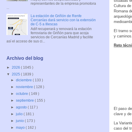
situadas e
representantes de la empresa promotora
Cultura de
...
Romana de 
La estación de Griñón de Renfe
arqueológi
Cercanías dará servicio con la extensión
medioambie
de C-5 a Illescas
Adif recuperará y renovará la estación
El tramo s
ferroviaria de Griñón para que acoja
y caminos
servicios de Cercanías Madrid y facilite
así el acceso de sus ci...
Reto técn
Archivo del blog
►
2026
( 1045 )
▼
2025
( 1839 )
►
diciembre
( 133 )
►
noviembre
( 128 )
►
octubre
( 149 )
►
septiembre
( 155 )
►
agosto
( 117 )
El paso de
clave y de
►
julio
( 181 )
►
junio
( 173 )
La Variant
►
mayo
( 162 )
caso del t