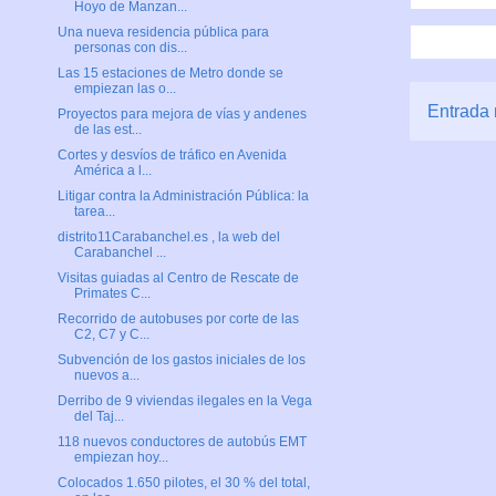
Hoyo de Manzan...
Una nueva residencia pública para
personas con dis...
Las 15 estaciones de Metro donde se
empiezan las o...
Entrada 
Proyectos para mejora de vías y andenes
de las est...
Cortes y desvíos de tráfico en Avenida
América a l...
Litigar contra la Administración Pública: la
tarea...
distrito11Carabanchel.es , la web del
Carabanchel ...
Visitas guiadas al Centro de Rescate de
Primates C...
Recorrido de autobuses por corte de las
C2, C7 y C...
Subvención de los gastos iniciales de los
nuevos a...
Derribo de 9 viviendas ilegales en la Vega
del Taj...
118 nuevos conductores de autobús EMT
empiezan hoy...
Colocados 1.650 pilotes, el 30 % del total,