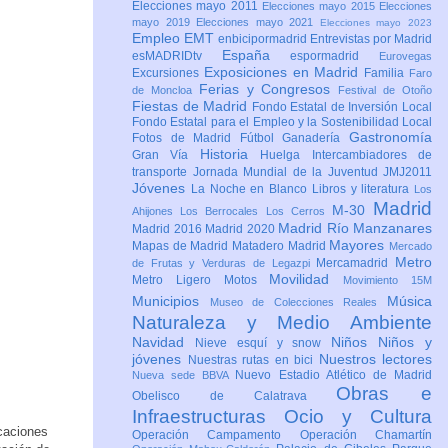
Elecciones mayo 2011
Elecciones mayo 2015
Elecciones
mayo 2019
Elecciones mayo 2021
Elecciones mayo 2023
Empleo
EMT
enbicipormadrid
Entrevistas por Madrid
España
esMADRIDtv
espormadrid
Eurovegas
Exposiciones en Madrid
Excursiones
Familia
Faro
Ferias y Congresos
de Moncloa
Festival de Otoño
Fiestas de Madrid
Fondo Estatal de Inversión Local
Fondo Estatal para el Empleo y la Sostenibilidad Local
Gastronomía
Fotos de Madrid
Fútbol
Ganadería
Historia
Gran Vía
Huelga
Intercambiadores de
transporte
Jornada Mundial de la Juventud JMJ2011
Jóvenes
La Noche en Blanco
Libros y literatura
Los
Madrid
M-30
Ahijones
Los Berrocales
Los Cerros
Madrid Río Manzanares
Madrid 2016
Madrid 2020
Mayores
Mapas de Madrid
Matadero Madrid
Mercado
Metro
Mercamadrid
de Frutas y Verduras de Legazpi
Movilidad
Metro Ligero
Motos
Movimiento 15M
Municipios
Música
Museo de Colecciones Reales
Naturaleza y Medio Ambiente
Navidad
Niños
Niños y
Nieve esquí y snow
jóvenes
Nuestros lectores
Nuestras rutas en bici
Nuevo Estadio Atlético de Madrid
Nueva sede BBVA
Obras e
Obelisco de Calatrava
Infraestructuras
Ocio y Cultura
icaciones
Operación Campamento
Operación Chamartín