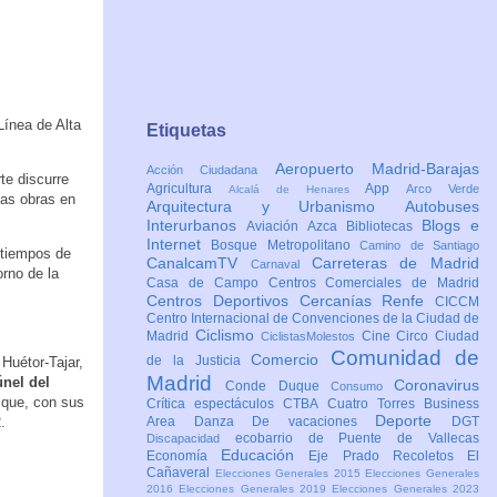
 Línea de Alta
Etiquetas
Aeropuerto Madrid-Barajas
Acción Ciudadana
te discurre
Agricultura
App
Arco Verde
Alcalá de Henares
las obras en
Arquitectura y Urbanismo
Autobuses
Interurbanos
Blogs e
Aviación
Azca
Bibliotecas
Internet
Bosque Metropolitano
Camino de Santiago
 tiempos de
CanalcamTV
Carreteras de Madrid
Carnaval
orno de la
Casa de Campo
Centros Comerciales de Madrid
Centros Deportivos
Cercanías Renfe
CICCM
Centro Internacional de Convenciones de la Ciudad de
Ciclismo
Madrid
Cine
Circo
Ciudad
CiclistasMolestos
Comunidad de
Comercio
de la Justicia
 Huétor-Tajar,
Madrid
únel del
Coronavirus
Conde Duque
Consumo
 que, con sus
Crítica espectáculos
CTBA Cuatro Torres Business
Deporte
.
Area
Danza
De vacaciones
DGT
ecobarrio de Puente de Vallecas
Discapacidad
Educación
Economía
Eje Prado Recoletos
El
Cañaveral
Elecciones Generales 2015
Elecciones Generales
2016
Elecciones Generales 2019
Elecciones Generales 2023