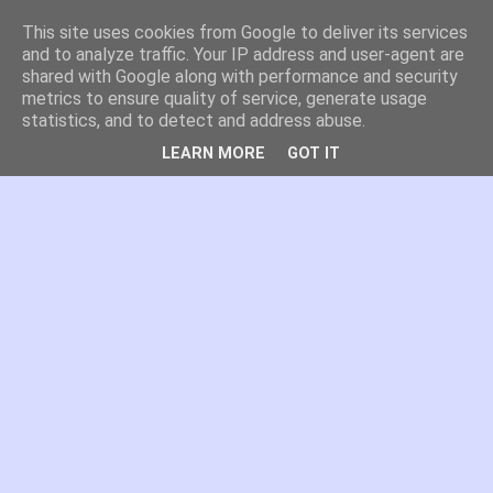
This site uses cookies from Google to deliver its services
es por madrid
and to analyze traffic. Your IP address and user-agent are
shared with Google along with performance and security
metrics to ensure quality of service, generate usage
El blog de Madrid y su actualidad, proyectos, transporte,
statistics, and to detect and address abuse.
movilidad, arquitectura, participación, medio ambiente,
educación, empleo, ...
LEARN MORE
GOT IT