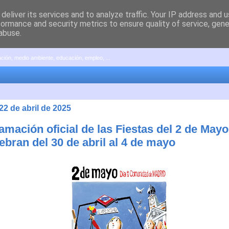
deliver its services and to analyze traffic. Your IP address and 
formance and security metrics to ensure quality of service, gen
abuse.
pación, medio ambiente, educación, empleo, ...
22 de abril de 2025
amación oficial de las Fiestas del 2 de Mayo
ebran del 30 de abril al 4 de mayo