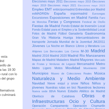
Elecciones mayo 2011
Elecciones mayo 2015
Elecciones
mayo 2019
Elecciones mayo 2021
Elecciones mayo 2023
Empleo
EMT
enbicipormadrid
Entrevistas por Madrid
España
esMADRIDtv
espormadrid
Eurovegas
Exposiciones en Madrid
Excursiones
Familia
Faro
Ferias y Congresos
de Moncloa
Festival de Otoño
Fiestas de Madrid
Fondo Estatal de Inversión Local
Fondo Estatal para el Empleo y la Sostenibilidad Local
Gastronomía
Fotos de Madrid
Fútbol
Ganadería
Historia
Gran Vía
Huelga
Intercambiadores de
transporte
Jornada Mundial de la Juventud JMJ2011
Jóvenes
La Noche en Blanco
Libros y literatura
Los
Madrid
M-30
Ahijones
Los Berrocales
Los Cerros
Madrid Río Manzanares
Madrid 2016
Madrid 2020
e esta
Mayores
Mapas de Madrid
Matadero Madrid
Mercado
rid
Metro
Mercamadrid
de Frutas y Verduras de Legazpi
erillo de
Movilidad
Metro Ligero
Motos
Movimiento 15M
a las 19:30
Municipios
Música
Museo de Colecciones Reales
 rural con lo
Naturaleza y Medio Ambiente
 del grupo
Navidad
Niños
Niños y
Nieve esquí y snow
jóvenes
Nuestros lectores
Nuestras rutas en bici
lternativos
Nuevo Estadio Atlético de Madrid
Nueva sede BBVA
lo culminará
Obras e
Obelisco de Calatrava
Infraestructuras
Ocio y Cultura
Operación Campamento
Operación Chamartín