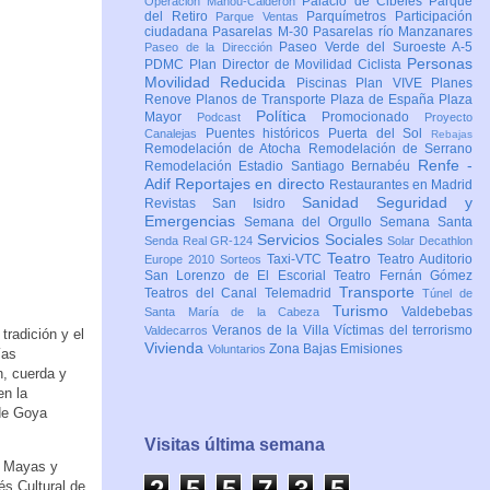
Palacio de Cibeles
Parque
Operación Mahou-Calderón
del Retiro
Parquímetros
Participación
Parque Ventas
ciudadana
Pasarelas M-30
Pasarelas río Manzanares
Paseo Verde del Suroeste A-5
Paseo de la Dirección
Personas
PDMC Plan Director de Movilidad Ciclista
Movilidad Reducida
Piscinas
Plan VIVE
Planes
Renove
Planos de Transporte
Plaza de España
Plaza
Política
Mayor
Promocionado
Podcast
Proyecto
Puentes históricos
Puerta del Sol
Canalejas
Rebajas
Remodelación de Atocha
Remodelación de Serrano
Renfe -
Remodelación Estadio Santiago Bernabéu
Adif
Reportajes en directo
Restaurantes en Madrid
Sanidad
Seguridad y
Revistas
San Isidro
Emergencias
Semana del Orgullo
Semana Santa
Servicios Sociales
Senda Real GR-124
Solar Decathlon
Teatro
Taxi-VTC
Teatro Auditorio
Europe 2010
Sorteos
San Lorenzo de El Escorial
Teatro Fernán Gómez
Transporte
Teatros del Canal
Telemadrid
Túnel de
Turismo
Valdebebas
Santa María de la Cabeza
Veranos de la Villa
Víctimas del terrorismo
Valdecarros
tradición y el
Vivienda
Zona Bajas Emisiones
Voluntarios
ías
n, cuerda y
en la
de Goya
Visitas última semana
s Mayas y
2
5
5
7
3
6
és Cultural de