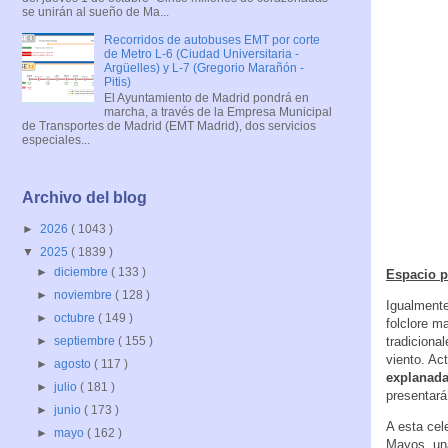
se unirán al sueño de Ma...
Recorridos de autobuses EMT por corte
de Metro L-6 (Ciudad Universitaria -
Argüelles) y L-7 (Gregorio Marañón -
Pitis)
El Ayuntamiento de Madrid pondrá en
marcha, a través de la Empresa Municipal
de Transportes de Madrid (EMT Madrid), dos servicios
especiales...
Archivo del blog
►
2026
( 1043 )
▼
2025
( 1839 )
►
diciembre
( 133 )
Espacio p
►
noviembre
( 128 )
Igualmente
►
octubre
( 149 )
folclore m
tradiciona
►
septiembre
( 155 )
viento. Ac
►
agosto
( 117 )
explanada
►
julio
( 181 )
presentará
►
junio
( 173 )
A esta ce
►
mayo
( 162 )
Mayos, una