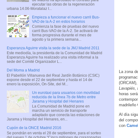
ejecutar las obras de la regeneración
urbana 14.06-Moratalaz I...
Empieza a funcionar el nuevo carril Bus-
VAO de la A-2 en estos horarios
Comienza la fase de pruebas del nuevo
carril Bus-VAO de la A-2. Se activará de
forma progresiva durante el mes de
agosto y la primera semana...
Esperanza Aguirre visita la sede de la JMJ Madrid 2011
Este mediodía, la presidenta de la Comunidad de Madrid
Esperanza Aguirre ha realizado una visita informal a la
sede del Comité Organizador L...
Del Moma a Madrid
La zona d
El Pabellón Villanueva del Real Jardín Botánico (CSIC)
programaci
expone desde el 22 de septiembre y hasta el 14 de
(ORCAM), q
enero la exposición, On-Site, del M...
Lavapiés,
Un eurotaxi para usuarios con movilidad
horas será
reducida de la línea 7b de Metro entre
contemporá
Jarama y Hospital del Henares
madrileño
La Comunidad de Madrid pone en
marcha un servicio de transporte
Al día sig
adaptado que conecta las estaciones de
Jarama y Hospital del Henares, en...
del compos
con
Came
Cupón de la ONCE Madrid 2016
Se pondrán en venta el 28 de septiembre, para el sorteo
del jueves 1 de octubre "Cinco millones de corazonadas