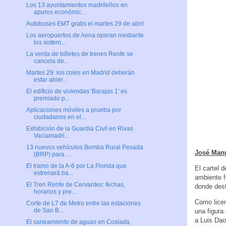
Los 13 ayuntamientos madrileños en
apuros económic...
Autobuses EMT gratis el martes 29 de abril
Los aeropuertos de Aena operan mediante
los sistem...
La venta de billetes de trenes Renfe se
cancela de...
Martes 29: los coles en Madrid deberán
estar abier...
El edificio de viviendas 'Barajas 1' es
premiado p...
Aplicaciones móviles a prueba por
ciudadanos en el...
Exhibición de la Guardia Civil en Rivas
Vaciamadri...
13 nuevos vehículos Bomba Rural Pesada
José Manu
(BRP) para ...
El tramo de la A-6 por La Florida que
El cartel 
estrenará ba...
ambiente f
El Tren Renfe de Cervantes: fechas,
donde dest
horarios y pre...
Como licen
Corte de L7 de Metro entre las estaciones
de San B...
una figura
a Luis Dao
El saneamiento de aguas en Coslada,