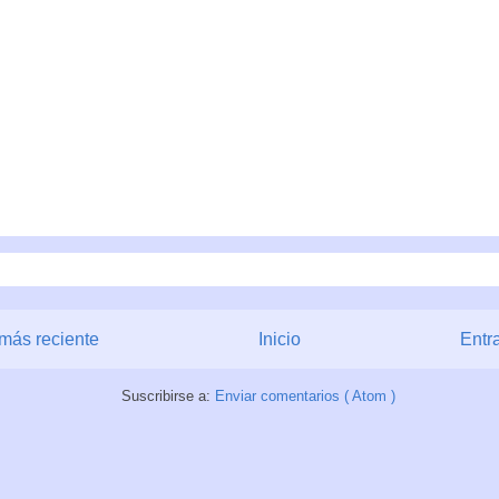
más reciente
Inicio
Entr
Suscribirse a:
Enviar comentarios ( Atom )