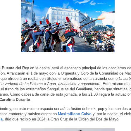
e
Puente del Rey
en la capital será el escenario principal de los conciertos d
ón. Arrancarán el 1 de mayo con la Orquesta y Coro de la Comunidad de Mad
ue ofrecerá un recital con títulos emblemáticos de la zarzuela como
El barb
 La verbena de La Paloma
o
Agua, azucarillos y aguardiente
. Este mismo día 
 el turno de los extremeños Sanguijuelas del Guadiana, banda que sintetiza lo
neo. Como cabeza de cartel de esta jornada, a las 21:30 llegará la actuación
Carolina Durante
.
uiente y, en este mismo espacio sonará la fusión del rock, pop y los sonidos a
itor, cantante y músico argentino
Maximiliano Calvo
y, por la noche, el cic
la
, dúo que recibió en 2024 la Gran Cruz de la Orden del Dos de Mayo.