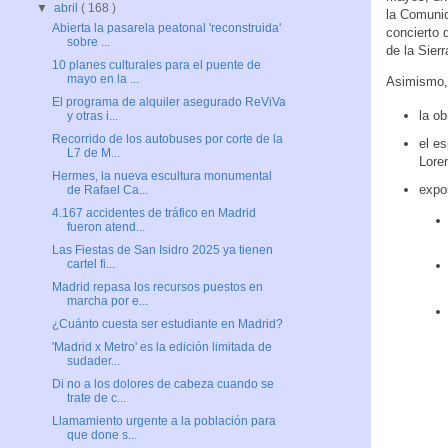
▼
abril
( 168 )
la Comunid
Abierta la pasarela peatonal 'reconstruida'
concierto 
sobre ...
de la Sier
10 planes culturales para el puente de
mayo en la ...
Asimismo, 
El programa de alquiler asegurado ReViVa
la o
y otras i...
Recorrido de los autobuses por corte de la
el e
L7 de M...
Loren
Hermes, la nueva escultura monumental
expo
de Rafael Ca...
4.167 accidentes de tráfico en Madrid
fueron atend...
Las Fiestas de San Isidro 2025 ya tienen
cartel fi...
Madrid repasa los recursos puestos en
marcha por e...
¿Cuánto cuesta ser estudiante en Madrid?
'Madrid x Metro' es la edición limitada de
sudader...
Di no a los dolores de cabeza cuando se
trate de c...
Llamamiento urgente a la población para
que done s...