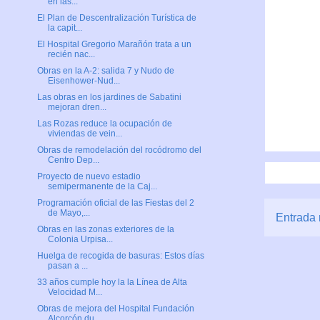
en las...
El Plan de Descentralización Turística de
la capit...
El Hospital Gregorio Marañón trata a un
recién nac...
Obras en la A-2: salida 7 y Nudo de
Eisenhower-Nud...
Las obras en los jardines de Sabatini
mejoran dren...
Las Rozas reduce la ocupación de
viviendas de vein...
Obras de remodelación del rocódromo del
Centro Dep...
Proyecto de nuevo estadio
semipermanente de la Caj...
Programación oficial de las Fiestas del 2
de Mayo,...
Entrada 
Obras en las zonas exteriores de la
Colonia Urpisa...
Huelga de recogida de basuras: Estos días
pasan a ...
33 años cumple hoy la la Línea de Alta
Velocidad M...
Obras de mejora del Hospital Fundación
Alcorcón du...