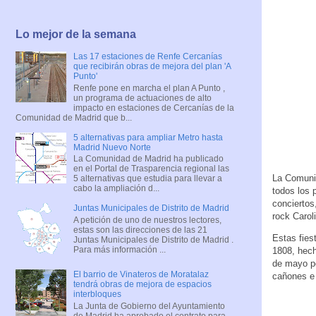
Lo mejor de la semana
Las 17 estaciones de Renfe Cercanías
que recibirán obras de mejora del plan 'A
Punto'
Renfe pone en marcha el plan A Punto ,
un programa de actuaciones de alto
impacto en estaciones de Cercanías de la
Comunidad de Madrid que b...
5 alternativas para ampliar Metro hasta
Madrid Nuevo Norte
La Comunidad de Madrid ha publicado
en el Portal de Trasparencia regional las
La Comunid
5 alternativas que estudia para llevar a
cabo la ampliación d...
todos los 
conciertos
Juntas Municipales de Distrito de Madrid
rock Carol
A petición de uno de nuestros lectores,
estas son las direcciones de las 21
Estas fies
Juntas Municipales de Distrito de Madrid .
Para más información ...
1808, hec
de mayo po
El barrio de Vinateros de Moratalaz
cañones e 
tendrá obras de mejora de espacios
interbloques
La Junta de Gobierno del Ayuntamiento
de Madrid ha aprobado el contrato para