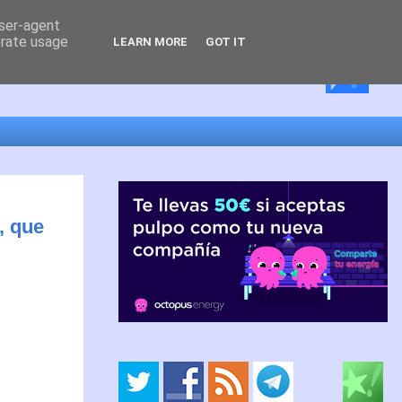
user-agent
erate usage
LEARN MORE
GOT IT
, que