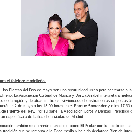
ara el folclore madrileño
, las Fiestas del Dos de Mayo son una oportunidad única para acercarse a la 
adrileño. La Asociación Cultural de Música y Danza Arrabel interpretará melod
les de la región y de otras limítrofes, sirviéndose de instrumentos de percusió
tuarán el 2 de mayo a las 13:00 horas en el
Parque Santander
y a las 17:30 
 de Puente del Rey.
Por su parte, la Asociación Coros y Danzas Francisco 
 un espectáculo de bailes de la ciudad de Madrid.
lebración también se sumarán municipios como
El Molar c
on la Fiesta de La
 tradición que se remonta a la Edad media y ha sido declarada Bien de Inter