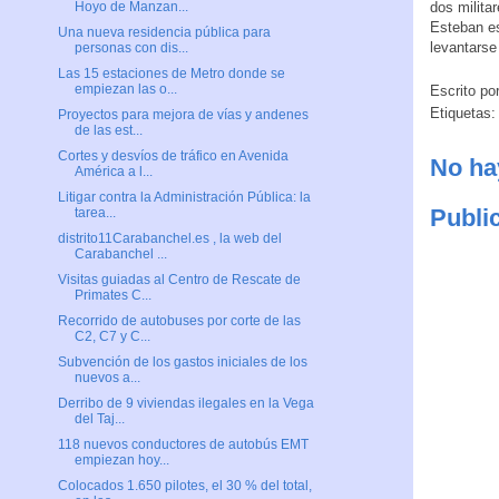
dos milita
Hoyo de Manzan...
Esteban es
Una nueva residencia pública para
levantarse
personas con dis...
Las 15 estaciones de Metro donde se
empiezan las o...
Escrito po
Etiquetas
Proyectos para mejora de vías y andenes
de las est...
Cortes y desvíos de tráfico en Avenida
No ha
América a l...
Litigar contra la Administración Pública: la
Publi
tarea...
distrito11Carabanchel.es , la web del
Carabanchel ...
Visitas guiadas al Centro de Rescate de
Primates C...
Recorrido de autobuses por corte de las
C2, C7 y C...
Subvención de los gastos iniciales de los
nuevos a...
Derribo de 9 viviendas ilegales en la Vega
del Taj...
118 nuevos conductores de autobús EMT
empiezan hoy...
Colocados 1.650 pilotes, el 30 % del total,