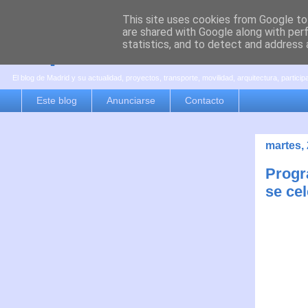
This site uses cookies from Google to 
are shared with Google along with per
es por madrid
statistics, and to detect and address 
El blog de Madrid y su actualidad, proyectos, transporte, movilidad, arquitectura, partici
Este blog
Anunciarse
Contacto
martes, 
Progr
se cel