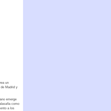
crea un
d de Madrid y
rbano emerge
Malasaña como
ento a los