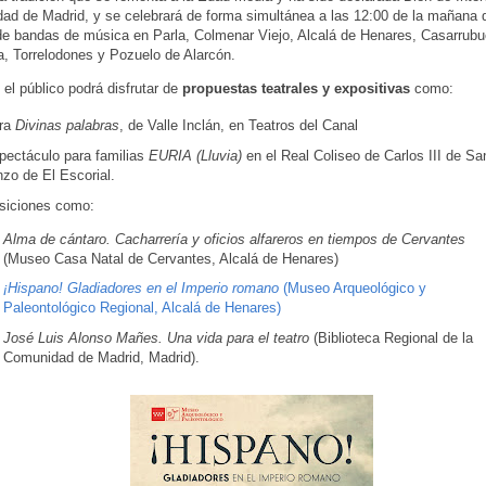
ad de Madrid, y se celebrará de forma simultánea a las 12:00 de la mañana d
de bandas de música en Parla, Colmenar Viejo, Alcalá de Henares, Casarrubue
ra, Torrelodones y Pozuelo de Alarcón.
el público podrá disfrutar de
propuestas teatrales y expositivas
como:
bra
Divinas palabras
, de Valle Inclán, en Teatros del Canal
spectáculo para familias
EURIA (Lluvia)
en el Real Coliseo de Carlos III de Sa
zo de El Escorial.
siciones como:
Alma de cántaro. Cacharrería y oficios alfareros en tiempos de Cervantes
(Museo Casa Natal de Cervantes, Alcalá de Henares)
¡Hispano! Gladiadores en el Imperio romano
(Museo Arqueológico y
Paleontológico Regional, Alcalá de Henares)
José Luis Alonso Mañes. Una vida para el teatro
(Biblioteca Regional de la
Comunidad de Madrid, Madrid).