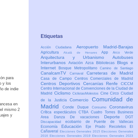
Etiquetas
Aeropuerto Madrid-Barajas
Acción Ciudadana
Agricultura
App
Arco Verde
Alcalá de Henares
Arquitectura y Urbanismo
Autobuses
Interurbanos
Blogs e
Aviación
Azca
Bibliotecas
Internet
Bosque Metropolitano
Camino de Santiago
CanalcamTV
Carreteras de Madrid
Carnaval
ión para
Casa de Campo
Centros Comerciales de Madrid
o y los
Centros Deportivos
Cercanías Renfe
CICCM
Centro Internacional de Convenciones de la Ciudad de
ño de indie
Ciclismo
Madrid
Cine
Circo
Ciudad
CiclistasMolestos
Comunidad de
Comercio
de la Justicia
rancesa en
Madrid
Coronavirus
Conde Duque
Consumo
 el mismo 2
Crítica espectáculos
CTBA Cuatro Torres Business
uajes y
Deporte
Area
Danza
De vacaciones
DGT
.
ecobarrio de Puente de Vallecas
Discapacidad
Educación
Economía
Eje Prado Recoletos
El
Cañaveral
Elecciones Generales 2015
Elecciones Generales
2016
Elecciones Generales 2019
Elecciones Generales 2023