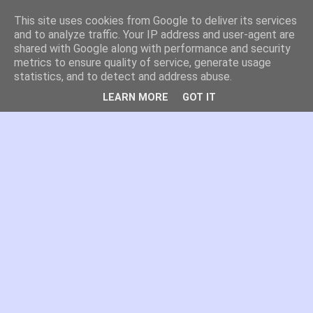
This site uses cookies from Google to deliver its services
es por madrid
and to analyze traffic. Your IP address and user-agent are
shared with Google along with performance and security
metrics to ensure quality of service, generate usage
El blog de Madrid y su actualidad, proyectos, transporte,
statistics, and to detect and address abuse.
movilidad, arquitectura, participación, medio ambiente,
educación, empleo, ...
LEARN MORE
GOT IT