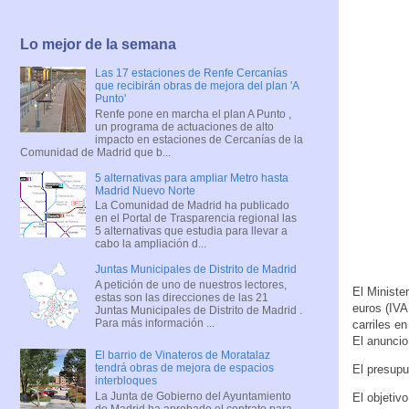
Lo mejor de la semana
Las 17 estaciones de Renfe Cercanías
que recibirán obras de mejora del plan 'A
Punto'
Renfe pone en marcha el plan A Punto ,
un programa de actuaciones de alto
impacto en estaciones de Cercanías de la
Comunidad de Madrid que b...
5 alternativas para ampliar Metro hasta
Madrid Nuevo Norte
La Comunidad de Madrid ha publicado
en el Portal de Trasparencia regional las
5 alternativas que estudia para llevar a
cabo la ampliación d...
Juntas Municipales de Distrito de Madrid
A petición de uno de nuestros lectores,
El Ministe
estas son las direcciones de las 21
euros (IVA
Juntas Municipales de Distrito de Madrid .
Para más información ...
carriles e
El anuncio
El barrio de Vinateros de Moratalaz
tendrá obras de mejora de espacios
El presupu
interbloques
La Junta de Gobierno del Ayuntamiento
El objetiv
de Madrid ha aprobado el contrato para