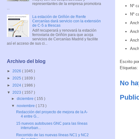
representantes de la empresa promotora
Nº ca
...
Nº ca
La estación de Griñón de Renfe
Cercanías dará servicio con la extensión
Anch
de C-5 a Illescas
Adif recuperará y renovará la estación
Anch
ferroviaria de Griñón para que acoja
servicios de Cercanías Madrid y facilite
Ancho
así el acceso de sus ci...
Ancho
Archivo del blog
Escrito po
Etiquetas
►
2026
( 1045 )
►
2025
( 1839 )
No ha
►
2024
( 1986 )
▼
2023
( 1557 )
Publi
►
diciembre
( 155 )
▼
noviembre
( 173 )
Redacción del proyecto de mejora de la A-
4 entre G...
15 nuevos autobuses GNC para las líneas
interurban...
Recorrido de las nuevas líneas NC1 y NC2