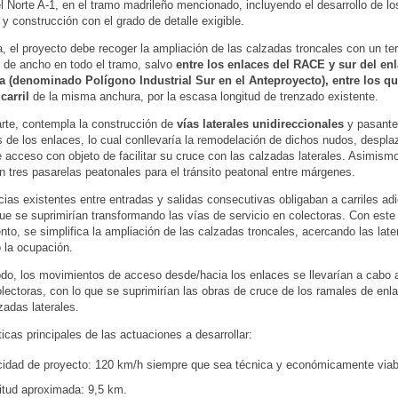
l Norte A-1, en el tramo madrileño mencionado, incluyendo el desarrollo de l
 y construcción con el grado de detalle exigible.
, el proyecto debe recoger la ampliación de las calzadas troncales con un terc
 de ancho en todo el tramo, salvo
entre los enlaces del RACE y sur del en
a (denominado Polígono Industrial Sur en el Anteproyecto), entre los qu
carril
de la misma anchura, por la escasa longitud de trenzado existente.
arte, contempla la construcción de
vías laterales unidireccionales
y pasante
s de los enlaces, lo cual conllevaría la remodelación de dichos nudos, despla
 acceso con objeto de facilitar su cruce con las calzadas laterales. Asimism
n tres pasarelas peatonales para el tránsito peatonal entre márgenes.
cias existentes entre entradas y salidas consecutivas obligaban a carriles ad
ue se suprimirían transformando las vías de servicio en colectoras. Con este
nto, se simplifica la ampliación de las calzadas troncales, acercando las late
 la ocupación.
o, los movimientos de acceso desde/hacia los enlaces se llevarían a cabo 
olectoras, con lo que se suprimirían las obras de cruce de los ramales de enl
zadas laterales.
ticas principales de las actuaciones a desarrollar:
cidad de proyecto: 120 km/h siempre que sea técnica y económicamente viab
itud aproximada: 9,5 km.