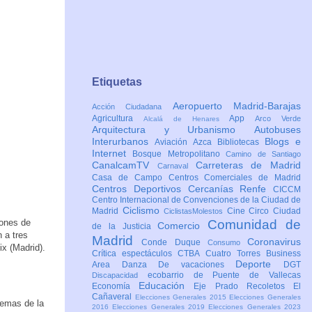
Etiquetas
Aeropuerto Madrid-Barajas
Acción Ciudadana
Agricultura
App
Arco Verde
Alcalá de Henares
Arquitectura y Urbanismo
Autobuses
Interurbanos
Blogs e
Aviación
Azca
Bibliotecas
Internet
Bosque Metropolitano
Camino de Santiago
CanalcamTV
Carreteras de Madrid
Carnaval
Casa de Campo
Centros Comerciales de Madrid
Centros Deportivos
Cercanías Renfe
CICCM
Centro Internacional de Convenciones de la Ciudad de
Ciclismo
Madrid
Cine
Circo
Ciudad
CiclistasMolestos
lones de
Comunidad de
Comercio
de la Justicia
 a tres
Madrid
Coronavirus
Conde Duque
Consumo
ix (Madrid).
Crítica espectáculos
CTBA Cuatro Torres Business
Deporte
Area
Danza
De vacaciones
DGT
ecobarrio de Puente de Vallecas
Discapacidad
Educación
Economía
Eje Prado Recoletos
El
Cañaveral
Elecciones Generales 2015
Elecciones Generales
lemas de la
2016
Elecciones Generales 2019
Elecciones Generales 2023