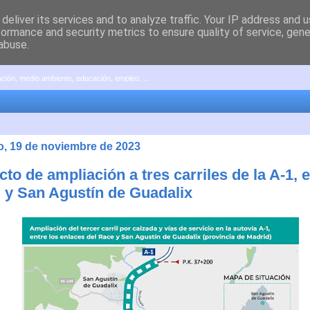
deliver its services and to analyze traffic. Your IP address and 
formance and security metrics to ensure quality of service, gen
abuse.
pación, medio ambiente, educación, empleo, ...
, 19 de noviembre de 2023
to de ampliación a tres carriles de la A-1, e
y San Agustín de Guadalix