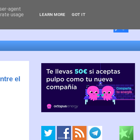
user-agent
erate usage
LEARN MORE
GOT IT
ntre el