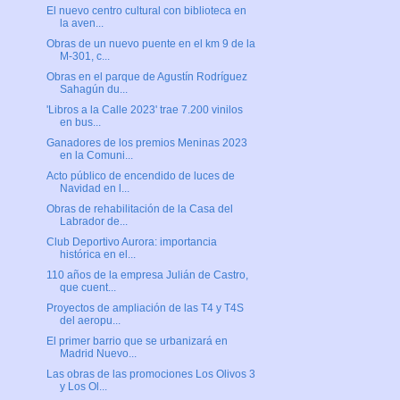
El nuevo centro cultural con biblioteca en
la aven...
Obras de un nuevo puente en el km 9 de la
M-301, c...
Obras en el parque de Agustín Rodríguez
Sahagún du...
'Libros a la Calle 2023' trae 7.200 vinilos
en bus...
Ganadores de los premios Meninas 2023
en la Comuni...
Acto público de encendido de luces de
Navidad en l...
Obras de rehabilitación de la Casa del
Labrador de...
Club Deportivo Aurora: importancia
histórica en el...
110 años de la empresa Julián de Castro,
que cuent...
Proyectos de ampliación de las T4 y T4S
del aeropu...
El primer barrio que se urbanizará en
Madrid Nuevo...
Las obras de las promociones Los Olivos 3
y Los Ol...