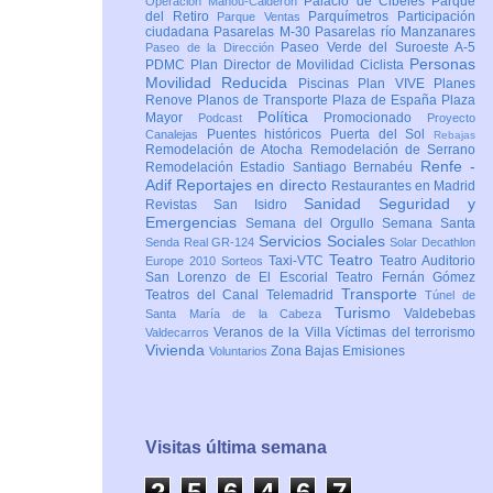
Palacio de Cibeles
Parque
Operación Mahou-Calderón
del Retiro
Parquímetros
Participación
Parque Ventas
ciudadana
Pasarelas M-30
Pasarelas río Manzanares
Paseo Verde del Suroeste A-5
Paseo de la Dirección
Personas
PDMC Plan Director de Movilidad Ciclista
Movilidad Reducida
Piscinas
Plan VIVE
Planes
Renove
Planos de Transporte
Plaza de España
Plaza
Política
Mayor
Promocionado
Podcast
Proyecto
Puentes históricos
Puerta del Sol
Canalejas
Rebajas
Remodelación de Atocha
Remodelación de Serrano
Renfe -
Remodelación Estadio Santiago Bernabéu
Adif
Reportajes en directo
Restaurantes en Madrid
Sanidad
Seguridad y
Revistas
San Isidro
Emergencias
Semana del Orgullo
Semana Santa
Servicios Sociales
Senda Real GR-124
Solar Decathlon
Teatro
Taxi-VTC
Teatro Auditorio
Europe 2010
Sorteos
San Lorenzo de El Escorial
Teatro Fernán Gómez
Transporte
Teatros del Canal
Telemadrid
Túnel de
Turismo
Valdebebas
Santa María de la Cabeza
Veranos de la Villa
Víctimas del terrorismo
Valdecarros
Vivienda
Zona Bajas Emisiones
Voluntarios
Visitas última semana
2
5
6
4
6
8