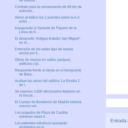
de autobu...
Contrato para la conservación de 86 km de
autovías...
Abren al tráfico los 2 puentes sobre la A-3
entre ...
Inaugurada la Variante de Pajares de la
Línea de A...
El desarrollo 'Antiguo Estadio San Miguel',
en el ...
Extensión de las redes fijas de banda
ancha por fi...
Obras de mejora en calles, parques,
edificios y pl...
Respuesta frente al ébola en el Aeropuerto
de Bara...
Acaban las obras del edificio ​'La Rosilla 1'
de l...
Se esperan 3.800 aficionados italianos en
el encue...
El Cuerpo de Bomberos de Madrid estrena
nuevos uni...
Los juzgados de Plaza de Castilla
estrenan salas d...
Entrada 
Los patinetes eléctricos quedarán
prohibidos en lo...