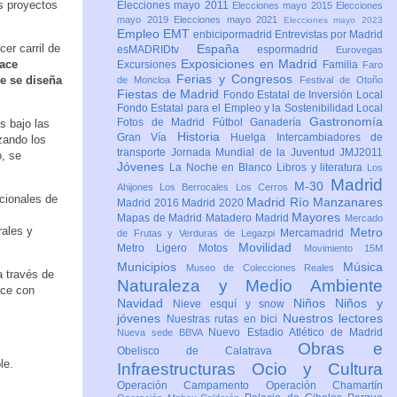
os proyectos
Elecciones mayo 2011
Elecciones mayo 2015
Elecciones
mayo 2019
Elecciones mayo 2021
Elecciones mayo 2023
Empleo
EMT
enbicipormadrid
Entrevistas por Madrid
er carril de
España
esMADRIDtv
espormadrid
Eurovegas
Exposiciones en Madrid
lace
Excursiones
Familia
Faro
Ferias y Congresos
e se diseña
de Moncloa
Festival de Otoño
Fiestas de Madrid
Fondo Estatal de Inversión Local
Fondo Estatal para el Empleo y la Sostenibilidad Local
Gastronomía
Fotos de Madrid
Fútbol
Ganadería
s bajo las
Historia
Gran Vía
Huelga
Intercambiadores de
zando los
transporte
Jornada Mundial de la Juventud JMJ2011
o, se
Jóvenes
La Noche en Blanco
Libros y literatura
Los
Madrid
M-30
Ahijones
Los Berrocales
Los Cerros
icionales de
Madrid Río Manzanares
Madrid 2016
Madrid 2020
Mayores
Mapas de Madrid
Matadero Madrid
Mercado
rales y
Metro
Mercamadrid
de Frutas y Verduras de Legazpi
Movilidad
Metro Ligero
Motos
Movimiento 15M
Municipios
Música
Museo de Colecciones Reales
a través de
Naturaleza y Medio Ambiente
ace con
Navidad
Niños
Niños y
Nieve esquí y snow
jóvenes
Nuestros lectores
Nuestras rutas en bici
Nuevo Estadio Atlético de Madrid
Nueva sede BBVA
Obras e
Obelisco de Calatrava
le.
Infraestructuras
Ocio y Cultura
Operación Campamento
Operación Chamartín