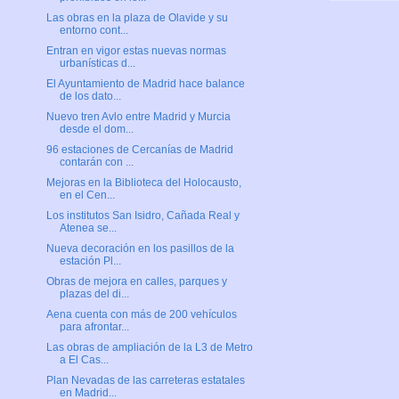
Las obras en la plaza de Olavide y su
entorno cont...
Entran en vigor estas nuevas normas
urbanísticas d...
El Ayuntamiento de Madrid hace balance
de los dato...
Nuevo tren Avlo entre Madrid y Murcia
desde el dom...
96 estaciones de Cercanías de Madrid
contarán con ...
Mejoras en la Biblioteca del Holocausto,
en el Cen...
Los institutos San Isidro, Cañada Real y
Atenea se...
Nueva decoración en los pasillos de la
estación Pl...
Obras de mejora en calles, parques y
plazas del di...
Aena cuenta con más de 200 vehículos
para afrontar...
Las obras de ampliación de la L3 de Metro
a El Cas...
Plan Nevadas de las carreteras estatales
en Madrid...