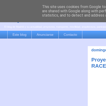
This site uses cookies from Google to 
are shared with Google along with per
es por madrid
statistics, and to detect and address 
El blog de Madrid y su actualidad, proyectos, transporte, movilidad, arquitectura, partici
Este blog
Anunciarse
Contacto
domingo
Proyec
RACE 