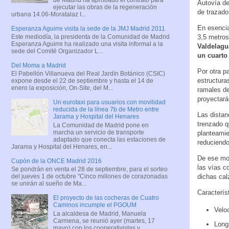
Autovía de
ejecutar las obras de la regeneración
de trazado
urbana 14.06-Moratalaz I...
En esencia
Esperanza Aguirre visita la sede de la JMJ Madrid 2011
3,5 metros
Este mediodía, la presidenta de la Comunidad de Madrid
Esperanza Aguirre ha realizado una visita informal a la
Valdelagu
sede del Comité Organizador L...
un cuarto 
Del Moma a Madrid
Por otra p
El Pabellón Villanueva del Real Jardín Botánico (CSIC)
estructura
expone desde el 22 de septiembre y hasta el 14 de
enero la exposición, On-Site, del M...
ramales de
proyectará
Un eurotaxi para usuarios con movilidad
reducida de la línea 7b de Metro entre
Las distan
Jarama y Hospital del Henares
trenzado q
La Comunidad de Madrid pone en
marcha un servicio de transporte
planteamie
adaptado que conecta las estaciones de
reduciendo
Jarama y Hospital del Henares, en...
De ese mod
Cupón de la ONCE Madrid 2016
las vías c
Se pondrán en venta el 28 de septiembre, para el sorteo
dichas cal
del jueves 1 de octubre "Cinco millones de corazonadas
se unirán al sueño de Ma...
Caracterís
El proyecto de las cocheras de Cuatro
Caminos incumple el PGOUM
Velo
La alcaldesa de Madrid, Manuela
Carmena, se reunió ayer (martes, 17
Long
mayo) con los cooperativistas y