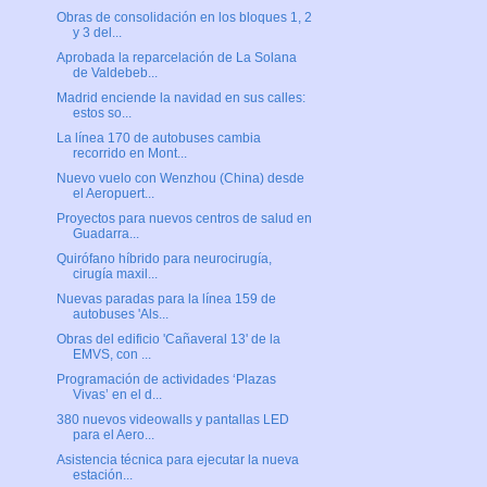
Obras de consolidación en los bloques 1, 2
y 3 del...
Aprobada la reparcelación de La Solana
de Valdebeb...
Madrid enciende la navidad en sus calles:
estos so...
La línea 170 de autobuses cambia
recorrido en Mont...
Nuevo vuelo con Wenzhou (China) desde
el Aeropuert...
Proyectos para nuevos centros de salud en
Guadarra...
Quirófano híbrido para neurocirugía,
cirugía maxil...
Nuevas paradas para la línea 159 de
autobuses 'Als...
Obras del edificio 'Cañaveral 13' de la
EMVS, con ...
Programación de actividades ‘Plazas
Vivas’ en el d...
380 nuevos videowalls y pantallas LED
para el Aero...
Asistencia técnica para ejecutar la nueva
estación...