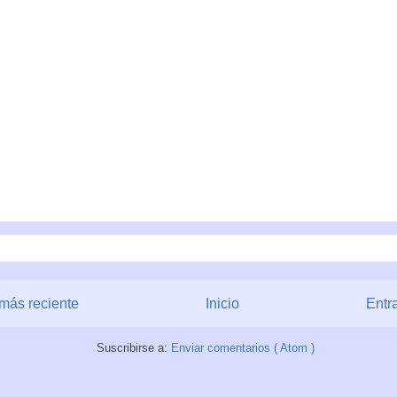
más reciente
Inicio
Entr
Suscribirse a:
Enviar comentarios ( Atom )