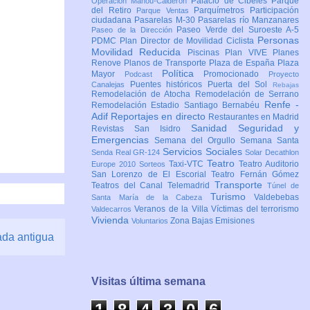
Palacio de Cibeles
Parque
Operación Mahou-Calderón
del Retiro
Parquímetros
Participación
Parque Ventas
ciudadana
Pasarelas M-30
Pasarelas río Manzanares
Paseo Verde del Suroeste A-5
Paseo de la Dirección
Personas
PDMC Plan Director de Movilidad Ciclista
Movilidad Reducida
Piscinas
Plan VIVE
Planes
Renove
Planos de Transporte
Plaza de España
Plaza
Política
Mayor
Promocionado
Podcast
Proyecto
Puentes históricos
Puerta del Sol
Canalejas
Rebajas
Remodelación de Atocha
Remodelación de Serrano
Renfe -
Remodelación Estadio Santiago Bernabéu
Adif
Reportajes en directo
Restaurantes en Madrid
Sanidad
Seguridad y
Revistas
San Isidro
Emergencias
Semana del Orgullo
Semana Santa
Servicios Sociales
Senda Real GR-124
Solar Decathlon
Teatro
Taxi-VTC
Teatro Auditorio
Europe 2010
Sorteos
San Lorenzo de El Escorial
Teatro Fernán Gómez
Transporte
Teatros del Canal
Telemadrid
Túnel de
Turismo
Valdebebas
Santa María de la Cabeza
Veranos de la Villa
Víctimas del terrorismo
Valdecarros
Vivienda
Zona Bajas Emisiones
Voluntarios
ada antigua
Visitas última semana
1
8
4
3
0
6