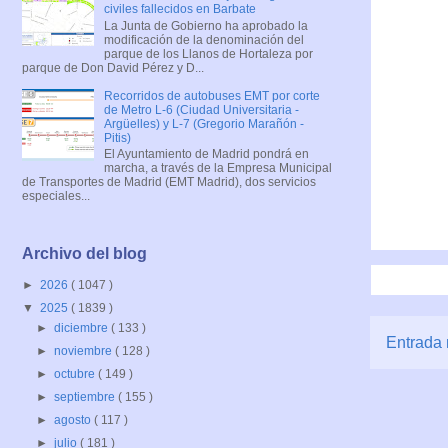
civiles fallecidos en Barbate
La Junta de Gobierno ha aprobado la
modificación de la denominación del
parque de los Llanos de Hortaleza por
parque de Don David Pérez y D...
Recorridos de autobuses EMT por corte
de Metro L-6 (Ciudad Universitaria -
Argüelles) y L-7 (Gregorio Marañón -
Pitis)
El Ayuntamiento de Madrid pondrá en
marcha, a través de la Empresa Municipal
de Transportes de Madrid (EMT Madrid), dos servicios
especiales...
Archivo del blog
►
2026
( 1047 )
▼
2025
( 1839 )
►
diciembre
( 133 )
Entrada 
►
noviembre
( 128 )
►
octubre
( 149 )
►
septiembre
( 155 )
►
agosto
( 117 )
►
julio
( 181 )