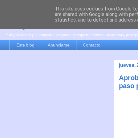
This site uses cookies from Google to 
are shared with Google along with per
es por madrid
statistics, and to detect and address 
El blog de Madrid y su actualidad, proyectos, transporte, movilidad, arquitectura, partici
Este blog
Anunciarse
Contacto
jueves, 
Aproba
paso 