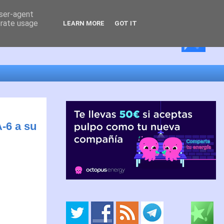
user-agent
erate usage
LEARN MORE
GOT IT
A-6 a su