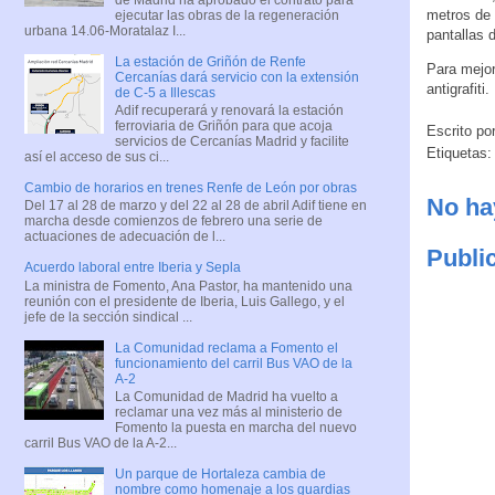
metros de 
ejecutar las obras de la regeneración
urbana 14.06-Moratalaz I...
pantallas 
La estación de Griñón de Renfe
Para mejor
Cercanías dará servicio con la extensión
antigrafiti
de C-5 a Illescas
Adif recuperará y renovará la estación
ferroviaria de Griñón para que acoja
Escrito po
servicios de Cercanías Madrid y facilite
Etiquetas
así el acceso de sus ci...
Cambio de horarios en trenes Renfe de León por obras
No ha
Del 17 al 28 de marzo y del 22 al 28 de abril Adif tiene en
marcha desde comienzos de febrero una serie de
actuaciones de adecuación de l...
Publi
Acuerdo laboral entre Iberia y Sepla
La ministra de Fomento, Ana Pastor, ha mantenido una
reunión con el presidente de Iberia, Luis Gallego, y el
jefe de la sección sindical ...
La Comunidad reclama a Fomento el
funcionamiento del carril Bus VAO de la
A-2
La Comunidad de Madrid ha vuelto a
reclamar una vez más al ministerio de
Fomento la puesta en marcha del nuevo
carril Bus VAO de la A-2...
Un parque de Hortaleza cambia de
nombre como homenaje a los guardias