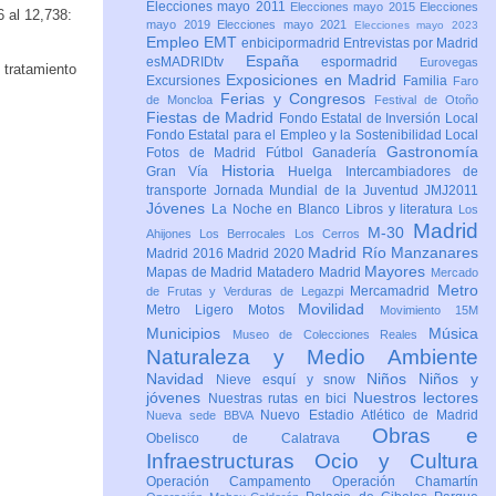
Elecciones mayo 2011
Elecciones mayo 2015
Elecciones
6 al 12,738:
mayo 2019
Elecciones mayo 2021
Elecciones mayo 2023
Empleo
EMT
enbicipormadrid
Entrevistas por Madrid
España
esMADRIDtv
espormadrid
Eurovegas
 tratamiento
Exposiciones en Madrid
Excursiones
Familia
Faro
Ferias y Congresos
de Moncloa
Festival de Otoño
Fiestas de Madrid
Fondo Estatal de Inversión Local
Fondo Estatal para el Empleo y la Sostenibilidad Local
Gastronomía
Fotos de Madrid
Fútbol
Ganadería
Historia
Gran Vía
Huelga
Intercambiadores de
transporte
Jornada Mundial de la Juventud JMJ2011
Jóvenes
La Noche en Blanco
Libros y literatura
Los
Madrid
M-30
Ahijones
Los Berrocales
Los Cerros
Madrid Río Manzanares
Madrid 2016
Madrid 2020
Mayores
Mapas de Madrid
Matadero Madrid
Mercado
Metro
Mercamadrid
de Frutas y Verduras de Legazpi
Movilidad
Metro Ligero
Motos
Movimiento 15M
Municipios
Música
Museo de Colecciones Reales
Naturaleza y Medio Ambiente
Navidad
Niños
Niños y
Nieve esquí y snow
jóvenes
Nuestros lectores
Nuestras rutas en bici
Nuevo Estadio Atlético de Madrid
Nueva sede BBVA
Obras e
Obelisco de Calatrava
Infraestructuras
Ocio y Cultura
Operación Campamento
Operación Chamartín