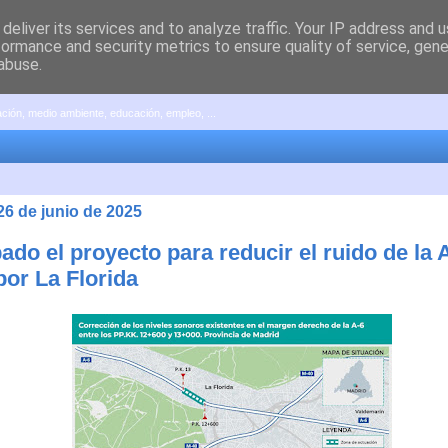
deliver its services and to analyze traffic. Your IP address and 
formance and security metrics to ensure quality of service, gen
abuse.
pación, medio ambiente, educación, empleo, ...
26 de junio de 2025
do el proyecto para reducir el ruido de la 
por La Florida