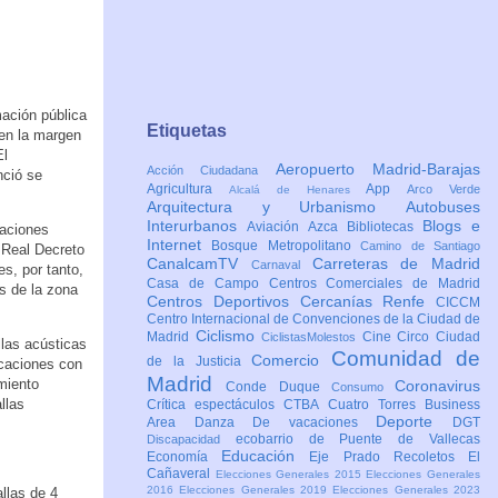
mación pública
Etiquetas
 en la margen
El
Aeropuerto Madrid-Barajas
Acción Ciudadana
nció se
Agricultura
App
Arco Verde
Alcalá de Henares
Arquitectura y Urbanismo
Autobuses
Interurbanos
Blogs e
Aviación
Azca
Bibliotecas
caciones
Internet
Bosque Metropolitano
Camino de Santiago
 Real Decreto
CanalcamTV
Carreteras de Madrid
Carnaval
es, por tanto,
Casa de Campo
Centros Comerciales de Madrid
s de la zona
Centros Deportivos
Cercanías Renfe
CICCM
Centro Internacional de Convenciones de la Ciudad de
Ciclismo
Madrid
Cine
Circo
Ciudad
CiclistasMolestos
las acústicas
Comunidad de
Comercio
de la Justicia
icaciones con
Madrid
miento
Coronavirus
Conde Duque
Consumo
llas
Crítica espectáculos
CTBA Cuatro Torres Business
Deporte
Area
Danza
De vacaciones
DGT
ecobarrio de Puente de Vallecas
Discapacidad
Educación
Economía
Eje Prado Recoletos
El
Cañaveral
Elecciones Generales 2015
Elecciones Generales
2016
Elecciones Generales 2019
Elecciones Generales 2023
llas de 4