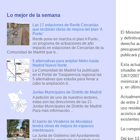
Lo mejor de la semana
Las 17 estaciones de Renfe Cercanías
que recibirán obras de mejora del plan 'A
El Ministe
Punto'
y definiti
Renfe pone en marcha el plan A Punto ,
un programa de actuaciones de alto
derecha au
impacto en estaciones de Cercanías de la
presupuest
Comunidad de Madrid que b...
publicará 
5 alternativas para ampliar Metro hasta
Esta actua
Madrid Nuevo Norte
situadas e
La Comunidad de Madrid ha publicado
en el Portal de Trasparencia regional las
1367/2007 
5 alternativas que estudia para llevar a
minimizar 
cabo la ampliación d...
y, en últim
Juntas Municipales de Distrito de Madrid
Actualment
A petición de uno de nuestros lectores,
estas son las direcciones de las 21
de entre 2
Juntas Municipales de Distrito de Madrid .
uso reside
Para más información ...
acústico a
existentes
El barrio de Vinateros de Moratalaz
tendrá obras de mejora de espacios
La composi
interbloques
La Junta de Gobierno del Ayuntamiento
Del km 13,
de Madrid ha aprobado el contrato para