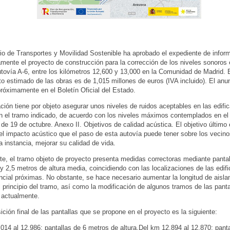
rio de Transportes y Movilidad Sostenible ha aprobado el expediente de infor
vamente el proyecto de construcción para la corrección de los niveles sonoros
tovía A-6, entre los kilómetros 12,600 y 13,000 en la Comunidad de Madrid. 
o estimado de las obras es de 1,015 millones de euros (IVA incluido). El anu
próximamente en el Boletín Oficial del Estado.
ción tiene por objeto asegurar unos niveles de ruidos aceptables en las edifi
n el tramo indicado, de acuerdo con los niveles máximos contemplados en el
de 19 de octubre. Anexo II. Objetivos de calidad acústica. El objetivo último 
el impacto acústico que el paso de esta autovía puede tener sobre los vecino
a instancia, mejorar su calidad de vida.
e, el tramo objeto de proyecto presenta medidas correctoras mediante pantal
 y 2,5 metros de altura media, coincidiendo con las localizaciones de las edif
ncial próximas. No obstante, se hace necesario aumentar la longitud de aisla
l principio del tramo, así como la modificación de algunos tramos de las panta
 actualmente.
ción final de las pantallas que se propone en el proyecto es la siguiente:
014 al 12,986: pantallas de 6 metros de altura.Del km 12,894 al 12,870: panta