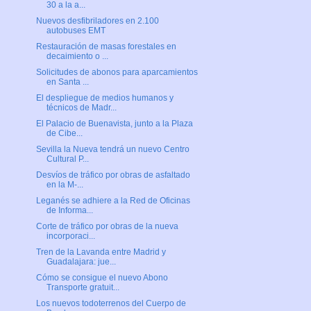
30 a la a...
Nuevos desfibriladores en 2.100
autobuses EMT
Restauración de masas forestales en
decaimiento o ...
Solicitudes de abonos para aparcamientos
en Santa ...
El despliegue de medios humanos y
técnicos de Madr...
El Palacio de Buenavista, junto a la Plaza
de Cibe...
Sevilla la Nueva tendrá un nuevo Centro
Cultural P...
Desvíos de tráfico por obras de asfaltado
en la M-...
Leganés se adhiere a la Red de Oficinas
de Informa...
Corte de tráfico por obras de la nueva
incorporaci...
Tren de la Lavanda entre Madrid y
Guadalajara: jue...
Cómo se consigue el nuevo Abono
Transporte gratuit...
Los nuevos todoterrenos del Cuerpo de