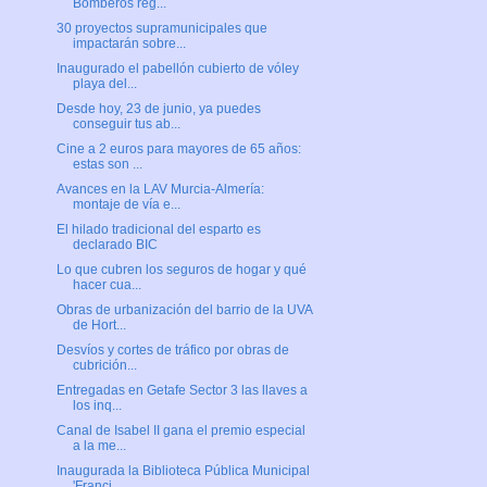
Bomberos reg...
30 proyectos supramunicipales que
impactarán sobre...
Inaugurado el pabellón cubierto de vóley
playa del...
Desde hoy, 23 de junio, ya puedes
conseguir tus ab...
Cine a 2 euros para mayores de 65 años:
estas son ...
Avances en la LAV Murcia-Almería:
montaje de vía e...
El hilado tradicional del esparto es
declarado BIC
Lo que cubren los seguros de hogar y qué
hacer cua...
Obras de urbanización del barrio de la UVA
de Hort...
Desvíos y cortes de tráfico por obras de
cubrición...
Entregadas en Getafe Sector 3 las llaves a
los inq...
Canal de Isabel II gana el premio especial
a la me...
Inaugurada la Biblioteca Pública Municipal
'Franci...