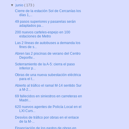
▼
junio
( 173 )
Cierre de la estación Sol de Cercanías los
días 1,...
49 pasos superiores y pasarelas serán
adaptados pa...
200 nuevos carteles-espejo en 100
estaciones de Metro
Las 2 líneas de autobuses a demanda los
fines de s...
Abren las 2 piscinas de verano del Centro
Deportiv...
Soterramiento de la A-5: cierra el paso
inferior p...
Obras de una nueva subestación eléctrica
para el t...
Abierto al tráfico el ramal M-14 sentido Sur
a M-2...
69 fallecidos en siniestros en carreteras en
Madri...
620 nuevos agentes de Policía Local en el
LXI Curs...
Desvíos de tráfico por obras en el enlace
de la M-...
Financiación de los gastos de obras en