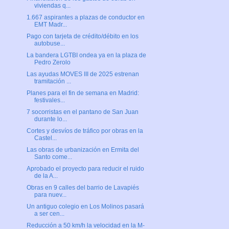
viviendas q...
1.667 aspirantes a plazas de conductor en
EMT Madr...
Pago con tarjeta de crédito/débito en los
autobuse...
La bandera LGTBI ondea ya en la plaza de
Pedro Zerolo
Las ayudas MOVES III de 2025 estrenan
tramitación ...
Planes para el fin de semana en Madrid:
festivales...
7 socorristas en el pantano de San Juan
durante lo...
Cortes y desvíos de tráfico por obras en la
Castel...
Las obras de urbanización en Ermita del
Santo come...
Aprobado el proyecto para reducir el ruido
de la A...
Obras en 9 calles del barrio de Lavapiés
para nuev...
Un antiguo colegio en Los Molinos pasará
a ser cen...
Reducción a 50 km/h la velocidad en la M-