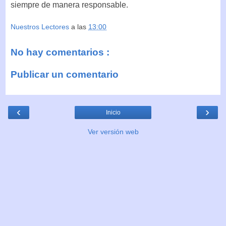
siempre de manera responsable.
Nuestros Lectores
a las
13:00
No hay comentarios :
Publicar un comentario
‹
›
Inicio
Ver versión web