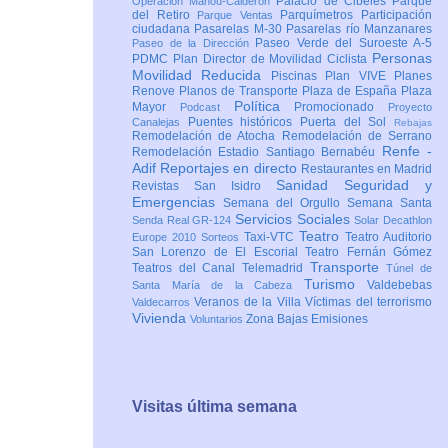
Palacio de Cibeles
Parque
Operación Mahou-Calderón
del Retiro
Parquímetros
Participación
Parque Ventas
ciudadana
Pasarelas M-30
Pasarelas río Manzanares
Paseo Verde del Suroeste A-5
Paseo de la Dirección
Personas
PDMC Plan Director de Movilidad Ciclista
Movilidad Reducida
Piscinas
Plan VIVE
Planes
Renove
Planos de Transporte
Plaza de España
Plaza
Política
Mayor
Promocionado
Podcast
Proyecto
Puentes históricos
Puerta del Sol
Canalejas
Rebajas
Remodelación de Atocha
Remodelación de Serrano
Renfe -
Remodelación Estadio Santiago Bernabéu
Adif
Reportajes en directo
Restaurantes en Madrid
Sanidad
Seguridad y
Revistas
San Isidro
Emergencias
Semana del Orgullo
Semana Santa
Servicios Sociales
Senda Real GR-124
Solar Decathlon
Teatro
Taxi-VTC
Teatro Auditorio
Europe 2010
Sorteos
San Lorenzo de El Escorial
Teatro Fernán Gómez
Transporte
Teatros del Canal
Telemadrid
Túnel de
Turismo
Valdebebas
Santa María de la Cabeza
Veranos de la Villa
Víctimas del terrorismo
Valdecarros
Vivienda
Zona Bajas Emisiones
Voluntarios
Visitas última semana