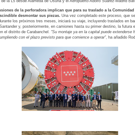
 de la L5 desde Alameda de Osuna y el Aeropuerto Adolfo Suárez-Madrid Bar
siones de la perforadora implican que para su traslado a la Comunidad
scindible desmontar sus piezas.
Una vez completado este proceso, que s
durante los próximos tres meses, iniciará su viaje, incluyendo traslados en ba
Santander y, posteriormente, en camiones hasta su primer destino, la futura 
en el distrito de Carabanchel.
“Su montaje ya en la capital puede extenderse 
umpliendo con el plazo previsto para que comience a operar”
, ha añadido Rod