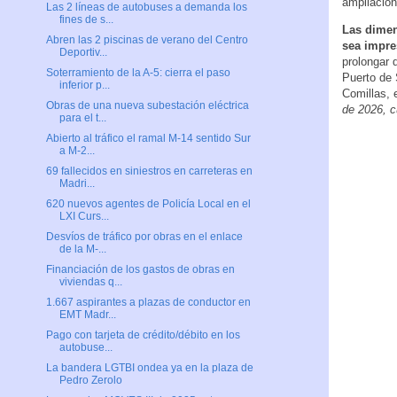
ampliación
Las 2 líneas de autobuses a demanda los
fines de s...
Las dimen
Abren las 2 piscinas de verano del Centro
sea impre
Deportiv...
prolongar 
Soterramiento de la A-5: cierra el paso
Puerto de 
inferior p...
Comillas, 
Obras de una nueva subestación eléctrica
de 2026, c
para el t...
Abierto al tráfico el ramal M-14 sentido Sur
a M-2...
69 fallecidos en siniestros en carreteras en
Madri...
620 nuevos agentes de Policía Local en el
LXI Curs...
Desvíos de tráfico por obras en el enlace
de la M-...
Financiación de los gastos de obras en
viviendas q...
1.667 aspirantes a plazas de conductor en
EMT Madr...
Pago con tarjeta de crédito/débito en los
autobuse...
La bandera LGTBI ondea ya en la plaza de
Pedro Zerolo