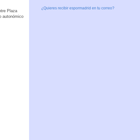
¿Quieres recibir espormadrid en tu correo?
ntre Plaza
vo autonómico