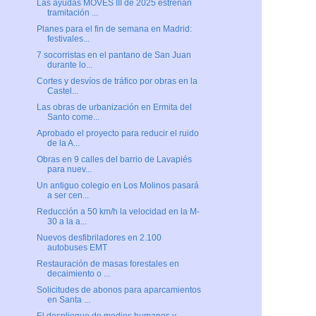
Las ayudas MOVES III de 2025 estrenan
tramitación ...
Planes para el fin de semana en Madrid:
festivales...
7 socorristas en el pantano de San Juan
durante lo...
Cortes y desvíos de tráfico por obras en la
Castel...
Las obras de urbanización en Ermita del
Santo come...
Aprobado el proyecto para reducir el ruido
de la A...
Obras en 9 calles del barrio de Lavapiés
para nuev...
Un antiguo colegio en Los Molinos pasará
a ser cen...
Reducción a 50 km/h la velocidad en la M-
30 a la a...
Nuevos desfibriladores en 2.100
autobuses EMT
Restauración de masas forestales en
decaimiento o ...
Solicitudes de abonos para aparcamientos
en Santa ...
El despliegue de medios humanos y