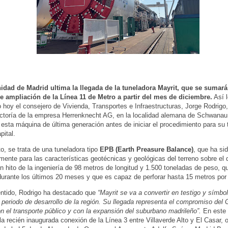
dad de Madrid ultima la llegada de la tuneladora Mayrit, que se sumará
de ampliación de la Línea 11 de Metro a partir del mes de diciembre.
Así l
 hoy el consejero de Vivienda, Transportes e Infraestructuras, Jorge Rodrigo,
actoría de la empresa Herrenknecht AG, en la localidad alemana de Schwanau
 esta máquina de última generación antes de iniciar el procedimiento para su 
apital.
o, se trata de una tuneladora tipo
EPB (Earth Preasure Balance)
, que ha si
mente para las características geotécnicas y geológicas del terreno sobre el 
n hito de la ingeniería de 98 metros de longitud y 1.500 toneladas de peso, q
durante los últimos 20 meses y que es capaz de perforar hasta 15 metros por
ntido, Rodrigo ha destacado que
“Mayrit se va a convertir en testigo y símbo
 periodo de desarrollo de la región. Su llegada representa el compromiso del 
on el transporte público y con la expansión del suburbano madrileño”.
En este 
la recién inaugurada conexión de la Línea 3 entre Villaverde Alto y El Casar, o