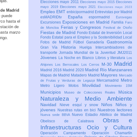
ajas.
Elecciones mayo 2011
Elecciones mayo 2015
Elecciones
mayo 2019
Elecciones mayo 2021
Elecciones mayo 2023
 de Madrid
Empleo
EMT
enbicipormadrid
Entrevistas por Madrid
e puede
España
esMADRIDtv
espormadrid
Eurovegas
rco hasta el
Exposiciones en Madrid
Excursiones
Familia
Faro
estación de
Ferias y Congresos
de Moncloa
Festival de Otoño
hasta marzo
Fiestas de Madrid
Fondo Estatal de Inversión Local
Fondo Estatal para el Empleo y la Sostenibilidad Local
rigo.
Gastronomía
Fotos de Madrid
Fútbol
Ganadería
Historia
Gran Vía
Huelga
Intercambiadores de
transporte
Jornada Mundial de la Juventud JMJ2011
Jóvenes
La Noche en Blanco
Libros y literatura
Los
Madrid
M-30
Ahijones
Los Berrocales
Los Cerros
Madrid Río Manzanares
Madrid 2016
Madrid 2020
Mayores
Mapas de Madrid
Matadero Madrid
Mercado
Metro
Mercamadrid
de Frutas y Verduras de Legazpi
Movilidad
Metro Ligero
Motos
Movimiento 15M
Municipios
Música
Museo de Colecciones Reales
Naturaleza y Medio Ambiente
Navidad
Niños
Niños y
Nieve esquí y snow
jóvenes
Nuestros lectores
Nuestras rutas en bici
Nuevo Estadio Atlético de Madrid
Nueva sede BBVA
Obras e
Obelisco de Calatrava
Infraestructuras
Ocio y Cultura
Operación Campamento
Operación Chamartín