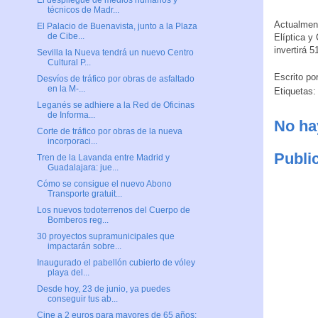
técnicos de Madr...
Actualment
El Palacio de Buenavista, junto a la Plaza
de Cibe...
Elíptica y
invertirá 
Sevilla la Nueva tendrá un nuevo Centro
Cultural P...
Escrito po
Desvíos de tráfico por obras de asfaltado
en la M-...
Etiquetas
Leganés se adhiere a la Red de Oficinas
de Informa...
No ha
Corte de tráfico por obras de la nueva
incorporaci...
Publi
Tren de la Lavanda entre Madrid y
Guadalajara: jue...
Cómo se consigue el nuevo Abono
Transporte gratuit...
Los nuevos todoterrenos del Cuerpo de
Bomberos reg...
30 proyectos supramunicipales que
impactarán sobre...
Inaugurado el pabellón cubierto de vóley
playa del...
Desde hoy, 23 de junio, ya puedes
conseguir tus ab...
Cine a 2 euros para mayores de 65 años: