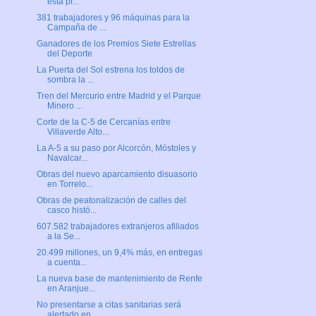
está pr...
381 trabajadores y 96 máquinas para la
Campaña de ...
Ganadores de los Premios Siete Estrellas
del Deporte
La Puerta del Sol estrena los toldos de
sombra la ...
Tren del Mercurio entre Madrid y el Parque
Minero ...
Corte de la C-5 de Cercanías entre
Villaverde Alto...
La A-5 a su paso por Alcorcón, Móstoles y
Navalcar...
Obras del nuevo aparcamiento disuasorio
en Torrelo...
Obras de peatonalización de calles del
casco histó...
607.582 trabajadores extranjeros afiliados
a la Se...
20.499 millones, un 9,4% más, en entregas
a cuenta...
La nueva base de mantenimiento de Renfe
en Aranjue...
No presentarse a citas sanitarias será
alertado en...