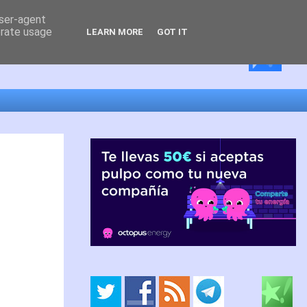
user-agent
erate usage
LEARN MORE
GOT IT