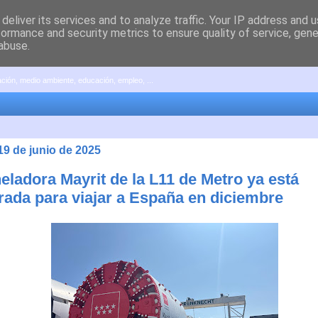
deliver its services and to analyze traffic. Your IP address and 
formance and security metrics to ensure quality of service, gen
abuse.
pación, medio ambiente, educación, empleo, ...
19 de junio de 2025
eladora Mayrit de la L11 de Metro ya está
rada para viajar a España en diciembre