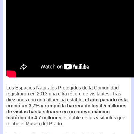
Los Espacios Naturales Protegidos de la Comunidad
registraron en 2013 una cifra récord de visitantes. Tras
diez años con una afluencia estable,
el año pasado ésta
creció un 3,7% y rompió la barrera de los 4,5 millones
de visitas hasta situarse en un nuevo máximo
histórico de 4,7 millones
, el doble de los visitantes que
recibe el Museo del Prado.