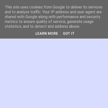
This site uses cookies from Google to deliver its services
es por madrid
and to analyze traffic. Your IP address and user-agent are
shared with Google along with performance and security
metrics to ensure quality of service, generate usage
El blog de Madrid y su actualidad, proyectos, transporte,
statistics, and to detect and address abuse.
movilidad, arquitectura, participación, medio ambiente,
educación, empleo, ...
LEARN MORE
GOT IT