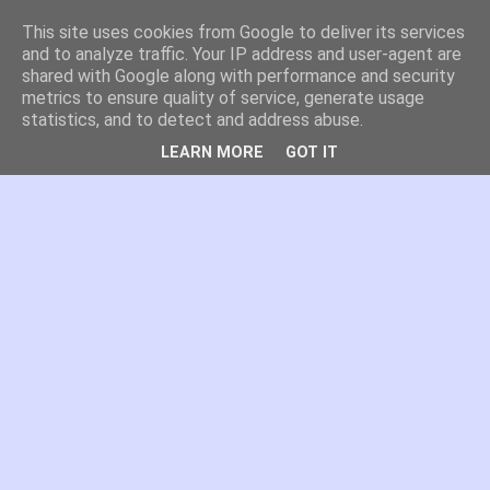
This site uses cookies from Google to deliver its services
es por madrid
and to analyze traffic. Your IP address and user-agent are
shared with Google along with performance and security
metrics to ensure quality of service, generate usage
El blog de Madrid y su actualidad, proyectos, transporte,
statistics, and to detect and address abuse.
movilidad, arquitectura, participación, medio ambiente,
educación, empleo, ...
LEARN MORE
GOT IT