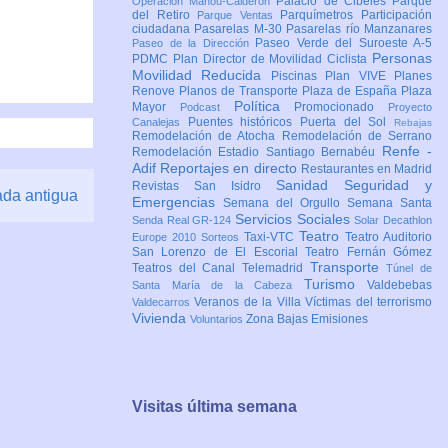
Palacio de Cibeles
Parque
Operación Mahou-Calderón
del Retiro
Parquímetros
Participación
Parque Ventas
ciudadana
Pasarelas M-30
Pasarelas río Manzanares
Paseo Verde del Suroeste A-5
Paseo de la Dirección
Personas
PDMC Plan Director de Movilidad Ciclista
Movilidad Reducida
Piscinas
Plan VIVE
Planes
Renove
Planos de Transporte
Plaza de España
Plaza
Política
Mayor
Promocionado
Podcast
Proyecto
Puentes históricos
Puerta del Sol
Canalejas
Rebajas
Remodelación de Atocha
Remodelación de Serrano
Renfe -
Remodelación Estadio Santiago Bernabéu
Adif
Reportajes en directo
Restaurantes en Madrid
Sanidad
Seguridad y
Revistas
San Isidro
ada antigua
Emergencias
Semana del Orgullo
Semana Santa
Servicios Sociales
Senda Real GR-124
Solar Decathlon
Teatro
Taxi-VTC
Teatro Auditorio
Europe 2010
Sorteos
San Lorenzo de El Escorial
Teatro Fernán Gómez
Transporte
Teatros del Canal
Telemadrid
Túnel de
Turismo
Valdebebas
Santa María de la Cabeza
Veranos de la Villa
Víctimas del terrorismo
Valdecarros
Vivienda
Zona Bajas Emisiones
Voluntarios
Visitas última semana