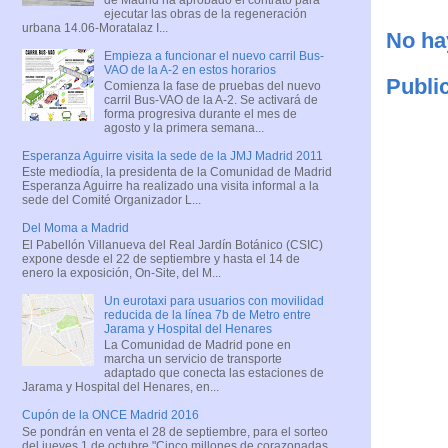
ejecutar las obras de la regeneración
urbana 14.06-Moratalaz I...
No ha
Empieza a funcionar el nuevo carril Bus-
VAO de la A-2 en estos horarios
Publi
Comienza la fase de pruebas del nuevo
carril Bus-VAO de la A-2. Se activará de
forma progresiva durante el mes de
agosto y la primera semana...
Esperanza Aguirre visita la sede de la JMJ Madrid 2011
Este mediodía, la presidenta de la Comunidad de Madrid
Esperanza Aguirre ha realizado una visita informal a la
sede del Comité Organizador L...
Del Moma a Madrid
El Pabellón Villanueva del Real Jardín Botánico (CSIC)
expone desde el 22 de septiembre y hasta el 14 de
enero la exposición, On-Site, del M...
Un eurotaxi para usuarios con movilidad
reducida de la línea 7b de Metro entre
Jarama y Hospital del Henares
La Comunidad de Madrid pone en
marcha un servicio de transporte
adaptado que conecta las estaciones de
Jarama y Hospital del Henares, en...
Cupón de la ONCE Madrid 2016
Se pondrán en venta el 28 de septiembre, para el sorteo
del jueves 1 de octubre "Cinco millones de corazonadas