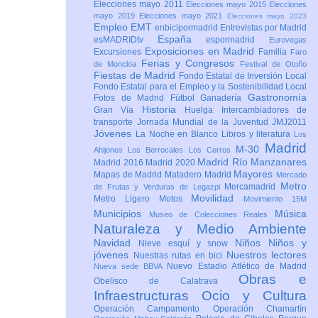
Elecciones mayo 2011
Elecciones mayo 2015
Elecciones
mayo 2019
Elecciones mayo 2021
Elecciones mayo 2023
Empleo
EMT
enbicipormadrid
Entrevistas por Madrid
España
esMADRIDtv
espormadrid
Eurovegas
Exposiciones en Madrid
Excursiones
Familia
Faro
Ferias y Congresos
de Moncloa
Festival de Otoño
Fiestas de Madrid
Fondo Estatal de Inversión Local
Fondo Estatal para el Empleo y la Sostenibilidad Local
Gastronomía
Fotos de Madrid
Fútbol
Ganadería
Historia
Gran Vía
Huelga
Intercambiadores de
transporte
Jornada Mundial de la Juventud JMJ2011
Jóvenes
La Noche en Blanco
Libros y literatura
Los
Madrid
M-30
Ahijones
Los Berrocales
Los Cerros
Madrid Río Manzanares
Madrid 2016
Madrid 2020
Mayores
Mapas de Madrid
Matadero Madrid
Mercado
Metro
Mercamadrid
de Frutas y Verduras de Legazpi
Movilidad
Metro Ligero
Motos
Movimiento 15M
Municipios
Música
Museo de Colecciones Reales
Naturaleza y Medio Ambiente
Navidad
Niños
Niños y
Nieve esquí y snow
jóvenes
Nuestros lectores
Nuestras rutas en bici
Nuevo Estadio Atlético de Madrid
Nueva sede BBVA
Obras e
Obelisco de Calatrava
Infraestructuras
Ocio y Cultura
Operación Campamento
Operación Chamartín