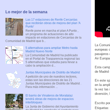
Lo mejor de la semana
Las 17 estaciones de Renfe Cercanías
que recibirán obras de mejora del plan 'A
Punto'
Renfe pone en marcha el plan A Punto ,
un programa de actuaciones de alto
impacto en estaciones de Cercanías de la
Comunidad de Madrid que b...
La Comunid
5 alternativas para ampliar Metro hasta
europeas c
Madrid Nuevo Norte
pasajeros 
La Comunidad de Madrid ha publicado
Air Europa,
en el Portal de Trasparencia regional las
5 alternativas que estudia para llevar a
cabo la ampliación d...
Esta campa
de Madrid 
Juntas Municipales de Distrito de Madrid
A petición de uno de nuestros lectores,
estas son las direcciones de las 21
En este sp
Juntas Municipales de Distrito de Madrid .
en la ampl
Para más información ...
la vez las
diversión,
El barrio de Vinateros de Moratalaz
tendrá obras de mejora de espacios
interbloques
Escrito po
La Junta de Gobierno del Ayuntamiento
Etiquetas
de Madrid ha aprobado el contrato para