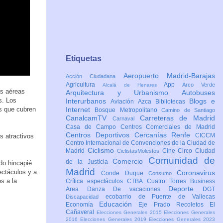
Etiquetas
Aeropuerto Madrid-Barajas
Acción Ciudadana
Agricultura
App
Arco Verde
Alcalá de Henares
as aéreas
Arquitectura y Urbanismo
Autobuses
s. Los
Interurbanos
Blogs e
Aviación
Azca
Bibliotecas
s que cubren
Internet
Bosque Metropolitano
Camino de Santiago
CanalcamTV
Carreteras de Madrid
Carnaval
Casa de Campo
Centros Comerciales de Madrid
Centros Deportivos
Cercanías Renfe
CICCM
s atractivos
Centro Internacional de Convenciones de la Ciudad de
Ciclismo
Madrid
Cine
Circo
Ciudad
CiclistasMolestos
Comunidad de
Comercio
de la Justicia
do hincapié
Madrid
ectáculos y a
Coronavirus
Conde Duque
Consumo
s a la
Crítica espectáculos
CTBA Cuatro Torres Business
Deporte
Area
Danza
De vacaciones
DGT
ecobarrio de Puente de Vallecas
Discapacidad
Educación
Economía
Eje Prado Recoletos
El
Cañaveral
Elecciones Generales 2015
Elecciones Generales
2016
Elecciones Generales 2019
Elecciones Generales 2023