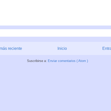
más reciente
Inicio
Entr
Suscribirse a:
Enviar comentarios ( Atom )