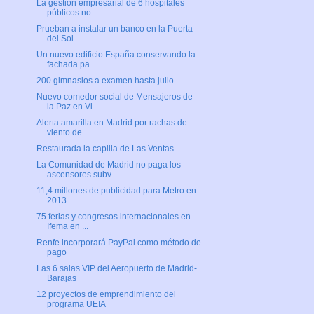
La gestión empresarial de 6 hospitales
públicos no...
Prueban a instalar un banco en la Puerta
del Sol
Un nuevo edificio España conservando la
fachada pa...
200 gimnasios a examen hasta julio
Nuevo comedor social de Mensajeros de
la Paz en Vi...
Alerta amarilla en Madrid por rachas de
viento de ...
Restaurada la capilla de Las Ventas
La Comunidad de Madrid no paga los
ascensores subv...
11,4 millones de publicidad para Metro en
2013
75 ferias y congresos internacionales en
Ifema en ...
Renfe incorporará PayPal como método de
pago
Las 6 salas VIP del Aeropuerto de Madrid-
Barajas
12 proyectos de emprendimiento del
programa UEIA