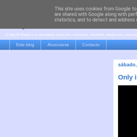
This site uses cookies from Google to 
are shared with Google along with per
es por madrid
statistics, and to detect and address 
El blog de Madrid y su actualidad, proyectos, transporte, movilidad, arquitectura, partici
Este blog
Anunciarse
Contacto
sábado,
Only 