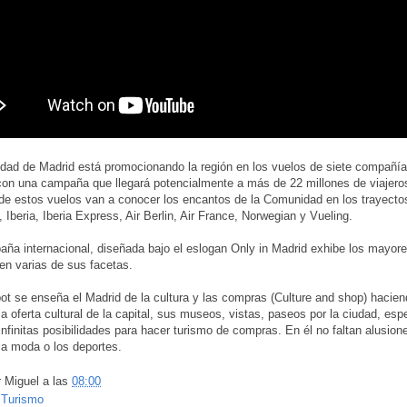
ad de Madrid está promocionando la región en los vuelos de siete compañí
on una campaña que llegará potencialmente a más de 22 millones de viajero
de estos vuelos van a conocer los encantos de la Comunidad en los trayecto
 Iberia, Iberia Express, Air Berlin, Air France, Norwegian y Vueling.
ña internacional, diseñada bajo el eslogan Only in Madrid exhibe los mayore
en varias de sus facetas.
ot se enseña el Madrid de la cultura y las compras (Culture and shop) hacien
ia oferta cultural de la capital, sus museos, vistas, paseos por la ciudad, esp
 infinitas posibilidades para hacer turismo de compras. En él no faltan alusione
 la moda o los deportes.
r
Miguel
a las
08:00
:
Turismo