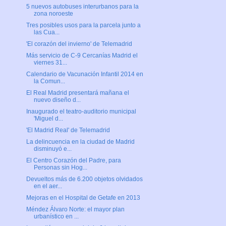
5 nuevos autobuses interurbanos para la
zona noroeste
Tres posibles usos para la parcela junto a
las Cua...
'El corazón del invierno' de Telemadrid
Más servicio de C-9 Cercanías Madrid el
viernes 31...
Calendario de Vacunación Infantil 2014 en
la Comun...
El Real Madrid presentará mañana el
nuevo diseño d...
Inaugurado el teatro-auditorio municipal
'Miguel d...
'El Madrid Real' de Telemadrid
La delincuencia en la ciudad de Madrid
disminuyó e...
El Centro Corazón del Padre, para
Personas sin Hog...
Devueltos más de 6.200 objetos olvidados
en el aer...
Mejoras en el Hospital de Getafe en 2013
Méndez Álvaro Norte: el mayor plan
urbanístico en ...