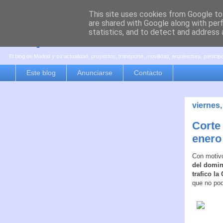
This site uses cookies from Google to 
are shared with Google along with per
es por madrid
statistics, and to detect and address 
El blog de Madrid y su actualidad, proyectos, transporte, movilidad, arquitectura, partici
Este blog
Anunciarse
Contacto
viernes,
Corte
enero
Con motivo
del doming
trafico la
que no pod