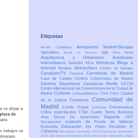
Etiquetas
Aeropuerto Madrid-Barajas
Acción Ciudadana
Agricultura
App
Arco Verde
Alcalá de Henares
Arquitectura y Urbanismo
Autobuses
Interurbanos
Blogs e
Aviación
Azca
Bibliotecas
Internet
Bosque Metropolitano
Camino de Santiago
CanalcamTV
Carreteras de Madrid
Carnaval
Casa de Campo
Centros Comerciales de Madrid
Centros Deportivos
Cercanías Renfe
CICCM
Centro Internacional de Convenciones de la Ciudad de
Ciclismo
Madrid
Cine
Circo
Ciudad
CiclistasMolestos
Comunidad de
Comercio
de la Justicia
Madrid
Coronavirus
Conde Duque
Consumo
e se dirijan a
Crítica espectáculos
CTBA Cuatro Torres Business
 plaza de
Deporte
Area
Danza
De vacaciones
DGT
aria.
ecobarrio de Puente de Vallecas
Discapacidad
Educación
Economía
Eje Prado Recoletos
El
os trabajos se
Cañaveral
Elecciones Generales 2015
Elecciones Generales
tinerario
2016
Elecciones Generales 2019
Elecciones Generales 2023