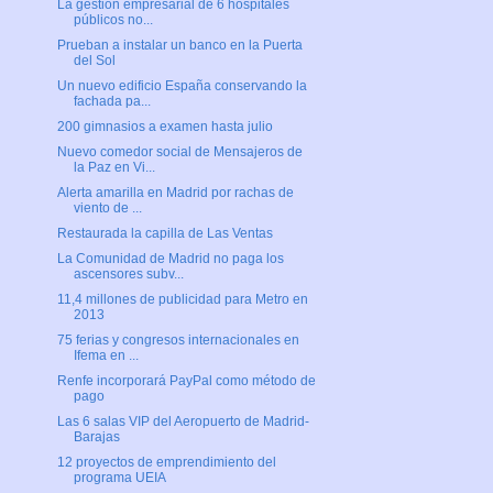
La gestión empresarial de 6 hospitales
públicos no...
Prueban a instalar un banco en la Puerta
del Sol
Un nuevo edificio España conservando la
fachada pa...
200 gimnasios a examen hasta julio
Nuevo comedor social de Mensajeros de
la Paz en Vi...
Alerta amarilla en Madrid por rachas de
viento de ...
Restaurada la capilla de Las Ventas
La Comunidad de Madrid no paga los
ascensores subv...
11,4 millones de publicidad para Metro en
2013
75 ferias y congresos internacionales en
Ifema en ...
Renfe incorporará PayPal como método de
pago
Las 6 salas VIP del Aeropuerto de Madrid-
Barajas
12 proyectos de emprendimiento del
programa UEIA