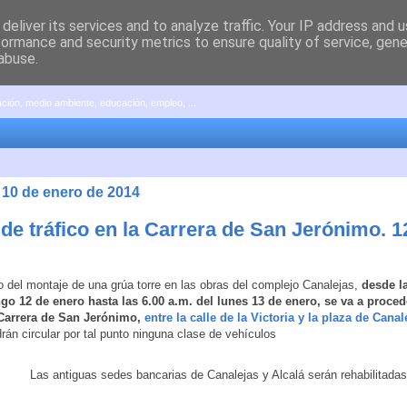
deliver its services and to analyze traffic. Your IP address and 
formance and security metrics to ensure quality of service, gen
abuse.
pación, medio ambiente, educación, empleo, ...
 10 de enero de 2014
 de tráfico en la Carrera de San Jerónimo. 1
 del montaje de una grúa torre en las obras del complejo Canalejas,
desde la
o 12 de enero hasta las 6.00 a.m. del lunes 13 de enero, se va a procede
 Carrera de San Jerónimo,
entre la calle de la Victoria y la plaza de Canal
rán circular por tal punto ninguna clase de vehículos