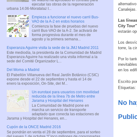
alternativ
ejecutar las obras de la regeneración
urbana 14.06-Moratalaz I...
Canalejas.
Empieza a funcionar el nuevo carril Bus-
Las líneas
VAO de la A-2 en estos horarios
City Tour"
Comienza la fase de pruebas del nuevo
carril Bus-VAO de la A-2. Se activará de
estarán op
forma progresiva durante el mes de
agosto y la primera semana...
Los desvío
torre, la 
Esperanza Aguirre visita la sede de la JMJ Madrid 2011
Este mediodía, la presidenta de la Comunidad de Madrid
Esperanza Aguirre ha realizado una visita informal a la
Por lo tan
sede del Comité Organizador L...
inevitables
en los edi
Del Moma a Madrid
El Pabellón Villanueva del Real Jardín Botánico (CSIC)
expone desde el 22 de septiembre y hasta el 14 de
Escrito po
enero la exposición, On-Site, del M...
Etiquetas
Un eurotaxi para usuarios con movilidad
reducida de la línea 7b de Metro entre
Jarama y Hospital del Henares
No ha
La Comunidad de Madrid pone en
marcha un servicio de transporte
adaptado que conecta las estaciones de
Publi
Jarama y Hospital del Henares, en...
Cupón de la ONCE Madrid 2016
Se pondrán en venta el 28 de septiembre, para el sorteo
del jueves 1 de octubre "Cinco millones de corazonadas