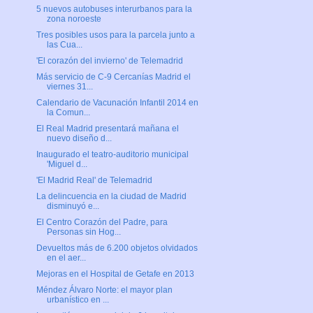
5 nuevos autobuses interurbanos para la
zona noroeste
Tres posibles usos para la parcela junto a
las Cua...
'El corazón del invierno' de Telemadrid
Más servicio de C-9 Cercanías Madrid el
viernes 31...
Calendario de Vacunación Infantil 2014 en
la Comun...
El Real Madrid presentará mañana el
nuevo diseño d...
Inaugurado el teatro-auditorio municipal
'Miguel d...
'El Madrid Real' de Telemadrid
La delincuencia en la ciudad de Madrid
disminuyó e...
El Centro Corazón del Padre, para
Personas sin Hog...
Devueltos más de 6.200 objetos olvidados
en el aer...
Mejoras en el Hospital de Getafe en 2013
Méndez Álvaro Norte: el mayor plan
urbanístico en ...