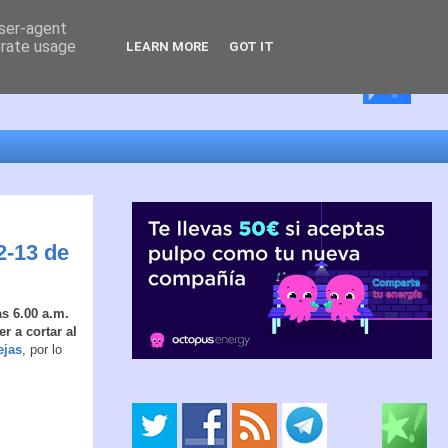
user-agent
erate usage
LEARN MORE
GOT IT
2-13 de
s 6.00 a.m.
r a cortar al
ejas
, por lo