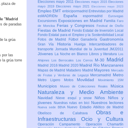
Elecciones mayo 2011
Elecciones mayo 2015
Elecciones
a plaza de
mayo 2019
Elecciones mayo 2021
Elecciones mayo 2023
Empleo
EMT
enbicipormadrid
Entrevistas por Madrid
España
esMADRIDtv
espormadrid
Eurovegas
 de "Madrid
Exposiciones en Madrid
Excursiones
Familia
Faro
es de paradas
Ferias y Congresos
de Moncloa
Festival de Otoño
Fiestas de Madrid
Fondo Estatal de Inversión Local
Fondo Estatal para el Empleo y la Sostenibilidad Local
Gastronomía
de la grúa
Fotos de Madrid
Fútbol
Ganadería
Historia
Gran Vía
Huelga
Intercambiadores de
transporte
Jornada Mundial de la Juventud JMJ2011
Jóvenes
La Noche en Blanco
Libros y literatura
Los
s por las
Madrid
M-30
 la grúa torre
Ahijones
Los Berrocales
Los Cerros
Madrid Río Manzanares
Madrid 2016
Madrid 2020
Mayores
Mapas de Madrid
Matadero Madrid
Mercado
Metro
Mercamadrid
de Frutas y Verduras de Legazpi
Movilidad
Metro Ligero
Motos
Movimiento 15M
Municipios
Música
Museo de Colecciones Reales
Naturaleza y Medio Ambiente
Navidad
Niños
Niños y
Nieve esquí y snow
jóvenes
Nuestros lectores
Nuestras rutas en bici
Nuevo Estadio Atlético de Madrid
Nueva sede BBVA
Obras e
Obelisco de Calatrava
Infraestructuras
Ocio y Cultura
Operación Campamento
Operación Chamartín