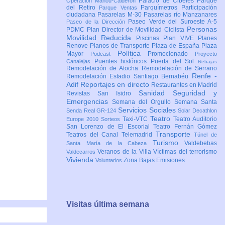
Palacio de Cibeles
Parque
Operación Mahou-Calderón
del Retiro
Parquímetros
Participación
Parque Ventas
ciudadana
Pasarelas M-30
Pasarelas río Manzanares
Paseo Verde del Suroeste A-5
Paseo de la Dirección
Personas
PDMC Plan Director de Movilidad Ciclista
Movilidad Reducida
Piscinas
Plan VIVE
Planes
Renove
Planos de Transporte
Plaza de España
Plaza
Política
Mayor
Promocionado
Podcast
Proyecto
Puentes históricos
Puerta del Sol
Canalejas
Rebajas
Remodelación de Atocha
Remodelación de Serrano
Renfe -
Remodelación Estadio Santiago Bernabéu
Adif
Reportajes en directo
Restaurantes en Madrid
Sanidad
Seguridad y
Revistas
San Isidro
Emergencias
Semana del Orgullo
Semana Santa
Servicios Sociales
Senda Real GR-124
Solar Decathlon
Teatro
Taxi-VTC
Teatro Auditorio
Europe 2010
Sorteos
San Lorenzo de El Escorial
Teatro Fernán Gómez
Transporte
Teatros del Canal
Telemadrid
Túnel de
Turismo
Valdebebas
Santa María de la Cabeza
Veranos de la Villa
Víctimas del terrorismo
Valdecarros
Vivienda
Zona Bajas Emisiones
Voluntarios
Visitas última semana