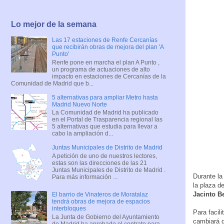
Lo mejor de la semana
Las 17 estaciones de Renfe Cercanías
que recibirán obras de mejora del plan 'A
Punto'
Renfe pone en marcha el plan A Punto ,
un programa de actuaciones de alto
impacto en estaciones de Cercanías de la
Comunidad de Madrid que b...
5 alternativas para ampliar Metro hasta
Madrid Nuevo Norte
La Comunidad de Madrid ha publicado
en el Portal de Trasparencia regional las
5 alternativas que estudia para llevar a
cabo la ampliación d...
Juntas Municipales de Distrito de Madrid
A petición de uno de nuestros lectores,
estas son las direcciones de las 21
Juntas Municipales de Distrito de Madrid .
Durante la
Para más información ...
la plaza d
Jacinto B
El barrio de Vinateros de Moratalaz
tendrá obras de mejora de espacios
interbloques
Para facil
La Junta de Gobierno del Ayuntamiento
cambiará d
de Madrid ha aprobado el contrato para