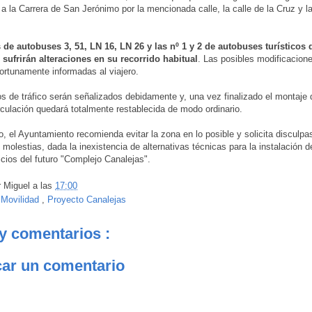
o a la Carrera de San Jerónimo por la mencionada calle, la calle de la Cruz y l
 de autobuses 3, 51, LN 16, LN 26 y las nº 1 y 2 de autobuses turísticos
 sufrirán alteraciones en su recorrido habitual
. Las posibles modificacion
ortunamente informadas al viajero.
s de tráfico serán señalizados debidamente y, una vez finalizado el montaje 
circulación quedará totalmente restablecida de modo ordinario.
to, el Ayuntamiento recomienda evitar la zona en lo posible y solicita disculpa
 molestias, dada la inexistencia de alternativas técnicas para la instalación de
ficios del futuro "Complejo Canalejas".
r
Miguel
a las
17:00
:
Movilidad
,
Proyecto Canalejas
y comentarios :
car un comentario