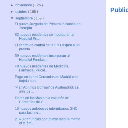
►
noviembre
( 126 )
Publi
►
octubre
( 168 )
▼
septiembre
( 157 )
El nuevo Juzgado de Primera Instancia en
Torrejón ...
83 nuevos residentes se incorporan al
Hospital Prí...
El centro de control de la EMT aspira a un
premio ...
59 nuevos residentes incorporan al
Hospital Fundac...
48 nuevos residentes de Medicina,
Farmacia, Psicol...
Pago en la red Cercanías de Madrid con
tarjeta ban...
'Plan Abrimos Contigo' de Avalmadrid: así
son los ...
Obras en las vías de la estación de
Cercanías de C...
16 nuevos autobuses interurbanos GNC
para las líne...
2.873 denuncias por utilizar manualmente
el teléfo...