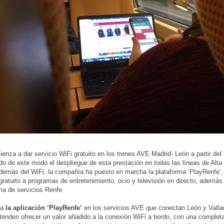
enza a dar servicio WiFi gratuito en los trenes AVE Madrid- León a partir del 
o de este modo el despliegue de esta prestación en todas las líneas de Alta
emás del WiFi, la compañía ha puesto en marcha la plataforma ‘PlayRenfe’,
gratuito a programas de entretenimiento, ocio y televisión en directo, además
a de servicios Renfe.
 a
la aplicación ‘PlayRenfe’
en los servicios AVE que conectan León y Valla
tenden ofrecer un valor añadido a la conexión WiFi a bordo, con una completa