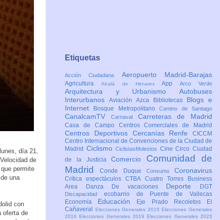
Etiquetas
Aeropuerto Madrid-Barajas
Acción Ciudadana
Agricultura
App
Arco Verde
Alcalá de Henares
Arquitectura y Urbanismo
Autobuses
Interurbanos
Blogs e
Aviación
Azca
Bibliotecas
Internet
Bosque Metropolitano
Camino de Santiago
CanalcamTV
Carreteras de Madrid
Carnaval
Casa de Campo
Centros Comerciales de Madrid
Centros Deportivos
Cercanías Renfe
CICCM
Centro Internacional de Convenciones de la Ciudad de
Ciclismo
Madrid
Cine
Circo
Ciudad
CiclistasMolestos
lunes, día 21,
Comunidad de
Comercio
 Velocidad de
de la Justicia
Madrid
 que permite
Coronavirus
Conde Duque
Consumo
 de una
Crítica espectáculos
CTBA Cuatro Torres Business
Deporte
Area
Danza
De vacaciones
DGT
ecobarrio de Puente de Vallecas
Discapacidad
Educación
Economía
Eje Prado Recoletos
El
dolid con
Cañaveral
Elecciones Generales 2015
Elecciones Generales
 oferta de
2016
Elecciones Generales 2019
Elecciones Generales 2023