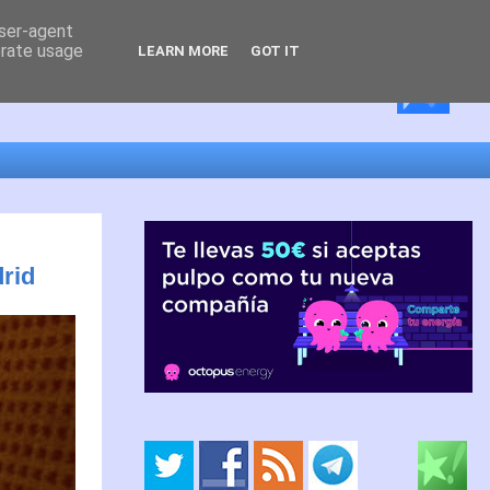
user-agent
erate usage
LEARN MORE
GOT IT
drid