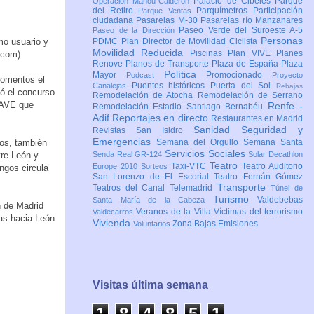
Palacio de Cibeles
Parque
Operación Mahou-Calderón
del Retiro
Parquímetros
Participación
Parque Ventas
ciudadana
Pasarelas M-30
Pasarelas río Manzanares
Paseo Verde del Suroeste A-5
Paseo de la Dirección
Personas
mo usuario y
PDMC Plan Director de Movilidad Ciclista
Movilidad Reducida
Piscinas
Plan VIVE
Planes
.com).
Renove
Planos de Transporte
Plaza de España
Plaza
Política
Mayor
Promocionado
Podcast
Proyecto
momentos el
Puentes históricos
Puerta del Sol
Canalejas
Rebajas
ó el concurso
Remodelación de Atocha
Remodelación de Serrano
s AVE que
Renfe -
Remodelación Estadio Santiago Bernabéu
Adif
Reportajes en directo
Restaurantes en Madrid
Sanidad
Seguridad y
Revistas
San Isidro
Emergencias
dos, también
Semana del Orgullo
Semana Santa
Servicios Sociales
tre León y
Senda Real GR-124
Solar Decathlon
Teatro
Taxi-VTC
Teatro Auditorio
Europe 2010
Sorteos
ngos circula
San Lorenzo de El Escorial
Teatro Fernán Gómez
Transporte
Teatros del Canal
Telemadrid
Túnel de
Turismo
Valdebebas
Santa María de la Cabeza
n de Madrid
Veranos de la Villa
Víctimas del terrorismo
Valdecarros
ras hacia León
Vivienda
Zona Bajas Emisiones
Voluntarios
Visitas última semana
1
8
4
8
5
1