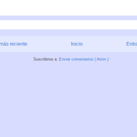
más reciente
Inicio
Entr
Suscribirse a:
Enviar comentarios ( Atom )