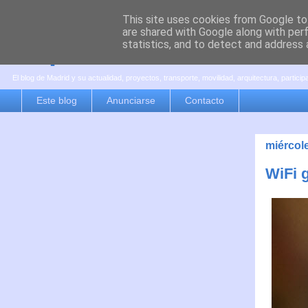
This site uses cookies from Google to 
are shared with Google along with per
es por madrid
statistics, and to detect and address 
El blog de Madrid y su actualidad, proyectos, transporte, movilidad, arquitectura, partici
Este blog
Anunciarse
Contacto
miércol
WiFi 