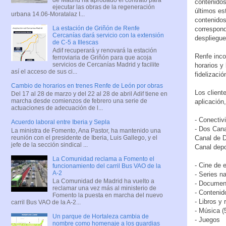
contenidos
ejecutar las obras de la regeneración
últimos es
urbana 14.06-Moratalaz I...
contenidos
La estación de Griñón de Renfe
correspond
Cercanías dará servicio con la extensión
despliegue
de C-5 a Illescas
Adif recuperará y renovará la estación
Renfe inco
ferroviaria de Griñón para que acoja
servicios de Cercanías Madrid y facilite
horarios y 
así el acceso de sus ci...
fidelizació
Cambio de horarios en trenes Renfe de León por obras
Los client
Del 17 al 28 de marzo y del 22 al 28 de abril Adif tiene en
marcha desde comienzos de febrero una serie de
aplicación
actuaciones de adecuación de l...
- Conectiv
Acuerdo laboral entre Iberia y Sepla
- Dos Cana
La ministra de Fomento, Ana Pastor, ha mantenido una
reunión con el presidente de Iberia, Luis Gallego, y el
Canal de D
jefe de la sección sindical ...
Canal depo
La Comunidad reclama a Fomento el
- Cine de e
funcionamiento del carril Bus VAO de la
A-2
- Series n
La Comunidad de Madrid ha vuelto a
- Documen
reclamar una vez más al ministerio de
- Contenido
Fomento la puesta en marcha del nuevo
- Libros y 
carril Bus VAO de la A-2...
- Música (
Un parque de Hortaleza cambia de
- Juegos
nombre como homenaje a los guardias