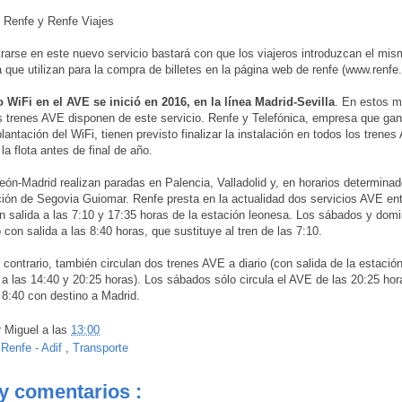
s Renfe y Renfe Viajes
trarse en este nuevo servicio bastará con que los viajeros introduzcan el mis
 que utilizan para la compra de billetes en la página web de renfe (www.renfe
o WiFi en el AVE se inició en 2016, en la línea Madrid-Sevilla
. En estos 
 trenes AVE disponen de este servicio. Renfe y Telefónica, empresa que gan
lantación del WiFi, tienen previsto finalizar la instalación en todos los trene
a flota antes de final de año.
ón-Madrid realizan paradas en Palencia, Valladolid y, en horarios determina
ción de Segovia Guiomar. Renfe presta en la actualidad dos servicios AVE en
n salida a las 7:10 y 17:35 horas de la estación leonesa. Los sábados y domi
 con salida a las 8:40 horas, que sustituye al tren de las 7:10.
 contrario, también circulan dos trenes AVE a diario (con salida de la estació
a las 14:40 y 20:25 horas). Los sábados sólo circula el AVE de las 20:25 ho
s 8:40 con destino a Madrid.
r
Miguel
a las
13:00
:
Renfe - Adif
,
Transporte
y comentarios :