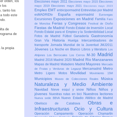
er orden, los
Elecciones mayo 2011
Elecciones mayo 2015
Elecciones
e los
mayo 2019
Elecciones mayo 2021
Elecciones mayo 2023
Empleo
EMT
, tanto los
enbicipormadrid
Entrevistas por Madrid
España
esMADRIDtv
espormadrid
 a todo este
Eurovegas
Exposiciones en Madrid
Excursiones
Familia
Faro
ndo.
Ferias y Congresos
de Moncloa
Festival de Otoño
Fiestas de Madrid
Fondo Estatal de Inversión Local
lta de
Fondo Estatal para el Empleo y la Sostenibilidad Local
 programa de
Gastronomía
Fotos de Madrid
Fútbol
Ganadería
Historia
Gran Vía
Huelga
Intercambiadores de
transporte
Jornada Mundial de la Juventud JMJ2011
 la propia
Jóvenes
La Noche en Blanco
Libros y literatura
Los
Madrid
M-30
Ahijones
Los Berrocales
Los Cerros
Madrid Río Manzanares
Madrid 2016
Madrid 2020
Mayores
Mapas de Madrid
Matadero Madrid
Mercado
Metro
Mercamadrid
de Frutas y Verduras de Legazpi
Movilidad
Metro Ligero
Motos
Movimiento 15M
Municipios
Música
Museo de Colecciones Reales
Naturaleza y Medio Ambiente
Navidad
Niños
Niños y
Nieve esquí y snow
jóvenes
Nuestros lectores
Nuestras rutas en bici
Nuevo Estadio Atlético de Madrid
Nueva sede BBVA
Obras e
Obelisco de Calatrava
Infraestructuras
Ocio y Cultura
Operación Campamento
Operación Chamartín