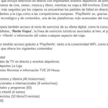
 que incluye televisión en directo con importantes eventos deportivos de prim
trenos de cine, series, música y libros, mientras se viaja a 300 km/hora. Entr
 más seguidos por los viajeros se encuentran los partidos de fútbol en directo
ientes a la Liga como a las competiciones europeas. ‘PlayRenfe’ es, gracias
 tecnológico y de contenidos, una de las plataformas más avanzadas del mu
rpora también acceso al resto de servicios de su oferta digital, como la consu
billetes,
‘Renfe Viajes’
, la línea de servicios turísticos asociados al tren, el
n ‘+Renfe’ o información útil sobre cualquier aspecto del viaje.
es tendrán acceso gratuito a ‘PlayRenfe’, tanto a la conectividad WiFi, como a
, que ofrece los siguientes contenidos:
idad
les de TV en directo y eventos deportivos:
eportes La Liga
rtes Movistar e información TVE 24 Horas.
streno y librería (40 títulos/mes)
acionales e internacionales (9 series/mes)
tales y programas (50)
 infantil (4 series)
revistas (10 libros/3 revistas)
50)