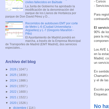
- Cursos
civiles fallecidos en Barbate
- Servicio
La Junta de Gobierno ha aprobado la
modificación de la denominación del
parque de los Llanos de Hortaleza por
Para regis
parque de Don David Pérez y D...
contraseña
Recorridos de autobuses EMT por corte
de Metro L-6 (Ciudad Universitaria -
El servici
Argüelles) y L-7 (Gregorio Marañón -
90% de los
Pitis)
para la imp
El Ayuntamiento de Madrid pondrá en
componen l
marcha, a través de la Empresa Municipal
de Transportes de Madrid (EMT Madrid), dos servicios
especiales...
Los AVE Le
en la esta
Madrid, co
Archivo del blog
un servicio
►
2026
( 1047 )
En sentido
►
2025
( 1839 )
Chamartín 
y el de la
►
2024
( 1986 )
►
2023
( 1557 )
Escrito po
►
2022
( 1600 )
Etiquetas
►
2021
( 1522 )
▼
2020
( 1526 )
No ha
►
diciembre
( 114 )