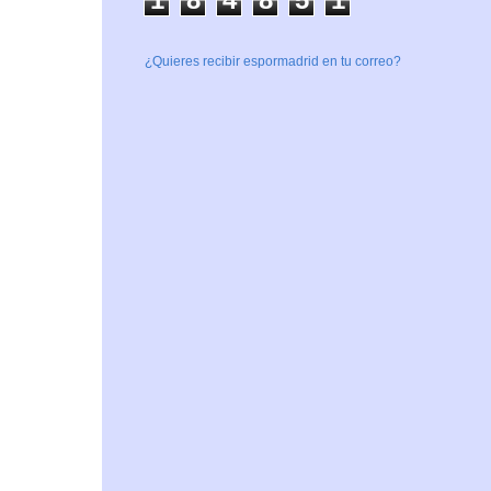
¿Quieres recibir espormadrid en tu correo?