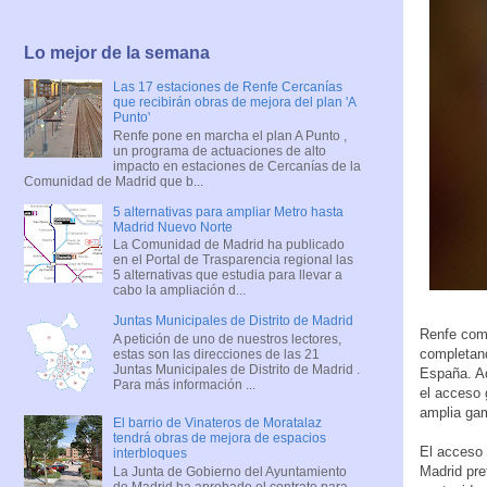
Lo mejor de la semana
Las 17 estaciones de Renfe Cercanías
que recibirán obras de mejora del plan 'A
Punto'
Renfe pone en marcha el plan A Punto ,
un programa de actuaciones de alto
impacto en estaciones de Cercanías de la
Comunidad de Madrid que b...
5 alternativas para ampliar Metro hasta
Madrid Nuevo Norte
La Comunidad de Madrid ha publicado
en el Portal de Trasparencia regional las
5 alternativas que estudia para llevar a
cabo la ampliación d...
Juntas Municipales de Distrito de Madrid
Renfe comi
A petición de uno de nuestros lectores,
completand
estas son las direcciones de las 21
Juntas Municipales de Distrito de Madrid .
España. Ad
Para más información ...
el acceso 
amplia gam
El barrio de Vinateros de Moratalaz
tendrá obras de mejora de espacios
El acceso
interbloques
Madrid pre
La Junta de Gobierno del Ayuntamiento
de Madrid ha aprobado el contrato para