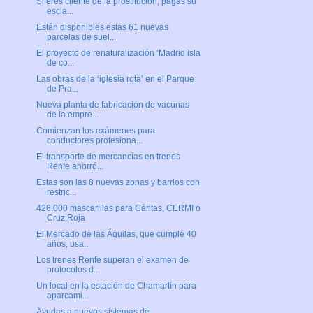
Si eres cliente de la prostitución, pagas su
escla...
Están disponibles estas 61 nuevas
parcelas de suel...
El proyecto de renaturalización ‘Madrid isla
de co...
Las obras de la ‘iglesia rota’ en el Parque
de Pra...
Nueva planta de fabricación de vacunas
de la empre...
Comienzan los exámenes para
conductores profesiona...
El transporte de mercancías en trenes
Renfe ahorró...
Estas son las 8 nuevas zonas y barrios con
restric...
426.000 mascarillas para Cáritas, CERMI o
Cruz Roja
El Mercado de las Águilas, que cumple 40
años, usa...
Los trenes Renfe superan el examen de
protocolos d...
Un local en la estación de Chamartín para
aparcami...
Ayudas a nuevos sistemas de