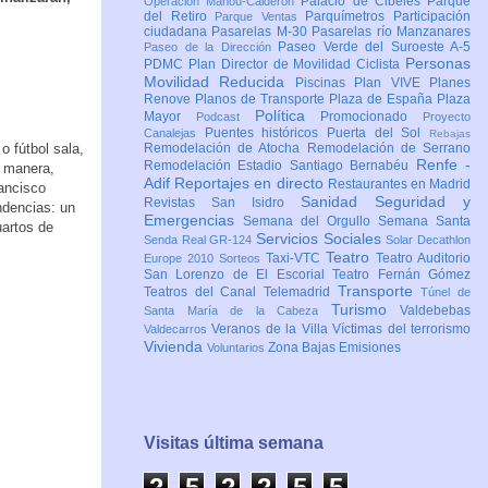
Palacio de Cibeles
Parque
Operación Mahou-Calderón
del Retiro
Parquímetros
Participación
Parque Ventas
ciudadana
Pasarelas M-30
Pasarelas río Manzanares
Paseo Verde del Suroeste A-5
Paseo de la Dirección
Personas
PDMC Plan Director de Movilidad Ciclista
Movilidad Reducida
Piscinas
Plan VIVE
Planes
Renove
Planos de Transporte
Plaza de España
Plaza
Política
Mayor
Promocionado
Podcast
Proyecto
Puentes históricos
Puerta del Sol
Canalejas
Rebajas
o fútbol sala,
Remodelación de Atocha
Remodelación de Serrano
Renfe -
Remodelación Estadio Santiago Bernabéu
a manera,
Adif
Reportajes en directo
Restaurantes en Madrid
ancisco
Sanidad
Seguridad y
Revistas
San Isidro
ndencias: un
Emergencias
Semana del Orgullo
Semana Santa
uartos de
Servicios Sociales
Senda Real GR-124
Solar Decathlon
Teatro
Taxi-VTC
Teatro Auditorio
Europe 2010
Sorteos
San Lorenzo de El Escorial
Teatro Fernán Gómez
Transporte
Teatros del Canal
Telemadrid
Túnel de
Turismo
Valdebebas
Santa María de la Cabeza
Veranos de la Villa
Víctimas del terrorismo
Valdecarros
Vivienda
Zona Bajas Emisiones
Voluntarios
Visitas última semana
2
5
2
2
5
5