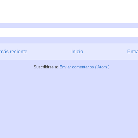
más reciente
Inicio
Entr
Suscribirse a:
Enviar comentarios ( Atom )