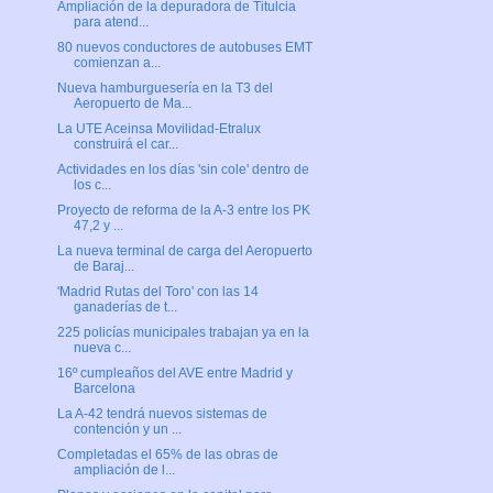
Ampliación de la depuradora de Titulcia
para atend...
80 nuevos conductores de autobuses EMT
comienzan a...
Nueva hamburguesería en la T3 del
Aeropuerto de Ma...
La UTE Aceinsa Movilidad-Etralux
construirá el car...
Actividades en los días 'sin cole' dentro de
los c...
Proyecto de reforma de la A-3 entre los PK
47,2 y ...
La nueva terminal de carga del Aeropuerto
de Baraj...
'Madrid Rutas del Toro' con las 14
ganaderías de t...
225 policías municipales trabajan ya en la
nueva c...
16º cumpleaños del AVE entre Madrid y
Barcelona
La A-42 tendrá nuevos sistemas de
contención y un ...
Completadas el 65% de las obras de
ampliación de l...