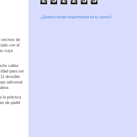
¿Quieres recibir espormadrid en tu correo?
s vecinos de
nzado con el
las cuya
ocho calles
cidad para ser
11 divisible
mpo adicional
altos.
a la práctica
tas de pádel