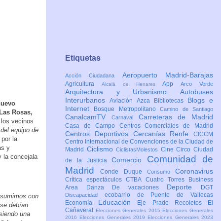
Etiquetas
Aeropuerto Madrid-Barajas
Acción Ciudadana
Agricultura
App
Arco Verde
Alcalá de Henares
Arquitectura y Urbanismo
Autobuses
Interurbanos
Blogs e
Aviación
Azca
Bibliotecas
nuevo
Internet
Bosque Metropolitano
Camino de Santiago
 Las Rosas,
CanalcamTV
Carreteras de Madrid
Carnaval
 los vecinos
Casa de Campo
Centros Comerciales de Madrid
 del equipo de
Centros Deportivos
Cercanías Renfe
CICCM
por la
Centro Internacional de Convenciones de la Ciudad de
as y
Ciclismo
Madrid
Cine
Circo
Ciudad
CiclistasMolestos
 la concejala
Comunidad de
Comercio
de la Justicia
Madrid
Coronavirus
Conde Duque
Consumo
Crítica espectáculos
CTBA Cuatro Torres Business
Deporte
Area
Danza
De vacaciones
DGT
ecobarrio de Puente de Vallecas
Discapacidad
 asumimos con
Educación
Economía
Eje Prado Recoletos
El
 se debían
Cañaveral
Elecciones Generales 2015
Elecciones Generales
 siendo una
2016
Elecciones Generales 2019
Elecciones Generales 2023