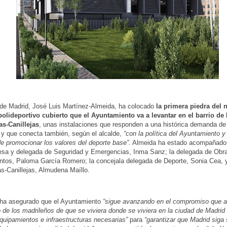
 de Madrid, José Luis Martínez-Almeida, ha colocado
la primera piedra del 
polideportivo cubierto que el Ayuntamiento va a levantar en el barrio de
as-Canillejas
, unas instalaciones que responden a una histórica demanda de
 y que conecta también, según el alcalde,
“con la política del Ayuntamiento y
e promocionar los valores del deporte base”.
Almeida ha estado acompañado 
esa y delegada de Seguridad y Emergencias, Inma Sanz; la delegada de Obr
tos, Paloma García Romero; la concejala delegada de Deporte, Sonia Cea, y
s-Canillejas, Almudena Maíllo.
 ha asegurado que el Ayuntamiento
“sigue avanzando en el compromiso que
o de los madrileños de que se viviera donde se viviera en la ciudad de Madrid
equipamientos e infraestructuras necesarias”
para
“garantizar que Madrid siga