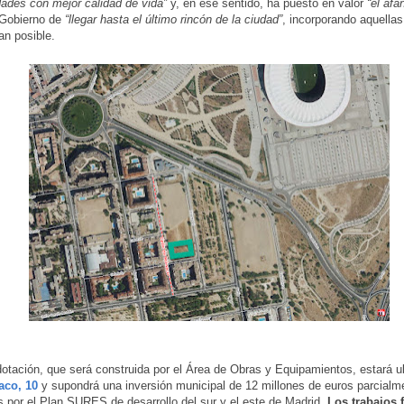
dades con mejor calidad de vida”
y, en ese sentido, ha puesto en valor
“el afá
Gobierno de
“llegar hasta el último rincón de la ciudad”
, incorporando aquella
an posible.
otación, que será construida por el Área de Obras y Equipamientos, estará u
aco, 10
y supondrá una inversión municipal de 12 millones de euros parcialm
s por el Plan SURES de desarrollo del sur y el este de Madrid.
Los trabajos f