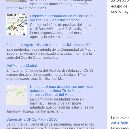
de las ciu
ejecutar las obras de la regeneración
equipo de 
urbana 14.06-Moratalaz I...
que lo hag
Empieza a funcionar el nuevo carril Bus-
VAO de la A-2 en estos horarios
Comienza la fase de pruebas del nuevo
carril Bus-VAO de la A-2. Se activará de
forma progresiva durante el mes de
agosto y la primera semana...
Esperanza Aguirre visita la sede de la JMJ Madrid 2011
Este mediodía, la presidenta de la Comunidad de Madrid
Esperanza Aguirre ha realizado una visita informal a la
sede del Comité Organizador L...
Del Moma a Madrid
El Pabellón Villanueva del Real Jardín Botánico (CSIC)
expone desde el 22 de septiembre y hasta el 14 de
enero la exposición, On-Site, del M...
Un eurotaxi para usuarios con movilidad
reducida de la línea 7b de Metro entre
Jarama y Hospital del Henares
La Comunidad de Madrid pone en
marcha un servicio de transporte
adaptado que conecta las estaciones de
Jarama y Hospital del Henares, en...
La nueva d
Cupón de la ONCE Madrid 2016
calle Món
Se pondrán en venta el 28 de septiembre, para el sorteo
financiado
del jueves 1 de octubre "Cinco millones de corazonadas