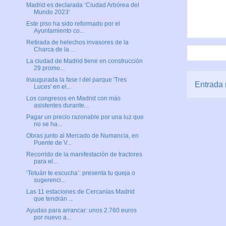
Madrid es declarada ‘Ciudad Arbórea del
Mundo 2023’
Este piso ha sido reformado por el
Ayuntamiento co...
Retirada de helechos invasores de la
Charca de la ...
La ciudad de Madrid tiene en construcción
29 promo...
Inaugurada la fase I del parque 'Tres
Entrada 
Luces' en el...
Los congresos en Madrid con más
asistentes durante...
Pagar un precio razonable por una luz que
no se ha...
Obras junto al Mercado de Numancia, en
Puente de V...
Recorrido de la manifestación de tractores
para el...
‘Tetuán te escucha’: presenta tu queja o
sugerenci...
Las 11 estaciones de Cercanías Madrid
que tendrán ...
Ayudas para arrancar: unos 2.760 euros
por nuevo a...