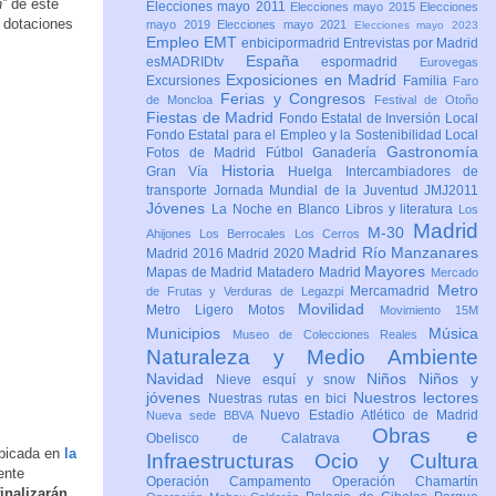
n”
de este
Elecciones mayo 2011
Elecciones mayo 2015
Elecciones
s dotaciones
mayo 2019
Elecciones mayo 2021
Elecciones mayo 2023
Empleo
EMT
enbicipormadrid
Entrevistas por Madrid
España
esMADRIDtv
espormadrid
Eurovegas
Exposiciones en Madrid
Excursiones
Familia
Faro
Ferias y Congresos
de Moncloa
Festival de Otoño
Fiestas de Madrid
Fondo Estatal de Inversión Local
Fondo Estatal para el Empleo y la Sostenibilidad Local
Gastronomía
Fotos de Madrid
Fútbol
Ganadería
Historia
Gran Vía
Huelga
Intercambiadores de
transporte
Jornada Mundial de la Juventud JMJ2011
Jóvenes
La Noche en Blanco
Libros y literatura
Los
Madrid
M-30
Ahijones
Los Berrocales
Los Cerros
Madrid Río Manzanares
Madrid 2016
Madrid 2020
Mayores
Mapas de Madrid
Matadero Madrid
Mercado
Metro
Mercamadrid
de Frutas y Verduras de Legazpi
Movilidad
Metro Ligero
Motos
Movimiento 15M
Municipios
Música
Museo de Colecciones Reales
Naturaleza y Medio Ambiente
Navidad
Niños
Niños y
Nieve esquí y snow
jóvenes
Nuestros lectores
Nuestras rutas en bici
Nuevo Estadio Atlético de Madrid
Nueva sede BBVA
Obras e
Obelisco de Calatrava
bicada en
la
Infraestructuras
Ocio y Cultura
ente
Operación Campamento
Operación Chamartín
inalizarán,