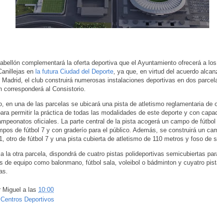
abellón complementará la oferta deportiva que el Ayuntamiento ofrecerá a lo
anillejas en
la futura Ciudad del Deporte
, ya que, en virtud del acuerdo alca
e Madrid, el club construirá numerosas instalaciones deportivas en dos parce
n corresponderá al Consistorio.
o, en una de las parcelas se ubicará una pista de atletismo reglamentaria de 
ara permitir la práctica de todas las modalidades de este deporte y con capa
mpeonatos oficiales. La parte central de la pista acogerá un campo de fútbol 
pos de fútbol 7 y con graderío para el público. Además, se construirá un ca
11, otro de fútbol 7 y una pista cubierta de atletismo de 110 metros y foso de s
a la otra parcela, dispondrá de cuatro pistas polideportivas semicubiertas par
s de equipo como balonmano, fútbol sala, voleibol o bádminton y cuyatro pis
as.
r
Miguel
a las
10:00
:
Centros Deportivos