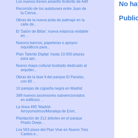
Los nuevos trenes amarillo fosforito de Adif
No ha
Recorrido de los autobuses entre Juan de
la Cierva...
Publi
Obras de la nueva pista de patinaje en la
calle de...
El 'Salón de Billar', nueva estancia visitable
en ...
Nuevos bancos, papeleras o apoyos
isquiáticos para...
Plan Talento Digital: hasta 10.000 plazas
para apr...
Nuevo mapa cultural ilustrado dedicado al
arquitec...
Obras de la fase II del parque El Paraíso,
con 80 ...
10 parejas de cigüeña negra en Madrid
389 nuevos ascensores subvencionados
en edificios ...
La línea 495 'Madrid-
Arroyomolinos/Moraleja de Enm...
Plantación de 312 árboles en el parque
Prado Oveje...
Los 563 pisos del Plan Vive en Nuevo Tres
Cantos e...