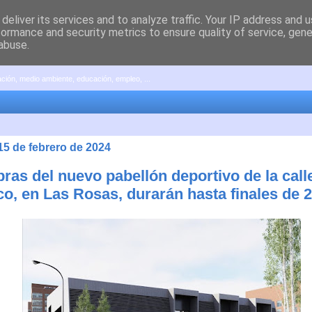
deliver its services and to analyze traffic. Your IP address and 
formance and security metrics to ensure quality of service, gen
abuse.
pación, medio ambiente, educación, empleo, ...
15 de febrero de 2024
ras del nuevo pabellón deportivo de la call
o, en Las Rosas, durarán hasta finales de 