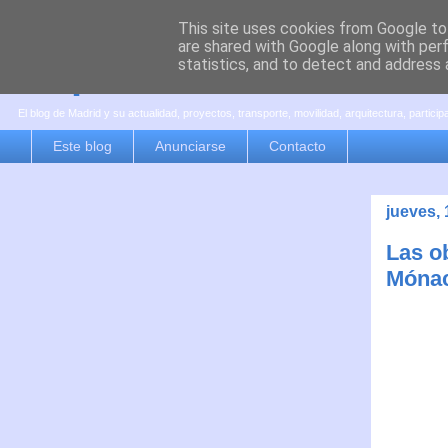
This site uses cookies from Google to 
are shared with Google along with per
es por madrid
statistics, and to detect and address 
El blog de Madrid y su actualidad, proyectos, transporte, movilidad, arquitectura, partici
Este blog
Anunciarse
Contacto
jueves, 
Las ob
Mónac