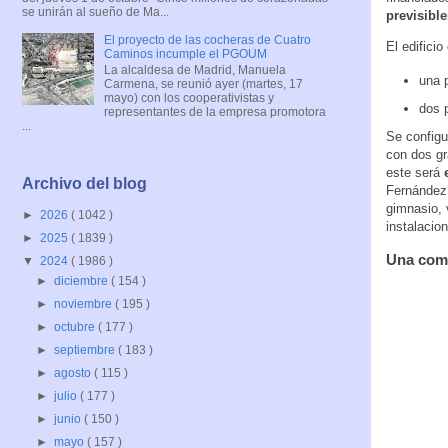
se unirán al sueño de Ma...
previsibl
El proyecto de las cocheras de Cuatro
El edifici
Caminos incumple el PGOUM
La alcaldesa de Madrid, Manuela
una p
Carmena, se reunió ayer (martes, 17
mayo) con los cooperativistas y
dos p
representantes de la empresa promotora
...
Se configu
con dos g
este será
e
Archivo del blog
Fernández 
gimnasio, 
►
2026
( 1042 )
instalacio
►
2025
( 1839 )
Una comp
▼
2024
( 1986 )
►
diciembre
( 154 )
►
noviembre
( 195 )
►
octubre
( 177 )
►
septiembre
( 183 )
►
agosto
( 115 )
►
julio
( 177 )
►
junio
( 150 )
►
mayo
( 157 )