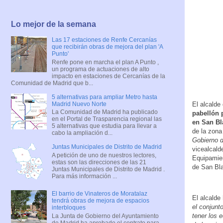
Lo mejor de la semana
Las 17 estaciones de Renfe Cercanías
que recibirán obras de mejora del plan 'A
Punto'
Renfe pone en marcha el plan A Punto ,
un programa de actuaciones de alto
impacto en estaciones de Cercanías de la
Comunidad de Madrid que b...
5 alternativas para ampliar Metro hasta
Madrid Nuevo Norte
El alcalde
La Comunidad de Madrid ha publicado
pabellón 
en el Portal de Trasparencia regional las
en San Bl
5 alternativas que estudia para llevar a
de la zona
cabo la ampliación d...
Gobierno d
Juntas Municipales de Distrito de Madrid
vicealcald
A petición de uno de nuestros lectores,
Equipamien
estas son las direcciones de las 21
de San Bla
Juntas Municipales de Distrito de Madrid .
Para más información ...
El barrio de Vinateros de Moratalaz
El alcalde
tendrá obras de mejora de espacios
el conjunt
interbloques
tener los 
La Junta de Gobierno del Ayuntamiento
de Madrid ha aprobado el contrato para