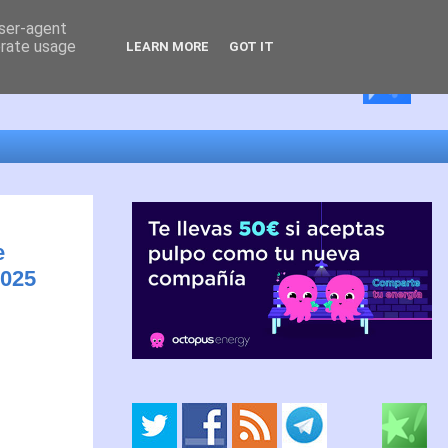
user-agent
erate usage
LEARN MORE
GOT IT
e
2025