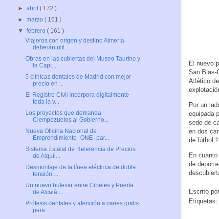
►
abril
( 172 )
►
marzo
( 161 )
▼
febrero
( 161 )
Viajeros con origen y destino Almería
deberán util...
Obras en las cubiertas del Museo Taurino y
El nuevo p
la Capi...
San Blas-C
5 clínicas dentales de Madrid con mejor
Atlético d
precio en ...
explotació
El Registro Civil incorpora digitalmente
toda la v...
Por un lad
Los proyectos que demanda
equipada p
Ciempozuelos al Gobierno...
sede de ca
en dos cam
Nueva Oficina Nacional de
Emprendimiento -ONE- par...
de fútbol 
Sistema Estatal de Referencia de Precios
En cuanto 
de Alquil...
de deporte
Desmontaje de la línea eléctrica de doble
descubiert
tensión ...
Un nuevo bulevar entre Cibeles y Puerta
Escrito po
de Alcalá....
Etiquetas
Prótesis dentales y atención a caries gratis
para ...