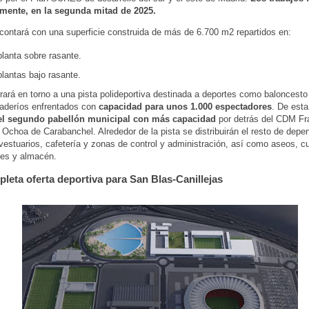
emente, en la segunda mitad de 2025.
o contará con una superficie construida de más de 6.700 m2 repartidos en:
lanta sobre rasante.
lantas bajo rasante.
rará en torno a una pista polideportiva destinada a deportes como baloncesto 
raderíos enfrentados con
capacidad para unos 1.000 espectadores
. De est
l segundo pabellón municipal con más capacidad
por detrás del CDM Fr
Ochoa de Carabanchel. Alrededor de la pista se distribuirán el resto de depe
vestuarios, cafetería y zonas de control y administración, así como aseos, c
nes y almacén.
leta oferta deportiva para San Blas-Canillejas