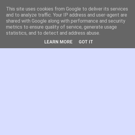
This site uses cookies from Google to deliver its services
es por madrid
and to analyze traffic. Your IP address and user-agent are
shared with Google along with performance and security
metrics to ensure quality of service, generate usage
El blog de Madrid y su actualidad, proyectos, transporte,
statistics, and to detect and address abuse.
movilidad, arquitectura, participación, medio ambiente,
educación, empleo, ...
LEARN MORE
GOT IT