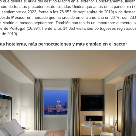
lo que denota el auge del destino Madrid en el exterior. Concretamente, llegan
ero de turistas procedentes de Estados Unidos que antes de la pandemia (7
n septiembre de 2022, frente a los 78.953 de septiembre de 2019) y de destac
 desde
México
, un mercado que ha crecido en el último año un 33 %, con 28.9
n Madrid el pasado septiembre. También han tenido un importante aumento los
es de
Portugal
(16.994, frente a los 14,863 visitantes portugueses registrado
 de 2019).
as hoteleras, más pernoctaciones y más empleo en el sector