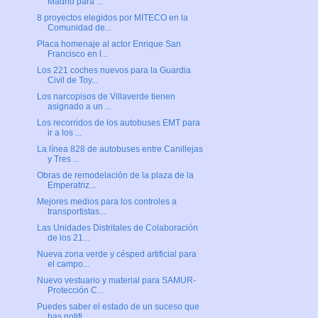
Madrid para ...
8 proyectos elegidos por MITECO en la
Comunidad de...
Placa homenaje al actor Enrique San
Francisco en l...
Los 221 coches nuevos para la Guardia
Civil de Toy...
Los narcopisos de Villaverde tienen
asignado a un ...
Los recorridos de los autobuses EMT para
ir a los ...
La línea 828 de autobuses entre Canillejas
y Tres ...
Obras de remodelación de la plaza de la
Emperatriz...
Mejores medios para los controles a
transportistas...
Las Unidades Distritales de Colaboración
de los 21...
Nueva zona verde y césped artificial para
el campo...
Nuevo vestuario y material para SAMUR-
Protección C...
Puedes saber el estado de un suceso que
has notifi...