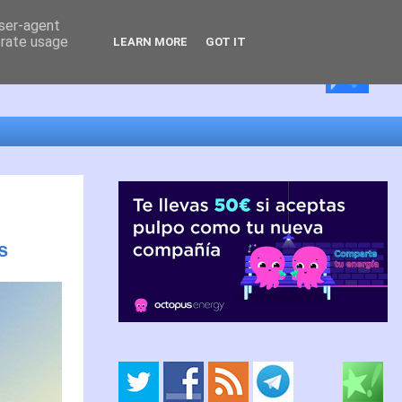
user-agent
erate usage
LEARN MORE
GOT IT
s