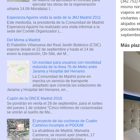
(342.751) 
ejecutar las obras de la regeneración
mismo núm
urbana 14.06-Moratalaz I...
viajeros e
Esperanza Aguirre visita la sede de la JMJ Madrid 2011
visitantes
Este mediodía, la presidenta de la Comunidad de Madrid
alojados e
Esperanza Aguirre ha realizado una visita informal a la
procedent
sede del Comité Organizador L...
septiembre
Del Moma a Madrid
Más plaz
El Pabellón Villanueva del Real Jardín Botánico (CSIC)
expone desde el 22 de septiembre y hasta el 14 de
enero la exposición, On-Site, del M...
Un eurotaxi para usuarios con movilidad
reducida de la línea 7b de Metro entre
Jarama y Hospital del Henares
La Comunidad de Madrid pone en
marcha un servicio de transporte
adaptado que conecta las estaciones de
Jarama y Hospital del Henares, en...
Cupón de la ONCE Madrid 2016
Se pondrán en venta el 28 de septiembre, para el sorteo
del jueves 1 de octubre "Cinco millones de corazonadas
se unirán al sueño de Ma...
El proyecto de las cocheras de Cuatro
Caminos incumple el PGOUM
La alcaldesa de Madrid, Manuela
Carmena, se reunió ayer (martes, 17
mayo) con los cooperativistas y