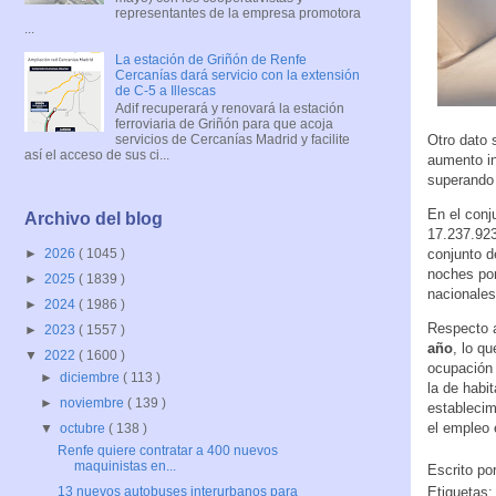
representantes de la empresa promotora
...
La estación de Griñón de Renfe
Cercanías dará servicio con la extensión
de C-5 a Illescas
Adif recuperará y renovará la estación
ferroviaria de Griñón para que acoja
Otro dato 
servicios de Cercanías Madrid y facilite
así el acceso de sus ci...
aumento in
superando 
En el conj
Archivo del blog
17.237.923
conjunto d
►
2026
( 1045 )
noches por
►
2025
( 1839 )
nacionales
►
2024
( 1986 )
Respecto a
►
2023
( 1557 )
año
, lo q
▼
2022
( 1600 )
ocupación 
►
diciembre
( 113 )
la de habi
►
noviembre
( 139 )
establecim
el empleo 
▼
octubre
( 138 )
Renfe quiere contratar a 400 nuevos
maquinistas en...
Escrito po
Etiquetas
13 nuevos autobuses interurbanos para