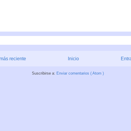
más reciente
Inicio
Entr
Suscribirse a:
Enviar comentarios ( Atom )