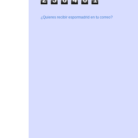
¿Quieres recibir espormadrid en tu correo?