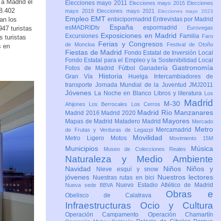
 a Madrid el
Elecciones mayo 2011
Elecciones mayo 2015
Elecciones
8.402
mayo 2019
Elecciones mayo 2021
Elecciones mayo 2023
Empleo
EMT
an los
enbicipormadrid
Entrevistas por Madrid
España
esMADRIDtv
espormadrid
47 turistas
Eurovegas
Exposiciones en Madrid
Excursiones
Familia
Faro
 turistas
Ferias y Congresos
de Moncloa
Festival de Otoño
s en
Fiestas de Madrid
Fondo Estatal de Inversión Local
Fondo Estatal para el Empleo y la Sostenibilidad Local
Gastronomía
Fotos de Madrid
Fútbol
Ganadería
Historia
Gran Vía
Huelga
Intercambiadores de
transporte
Jornada Mundial de la Juventud JMJ2011
Jóvenes
La Noche en Blanco
Libros y literatura
Los
Madrid
M-30
Ahijones
Los Berrocales
Los Cerros
Madrid Río Manzanares
Madrid 2016
Madrid 2020
Mayores
Mapas de Madrid
Matadero Madrid
Mercado
Metro
Mercamadrid
de Frutas y Verduras de Legazpi
Movilidad
Metro Ligero
Motos
Movimiento 15M
Municipios
Música
Museo de Colecciones Reales
Naturaleza y Medio Ambiente
Navidad
Niños
Niños y
Nieve esquí y snow
jóvenes
Nuestros lectores
Nuestras rutas en bici
Nuevo Estadio Atlético de Madrid
Nueva sede BBVA
Obras e
Obelisco de Calatrava
Infraestructuras
Ocio y Cultura
Operación Campamento
Operación Chamartín