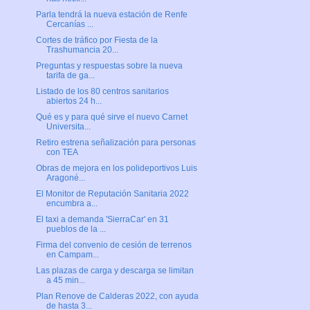
Parla tendrá la nueva estación de Renfe
Cercanías ...
Cortes de tráfico por Fiesta de la
Trashumancia 20...
Preguntas y respuestas sobre la nueva
tarifa de ga...
Listado de los 80 centros sanitarios
abiertos 24 h...
Qué es y para qué sirve el nuevo Carnet
Universita...
Retiro estrena señalización para personas
con TEA
Obras de mejora en los polideportivos Luis
Aragoné...
El Monitor de Reputación Sanitaria 2022
encumbra a...
El taxi a demanda 'SierraCar' en 31
pueblos de la ...
Firma del convenio de cesión de terrenos
en Campam...
Las plazas de carga y descarga se limitan
a 45 min...
Plan Renove de Calderas 2022, con ayuda
de hasta 3...