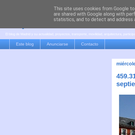
This site uses cookies from Google to 
are shared with Google along with per
es por madrid
statistics, and to detect and address 
El blog de Madrid y su actualidad, proyectos, transporte, movilidad, arquitectura, partici
Este blog
Anunciarse
Contacto
miércol
459.31
septi