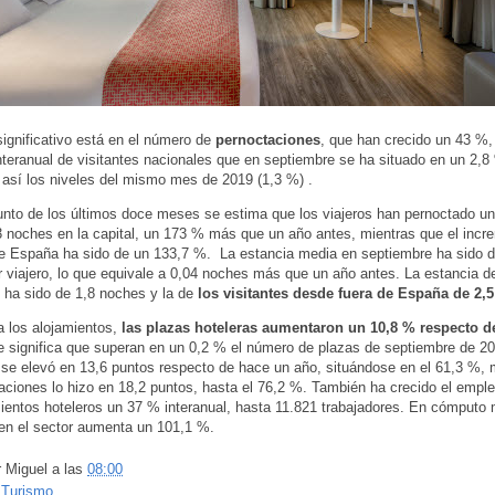
significativo está en el número de
pernoctaciones
, que han crecido un 43 %,
teranual de visitantes nacionales que en septiembre se ha situado en un 2,8
así los niveles del mismo mes de 2019 (1,3 %) .
unto de los últimos doce meses se estima que los viajeros han pernoctado un 
 noches en la capital, un 173 % más que un año antes, mientras que el incr
e España ha sido de un 133,7 %. La estancia media en septiembre ha sido d
 viajero, lo que equivale a 0,04 noches más que un año antes. La estancia de
 ha sido de 1,8 noches y la de
los visitantes desde fuera de España de 2,
 los alojamientos,
las plazas hoteleras aumentaron un 10,8 % respecto d
ue significa que superan en un 0,2 % el número de plazas de septiembre de 2
se elevó en 13,6 puntos respecto de hace un año, situándose en el 61,3 %, 
taciones lo hizo en 18,2 puntos, hasta el 76,2 %. También ha crecido el emple
ientos hoteleros un 37 % interanual, hasta 11.821 trabajadores. En cómputo 
en el sector aumenta un 101,1 %.
r
Miguel
a las
08:00
:
Turismo