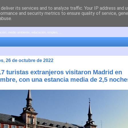
deliver its services and to analyze traffic. Your IP address and 
formance and security metrics to ensure quality of service, gen
abuse.
pación, medio ambiente, educación, empleo, ...
es, 26 de octubre de 2022
7 turistas extranjeros visitaron Madrid en
embre, con una estancia media de 2,5 noche