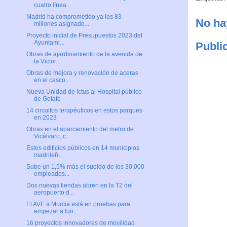
cuatro línea...
Madrid ha comprometido ya los 83
No ha
millones asignado...
Proyecto inicial de Presupuestos 2023 del
Ayuntami...
Publi
Obras de ajardinamiento de la avenida de
la Victor...
Obras de mejora y renovación de aceras
en el casco...
Nueva Unidad de Ictus al Hospital público
de Getafe
14 circuitos terapéuticos en estos parques
en 2023
Obras en el aparcamiento del metro de
Vicálvaro, c...
Estos edificios públicos en 14 municipios
madrileñ...
Sube un 1,5% más el sueldo de los 30.000
empleados...
Dos nuevas tiendas abren en la T2 del
aeropuerto d...
El AVE a Murcia está en pruebas para
empezar a fun...
16 proyectos innovadores de movilidad