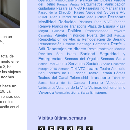
Palacio de Cibeles
Parque
Operación Mahou-Calderón
del Retiro
Parquímetros
Participación
Parque Ventas
ciudadana
Pasarelas M-30
Pasarelas río Manzanares
Paseo Verde del Suroeste A-5
Paseo de la Dirección
Personas
PDMC Plan Director de Movilidad Ciclista
Movilidad Reducida
Piscinas
Plan VIVE
Planes
Renove
Planos de Transporte
Plaza de España
Plaza
Política
Mayor
Promocionado
Podcast
Proyecto
Puentes históricos
Puerta del Sol
Canalejas
Rebajas
 con un
Remodelación de Atocha
Remodelación de Serrano
 %,
Renfe -
Remodelación Estadio Santiago Bernabéu
Adif
Reportajes en directo
Restaurantes en Madrid
Sanidad
Seguridad y
Revistas
San Isidro
total de
Emergencias
Semana del Orgullo
Semana Santa
emento en el
Servicios Sociales
Senda Real GR-124
Solar Decathlon
e 2,10
Teatro
Taxi-VTC
Teatro Auditorio
Europe 2010
Sorteos
 los viajeros
San Lorenzo de El Escorial
Teatro Fernán Gómez
5 noches.
Transporte
Teatros del Canal
Telemadrid
Túnel de
Turismo
Valdebebas
Santa María de la Cabeza
e hace un
Veranos de la Villa
Víctimas del terrorismo
Valdecarros
019. La
Vivienda
Zona Bajas Emisiones
Voluntarios
mientras que
o en los
medio anual
Visitas última semana
2
5
6
4
6
1