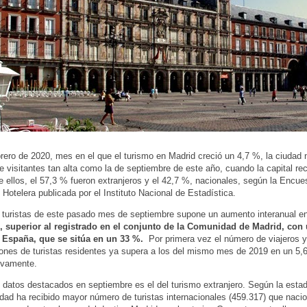
ero de 2020, mes en el que el turismo en Madrid creció un 4,7 %, la ciudad n
de visitantes tan alta como la de septiembre de este año, cuando la capital re
De ellos, el 57,3 % fueron extranjeros y el 42,7 %, nacionales, según la Encue
Hotelera publicada por el Instituto Nacional de Estadística.
e turistas de este pasado mes de septiembre supone un aumento interanual en 
 superior al registrado en el conjunto de la Comunidad de Madrid, con 
e España, que se sitúa en un 33 %.
Por primera vez el número de viajeros y
ones de turistas residentes ya supera a los del mismo mes de 2019 en un 5,
ivamente.
 datos destacados en septiembre es el del turismo extranjero. Según la estad
udad ha recibido mayor número de turistas internacionales (459.317) que naci