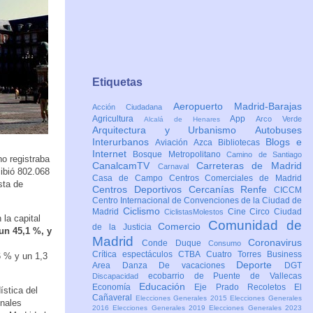
Etiquetas
Aeropuerto Madrid-Barajas
Acción Ciudadana
Agricultura
App
Arco Verde
Alcalá de Henares
Arquitectura y Urbanismo
Autobuses
Interurbanos
Blogs e
Aviación
Azca
Bibliotecas
Internet
Bosque Metropolitano
Camino de Santiago
o registraba
CanalcamTV
Carreteras de Madrid
Carnaval
cibió 802.068
Casa de Campo
Centros Comerciales de Madrid
sta de
Centros Deportivos
Cercanías Renfe
CICCM
Centro Internacional de Convenciones de la Ciudad de
Ciclismo
Madrid
Cine
Circo
Ciudad
CiclistasMolestos
la capital
Comunidad de
Comercio
de la Justicia
un 45,1 %, y
Madrid
Coronavirus
Conde Duque
Consumo
Crítica espectáculos
CTBA Cuatro Torres Business
6 % y un 1,3
Deporte
Area
Danza
De vacaciones
DGT
ecobarrio de Puente de Vallecas
Discapacidad
Educación
Economía
Eje Prado Recoletos
El
ística del
Cañaveral
Elecciones Generales 2015
Elecciones Generales
onales
2016
Elecciones Generales 2019
Elecciones Generales 2023