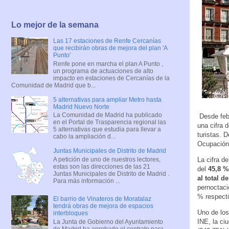
Lo mejor de la semana
Las 17 estaciones de Renfe Cercanías
que recibirán obras de mejora del plan 'A
Punto'
Renfe pone en marcha el plan A Punto ,
un programa de actuaciones de alto
impacto en estaciones de Cercanías de la
Comunidad de Madrid que b...
5 alternativas para ampliar Metro hasta
Madrid Nuevo Norte
La Comunidad de Madrid ha publicado
Desde febr
en el Portal de Trasparencia regional las
una cifra 
5 alternativas que estudia para llevar a
turistas. 
cabo la ampliación d...
Ocupación 
Juntas Municipales de Distrito de Madrid
A petición de uno de nuestros lectores,
La cifra d
estas son las direcciones de las 21
del
45,8 %,
Juntas Municipales de Distrito de Madrid .
al total d
Para más información ...
pernoctaci
% respect
El barrio de Vinateros de Moratalaz
tendrá obras de mejora de espacios
Uno de los
interbloques
INE, la ci
La Junta de Gobierno del Ayuntamiento
de Madrid ha aprobado el contrato para