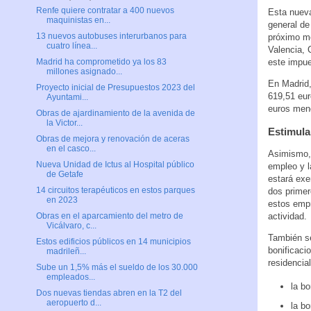
Renfe quiere contratar a 400 nuevos
Esta nueva
maquinistas en...
general de
13 nuevos autobuses interurbanos para
próximo me
cuatro línea...
Valencia, 
este impue
Madrid ha comprometido ya los 83
millones asignado...
En Madrid,
Proyecto inicial de Presupuestos 2023 del
619,51 eur
Ayuntami...
euros meno
Obras de ajardinamiento de la avenida de
la Victor...
Estimula
Obras de mejora y renovación de aceras
en el casco...
Asimismo, 
Nueva Unidad de Ictus al Hospital público
empleo y l
de Getafe
estará exe
14 circuitos terapéuticos en estos parques
dos primer
en 2023
estos empr
actividad.
Obras en el aparcamiento del metro de
Vicálvaro, c...
También s
Estos edificios públicos en 14 municipios
bonificaci
madrileñ...
residencia
Sube un 1,5% más el sueldo de los 30.000
empleados...
la bo
Dos nuevas tiendas abren en la T2 del
aeropuerto d...
la bo