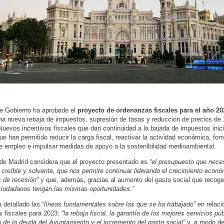
e Gobierno ha aprobado el
proyecto de ordenanzas fiscales para el año 20
na nueva rebaja de impuestos, supresión de tasas y reducción de precios de 
Nuevos incentivos fiscales que dan continuidad a la bajada de impuestos inic
e han permitido reducir la carga fiscal, reactivar la actividad económica, fom
e empleo e impulsar medidas de apoyo a la sostenibilidad medioambiental.
 de Madrid considera que el proyecto presentado es
“el presupuesto que neces
 creíble y solvente, que nos permite continuar liderando el crecimiento econó
 de recesión”
y que, además, gracias al aumento del gasto social que recog
ciudadanos tengan las mismas oportunidades.”
 detallado las
“líneas fundamentales sobre las que se ha trabajado”
en relaci
 fiscales para 2023:
“la rebaja fiscal, la garantía de los mejores servicios púb
 de la deuda del Ayuntamiento y el incremento del gasto social”
y, a modo de