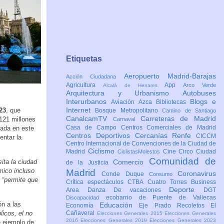
Etiquetas
Aeropuerto Madrid-Barajas
Acción Ciudadana
Agricultura
App
Arco Verde
Alcalá de Henares
Arquitectura y Urbanismo
Autobuses
Interurbanos
Blogs e
Aviación
Azca
Bibliotecas
Internet
23
, que
Bosque Metropolitano
Camino de Santiago
CanalcamTV
Carreteras de Madrid
121 millones
Carnaval
Casa de Campo
Centros Comerciales de Madrid
iada en este
Centros Deportivos
Cercanías Renfe
CICCM
entar la
Centro Internacional de Convenciones de la Ciudad de
Ciclismo
Madrid
Cine
Circo
Ciudad
CiclistasMolestos
Comunidad de
ita la ciudad
Comercio
de la Justicia
mico incluso
Madrid
Coronavirus
Conde Duque
Consumo
e
“permite que
Crítica espectáculos
CTBA Cuatro Torres Business
Deporte
Area
Danza
De vacaciones
DGT
ecobarrio de Puente de Vallecas
Discapacidad
ón a las
Educación
Economía
Eje Prado Recoletos
El
licos, el no
Cañaveral
Elecciones Generales 2015
Elecciones Generales
2016
Elecciones Generales 2019
Elecciones Generales 2023
 ejemplo de