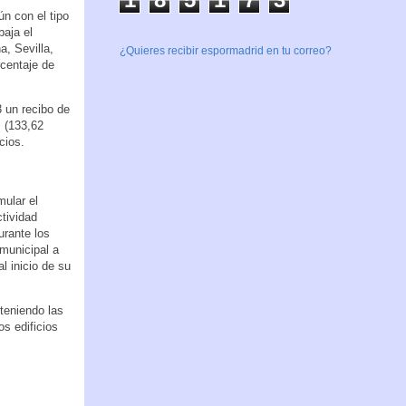
n con el tipo
aja el
, Sevilla,
¿Quieres recibir espormadrid en tu correo?
rcentaje de
 un recibo de
s (133,62
cios.
ular el
ctividad
rante los
 municipal a
l inicio de su
teniendo las
os edificios