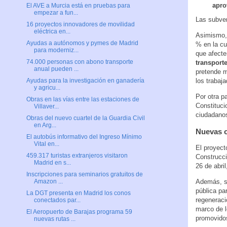
apro
El AVE a Murcia está en pruebas para
empezar a fun...
Las subve
16 proyectos innovadores de movilidad
eléctrica en...
Asimismo, 
Ayudas a autónomos y pymes de Madrid
% en la cu
para moderniz...
que afecte
74.000 personas con abono transporte
transporte
anual pueden ...
pretende m
los trabaj
Ayudas para la investigación en ganadería
y agricu...
Por otra p
Obras en las vías entre las estaciones de
Constituci
Villaver...
ciudadanos
Obras del nuevo cuartel de la Guardia Civil
en Arg...
Nuevas o
El autobús informativo del Ingreso Mínimo
Vital en...
El proyect
459.317 turistas extranjeros visitaron
Construcci
Madrid en s...
26 de abri
Inscripciones para seminarios gratuitos de
Además, se
Amazon ...
pública pa
La DGT presenta en Madrid los conos
regeneraci
conectados par...
marco de l
El Aeropuerto de Barajas programa 59
promovidos
nuevas rutas ...