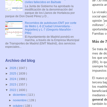
de 730 mil
civiles fallecidos en Barbate
apuesta am
La Junta de Gobierno ha aprobado la
modificación de la denominación del
La vicealc
parque de los Llanos de Hortaleza por
parque de Don David Pérez y D...
social eje
opinión
“p
Recorridos de autobuses EMT por corte
millones”
,
de Metro L-6 (Ciudad Universitaria -
oportunida
Argüelles) y L-7 (Gregorio Marañón -
Pitis)
Familias o 
El Ayuntamiento de Madrid pondrá en
marcha, a través de la Empresa Municipal
Más de 7
de Transportes de Madrid (EMT Madrid), dos servicios
especiales...
Se trata d
mes de dic
los que un
Archivo del blog
(IBI), lo 
siempre ha
►
2026
( 1047 )
impuestos 
►
2025
( 1839 )
El nuevo 
►
2024
( 1986 )
tercera ba
►
2023
( 1557 )
los madril
▼
2022
( 1600 )
beneficiar
►
diciembre
( 113 )
medianos 
general de
►
noviembre
( 139 )
también lo
▼
octubre
( 138 )