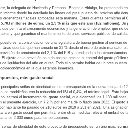
arte, la delegada de Hacienda y Personal, Engracia Hidalgo, ha presentado en
n informe donde ha detallado las líneas del presupuesto del próximo año don
as ordenanzas fiscales aprobadas esta mañana. Estas cuentas permitirán al C
5.703 millones de euros, un 2,9 % más que este año (162 millones).
Un 
o, que permita el crecimiento económico y la generación de empleo, que no dej
ables y que garantice el mantenimiento de unos servicios públicos de calida
puesto es la consolidación de una legislatura de buena gestión al servicio de
. Unas cuentas que han crecido un 31 % desde el inicio de este mandato, el
previsión de crecimiento del 2,1 % del PIB y atendiendo a las circunstancias
 El ajuste en la previsión ha sido posible gracias al control del gasto público 
s de liquidación del año en curso. Todo ello permite hablar de un presupuesto 
socioeconómica en la que estamos inmersos.
puestos, más gasto social
 principales señas de identidad de este presupuesto es la nueva rebaja de 12
a los madrileños con la reducción del IBI al 0,4%, el mínimo legal. Esta baja
no lastrará el incremento del
gasto social
, que alcanzará los 1.130 millones,
 el presente ejercicio, un 7,2 % por encima de lo fijado para 2022. El gasto s
por habitante ha pasado de 210 euros en 2019 a 251 en 2021. Una asignació
aria en gasto social que permitirá, entre otras medidas, elevar el umbral de la
asta los 2.000 euros para los perceptores.
s señas de identidad de este proyecto de presupuesto es, un año más,
su ma