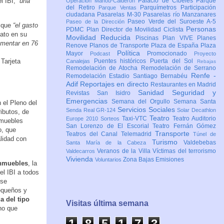
l IBI,
“una
Palacio de Cibeles
Parque
Operación Mahou-Calderón
del Retiro
Parquímetros
Participación
Parque Ventas
ciudadana
Pasarelas M-30
Pasarelas río Manzanares
Paseo Verde del Suroeste A-5
Paseo de la Dirección
o que
“el gasto
Personas
PDMC Plan Director de Movilidad Ciclista
ato en su
Movilidad Reducida
Piscinas
Plan VIVE
Planes
umentar en 76
Renove
Planos de Transporte
Plaza de España
Plaza
Política
Mayor
Promocionado
Podcast
Proyecto
Tarjeta
Puentes históricos
Puerta del Sol
Canalejas
Rebajas
Remodelación de Atocha
Remodelación de Serrano
Renfe -
Remodelación Estadio Santiago Bernabéu
Adif
Reportajes en directo
Restaurantes en Madrid
Sanidad
Seguridad y
Revistas
San Isidro
Emergencias
Semana del Orgullo
Semana Santa
 el Pleno del
Servicios Sociales
Senda Real GR-124
Solar Decathlon
ibutos, de
Teatro
Taxi-VTC
Teatro Auditorio
Europe 2010
Sorteos
nmuebles
San Lorenzo de El Escorial
Teatro Fernán Gómez
o, que
Transporte
Teatros del Canal
Telemadrid
Túnel de
lidad con
Turismo
Valdebebas
Santa María de la Cabeza
Veranos de la Villa
Víctimas del terrorismo
Valdecarros
Vivienda
Zona Bajas Emisiones
Voluntarios
Inmuebles
, la
el IBI a todos
 se
pequeños y
a del tipo
Visitas última semana
no que
1
8
5
1
7
3