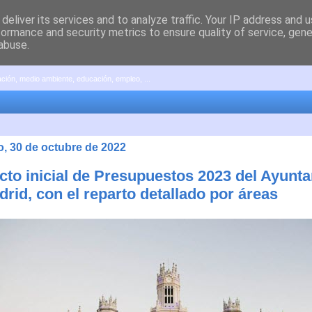
deliver its services and to analyze traffic. Your IP address and 
formance and security metrics to ensure quality of service, gen
abuse.
pación, medio ambiente, educación, empleo, ...
, 30 de octubre de 2022
cto inicial de Presupuestos 2023 del Ayunt
rid, con el reparto detallado por áreas