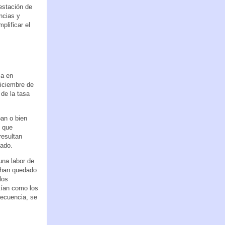
estación de
ncias y
plificar el
ca en
diciembre de
 de la tasa
ban o bien
o que
resultan
dado.
una labor de
e han quedado
los
tían como los
secuencia, se