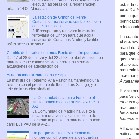
ejecutar las obras de la regeneración
estas líne
urbana 14.06-Moratalaz I...
en el 0,4 
con lo que
La estación de Griñón de Renfe
bonificaci
Cercanías dará servicio con la extensión
de C-5 a Illescas
relacionad
Adif recuperará y renovará la estación
ferroviaria de Griñón para que acoja
En cuanto
servicios de Cercanías Madrid y facilite
el que hoy
así el acceso de sus ci...
mandato. U
Cambio de horarios en trenes Renfe de León por obras
para que 
Del 17 al 28 de marzo y del 22 al 28 de abril Adif tiene en
gasto soci
marcha desde comienzos de febrero una serie de
al año pas
actuaciones de adecuación de l...
mantenimie
Acuerdo laboral entre Iberia y Sepla
incremento
La ministra de Fomento, Ana Pastor, ha mantenido una
Ayuntamie
reunión con el presidente de Iberia, Luis Gallego, y el
jefe de la sección sindical ...
Por su par
para los h
La Comunidad reclama a Fomento el
en consegu
funcionamiento del carril Bus VAO de la
A-2
macroeco
La Comunidad de Madrid ha vuelto a
les cueste
reclamar una vez más al ministerio de
facturas o
Fomento la puesta en marcha del nuevo
carril Bus VAO de la A-2...
Villacís h
Un parque de Hortaleza cambia de
millones d
nombre como homenaje a los guardias