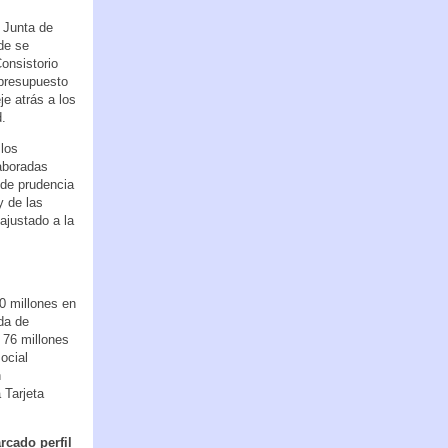
 Junta de
de se
onsistorio
presupuesto
e atrás a los
d.
 los
aboradas
 de prudencia
y de las
ajustado a la
0 millones en
da de
 76 millones
ocial
n
 Tarjeta
rcado perfil