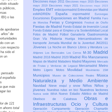
Elecciones mayo 2011
Elecciones mayo 2015
Elecciones
mitido situado
mayo 2019
Elecciones mayo 2021
Elecciones mayo 2023
s públicos,
Empleo
EMT
enbicipormadrid
Entrevistas por Madrid
ersas
España
esMADRIDtv
espormadrid
Eurovegas
IBI) o las
Exposiciones en Madrid
Excursiones
Familia
Faro
Ferias y Congresos
de Moncloa
Festival de Otoño
Fiestas de Madrid
Fondo Estatal de Inversión Local
 de aprobarse
Fondo Estatal para el Empleo y la Sostenibilidad Local
o años”
de
Gastronomía
Fotos de Madrid
Fútbol
Ganadería
portunidades
Historia
Gran Vía
Huelga
Intercambiadores de
ado con un
transporte
Jornada Mundial de la Juventud JMJ2011
Jóvenes
 con respecto
La Noche en Blanco
Libros y literatura
Los
Madrid
ha sido el
M-30
Ahijones
Los Berrocales
Los Cerros
con un
Madrid Río Manzanares
Madrid 2016
Madrid 2020
Mayores
Mapas de Madrid
Matadero Madrid
Mercado
Metro
Mercamadrid
de Frutas y Verduras de Legazpi
Movilidad
Metro Ligero
Motos
Movimiento 15M
á pensado
Municipios
Música
Museo de Colecciones Reales
d española
Naturaleza y Medio Ambiente
os
Navidad
Niños
Niños y
Nieve esquí y snow
ura que más
jóvenes
Nuestros lectores
Nuestras rutas en bici
agar las
Nuevo Estadio Atlético de Madrid
Nueva sede BBVA
Obras e
Obelisco de Calatrava
lor de 121
Infraestructuras
Ocio y Cultura
 ahorro total
Operación Campamento
Operación Chamartín