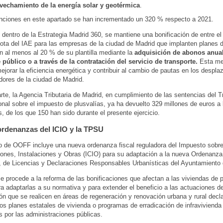
vechamiento de la energía solar y geotérmica
.
nciones en este apartado se han incrementado un 320 % respecto a 2021.
dentro de la Estrategia Madrid 360, se mantiene una bonificación de entre el
ota del IAE para las empresas de la ciudad de Madrid que implanten planes d
n al menos al 20 % de su plantilla mediante la
adquisición de abonos anua
 público o a través de la contratación del servicio de transporte.
Esta me
ejorar la eficiencia energética y contribuir al cambio de pautas en los despl
adores de la ciudad de Madrid.
arte, la Agencia Tributaria de Madrid, en cumplimiento de las sentencias del T
onal sobre el impuesto de plusvalías, ya ha devuelto 329 millones de euros a 
, de los que 150 han sido durante el presente ejercicio.
rdenanzas del ICIO y la TPSU
o de OOFF incluye una nueva ordenanza fiscal reguladora del Impuesto sobr
ones, Instalaciones y Obras (ICIO) para su adaptación a la nueva Ordenanza
l, de Licencias y Declaraciones Responsables Urbanísticas del Ayuntamiento 
 procede a la reforma de las bonificaciones que afectan a las viviendas de 
ra adaptarlas a su normativa y para extender el beneficio a las actuaciones d
ón que se realicen en áreas de regeneración y renovación urbana y rural decl
os planes estatales de vivienda o programas de erradicación de infraviviend
 por las administraciones públicas.