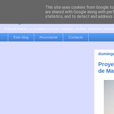
This site uses cookies from Google to 
are shared with Google along with per
es por madrid
statistics, and to detect and address 
El blog de Madrid y su actualidad, proyectos, transporte, movilidad, arquitectura, partici
Este blog
Anunciarse
Contacto
domingo
Proye
de Mad