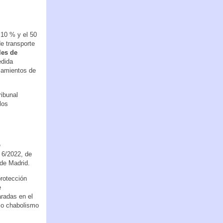
 10 % y el 50
e transporte
les de
dida
azamientos de
ribunal
los
e
 6/2022, de
de Madrid.
protección
e
aradas en el
a o chabolismo