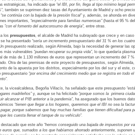
as estratégicas, ha indicado que
“el IBI, por fin, llega al tipo mínimo legal per
%”
, también se suprimen diez tasas del Ayuntamiento de Madrid y ocho precio
“se continúa con la bajada de la presión fiscal”
y, además, se ahonda en div
ones importantes,
“especialmente para familias numerosas”
(hasta el 95 % del 
as
”con el fomento del autoconsumo de energía”,
entre otras.
 a los
presupuestos
, el alcalde de Madrid ha subrayado que crece y en caso
 se ha presentado
“sería un incremento presupuestario del 31 % en los cuatr
n presupuesto realizado, según Almeida, bajo la necesidad de generar las o
los más vulnerables
“puedan recuperar su propia vida”,
lo que quedaría plasm
al de más de 1.130 millones de euros que representan un incremento del 7 %
ado. Otra de las premisas de este proyecto de presupuestos, según Almeida, 
nto de la apuesta por los distritos, especialmente por los del sur y el este, 
 presupuestario
“por encima del crecimiento medio que se registra en todo el
nto”.
te, la vicealcaldesa, Begoña Villacís, ha señalado que este presupuesto
“est
ogares madrileños”
y, aunque se ha felicitado
“porque somos la primera ciuda
ir alcanzar el PIB anterior a la pandemia”
, ha asegurado que los buenos dat
nómicos
“tienen que llegar a los hogares, queremos que el IBI no sea la fact
 pagar, porque sabemos que hay muchas familias que tienen dificultad para p
 que les cuesta llenar el tanque de su vehículo”.
a destacado que este año
“hemos conseguido una bajada de impuestos por va
e euros que, sumados a los que habíamos ahorrado anteriormente, suponen un