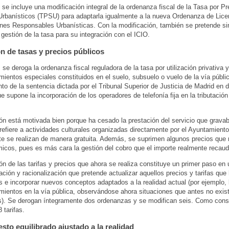
se incluye una modificación integral de la ordenanza fiscal de la Tasa por Pr
Urbanísticos (TPSU) para adaptarla igualmente a la nueva Ordenanza de Lice
nes Responsables Urbanísticas. Con la modificación, también se pretende sim
gestión de la tasa para su integración con el ICIO.
n de tasas y precios públicos
 se deroga la ordenanza fiscal reguladora de la tasa por utilización privativa y
ientos especiales constituidos en el suelo, subsuelo o vuelo de la vía públi
to de la sentencia dictada por el Tribunal Superior de Justicia de Madrid en 
e supone la incorporación de los operadores de telefonía fija en la tributación
ón está motivada bien porque ha cesado la prestación del servicio que grava
refiere a actividades culturales organizadas directamente por el Ayuntamient
e se realizan de manera gratuita. Además, se suprimen algunos precios que 
icos, pues es más cara la gestión del cobro que el importe realmente recau
ón de las tarifas y precios que ahora se realiza constituye un primer paso en 
ación y racionalización que pretende actualizar aquellos precios y tarifas qu
 e incorporar nuevos conceptos adaptados a la realidad actual (por ejemplo, 
ientos en la vía pública, observándose ahora situaciones que antes no exis
s). Se derogan íntegramente dos ordenanzas y se modifican seis. Como con
 tarifas.
sto equilibrado ajustado a la realidad