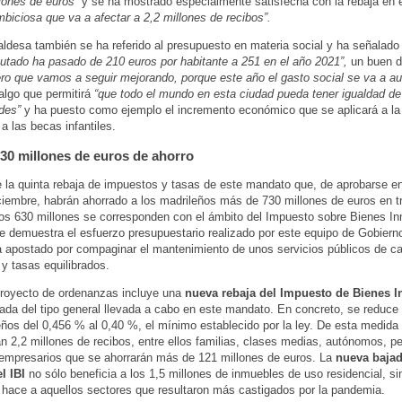
lones de euros”
y se ha mostrado especialmente satisfecha con la rebaja en e
biciosa que va a afectar a 2,2 millones de recibos”.
aldesa también se ha referido al presupuesto en materia social y ha señalad
cutado ha pasado de 210 euros por habitante a 251 en el año 2021”,
un buen d
ero que vamos a seguir mejorando, porque este año el gasto social se va a a
 algo que permitirá
“que todo el mundo en esta ciudad pueda tener igualdad de
des”
y ha puesto como ejemplo el incremento económico que se aplicará a la 
a las becas infantiles.
30 millones de euros de ahorro
e la quinta rebaja de impuestos y tasas de este mandato que, de aprobarse en
iembre, habrán ahorrado a los madrileños más de 730 millones de euros en tr
os 630 millones se corresponden con el ámbito del Impuesto sobre Bienes I
que demuestra el esfuerzo presupuestario realizado por este equipo de Gobiern
 apostado por compaginar el mantenimiento de unos servicios públicos de ca
y tasas equilibrados.
proyecto de ordenanzas incluye una
nueva rebaja del Impuesto de Bienes 
jada del tipo general llevada a cabo en este mandato. En concreto, se reduce 
eños del 0,456 % al 0,40 %, el mínimo establecido por la ley. De esta medida
án 2,2 millones de recibos, entre ellos familias, clases medias, autónomos, 
empresarios que se ahorrarán más de 121 millones de euros. La
nueva bajad
l IBI
no sólo beneficia a los 1,5 millones de inmuebles de uso residencial, si
 hace a aquellos sectores que resultaron más castigados por la pandemia.