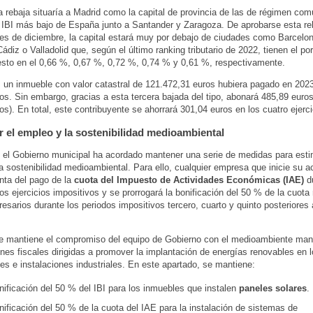
 rebaja situaría a Madrid como la capital de provincia de las de régimen comú
 IBI más bajo de España junto a Santander y Zaragoza. De aprobarse esta reb
s de diciembre, la capital estará muy por debajo de ciudades como Barcelona
Cádiz o Valladolid que, según el último ranking tributario de 2022, tienen el po
sto en el 0,66 %, 0,67 %, 0,72 %, 0,74 % y 0,61 %, respectivamente.
 un inmueble con valor catastral de 121.472,31 euros hubiera pagado en 2023
os. Sin embargo, gracias a esta tercera bajada del tipo, abonará 485,89 euro
s). En total, este contribuyente se ahorrará 301,04 euros en los cuatro ejerci
r el empleo y la sostenibilidad medioambiental
el Gobierno municipal ha acordado mantener una serie de medidas para estim
a sostenibilidad medioambiental. Para ello, cualquier empresa que inicie su a
nta del pago de la
cuota del Impuesto de Actividades Económicas (IAE)
du
os ejercicios impositivos y se prorrogará la bonificación del 50 % de la cuota
esarios durante los periodos impositivos tercero, cuarto y quinto posteriores a
e mantiene el compromiso del equipo de Gobierno con el medioambiente man
ones fiscales dirigidas a promover la implantación de energías renovables en l
les e instalaciones industriales. En este apartado, se mantiene:
nificación del 50 % del IBI para los inmuebles que instalen
paneles solares
.
nificación del 50 % de la cuota del IAE para la instalación de sistemas de