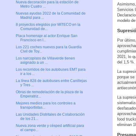
Nueva decoración para la estación de
Asimismo, 
Metro Cuatro ...
Servicios 
Nuevas ayudas 2022 de la Comunidad de
Declaracio
Madrid para ...
modelo de 
8 proyectos elegidos por MITECO en la
Comunidad de...
Supresió
Placa homenaje al actor Enrique San
Por último,
Francisco en l...
aprovecham
Los 221 coches nuevos para la Guardia
cumplimien
Civil de Toy...
2021, lo qu
Los narcopisos de Villaverde tienen
del 1,5 %.
asignado a un ...
Los recorridos de los autobuses EMT para
La supresi
ir a los ...
porque se 
La línea 828 de autobuses entre Canillejas
actualment
y Tres ...
antieconóm
Obras de remodelación de la plaza de la
Emperatriz...
La supresi
sistematiz
Mejores medios para los controles a
transportistas...
desfasados
aprovecham
Las Unidades Distritales de Colaboración
de los 21...
food truck
eliminan 18
Nueva zona verde y césped artificial para
el campo...
Presupue