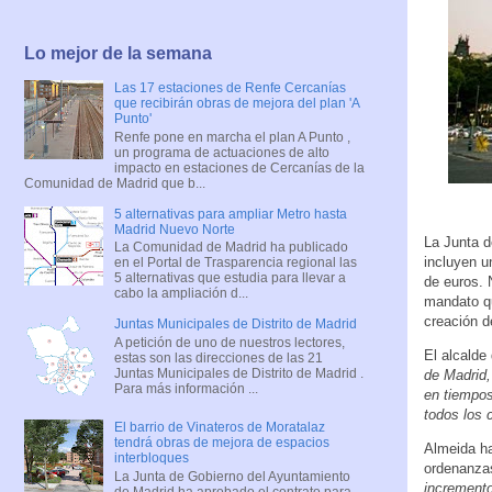
Lo mejor de la semana
Las 17 estaciones de Renfe Cercanías
que recibirán obras de mejora del plan 'A
Punto'
Renfe pone en marcha el plan A Punto ,
un programa de actuaciones de alto
impacto en estaciones de Cercanías de la
Comunidad de Madrid que b...
5 alternativas para ampliar Metro hasta
Madrid Nuevo Norte
La Junta d
La Comunidad de Madrid ha publicado
incluyen u
en el Portal de Trasparencia regional las
5 alternativas que estudia para llevar a
de euros. 
cabo la ampliación d...
mandato qu
creación d
Juntas Municipales de Distrito de Madrid
A petición de uno de nuestros lectores,
El alcalde
estas son las direcciones de las 21
Juntas Municipales de Distrito de Madrid .
de Madrid,
Para más información ...
en tiempos
todos los 
El barrio de Vinateros de Moratalaz
tendrá obras de mejora de espacios
Almeida ha
interbloques
ordenanzas
La Junta de Gobierno del Ayuntamiento
incremento
de Madrid ha aprobado el contrato para