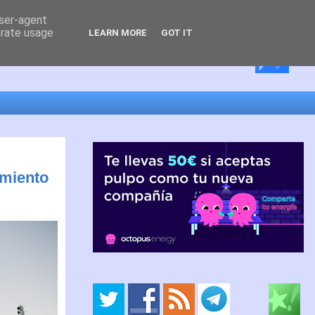
user-agent
erate usage
LEARN MORE
GOT IT
amiento