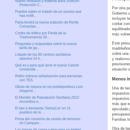
Nuevo vestuario y material para SAMUR-
Protección C...
Por otra p
Puedes saber el estado de un suceso que
Gobierno u
has notifi...
incluyen l
Parla tendrá la nueva estación de Renfe
contar con
Cercanías ...
equilibrad
Cortes de tráfico por Fiesta de la
más vulner
Trashumancia 20...
Este presu
Preguntas y respuestas sobre la nueva
tarifa de ga...
madrileños
sobre una 
Listado de los 80 centros sanitarios
y realismo.
abiertos 24 h...
previsione
Qué es y para qué sirve el nuevo Carnet
situación 
Universita...
Retiro estrena señalización para personas
Menos im
con TEA
Obras de mejora en los polideportivos Luis
Una de las
Aragoné...
impuestos 
El Monitor de Reputación Sanitaria 2022
impuestos 
encumbra a...
más que en
El taxi a demanda 'SierraCar' en 31
ejecutado 
pueblos de la ...
presupuest
Firma del convenio de cesión de terrenos
Familias h
en Campam...
Otra de la
Las plazas de carga y descarga se limitan