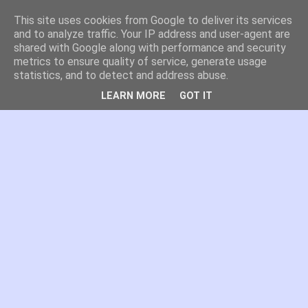
This site uses cookies from Google to deliver its services
es por madrid
and to analyze traffic. Your IP address and user-agent are
shared with Google along with performance and security
metrics to ensure quality of service, generate usage
El blog de Madrid y su actualidad, proyectos, transporte,
statistics, and to detect and address abuse.
movilidad, arquitectura, participación, medio ambiente,
educación, empleo, ...
LEARN MORE
GOT IT