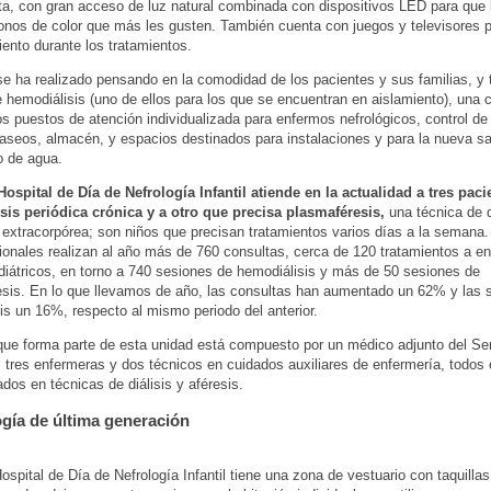
ta, con gran acceso de luz natural combinada con dispositivos LED para que 
 tonos de color que más les gusten. También cuenta con juegos y televisores 
iento durante los tratamientos.
se ha realizado pensando en la comodidad de los pacientes y sus familias, y 
 hemodiálisis (uno de ellos para los que se encuentran en aislamiento), una 
s puestos de atención individualizada para enfermos nefrológicos, control de
 aseos, almacén, y espacios destinados para instalaciones y para la nueva sa
o de agua.
ospital de Día de Nefrología Infantil atiende en la actualidad a tres paci
sis periódica crónica y a otro que precisa plasmaféresis,
una técnica de 
extracorpórea; son niños que precisan tratamientos varios días a la semana
ionales realizan al año más de 760 consultas, cerca de 120 tratamientos a e
diátricos, en torno a 740 sesiones de hemodiálisis y más de 50 sesiones de
sis. En lo que llevamos de año, las consultas han aumentado un 62% y las 
is un 16%, respecto al mismo periodo del anterior.
que forma parte de esta unidad está compuesto por un médico adjunto del Ser
, tres enfermeras y dos técnicos en cuidados auxiliares de enfermería, todos 
ados en técnicas de diálisis y aféresis.
gía de última generación
ospital de Día de Nefrología Infantil tiene una zona de vestuario con taquillas