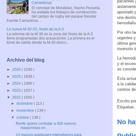
pacientes 
Carrantona)
aislamient
El concejal de Moratalaz, Nacho Pezuela,
apostado p
ha visitado los trabajos de construcción
del campo de rugby del parque forestal
una destin
Fuente Carrantona. ...
hemodiális
La nueva M-30 (V), Nudo de la A-3
Por otro l
La reforma de la M-30 en la zona del Nudo de la A-3
urgentes y
tiene programadas dos actuaciones: La primera es el
túnel de salida desde la M-30 direcc...
última gen
inversión 
La hemodiá
Archivo del blog
y el exces
es conside
►
2026
( 1040 )
►
2025
( 1839 )
Esta actua
►
2024
( 1986 )
a la calid
centros de
►
2023
( 1557 )
▼
2022
( 1600 )
Escrito po
►
diciembre
( 113 )
Etiquetas
►
noviembre
( 139 )
▼
octubre
( 138 )
No ha
Renfe quiere contratar a 400 nuevos
maquinistas en...
Publi
13 nuevos autobuses interurbanos para