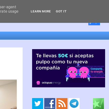
user-agent
erate usage
LEARN MORE
GOT IT