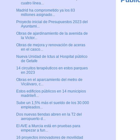
cuatro línea...
Madrid ha comprometido ya los 83
millones asignado...
Proyecto inicial de Presupuestos 2023 del
Ayuntami...
Obras de ajardinamiento de la avenida de
la Victor...
Obras de mejora y renovación de aceras
en el casco...
Nueva Unidad de Ictus al Hospital público
de Getafe
14 circuitos terapéuticos en estos parques
en 2023
Obras en el aparcamiento del metro de
Vicálvaro, c...
Estos edificios públicos en 14 municipios
madrileñ...
Sube un 1,5% más el sueldo de los 30.000
empleados...
Dos nuevas tiendas abren en la T2 del
aeropuerto d...
El AVE a Murcia está en pruebas para
empezar a fun...
16 proyectos innovadores de movilidad