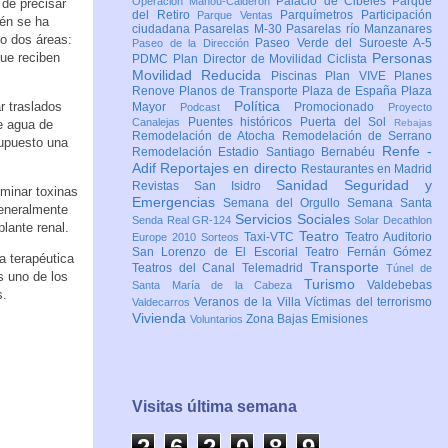
Palacio de Cibeles
Parque
Operación Mahou-Calderón
 de precisar
del Retiro
Parquímetros
Participación
Parque Ventas
ién se ha
ciudadana
Pasarelas M-30
Pasarelas río Manzanares
do dos áreas:
Paseo Verde del Suroeste A-5
Paseo de la Dirección
que reciben
Personas
PDMC Plan Director de Movilidad Ciclista
Movilidad Reducida
Piscinas
Plan VIVE
Planes
Renove
Planos de Transporte
Plaza de España
Plaza
Política
r traslados
Mayor
Promocionado
Podcast
Proyecto
Puentes históricos
Puerta del Sol
Canalejas
e agua de
Rebajas
Remodelación de Atocha
Remodelación de Serrano
supuesto una
Renfe -
Remodelación Estadio Santiago Bernabéu
Adif
Reportajes en directo
Restaurantes en Madrid
Sanidad
Seguridad y
Revistas
San Isidro
minar toxinas
Emergencias
Semana del Orgullo
Semana Santa
Generalmente
Servicios Sociales
Senda Real GR-124
Solar Decathlon
lante renal.
Teatro
Taxi-VTC
Teatro Auditorio
Europe 2010
Sorteos
San Lorenzo de El Escorial
Teatro Fernán Gómez
a terapéutica
Transporte
Teatros del Canal
Telemadrid
Túnel de
s uno de los
Turismo
Valdebebas
Santa María de la Cabeza
s.
Veranos de la Villa
Víctimas del terrorismo
Valdecarros
Vivienda
Zona Bajas Emisiones
Voluntarios
Visitas última semana
2
6
2
0
8
9