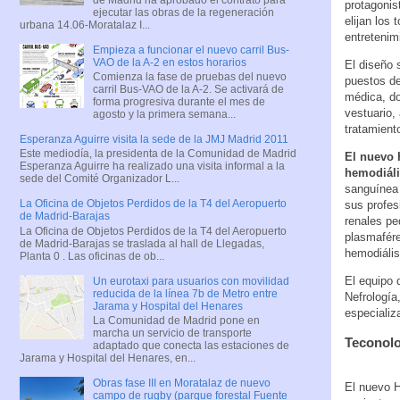
protagonis
ejecutar las obras de la regeneración
elijan los
urbana 14.06-Moratalaz I...
entretenim
Empieza a funcionar el nuevo carril Bus-
VAO de la A-2 en estos horarios
El diseño 
Comienza la fase de pruebas del nuevo
puestos de
carril Bus-VAO de la A-2. Se activará de
médica, do
forma progresiva durante el mes de
vestuario,
agosto y la primera semana...
tratamient
Esperanza Aguirre visita la sede de la JMJ Madrid 2011
Este mediodía, la presidenta de la Comunidad de Madrid
El nuevo H
Esperanza Aguirre ha realizado una visita informal a la
hemodiáli
sede del Comité Organizador L...
sanguínea 
La Oficina de Objetos Perdidos de la T4 del Aeropuerto
sus profes
de Madrid-Barajas
renales pe
La Oficina de Objetos Perdidos de la T4 del Aeropuerto
plasmafére
de Madrid-Barajas se traslada al hall de Llegadas,
hemodiális
Planta 0 . Las oficinas de ob...
El equipo 
Un eurotaxi para usuarios con movilidad
reducida de la línea 7b de Metro entre
Nefrología
Jarama y Hospital del Henares
especializ
La Comunidad de Madrid pone en
marcha un servicio de transporte
Teconolo
adaptado que conecta las estaciones de
Jarama y Hospital del Henares, en...
Obras fase III en Moratalaz de nuevo
El nuevo H
campo de rugby (parque forestal Fuente