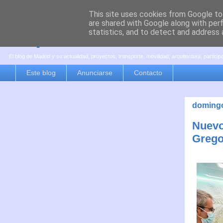
This site uses cookies from Google to 
are shared with Google along with per
es por madrid
statistics, and to detect and address 
El blog de Madrid y su actualidad, proyectos, transporte, movilidad, arquitectura, partici
Este blog
Anunciarse
Contacto
domingo
Nuevo 
Grego