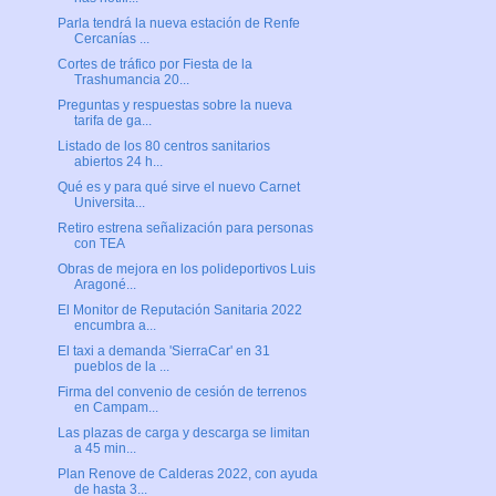
Parla tendrá la nueva estación de Renfe
Cercanías ...
Cortes de tráfico por Fiesta de la
Trashumancia 20...
Preguntas y respuestas sobre la nueva
tarifa de ga...
Listado de los 80 centros sanitarios
abiertos 24 h...
Qué es y para qué sirve el nuevo Carnet
Universita...
Retiro estrena señalización para personas
con TEA
Obras de mejora en los polideportivos Luis
Aragoné...
El Monitor de Reputación Sanitaria 2022
encumbra a...
El taxi a demanda 'SierraCar' en 31
pueblos de la ...
Firma del convenio de cesión de terrenos
en Campam...
Las plazas de carga y descarga se limitan
a 45 min...
Plan Renove de Calderas 2022, con ayuda
de hasta 3...