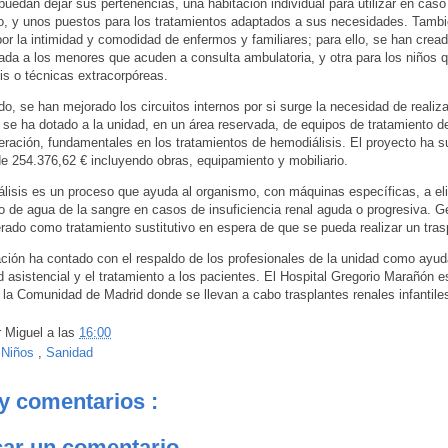
puedan dejar sus pertenencias, una habitación individual para utilizar en caso
o, y unos puestos para los tratamientos adaptados a sus necesidades. Tamb
or la intimidad y comodidad de enfermos y familiares; para ello, se han crea
ada a los menores que acuden a consulta ambulatoria, y otra para los niños 
is o técnicas extracorpóreas.
ado, se han mejorado los circuitos internos por si surge la necesidad de realiza
 se ha dotado a la unidad, en un área reservada, de equipos de tratamiento d
eración, fundamentales en los tratamientos de hemodiálisis. El proyecto ha 
de 254.376,62 € incluyendo obras, equipamiento y mobiliario.
lisis es un proceso que ayuda al organismo, con máquinas específicas, a eli
o de agua de la sangre en casos de insuficiencia renal aguda o progresiva. 
rado como tratamiento sustitutivo en espera de que se pueda realizar un trasp
ción ha contado con el respaldo de los profesionales de la unidad como ayud
ad asistencial y el tratamiento a los pacientes. El Hospital Gregorio Marañón e
 la Comunidad de Madrid donde se llevan a cabo trasplantes renales infantile
r
Miguel
a las
16:00
:
Niños
,
Sanidad
y comentarios :
car un comentario