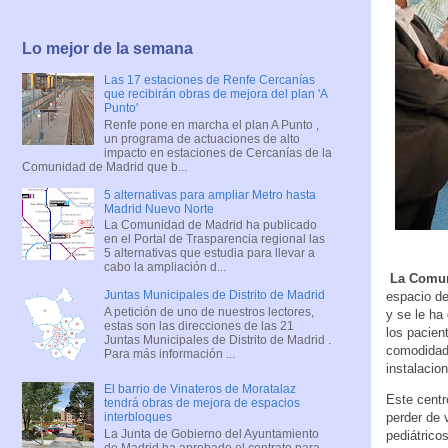
Lo mejor de la semana
Las 17 estaciones de Renfe Cercanías
que recibirán obras de mejora del plan 'A
Punto'
Renfe pone en marcha el plan A Punto ,
un programa de actuaciones de alto
impacto en estaciones de Cercanías de la
Comunidad de Madrid que b...
5 alternativas para ampliar Metro hasta
Madrid Nuevo Norte
La Comunidad de Madrid ha publicado
en el Portal de Trasparencia regional las
5 alternativas que estudia para llevar a
cabo la ampliación d...
La Comuni
Juntas Municipales de Distrito de Madrid
espacio de
A petición de uno de nuestros lectores,
y se le ha
estas son las direcciones de las 21
los pacien
Juntas Municipales de Distrito de Madrid .
comodidad 
Para más información ...
instalacion
El barrio de Vinateros de Moratalaz
Este centr
tendrá obras de mejora de espacios
perder de 
interbloques
La Junta de Gobierno del Ayuntamiento
pediátrico
de Madrid ha aprobado el contrato para