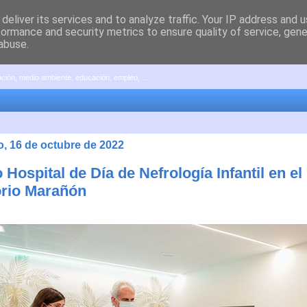
deliver its services and to analyze traffic. Your IP address and 
formance and security metrics to ensure quality of service, gen
abuse.
pación, medio ambiente, educación, empleo, ...
, 16 de octubre de 2022
Hospital de Día de Nefrología Infantil en el
rio Marañón