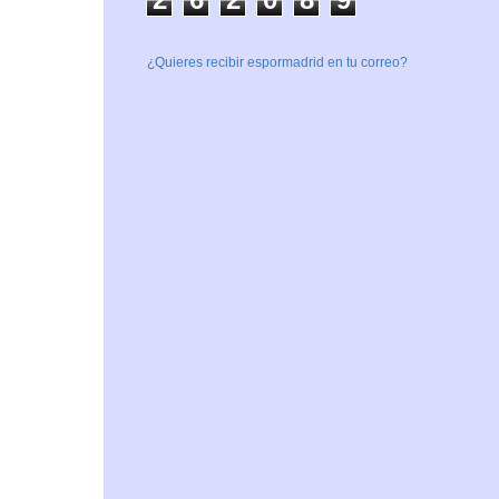
¿Quieres recibir espormadrid en tu correo?