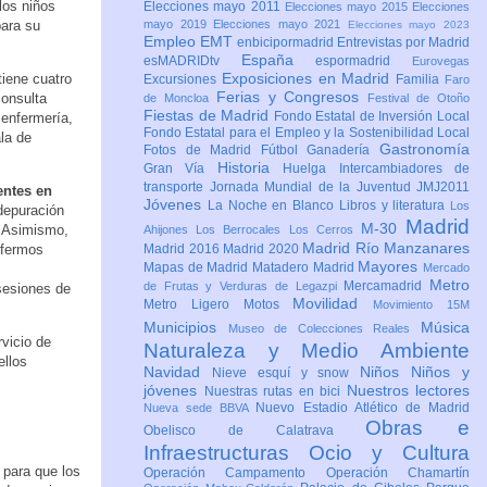
los niños
Elecciones mayo 2011
Elecciones mayo 2015
Elecciones
para su
mayo 2019
Elecciones mayo 2021
Elecciones mayo 2023
Empleo
EMT
enbicipormadrid
Entrevistas por Madrid
España
esMADRIDtv
espormadrid
Eurovegas
Exposiciones en Madrid
tiene cuatro
Excursiones
Familia
Faro
Ferias y Congresos
consulta
de Moncloa
Festival de Otoño
Fiestas de Madrid
Fondo Estatal de Inversión Local
 enfermería,
Fondo Estatal para el Empleo y la Sostenibilidad Local
la de
Gastronomía
Fotos de Madrid
Fútbol
Ganadería
Historia
Gran Vía
Huelga
Intercambiadores de
transporte
Jornada Mundial de la Juventud JMJ2011
entes en
Jóvenes
La Noche en Blanco
Libros y literatura
Los
depuración
Madrid
M-30
. Asimismo,
Ahijones
Los Berrocales
Los Cerros
Madrid Río Manzanares
nfermos
Madrid 2016
Madrid 2020
Mayores
Mapas de Madrid
Matadero Madrid
Mercado
Metro
Mercamadrid
de Frutas y Verduras de Legazpi
sesiones de
Movilidad
Metro Ligero
Motos
Movimiento 15M
Municipios
Música
Museo de Colecciones Reales
vicio de
Naturaleza y Medio Ambiente
ellos
Navidad
Niños
Niños y
Nieve esquí y snow
jóvenes
Nuestros lectores
Nuestras rutas en bici
Nuevo Estadio Atlético de Madrid
Nueva sede BBVA
Obras e
Obelisco de Calatrava
Infraestructuras
Ocio y Cultura
 para que los
Operación Campamento
Operación Chamartín