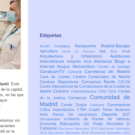
Etiquetas
Aeropuerto Madrid-Barajas
Acción Ciudadana
Agricultura
App
Arco Verde
Alcalá de Henares
Arquitectura y Urbanismo
Autobuses
Interurbanos
Blogs e
Aviación
Azca
Bibliotecas
Internet
Bosque Metropolitano
Camino de Santiago
CanalcamTV
Carreteras de Madrid
Carnaval
Casa de Campo
Centros Comerciales de Madrid
Centros Deportivos
Cercanías Renfe
CICCM
antil
. Este
Centro Internacional de Convenciones de la Ciudad de
e la capital,
Ciclismo
Madrid
Cine
Circo
Ciudad
CiclistasMolestos
os, en las que
Comunidad de
Comercio
de la Justicia
mayor
Madrid
Coronavirus
Conde Duque
Consumo
s
Crítica espectáculos
CTBA Cuatro Torres Business
Deporte
Area
Danza
De vacaciones
DGT
ecobarrio de Puente de Vallecas
Discapacidad
entornos sin
Educación
Economía
Eje Prado Recoletos
El
pacientes
Cañaveral
Elecciones Generales 2015
Elecciones Generales
til es la
2016
Elecciones Generales 2019
Elecciones Generales 2023