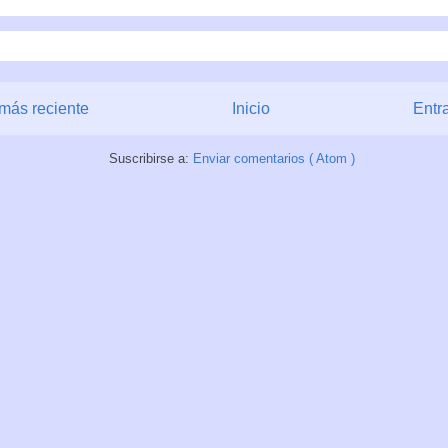
más reciente
Inicio
Entr
Suscribirse a:
Enviar comentarios ( Atom )