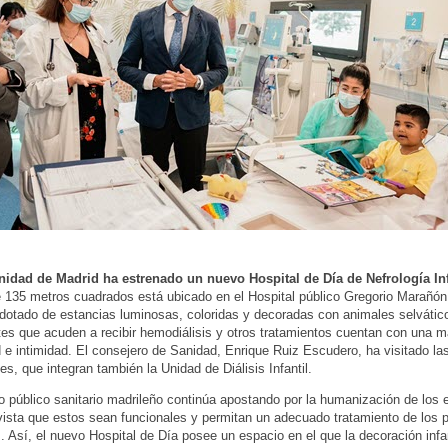
dad de Madrid ha estrenado un nuevo Hospital de Día de Nefrología Inf
 135 metros cuadrados está ubicado en el Hospital público Gregorio Marañón d
 dotado de estancias luminosas, coloridas y decoradas con animales selvátic
tes que acuden a recibir hemodiálisis y otros tratamientos cuentan con una 
e intimidad. El consejero de Sanidad, Enrique Ruiz Escudero, ha visitado la
es, que integran también la Unidad de Diálisis Infantil.
o público sanitario madrileño continúa apostando por la humanización de los 
vista que estos sean funcionales y permitan un adecuado tratamiento de los 
s. Así, el nuevo Hospital de Día posee un espacio en el que la decoración infan