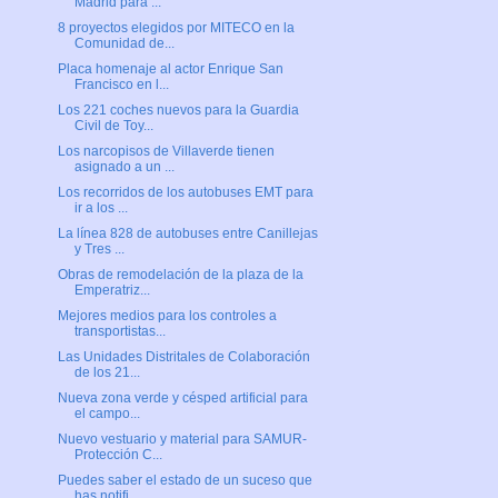
Madrid para ...
8 proyectos elegidos por MITECO en la
Comunidad de...
Placa homenaje al actor Enrique San
Francisco en l...
Los 221 coches nuevos para la Guardia
Civil de Toy...
Los narcopisos de Villaverde tienen
asignado a un ...
Los recorridos de los autobuses EMT para
ir a los ...
La línea 828 de autobuses entre Canillejas
y Tres ...
Obras de remodelación de la plaza de la
Emperatriz...
Mejores medios para los controles a
transportistas...
Las Unidades Distritales de Colaboración
de los 21...
Nueva zona verde y césped artificial para
el campo...
Nuevo vestuario y material para SAMUR-
Protección C...
Puedes saber el estado de un suceso que
has notifi...