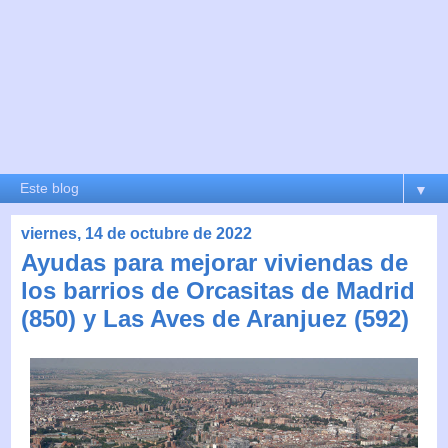
▼
viernes, 14 de octubre de 2022
Ayudas para mejorar viviendas de
los barrios de Orcasitas de Madrid
(850) y Las Aves de Aranjuez (592)