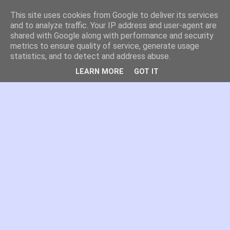
This site uses cookies from Google to deliver its services
es por madrid
and to analyze traffic. Your IP address and user-agent are
shared with Google along with performance and security
metrics to ensure quality of service, generate usage
El blog de Madrid y su actualidad, proyectos, transporte,
statistics, and to detect and address abuse.
movilidad, arquitectura, participación, medio ambiente,
educación, empleo, ...
LEARN MORE
GOT IT