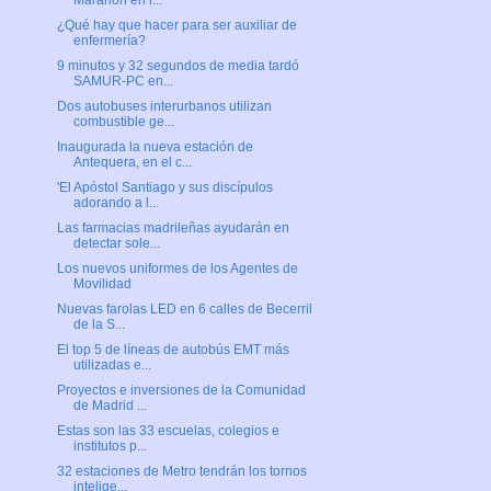
Marañón en l...
¿Qué hay que hacer para ser auxiliar de
enfermería?
9 minutos y 32 segundos de media tardó
SAMUR-PC en...
Dos autobuses interurbanos utilizan
combustible ge...
Inaugurada la nueva estación de
Antequera, en el c...
'El Apóstol Santiago y sus discípulos
adorando a l...
Las farmacias madrileñas ayudarán en
detectar sole...
Los nuevos uniformes de los Agentes de
Movilidad
Nuevas farolas LED en 6 calles de Becerril
de la S...
El top 5 de líneas de autobús EMT más
utilizadas e...
Proyectos e inversiones de la Comunidad
de Madrid ...
Estas son las 33 escuelas, colegios e
institutos p...
32 estaciones de Metro tendrán los tornos
intelige...