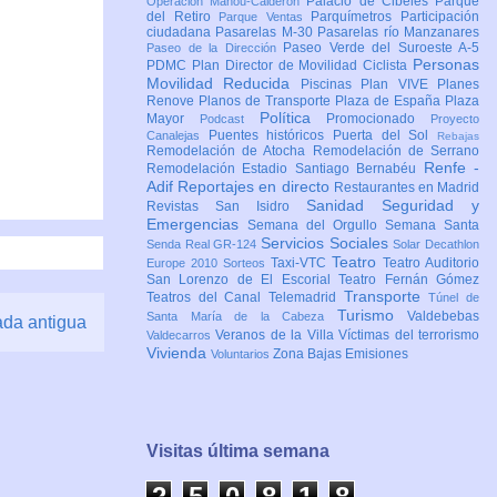
Palacio de Cibeles
Parque
Operación Mahou-Calderón
del Retiro
Parquímetros
Participación
Parque Ventas
ciudadana
Pasarelas M-30
Pasarelas río Manzanares
Paseo Verde del Suroeste A-5
Paseo de la Dirección
Personas
PDMC Plan Director de Movilidad Ciclista
Movilidad Reducida
Piscinas
Plan VIVE
Planes
Renove
Planos de Transporte
Plaza de España
Plaza
Política
Mayor
Promocionado
Podcast
Proyecto
Puentes históricos
Puerta del Sol
Canalejas
Rebajas
Remodelación de Atocha
Remodelación de Serrano
Renfe -
Remodelación Estadio Santiago Bernabéu
Adif
Reportajes en directo
Restaurantes en Madrid
Sanidad
Seguridad y
Revistas
San Isidro
Emergencias
Semana del Orgullo
Semana Santa
Servicios Sociales
Senda Real GR-124
Solar Decathlon
Teatro
Taxi-VTC
Teatro Auditorio
Europe 2010
Sorteos
San Lorenzo de El Escorial
Teatro Fernán Gómez
Transporte
Teatros del Canal
Telemadrid
Túnel de
Turismo
Valdebebas
Santa María de la Cabeza
ada antigua
Veranos de la Villa
Víctimas del terrorismo
Valdecarros
Vivienda
Zona Bajas Emisiones
Voluntarios
Visitas última semana
2
5
0
8
1
8