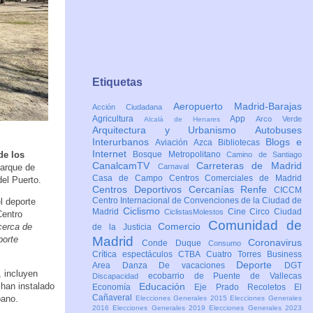
Etiquetas
Aeropuerto Madrid-Barajas
Acción Ciudadana
Agricultura
App
Arco Verde
Alcalá de Henares
Arquitectura y Urbanismo
Autobuses
Interurbanos
Blogs e
Aviación
Azca
Bibliotecas
Internet
de los
Bosque Metropolitano
Camino de Santiago
CanalcamTV
Carreteras de Madrid
parque de
Carnaval
Casa de Campo
Centros Comerciales de Madrid
del Puerto.
Centros Deportivos
Cercanías Renfe
CICCM
Centro Internacional de Convenciones de la Ciudad de
l deporte
Ciclismo
Madrid
Cine
Circo
Ciudad
CiclistasMolestos
Centro
Comunidad de
Comercio
 cerca de
de la Justicia
porte
Madrid
Coronavirus
Conde Duque
Consumo
Crítica espectáculos
CTBA Cuatro Torres Business
Deporte
Area
Danza
De vacaciones
DGT
, incluyen
ecobarrio de Puente de Vallecas
Discapacidad
han instalado
Educación
Economía
Eje Prado Recoletos
El
Cañaveral
bano.
Elecciones Generales 2015
Elecciones Generales
2016
Elecciones Generales 2019
Elecciones Generales 2023