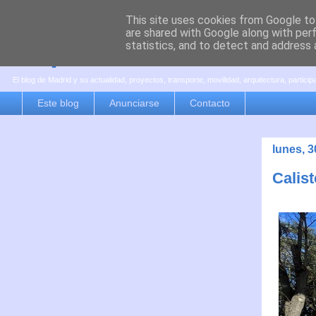
This site uses cookies from Google to 
are shared with Google along with per
es por madrid
statistics, and to detect and address 
El blog de Madrid y su actualidad, proyectos, transporte, movilidad, arquitectura, partici
Este blog
Anunciarse
Contacto
lunes, 
Calis