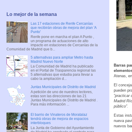
Lo mejor de la semana
Las 17 estaciones de Renfe Cercanías
que recibirán obras de mejora del plan 'A
Punto'
Renfe pone en marcha el plan A Punto ,
un programa de actuaciones de alto
impacto en estaciones de Cercanías de la
Comunidad de Madrid que b...
5 alternativas para ampliar Metro hasta
Madrid Nuevo Norte
Barras par
La Comunidad de Madrid ha publicado
elementos
en el Portal de Trasparencia regional las
5 alternativas que estudia para llevar a
Atenas, en
cabo la ampliación d...
El conceja
Juntas Municipales de Distrito de Madrid
pueden pra
A petición de uno de nuestros lectores,
“practicar 
estas son las direcciones de las 21
Juntas Municipales de Distrito de Madrid .
Madrid Río
Para más información ...
público”.
El barrio de Vinateros de Moratalaz
Estas inst
tendrá obras de mejora de espacios
nueva pavi
interbloques
nuevos ban
La Junta de Gobierno del Ayuntamiento
de Madrid ha aprobado el contrato para