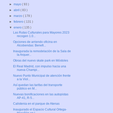
►
mayo
( 93 )
►
abril
( 83 )
►
marzo
( 178 )
►
febrero
( 131 )
▼
enero
( 135 )
Las Rutas Culturales para Mayores 2023
recogen 1.0...
Opciones de arriendo oficina en
Alcobendas: Benefi...
Inaugurada la remodelación de la Sala de
la Arquer...
Obras del nuevo skate park en Móstoles
El Real Madrid, con impulso hacia una
nueva Champi...
Nuevo Punto Municipal de atención frente
a la Viol...
Así quedan las tarifas del transporte
público en M...
Nuevas bonificaciones en las autopistas
AP-41, R-5...
Calistenia en el parque de Atenas
Inaugurado el Espacio Cultural Ortega-