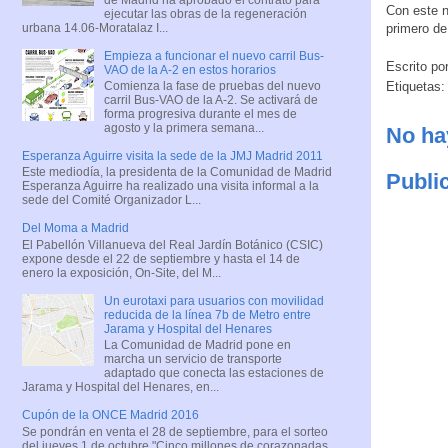
Con este n
ejecutar las obras de la regeneración
urbana 14.06-Moratalaz I...
primero de
Empieza a funcionar el nuevo carril Bus-
Escrito po
VAO de la A-2 en estos horarios
Comienza la fase de pruebas del nuevo
Etiquetas
carril Bus-VAO de la A-2. Se activará de
forma progresiva durante el mes de
agosto y la primera semana...
No ha
Esperanza Aguirre visita la sede de la JMJ Madrid 2011
Este mediodía, la presidenta de la Comunidad de Madrid
Publi
Esperanza Aguirre ha realizado una visita informal a la
sede del Comité Organizador L...
Del Moma a Madrid
El Pabellón Villanueva del Real Jardín Botánico (CSIC)
expone desde el 22 de septiembre y hasta el 14 de
enero la exposición, On-Site, del M...
Un eurotaxi para usuarios con movilidad
reducida de la línea 7b de Metro entre
Jarama y Hospital del Henares
La Comunidad de Madrid pone en
marcha un servicio de transporte
adaptado que conecta las estaciones de
Jarama y Hospital del Henares, en...
Cupón de la ONCE Madrid 2016
Se pondrán en venta el 28 de septiembre, para el sorteo
del jueves 1 de octubre "Cinco millones de corazonadas