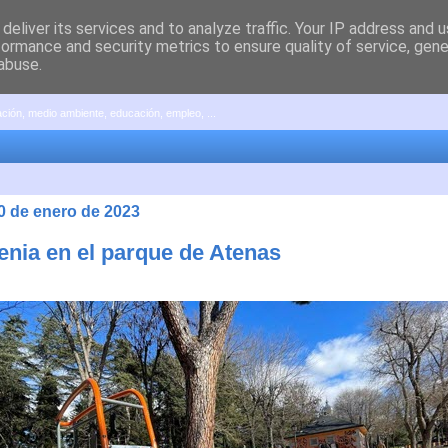
deliver its services and to analyze traffic. Your IP address and 
formance and security metrics to ensure quality of service, gen
abuse.
pación, medio ambiente, educación, empleo, ...
30 de enero de 2023
tenia en el parque de Atenas