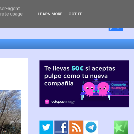
user-agent
erate usage
LEARN MORE
GOT IT