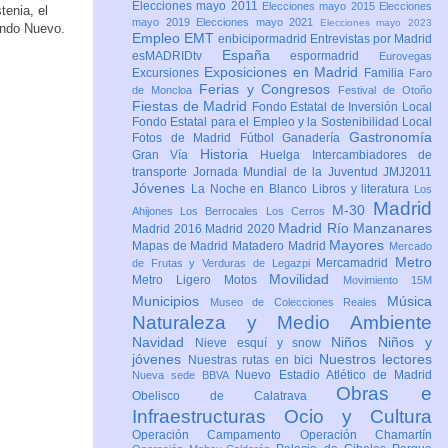
Elecciones mayo 2011
Elecciones mayo 2015
Elecciones
tenia, el
mayo 2019
Elecciones mayo 2021
Elecciones mayo 2023
undo Nuevo.
Empleo
EMT
enbicipormadrid
Entrevistas por Madrid
España
esMADRIDtv
espormadrid
Eurovegas
Exposiciones en Madrid
Excursiones
Familia
Faro
Ferias y Congresos
de Moncloa
Festival de Otoño
Fiestas de Madrid
Fondo Estatal de Inversión Local
Fondo Estatal para el Empleo y la Sostenibilidad Local
Gastronomía
Fotos de Madrid
Fútbol
Ganadería
Historia
Gran Vía
Huelga
Intercambiadores de
transporte
Jornada Mundial de la Juventud JMJ2011
Jóvenes
La Noche en Blanco
Libros y literatura
Los
Madrid
M-30
Ahijones
Los Berrocales
Los Cerros
Madrid Río Manzanares
Madrid 2016
Madrid 2020
Mayores
Mapas de Madrid
Matadero Madrid
Mercado
Metro
Mercamadrid
de Frutas y Verduras de Legazpi
Movilidad
Metro Ligero
Motos
Movimiento 15M
Municipios
Música
Museo de Colecciones Reales
Naturaleza y Medio Ambiente
Navidad
Niños
Niños y
Nieve esquí y snow
jóvenes
Nuestros lectores
Nuestras rutas en bici
Nuevo Estadio Atlético de Madrid
Nueva sede BBVA
Obras e
Obelisco de Calatrava
Infraestructuras
Ocio y Cultura
Operación Campamento
Operación Chamartín