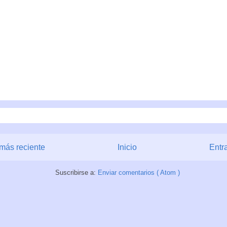
más reciente
Inicio
Entr
Suscribirse a:
Enviar comentarios ( Atom )