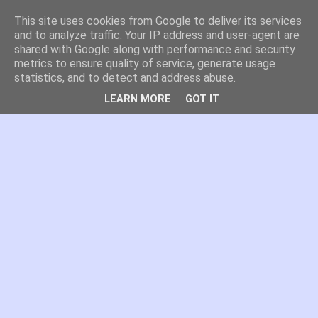
This site uses cookies from Google to deliver its services
es por madrid
and to analyze traffic. Your IP address and user-agent are
shared with Google along with performance and security
metrics to ensure quality of service, generate usage
El blog de Madrid y su actualidad, proyectos, transporte,
statistics, and to detect and address abuse.
movilidad, arquitectura, participación, medio ambiente,
educación, empleo, ...
LEARN MORE
GOT IT