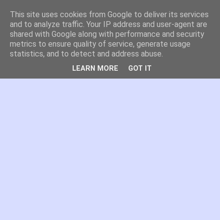
This site uses cookies from Google to deliver its services
es por madrid
and to analyze traffic. Your IP address and user-agent are
shared with Google along with performance and security
metrics to ensure quality of service, generate usage
El blog de Madrid y su actualidad, proyectos, transporte,
statistics, and to detect and address abuse.
movilidad, arquitectura, participación, medio ambiente,
educación, empleo, ...
LEARN MORE
GOT IT