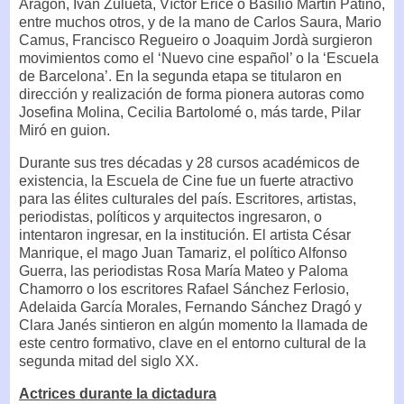
Aragón, Iván Zulueta, Víctor Erice o Basilio Martín Patino,
entre muchos otros, y de la mano de Carlos Saura, Mario
Camus, Francisco Regueiro o Joaquim Jordà surgieron
movimientos como el ‘Nuevo cine español’ o la ‘Escuela
de Barcelona’. En la segunda etapa se titularon en
dirección y realización de forma pionera autoras como
Josefina Molina, Cecilia Bartolomé o, más tarde, Pilar
Miró en guion.
Durante sus tres décadas y 28 cursos académicos de
existencia, la Escuela de Cine fue un fuerte atractivo
para las élites culturales del país. Escritores, artistas,
periodistas, políticos y arquitectos ingresaron, o
intentaron ingresar, en la institución. El artista César
Manrique, el mago Juan Tamariz, el político Alfonso
Guerra, las periodistas Rosa María Mateo y Paloma
Chamorro o los escritores Rafael Sánchez Ferlosio,
Adelaida García Morales, Fernando Sánchez Dragó y
Clara Janés sintieron en algún momento la llamada de
este centro formativo, clave en el entorno cultural de la
segunda mitad del siglo XX.
Actrices durante la dictadura