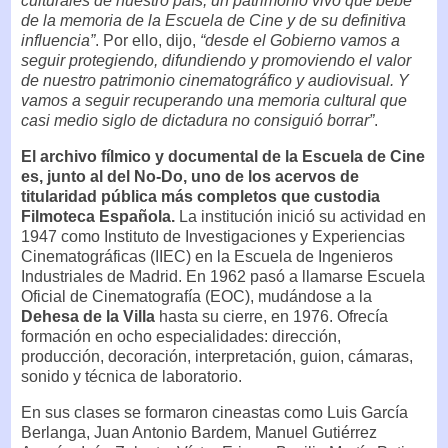
culturales de nuestro país, un patrimonio vivo que bebe
de la memoria de la Escuela de Cine y de su definitiva
influencia”
. Por ello, dijo,
“desde el Gobierno vamos a
seguir protegiendo, difundiendo y promoviendo el valor
de nuestro patrimonio cinematográfico y audiovisual. Y
vamos a seguir recuperando una memoria cultural que
casi medio siglo de dictadura no consiguió borrar”
.
El archivo fílmico y documental de la Escuela de Cine
es, junto al del No-Do, uno de los acervos de
titularidad pública más completos que custodia
Filmoteca Española.
La institución inició su actividad en
1947 como Instituto de Investigaciones y Experiencias
Cinematográficas (IIEC) en la Escuela de Ingenieros
Industriales de Madrid. En 1962 pasó a llamarse Escuela
Oficial de Cinematografía (EOC), mudándose a la
Dehesa de la Villa
hasta su cierre, en 1976. Ofrecía
formación en ocho especialidades: dirección,
producción, decoración, interpretación, guion, cámaras,
sonido y técnica de laboratorio.
En sus clases se formaron cineastas como Luis García
Berlanga, Juan Antonio Bardem, Manuel Gutiérrez