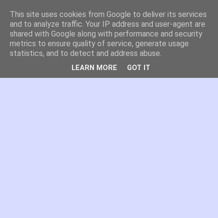
This site uses cookies from Google to deliver its services
es por madrid
and to analyze traffic. Your IP address and user-agent are
shared with Google along with performance and security
metrics to ensure quality of service, generate usage
El blog de Madrid y su actualidad, proyectos, transporte,
statistics, and to detect and address abuse.
movilidad, arquitectura, participación, medio ambiente,
educación, empleo, ...
LEARN MORE
GOT IT