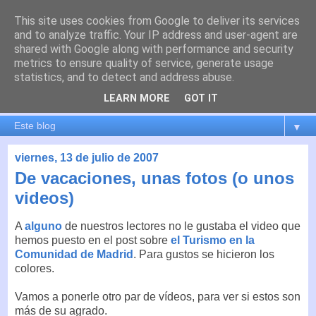
This site uses cookies from Google to deliver its services
es por madrid
and to analyze traffic. Your IP address and user-agent are
shared with Google along with performance and security
metrics to ensure quality of service, generate usage
El blog de Madrid y su actualidad, proyectos, transporte,
statistics, and to detect and address abuse.
movilidad, arquitectura, participación, medio ambiente,
educación, empleo, ...
LEARN MORE
GOT IT
▼
viernes, 13 de julio de 2007
De vacaciones, unas fotos (o unos
videos)
A
alguno
de nuestros lectores no le gustaba el video que
hemos puesto en el post sobre
el Turismo en la
Comunidad de Madrid
. Para gustos se hicieron los
colores.
Vamos a ponerle otro par de vídeos, para ver si estos son
más de su agrado.