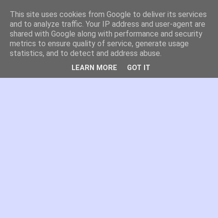
This site uses cookies from Google to deliver its services
es por madrid
and to analyze traffic. Your IP address and user-agent are
shared with Google along with performance and security
metrics to ensure quality of service, generate usage
El blog de Madrid y su actualidad, proyectos, transporte,
statistics, and to detect and address abuse.
movilidad, arquitectura, participación, medio ambiente,
educación, empleo, ...
LEARN MORE
GOT IT