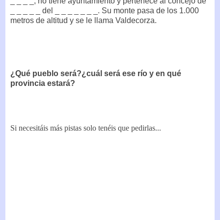
_ _ _ _, no tiene ayuntamiento y pertenece al concejo de
_ _ _ _ _ del _ _ _ _ _ _ _. Su monte pasa de los 1.000
metros de altitud y se le llama Valdecorza.
¿Qué pueblo será?¿cuál será ese río y en qué
provincia estará?
Si necesitáis más pistas solo tenéis que pedirlas...