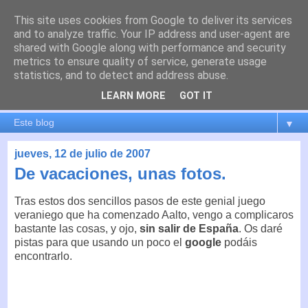
This site uses cookies from Google to deliver its services
es por madrid
and to analyze traffic. Your IP address and user-agent are
shared with Google along with performance and security
metrics to ensure quality of service, generate usage
El blog de Madrid y su actualidad, proyectos, transporte,
statistics, and to detect and address abuse.
movilidad, arquitectura, participación, medio ambiente,
educación, empleo, ...
LEARN MORE
GOT IT
▼
jueves, 12 de julio de 2007
De vacaciones, unas fotos.
Tras estos dos sencillos pasos de este genial juego
veraniego que ha comenzado Aalto, vengo a complicaros
bastante las cosas, y ojo,
sin salir de España
. Os daré
pistas para que usando un poco el
google
podáis
encontrarlo.