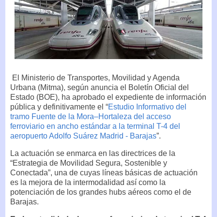
El Ministerio de Transportes, Movilidad y Agenda
Urbana (Mitma), según anuncia el Boletín Oficial del
Estado (BOE), ha aprobado el expediente de información
pública y definitivamente el “
Estudio Informativo del
tramo Fuente de la Mora–Hortaleza del acceso
ferroviario en ancho estándar a la terminal T-4 del
aeropuerto Adolfo Suárez Madrid - Barajas
”.
La actuación se enmarca en las directrices de la
“Estrategia de Movilidad Segura, Sostenible y
Conectada”, una de cuyas líneas básicas de actuación
es la mejora de la intermodalidad así como la
potenciación de los grandes hubs aéreos como el de
Barajas.