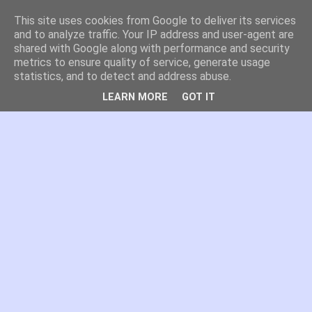
This site uses cookies from Google to deliver its services
es por madrid
and to analyze traffic. Your IP address and user-agent are
shared with Google along with performance and security
metrics to ensure quality of service, generate usage
El blog de Madrid y su actualidad, proyectos, transporte,
statistics, and to detect and address abuse.
movilidad, arquitectura, participación, medio ambiente,
educación, empleo, ...
LEARN MORE
GOT IT