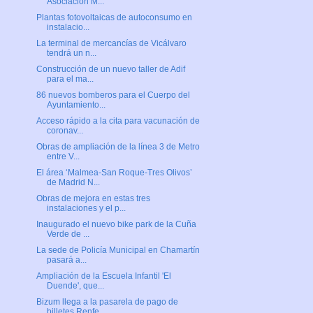
Asociación M...
Plantas fotovoltaicas de autoconsumo en
instalacio...
La terminal de mercancías de Vicálvaro
tendrá un n...
Construcción de un nuevo taller de Adif
para el ma...
86 nuevos bomberos para el Cuerpo del
Ayuntamiento...
Acceso rápido a la cita para vacunación de
coronav...
Obras de ampliación de la línea 3 de Metro
entre V...
El área ‘Malmea-San Roque-Tres Olivos’
de Madrid N...
Obras de mejora en estas tres
instalaciones y el p...
Inaugurado el nuevo bike park de la Cuña
Verde de ...
La sede de Policía Municipal en Chamartín
pasará a...
Ampliación de la Escuela Infantil 'El
Duende', que...
Bizum llega a la pasarela de pago de
billetes Renfe