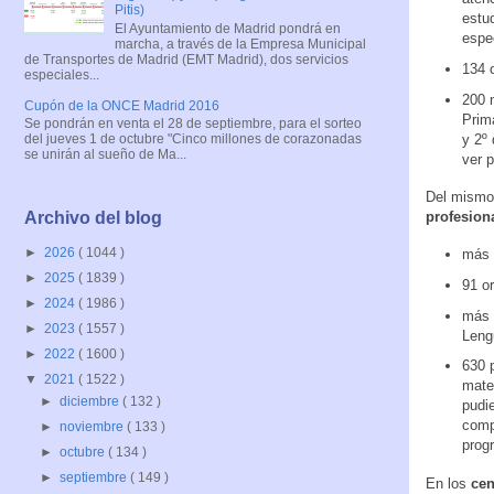
Pitis)
estu
El Ayuntamiento de Madrid pondrá en
espe
marcha, a través de la Empresa Municipal
de Transportes de Madrid (EMT Madrid), dos servicios
134 o
especiales...
200 
Cupón de la ONCE Madrid 2016
Prim
Se pondrán en venta el 28 de septiembre, para el sorteo
y 2º
del jueves 1 de octubre "Cinco millones de corazonadas
se unirán al sueño de Ma...
ver 
Del mismo
profesion
Archivo del blog
►
2026
( 1044 )
más 
►
2025
( 1839 )
91 or
►
2024
( 1986 )
más 
►
2023
( 1557 )
Leng
►
2022
( 1600 )
630 
▼
2021
( 1522 )
mater
►
diciembre
( 132 )
pudie
comp
►
noviembre
( 133 )
prog
►
octubre
( 134 )
►
septiembre
( 149 )
En los
cen