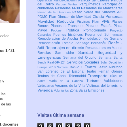
Palacio de Cibeles
Parque
Operación Mahou-Calderón
del Retiro
Parquímetros
Participación
Parque Ventas
ciudadana
Pasarelas M-30
Pasarelas río Manzanares
Paseo Verde del Suroeste A-5
Paseo de la Dirección
Personas
PDMC Plan Director de Movilidad Ciclista
Movilidad Reducida
Piscinas
Plan VIVE
Planes
Renove
Planos de Transporte
Plaza de España
Plaza
Política
Mayor
Promocionado
Podcast
Proyecto
Puentes históricos
Puerta del Sol
Canalejas
Rebajas
podido
Remodelación de Atocha
Remodelación de Serrano
Renfe -
Remodelación Estadio Santiago Bernabéu
Adif
Reportajes en directo
Restaurantes en Madrid
os 1.421
Sanidad
Seguridad y
Revistas
San Isidro
Emergencias
Semana del Orgullo
Semana Santa
Servicios Sociales
Senda Real GR-124
Solar Decathlon
Teatro
Taxi-VTC
Teatro Auditorio
Europe 2010
Sorteos
San Lorenzo de El Escorial
Teatro Fernán Gómez
Transporte
Teatros del Canal
Telemadrid
Túnel de
Turismo
Valdebebas
n y
Santa María de la Cabeza
Veranos de la Villa
Víctimas del terrorismo
Valdecarros
Vivienda
Zona Bajas Emisiones
Voluntarios
 las
ue
 de las
.
Visitas última semana
11 docentes
2
6
0
3
2
9