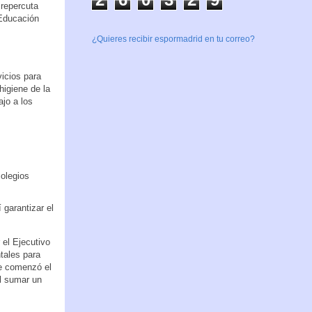
 repercuta
 Educación
¿Quieres recibir espormadrid en tu correo?
vicios para
higiene de la
ajo a los
colegios
 garantizar el
el Ejecutivo
tales para
ue comenzó el
al sumar un