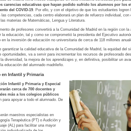
es carencias educativas que hayan podido sufrido los alumnos por los e
ento del COVID-19
. Por ello, y con el objetivo de que los estudiantes logren 
 las competencias, cada centro elaborará un plan de refuerzo individual, con 
 las materias de Matemáticas, Lengua y Literatura.
mento de profesores convertirá a la Comunidad de Madrid en la región con l
r la educación, tal y como se comprometió la presidenta del Ejecutivo auton
 en la inversión de educación no universitaria de cerca de 118 millones anual
garantizar la calidad educativa de la Comunidad de Madrid, la equidad del s
e oportunidades, va a servir para incrementar los recursos de profesorado des
la diversidad, la mejora de los aprendizajes y, en definitiva, posibilitar un av
 la educación del alumnado madrileño.
en Infantil y Primaria
ión Infantil y Primaria y Especial
orarán cerca de 700 docentes y
ales más a los colegios públicos
ón para apoyar a todo el alumnado. De
serán maestros especialistas en
gogía Terapéutica (PT) o Audición y
aje (AL) para facilitar una mayor
ión individualizada de los