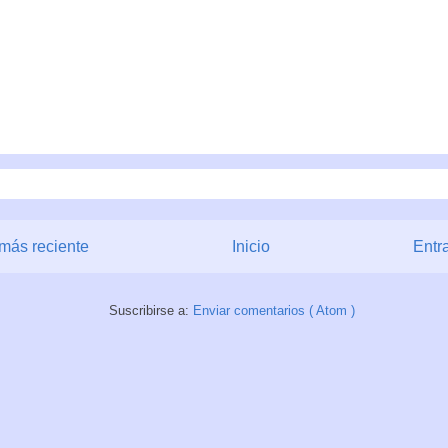
más reciente
Inicio
Entr
Suscribirse a:
Enviar comentarios ( Atom )