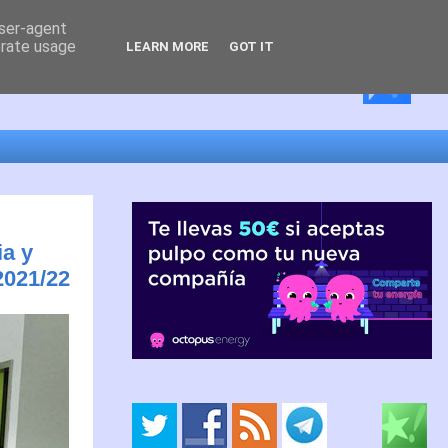
user-agent
erate usage
LEARN MORE
GOT IT
ia y
2021/22