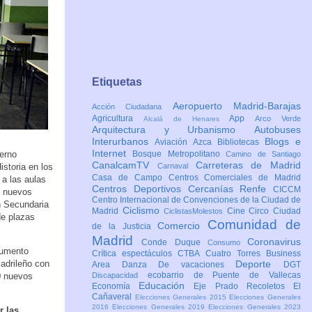
Etiquetas
Aeropuerto Madrid-Barajas
Acción Ciudadana
Agricultura
App
Arco Verde
Alcalá de Henares
Arquitectura y Urbanismo
Autobuses
Interurbanos
Blogs e
Aviación
Azca
Bibliotecas
Internet
erno
Bosque Metropolitano
Camino de Santiago
CanalcamTV
Carreteras de Madrid
istoria en los
Carnaval
Casa de Campo
Centros Comerciales de Madrid
 a las aulas
Centros Deportivos
Cercanías Renfe
CICCM
0 nuevos
Centro Internacional de Convenciones de la Ciudad de
en Secundaria
Ciclismo
Madrid
Cine
Circo
Ciudad
CiclistasMolestos
de plazas
Comunidad de
Comercio
de la Justicia
Madrid
Coronavirus
Conde Duque
Consumo
aumento
Crítica espectáculos
CTBA Cuatro Torres Business
madrileño con
Deporte
Area
Danza
De vacaciones
DGT
ecobarrio de Puente de Vallecas
00 nuevos
Discapacidad
Educación
Economía
Eje Prado Recoletos
El
Cañaveral
Elecciones Generales 2015
Elecciones Generales
2016
Elecciones Generales 2019
Elecciones Generales 2023
r las