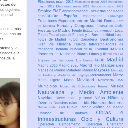
Elecciones mayo 2011
Elecciones mayo 2015
Elecciones
fectos del
mayo 2019
Elecciones mayo 2021
Elecciones mayo 2023
los objetivos
Empleo
EMT
enbicipormadrid
Entrevistas por Madrid
especial
España
esMADRIDtv
espormadrid
Eurovegas
Exposiciones en Madrid
Excursiones
Familia
Faro
Ferias y Congresos
de Moncloa
Festival de Otoño
a apuesta más
Fiestas de Madrid
Fondo Estatal de Inversión Local
ómico, con un
Fondo Estatal para el Empleo y la Sostenibilidad Local
es.
Gastronomía
Fotos de Madrid
Fútbol
Ganadería
Historia
Gran Vía
Huelga
Intercambiadores de
istema y la
transporte
Jornada Mundial de la Juventud JMJ2011
tinados a la
Jóvenes
La Noche en Blanco
Libros y literatura
Los
ance de la
Madrid
M-30
Ahijones
Los Berrocales
Los Cerros
Madrid Río Manzanares
Madrid 2016
Madrid 2020
Mayores
Mapas de Madrid
Matadero Madrid
Mercado
Metro
Mercamadrid
de Frutas y Verduras de Legazpi
Movilidad
Metro Ligero
Motos
Movimiento 15M
Municipios
Música
Museo de Colecciones Reales
Naturaleza y Medio Ambiente
Navidad
Niños
Niños y
Nieve esquí y snow
jóvenes
Nuestros lectores
Nuestras rutas en bici
Nuevo Estadio Atlético de Madrid
Nueva sede BBVA
Obras e
Obelisco de Calatrava
Infraestructuras
Ocio y Cultura
Operación Campamento
Operación Chamartín