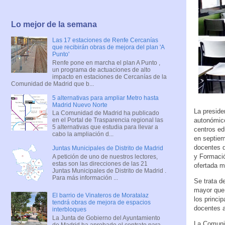
Lo mejor de la semana
Las 17 estaciones de Renfe Cercanías
que recibirán obras de mejora del plan 'A
Punto'
Renfe pone en marcha el plan A Punto ,
un programa de actuaciones de alto
impacto en estaciones de Cercanías de la
Comunidad de Madrid que b...
5 alternativas para ampliar Metro hasta
Madrid Nuevo Norte
La preside
La Comunidad de Madrid ha publicado
autonómico
en el Portal de Trasparencia regional las
5 alternativas que estudia para llevar a
centros ed
cabo la ampliación d...
en septiem
docentes q
Juntas Municipales de Distrito de Madrid
y Formació
A petición de uno de nuestros lectores,
estas son las direcciones de las 21
ofertada m
Juntas Municipales de Distrito de Madrid .
Para más información ...
Se trata d
mayor que 
El barrio de Vinateros de Moratalaz
los princi
tendrá obras de mejora de espacios
docentes a
interbloques
La Junta de Gobierno del Ayuntamiento
La Comunid
de Madrid ha aprobado el contrato para