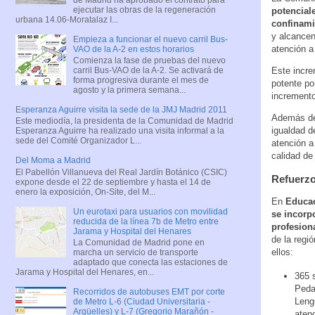
ejecutar las obras de la regeneración
potencial
urbana 14.06-Moratalaz I...
confinami
y alcancen
Empieza a funcionar el nuevo carril Bus-
atención a
VAO de la A-2 en estos horarios
Comienza la fase de pruebas del nuevo
Este incre
carril Bus-VAO de la A-2. Se activará de
forma progresiva durante el mes de
potente po
agosto y la primera semana...
incremento
Esperanza Aguirre visita la sede de la JMJ Madrid 2011
Además de 
Este mediodía, la presidenta de la Comunidad de Madrid
igualdad d
Esperanza Aguirre ha realizado una visita informal a la
sede del Comité Organizador L...
atención a 
calidad de
Del Moma a Madrid
El Pabellón Villanueva del Real Jardín Botánico (CSIC)
Refuerzo 
expone desde el 22 de septiembre y hasta el 14 de
enero la exposición, On-Site, del M...
En
Educac
Un eurotaxi para usuarios con movilidad
se incorp
reducida de la línea 7b de Metro entre
profesion
Jarama y Hospital del Henares
de la regi
La Comunidad de Madrid pone en
ellos:
marcha un servicio de transporte
adaptado que conecta las estaciones de
Jarama y Hospital del Henares, en...
365 
Peda
Recorridos de autobuses EMT por corte
Lengu
de Metro L-6 (Ciudad Universitaria -
Argüelles) y L-7 (Gregorio Marañón -
atenc