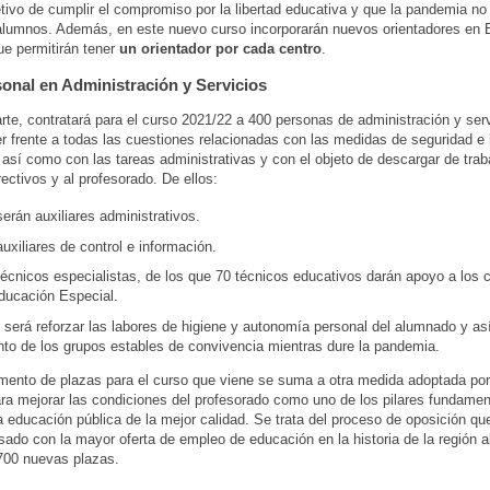
etivo de cumplir el compromiso por la libertad educativa y que la pandemia no
alumnos. Además, en este nuevo curso incorporarán nuevos orientadores en
ue permitirán tener
un orientador por cada centro
.
onal en Administración y Servicios
arte, contratará para el curso 2021/22 a 400 personas de administración y ser
r frente a todas las cuestiones relacionadas con las medidas de seguridad e 
así como con las tareas administrativas y con el objeto de descargar de trab
rectivos y al profesorado. De ellos:
erán auxiliares administrativos.
uxiliares de control e información.
écnicos especialistas, de los que 70 técnicos educativos darán apoyo a los 
ducación Especial.
 será reforzar las labores de higiene y autonomía personal del alumnado y así
to de los grupos estables de convivencia mientras dure la pandemia.
mento de plazas para el curso que viene se suma a otra medida adoptada por 
ara mejorar las condiciones del profesorado como uno de los pilares fundamen
a educación pública de la mejor calidad. Se trata del proceso de oposición q
ado con la mayor oferta de empleo de educación en la historia de la región 
.700 nuevas plazas.