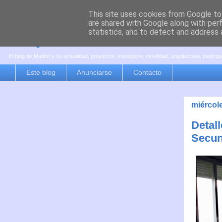
This site uses cookies from Google to 
are shared with Google along with per
es por madrid
statistics, and to detect and address 
El blog de Madrid y su actualidad, proyectos, transporte, movilidad, arquitectura, partici
Este blog
Anunciarse
Contacto
miércole
Detall
Secun