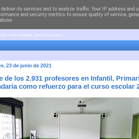
deliver its services and to analyze traffic. Your IP address and 
formance and security metrics to ensure quality of service, gen
abuse.
pación, medio ambiente, educación, empleo, ...
s, 23 de junio de 2021
e de los 2.931 profesores en Infantil, Primar
daria como refuerzo para el curso escolar 