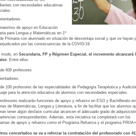
diantes con necesidades educativas
ciales.
rientadores.
maestros de apoyo en Educación
aria para Lengua y Matemáticas en 1º
 de Primaria con alumnado en situación de desventaja social y que se hayan 
perjudicados por las consecuencias de la COVID-19.
 modo, en
Secundaria, FP y Régimen Especial, el incremento alcanzará l
ales
. Entre ellos:
de 600 profesores.
ientadores.
de 100 profesores de las especialidades de Pedagogía Terapéutica y Audició
uaje para la atención educativa de alumnos con necesidades especiales.
profesores realizarán funciones de apoyo y refuerzo en ESO y Bachillerato en
ias de Matemáticas, Lengua y Literatura, a fin de facilitar que los alumnos q
ran tener algún desfase curricular alcancen el adecuado grado de adquisición
etencias correspondientes. Además, esta iniciativa se completará con los
ramas de apoyo y refuerzo como el Programa Refuerza y el programa PROA+
tros concertados se va a reforzar la contratación del profesorado con 4