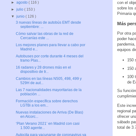
con el obj
►
agosto
( 116 )
sobre los 
►
julio
( 153 )
Primaria q
▼
junio
( 126 )
3 nuevas líneas de autobús EMT desde
Más pers
septiembre: ...
Por otra p
Cómo salvar las obras de la red de
Cercanías este ...
poder hace
pandemia, 
Los mejores planes para llevar a cabo por
Madrid e...
equipos di
Autobuses por corte durante 4 meses del
150 s
tramo Plas...
16 radares y 28 drones más en el
150 a
dispositivo de tr...
100 t
Cambios en las líneas N505, 498, 499 y
de E
529H de aut...
Las 7 nacionalidades mayoritarias de la
Su función
población ...
cumplimien
Formación específica sobre derechos
Este incre
LGTBi a los em...
regional p
Nuevas instalaciones de Arriva (De Blas)
ofrecer un
en Alcorc...
sábado pas
‘Plan Verano 2021’ en Madrid con casi
total de 3
1.500 agente...
Autocita para vacunarse de coronavirus ya