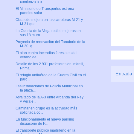
comienza a o...
El Ministerio de Transportes estrena
paneles solar...
Obras de mejora en las carreteras M-21 y
M-31 que ...
La Cuesta de la Vega recibe mejoras en
sus 18 muro...
Proyecto de renovación del Tanatorio de la
M-30, q...
El plan contra incendios forestales del
verano de ...
Detalle de los 2.931 profesores en Infantil,
Prima...
Entrada 
El refugio antiaéreo de la Guerra Civil en el
parq...
Las instalaciones de Policía Municipal en
la plaza...
Asfaltado de la A-3 entre Arganda del Rey
y Perale...
Caminar en grupo es la actividad más
solicitada co...
En funcionamiento el nuevo parking
disuasorio de P...
El transporte público madrileño en la