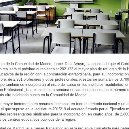
nta de la Comunidad de Madrid, Isabel Díaz Ayuso, ha anunciado que el Gobi
 realizará el próximo curso escolar 2021/22 el mayor plan de refuerzo de la H
ucativos de la región con la contratación extraordinaria, para su incorporación
bre, de 2.931 profesores y otros profesionales. A estos se sumarán los 3.70
ue también se incorporarán al inicio del curso en los institutos madrileños -
n Profesional-, tras el inicio esta semana en las oposiciones con el número 
ás alta celebrado nunca en la Comunidad de Madrid.
el mayor incremento en recursos humanos en todo el territorio nacional y un 
el que supuso en la legislatura 2015/19 el acuerdo firmado por el Ejecutivo 
pales representantes sindicales para la incorporación, en cuatro años, de 2.8
 los centros educativos públicos de la región.
ad de Madrid lleva meses trabajando en esta iniciativa concebida para
palia