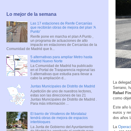
Lo mejor de la semana
Las 17 estaciones de Renfe Cercanías
que recibirán obras de mejora del plan 'A
Punto'
Renfe pone en marcha el plan A Punto ,
un programa de actuaciones de alto
impacto en estaciones de Cercanías de la
Comunidad de Madrid que b...
5 alternativas para ampliar Metro hasta
Madrid Nuevo Norte
La Comunidad de Madrid ha publicado
en el Portal de Trasparencia regional las
5 alternativas que estudia para llevar a
cabo la ampliación d...
La delegad
Juntas Municipales de Distrito de Madrid
Serrano, h
A petición de uno de nuestros lectores,
Rafael Fin
estas son las direcciones de las 21
como objet
Juntas Municipales de Distrito de Madrid .
Para más información ...
Este año l
euros y re
El barrio de Vinateros de Moratalaz
dos años l
tendrá obras de mejora de espacios
interbloques
La
Operaci
La Junta de Gobierno del Ayuntamiento
de Madrid ha aprobado el contrato para