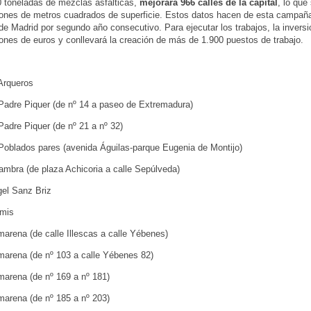
 toneladas de mezclas asfálticas,
mejorará 966 calles de la capital
, lo que
lones de metros cuadrados de superficie. Estos datos hacen de esta campañ
a de Madrid por segundo año consecutivo. Para ejecutar los trabajos, la invers
lones de euros y conllevará la creación de más de 1.900 puestos de trabajo.
Arqueros
Padre Piquer (de nº 14 a paseo de Extremadura)
Padre Piquer (de nº 21 a nº 32)
Poblados pares (avenida Águilas-parque Eugenia de Montijo)
hambra (de plaza Achicoria a calle Sepúlveda)
gel Sanz Briz
amis
marena (de calle Illescas a calle Yébenes)
marena (de nº 103 a calle Yébenes 82)
marena (de nº 169 a nº 181)
marena (de nº 185 a nº 203)