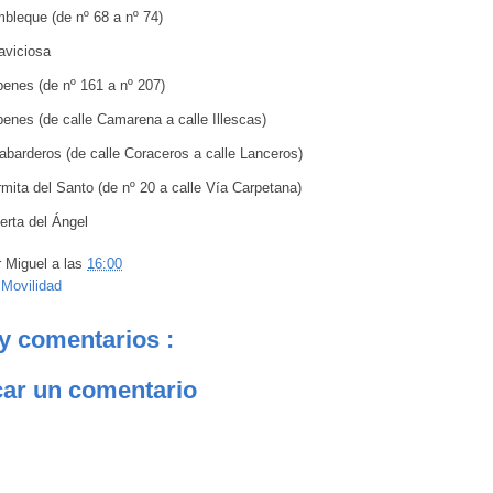
mbleque (de nº 68 a nº 74)
laviciosa
benes (de nº 161 a nº 207)
benes (de calle Camarena a calle Illescas)
abarderos (de calle Coraceros a calle Lanceros)
mita del Santo (de nº 20 a calle Vía Carpetana)
erta del Ángel
r
Miguel
a las
16:00
:
Movilidad
y comentarios :
car un comentario