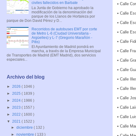
civiles fallecidos en Barbate
• Calle Co
La Junta de Gobierno ha aprobado la
modificación de la denominación del
• Calle Es
parque de los Llanos de Hortaleza por
parque de Don David Pérez y D...
• Calle Es
Recorridos de autobuses EMT por corte
• Calle Es
de Metro L-6 (Ciudad Universitaria -
Argüelles) y L-7 (Gregorio Marañón -
• Calle Fid
Pitis)
El Ayuntamiento de Madrid pondrá en
• Calle Fr
marcha, a través de la Empresa Municipal
de Transportes de Madrid (EMT Madrid), dos servicios
especiales...
• Calle Gr
• Calle Gu
Archivo del blog
• Calle Ill
►
2026
( 1046 )
• Calle Ill
►
2025
( 1839 )
• Calle Jo
►
2024
( 1986 )
• Calle La
►
2023
( 1557 )
►
2022
( 1600 )
• Calle Lu
▼
2021
( 1522 )
• Calle Ma
►
diciembre
( 132 )
►
noviembre
( 133 )
• Calle Ma