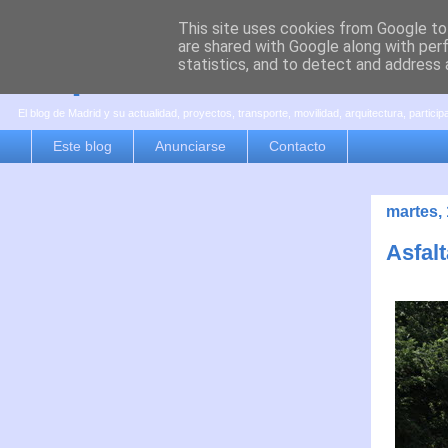
This site uses cookies from Google to 
are shared with Google along with per
es por madrid
statistics, and to detect and address 
El blog de Madrid y su actualidad, proyectos, transporte, movilidad, arquitectura, partici
Este blog
Anunciarse
Contacto
martes, 
Asfalt