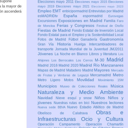
 supone
Elecciones mayo 2011
Elecciones mayo 2015
Elecciones
a la mayor de
mayo 2019
Elecciones mayo 2021
Elecciones mayo 2023
Empleo
EMT
ión ascenderá
enbicipormadrid
Entrevistas por Madrid
España
esMADRIDtv
espormadrid
Eurovegas
Exposiciones en Madrid
Excursiones
Familia
Faro
Ferias y Congresos
de Moncloa
Festival de Otoño
Fiestas de Madrid
Fondo Estatal de Inversión Local
Fondo Estatal para el Empleo y la Sostenibilidad Local
Gastronomía
Fotos de Madrid
Fútbol
Ganadería
Historia
Gran Vía
Huelga
Intercambiadores de
transporte
Jornada Mundial de la Juventud JMJ2011
Jóvenes
La Noche en Blanco
Libros y literatura
Los
Madrid
M-30
Ahijones
Los Berrocales
Los Cerros
Madrid Río Manzanares
Madrid 2016
Madrid 2020
Mayores
Mapas de Madrid
Matadero Madrid
Mercado
Metro
Mercamadrid
de Frutas y Verduras de Legazpi
Movilidad
Metro Ligero
Motos
Movimiento 15M
Municipios
Música
Museo de Colecciones Reales
Naturaleza y Medio Ambiente
Navidad
Niños
Niños y
Nieve esquí y snow
jóvenes
Nuestros lectores
Nuestras rutas en bici
Nuevo Estadio Atlético de Madrid
Nueva sede BBVA
Obras e
Obelisco de Calatrava
Infraestructuras
Ocio y Cultura
Operación Campamento
Operación Chamartín