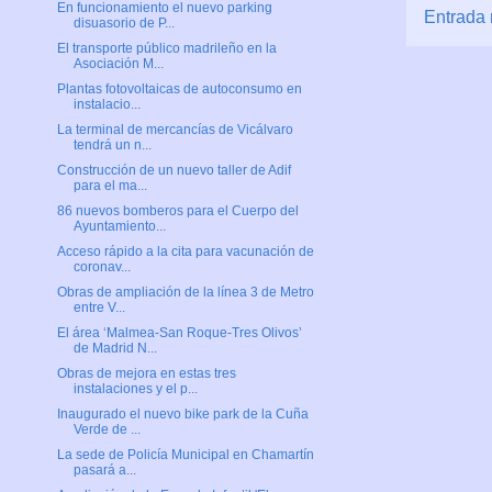
En funcionamiento el nuevo parking
Entrada 
disuasorio de P...
El transporte público madrileño en la
Asociación M...
Plantas fotovoltaicas de autoconsumo en
instalacio...
La terminal de mercancías de Vicálvaro
tendrá un n...
Construcción de un nuevo taller de Adif
para el ma...
86 nuevos bomberos para el Cuerpo del
Ayuntamiento...
Acceso rápido a la cita para vacunación de
coronav...
Obras de ampliación de la línea 3 de Metro
entre V...
El área ‘Malmea-San Roque-Tres Olivos’
de Madrid N...
Obras de mejora en estas tres
instalaciones y el p...
Inaugurado el nuevo bike park de la Cuña
Verde de ...
La sede de Policía Municipal en Chamartín
pasará a...