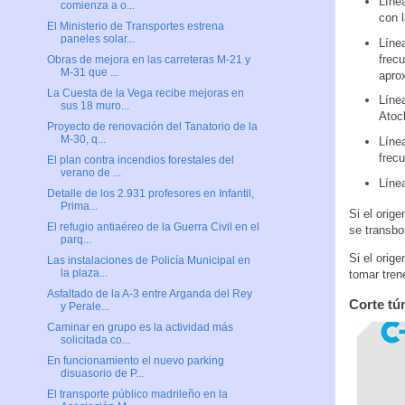
Línea
comienza a o...
con l
El Ministerio de Transportes estrena
paneles solar...
Línea
frec
Obras de mejora en las carreteras M-21 y
M-31 que ...
apro
La Cuesta de la Vega recibe mejoras en
Línea
sus 18 muro...
Atoc
Proyecto de renovación del Tanatorio de la
M-30, q...
Línea
frecu
El plan contra incendios forestales del
verano de ...
Línea
Detalle de los 2.931 profesores en Infantil,
Prima...
Si el orig
El refugio antiaéreo de la Guerra Civil en el
se transbo
parq...
Si el orig
Las instalaciones de Policía Municipal en
la plaza...
tomar tren
Asfaltado de la A-3 entre Arganda del Rey
Corte tú
y Perale...
Caminar en grupo es la actividad más
solicitada co...
En funcionamiento el nuevo parking
disuasorio de P...
El transporte público madrileño en la