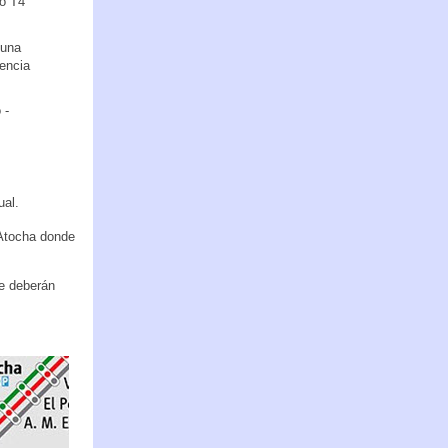
to T4
 una
encia
 -
ual.
 Atocha donde
se deberán