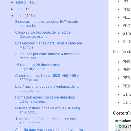
PN1 
►
agosto
( 116 )
PN2 
►
julio
( 153 )
▼
junio
( 126 )
PE1 
3 nuevas líneas de autobús EMT desde
PE2 
septiembre: ...
Cómo salvar las obras de la red de
G1 G
Cercanías este ...
G2 G
Los mejores planes para llevar a cabo por
Madrid e...
Del sábado
Autobuses por corte durante 4 meses del
tramo Plas...
PN3 
16 radares y 28 drones más en el
dispositivo de tr...
PN2 
Cambios en las líneas N505, 498, 499 y
PE3 
529H de aut...
PE2 
Las 7 nacionalidades mayoritarias de la
población ...
G1 G
Formación específica sobre derechos
LGTBi a los em...
G2 G
Nuevas instalaciones de Arriva (De Blas)
en Alcorc...
Corte tú
‘Plan Verano 2021’ en Madrid con casi
1.500 agente...
Autocita para vacunarse de coronavirus ya