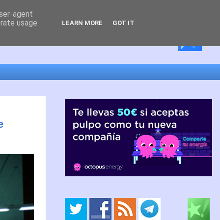
user-agent
erate usage
LEARN MORE
GOT IT
e