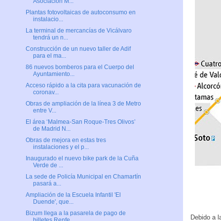
Asociación M...
Plantas fotovoltaicas de autoconsumo en
instalacio...
La terminal de mercancías de Vicálvaro
tendrá un n...
Construcción de un nuevo taller de Adif
para el ma...
86 nuevos bomberos para el Cuerpo del
Ayuntamiento...
Acceso rápido a la cita para vacunación de
coronav...
Obras de ampliación de la línea 3 de Metro
entre V...
El área ‘Malmea-San Roque-Tres Olivos’
de Madrid N...
Obras de mejora en estas tres
instalaciones y el p...
Inaugurado el nuevo bike park de la Cuña
Verde de ...
La sede de Policía Municipal en Chamartín
pasará a...
Ampliación de la Escuela Infantil 'El
Duende', que...
Bizum llega a la pasarela de pago de
Debido a l
billetes Renfe