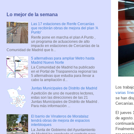
Lo mejor de la semana
Las 17 estaciones de Renfe Cercanías
que recibirán obras de mejora del plan 'A
Punto'
Renfe pone en marcha el plan A Punto ,
un programa de actuaciones de alto
impacto en estaciones de Cercanías de la
Comunidad de Madrid que b...
5 alternativas para ampliar Metro hasta
Madrid Nuevo Norte
La Comunidad de Madrid ha publicado
en el Portal de Trasparencia regional las
5 alternativas que estudia para llevar a
cabo la ampliación d...
Los trabaj
Juntas Municipales de Distrito de Madrid
varias lín
A petición de uno de nuestros lectores,
estas son las direcciones de las 21
se han dis
Juntas Municipales de Distrito de Madrid .
Cercanías
Para más información ...
El jueves 
El barrio de Vinateros de Moratalaz
de agosto
tendrá obras de mejora de espacios
continuará
interbloques
Finalment
La Junta de Gobierno del Ayuntamiento
de Madrid ha aprobado el contrato para