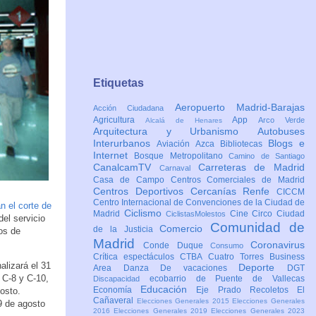
Etiquetas
Aeropuerto Madrid-Barajas
Acción Ciudadana
Agricultura
App
Arco Verde
Alcalá de Henares
Arquitectura y Urbanismo
Autobuses
Interurbanos
Blogs e
Aviación
Azca
Bibliotecas
Internet
Bosque Metropolitano
Camino de Santiago
CanalcamTV
Carreteras de Madrid
Carnaval
Casa de Campo
Centros Comerciales de Madrid
Centros Deportivos
Cercanías Renfe
CICCM
Centro Internacional de Convenciones de la Ciudad de
n el corte de
Ciclismo
Madrid
Cine
Circo
Ciudad
CiclistasMolestos
del servicio
Comunidad de
Comercio
de la Justicia
os de
Madrid
Coronavirus
Conde Duque
Consumo
Crítica espectáculos
CTBA Cuatro Torres Business
nalizará el 31
Deporte
Area
Danza
De vacaciones
DGT
, C-8 y C-10,
ecobarrio de Puente de Vallecas
Discapacidad
Educación
Economía
Eje Prado Recoletos
El
gosto.
Cañaveral
Elecciones Generales 2015
Elecciones Generales
29 de agosto
2016
Elecciones Generales 2019
Elecciones Generales 2023