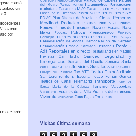
Palacio de Cibeles
Parque
Operación Mahou-Calderón
agosto estará
del Retiro
Parquímetros
Participación
Parque Ventas
establece un
ciudadana
Pasarelas M-30
Pasarelas río Manzanares
Paseo Verde del Suroeste A-5
Paseo de la Dirección
or 3.
Personas
PDMC Plan Director de Movilidad Ciclista
Movilidad Reducida
 procedentes
Piscinas
Plan VIVE
Planes
Renove
Planos de Transporte
Plaza de España
Plaza
Villaverde
Política
Mayor
Promocionado
Podcast
Proyecto
paso por
Puentes históricos
Puerta del Sol
Canalejas
Rebajas
Remodelación de Atocha
Remodelación de Serrano
Renfe -
Remodelación Estadio Santiago Bernabéu
Adif
Reportajes en directo
Restaurantes en Madrid
Sanidad
Seguridad y
Revistas
San Isidro
Emergencias
Semana del Orgullo
Semana Santa
Servicios Sociales
Senda Real GR-124
Solar Decathlon
Teatro
Taxi-VTC
Teatro Auditorio
Europe 2010
Sorteos
San Lorenzo de El Escorial
Teatro Fernán Gómez
Transporte
Teatros del Canal
Telemadrid
Túnel de
Turismo
Valdebebas
Santa María de la Cabeza
Veranos de la Villa
Víctimas del terrorismo
Valdecarros
Vivienda
Zona Bajas Emisiones
Voluntarios
que oscilarán
Visitas última semana
2
6
2
1
6
3