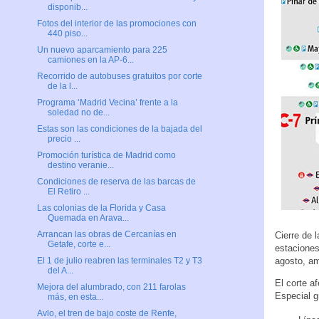
disponib...
Fotos del interior de las promociones con
440 piso...
Un nuevo aparcamiento para 225
camiones en la AP-6...
Recorrido de autobuses gratuitos por corte
de la l...
Programa ‘Madrid Vecina’ frente a la
soledad no de...
Estas son las condiciones de la bajada del
precio ...
Promoción turística de Madrid como
destino veranie...
Condiciones de reserva de las barcas de
El Retiro ...
Las colonias de la Florida y Casa
Quemada en Arava...
Arrancan las obras de Cercanías en
Cierre de l
Getafe, corte e...
estaciones
agosto, am
El 1 de julio reabren las terminales T2 y T3
del A...
El corte a
Mejora del alumbrado, con 211 farolas
Especial g
más, en esta...
Avlo, el tren de bajo coste de Renfe,