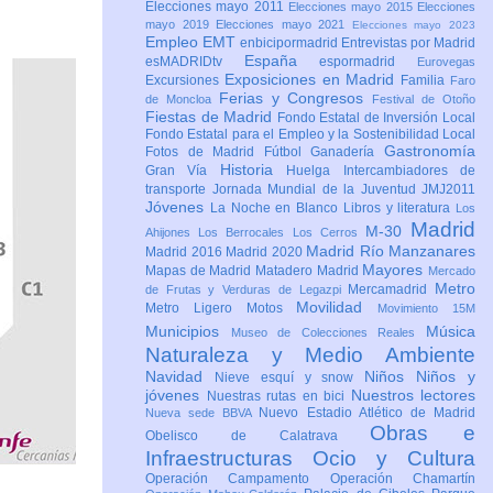
Elecciones mayo 2011
Elecciones mayo 2015
Elecciones
mayo 2019
Elecciones mayo 2021
Elecciones mayo 2023
Empleo
EMT
enbicipormadrid
Entrevistas por Madrid
España
esMADRIDtv
espormadrid
Eurovegas
Exposiciones en Madrid
Excursiones
Familia
Faro
Ferias y Congresos
de Moncloa
Festival de Otoño
Fiestas de Madrid
Fondo Estatal de Inversión Local
Fondo Estatal para el Empleo y la Sostenibilidad Local
Gastronomía
Fotos de Madrid
Fútbol
Ganadería
Historia
Gran Vía
Huelga
Intercambiadores de
transporte
Jornada Mundial de la Juventud JMJ2011
Jóvenes
La Noche en Blanco
Libros y literatura
Los
Madrid
M-30
Ahijones
Los Berrocales
Los Cerros
Madrid Río Manzanares
Madrid 2016
Madrid 2020
Mayores
Mapas de Madrid
Matadero Madrid
Mercado
Metro
Mercamadrid
de Frutas y Verduras de Legazpi
Movilidad
Metro Ligero
Motos
Movimiento 15M
Municipios
Música
Museo de Colecciones Reales
Naturaleza y Medio Ambiente
Navidad
Niños
Niños y
Nieve esquí y snow
jóvenes
Nuestros lectores
Nuestras rutas en bici
Nuevo Estadio Atlético de Madrid
Nueva sede BBVA
Obras e
Obelisco de Calatrava
Infraestructuras
Ocio y Cultura
Operación Campamento
Operación Chamartín