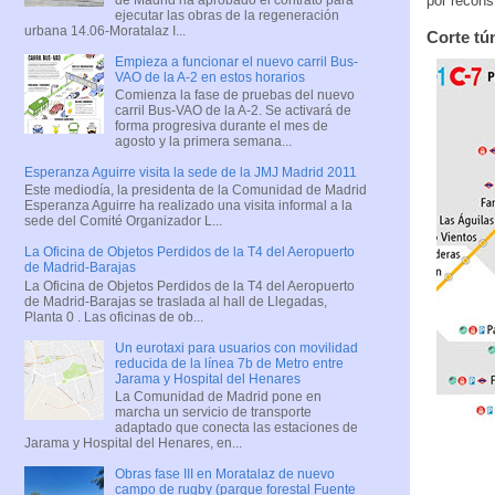
por recons
ejecutar las obras de la regeneración
urbana 14.06-Moratalaz I...
Corte tú
Empieza a funcionar el nuevo carril Bus-
VAO de la A-2 en estos horarios
Comienza la fase de pruebas del nuevo
carril Bus-VAO de la A-2. Se activará de
forma progresiva durante el mes de
agosto y la primera semana...
Esperanza Aguirre visita la sede de la JMJ Madrid 2011
Este mediodía, la presidenta de la Comunidad de Madrid
Esperanza Aguirre ha realizado una visita informal a la
sede del Comité Organizador L...
La Oficina de Objetos Perdidos de la T4 del Aeropuerto
de Madrid-Barajas
La Oficina de Objetos Perdidos de la T4 del Aeropuerto
de Madrid-Barajas se traslada al hall de Llegadas,
Planta 0 . Las oficinas de ob...
Un eurotaxi para usuarios con movilidad
reducida de la línea 7b de Metro entre
Jarama y Hospital del Henares
La Comunidad de Madrid pone en
marcha un servicio de transporte
adaptado que conecta las estaciones de
Jarama y Hospital del Henares, en...
Obras fase III en Moratalaz de nuevo
campo de rugby (parque forestal Fuente