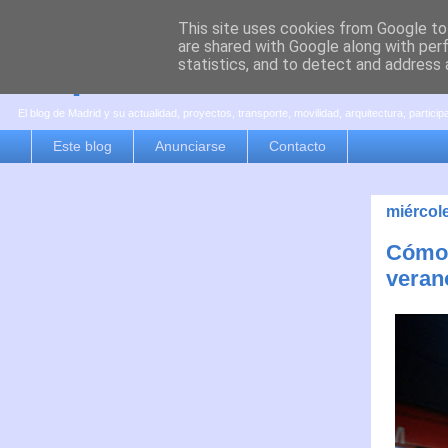
This site uses cookies from Google to 
are shared with Google along with per
es por madrid
statistics, and to detect and address 
El blog de Madrid y su actualidad, proyectos, transporte, movilidad, arquitectura, partici
Este blog
Anunciarse
Contacto
miércole
Cómo 
veran