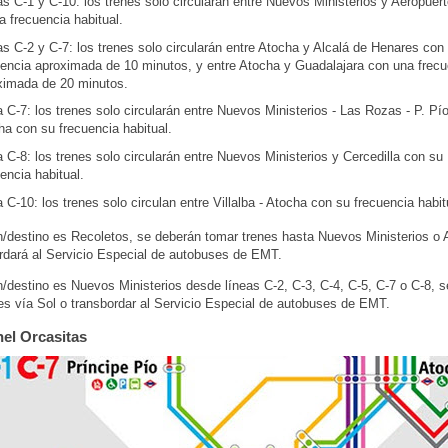
s C-1 y C-10: los trenes solo circularán entre Nuevos Ministerios y Aeropuer
a frecuencia habitual.
s C-2 y C-7: los trenes solo circularán entre Atocha y Alcalá de Henares con
uencia aproximada de 10 minutos, y entre Atocha y Guadalajara con una frecu
ximada de 20 minutos.
 C-7: los trenes solo circularán entre Nuevos Ministerios - Las Rozas - P. Pío
ha con su frecuencia habitual.
 C-8: los trenes solo circularán entre Nuevos Ministerios y Cercedilla con su
encia habitual.
 C-10: los trenes solo circulan entre Villalba - Atocha con su frecuencia habit
en/destino es Recoletos, se deberán tomar trenes hasta Nuevos Ministerios o
rdará al Servicio Especial de autobuses de EMT.
en/destino es Nuevos Ministerios desde líneas C-2, C-3, C-4, C-5, C-7 o C-8, 
es vía Sol o transbordar al Servicio Especial de autobuses de EMT.
nel Orcasitas