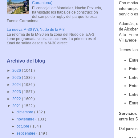
Con motivo
Carrantona)
El concejal de Moratalaz, Nacho Pezuela,
interrumpi
ha visitado los trabajos de construcción
servicio e
del campo de rugby del parque forestal
Fuente Carrantona. ...
Además, ci
de Alcoben
La nueva M-30 (V), Nudo de la A-3
Alto. Entr
La reforma de la M-30 en la zona del Nudo de la A-3
tiene programadas dos actuaciones: La primera es el
Villaverde
túnel de salida desde la M-30 direcc...
Trenes lan
Entr
Archivo del blog
Entr
►
2026
( 1041 )
Entr
►
2025
( 1839 )
►
2024
( 1986 )
Entre
►
2023
( 1557 )
Entr
►
2022
( 1600 )
Entre
▼
2021
( 1522 )
►
diciembre
( 132 )
Servicios
entre los 
►
noviembre
( 133 )
►
octubre
( 134 )
Del jueves
►
septiembre
( 149 )