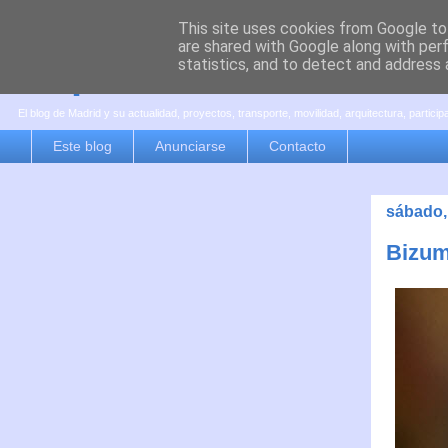
This site uses cookies from Google to 
are shared with Google along with per
es por madrid
statistics, and to detect and address 
El blog de Madrid y su actualidad, proyectos, transporte, movilidad, arquitectura, partici
Este blog
Anunciarse
Contacto
sábado,
Bizum 