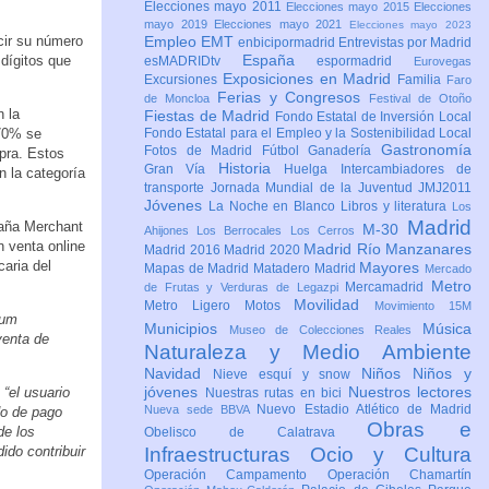
Elecciones mayo 2011
Elecciones mayo 2015
Elecciones
mayo 2019
Elecciones mayo 2021
Elecciones mayo 2023
ucir su número
Empleo
EMT
enbicipormadrid
Entrevistas por Madrid
España
 dígitos que
esMADRIDtv
espormadrid
Eurovegas
Exposiciones en Madrid
Excursiones
Familia
Faro
Ferias y Congresos
de Moncloa
Festival de Otoño
n la
Fiestas de Madrid
Fondo Estatal de Inversión Local
 70% se
Fondo Estatal para el Empleo y la Sostenibilidad Local
Gastronomía
Fotos de Madrid
Fútbol
Ganadería
pra. Estos
Historia
Gran Vía
Huelga
Intercambiadores de
n la categoría
transporte
Jornada Mundial de la Juventud JMJ2011
Jóvenes
La Noche en Blanco
Libros y literatura
Los
Madrid
paña Merchant
M-30
Ahijones
Los Berrocales
Los Cerros
n venta online
Madrid Río Manzanares
Madrid 2016
Madrid 2020
caria del
Mayores
Mapas de Madrid
Matadero Madrid
Mercado
Metro
Mercamadrid
de Frutas y Verduras de Legazpi
Movilidad
Metro Ligero
Motos
Movimiento 15M
zum
Municipios
Música
Museo de Colecciones Reales
 venta de
Naturaleza y Medio Ambiente
Navidad
Niños
Niños y
Nieve esquí y snow
jóvenes
Nuestros lectores
,
“el usuario
Nuestras rutas en bici
Nuevo Estadio Atlético de Madrid
Nueva sede BBVA
do de pago
Obras e
de los
Obelisco de Calatrava
ido contribuir
Infraestructuras
Ocio y Cultura
Operación Campamento
Operación Chamartín