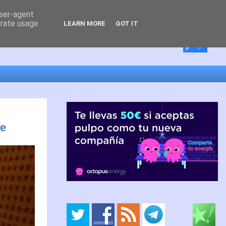
user-agent
erate usage
LEARN MORE
GOT IT
fe