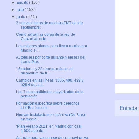
►
agosto
( 116 )
►
julio
( 153 )
▼
junio
( 126 )
3 nuevas líneas de autobús EMT desde
septiembre: ...
Cómo salvar las obras de la red de
Cercanías este ...
Los mejores planes para llevar a cabo por
Madrid e...
Autobuses por corte durante 4 meses del
tramo Plas...
16 radares y 28 drones más en el
dispositivo de tr...
Cambios en las líneas N505, 498, 499 y
529H de aut...
Las 7 nacionalidades mayoritarias de la
población ...
Formación específica sobre derechos
Entrada 
LGTBi a los em...
Nuevas instalaciones de Arriva (De Blas)
en Alcorc...
‘Plan Verano 2021’ en Madrid con casi
1.500 agente...
Autocita para vacunarse de coronavirus ya