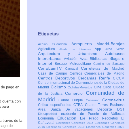
Etiquetas
Aeropuerto Madrid-Barajas
Acción Ciudadana
Agricultura
App
Arco Verde
Alcalá de Henares
Arquitectura y Urbanismo
Autobuses
Interurbanos
Blogs e
Aviación
Azca
Bibliotecas
Internet
Bosque Metropolitano
Camino de Santiago
CanalcamTV
Carreteras de Madrid
Carnaval
Casa de Campo
Centros Comerciales de Madrid
Centros Deportivos
Cercanías Renfe
CICCM
Centro Internacional de Convenciones de la Ciudad de
Ciclismo
 de pago en
Madrid
Cine
Circo
Ciudad
CiclistasMolestos
Comunidad de
Comercio
de la Justicia
Madrid
Coronavirus
Conde Duque
Consumo
ad cuenta con
Crítica espectáculos
CTBA Cuatro Torres Business
a para
Deporte
Area
Danza
De vacaciones
DGT
ecobarrio de Puente de Vallecas
Discapacidad
Educación
Economía
Eje Prado Recoletos
El
a través de la
Cañaveral
Elecciones Generales 2015
Elecciones Generales
 pago de
2016
Elecciones Generales 2019
Elecciones Generales 2023