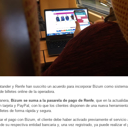
tander y Renfe han suscrito un acuerdo para incorporar Bizum como sistema
de billetes online de la operadora.
anera,
Bizum se suma a la pasarela de pago de Renfe
, que en la actualid
n tarjeta y PayPal, con lo que los clientes disponen de una nueva herramient
lletes de forma rápida y segura.
zar el pago con Bizum, el cliente debe haber activado previamente el servicio 
de su respectiva entidad bancaria y, una vez registrado, ya puede realizar el