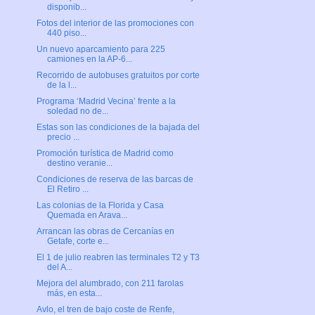
disponib...
Fotos del interior de las promociones con
440 piso...
Un nuevo aparcamiento para 225
camiones en la AP-6...
Recorrido de autobuses gratuitos por corte
de la l...
Programa ‘Madrid Vecina’ frente a la
soledad no de...
Estas son las condiciones de la bajada del
precio ...
Promoción turística de Madrid como
destino veranie...
Condiciones de reserva de las barcas de
El Retiro ...
Las colonias de la Florida y Casa
Quemada en Arava...
Arrancan las obras de Cercanías en
Getafe, corte e...
El 1 de julio reabren las terminales T2 y T3
del A...
Mejora del alumbrado, con 211 farolas
más, en esta...
Avlo, el tren de bajo coste de Renfe,