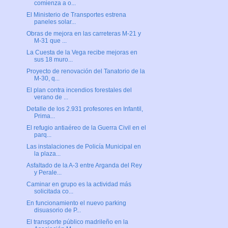
comienza a o...
El Ministerio de Transportes estrena
paneles solar...
Obras de mejora en las carreteras M-21 y
M-31 que ...
La Cuesta de la Vega recibe mejoras en
sus 18 muro...
Proyecto de renovación del Tanatorio de la
M-30, q...
El plan contra incendios forestales del
verano de ...
Detalle de los 2.931 profesores en Infantil,
Prima...
El refugio antiaéreo de la Guerra Civil en el
parq...
Las instalaciones de Policía Municipal en
la plaza...
Asfaltado de la A-3 entre Arganda del Rey
y Perale...
Caminar en grupo es la actividad más
solicitada co...
En funcionamiento el nuevo parking
disuasorio de P...
El transporte público madrileño en la