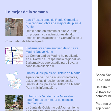
Lo mejor de la semana
Las 17 estaciones de Renfe Cercanías
que recibirán obras de mejora del plan 'A
Punto'
Renfe pone en marcha el plan A Punto ,
un programa de actuaciones de alto
impacto en estaciones de Cercanías de la
Comunidad de Madrid que b...
5 alternativas para ampliar Metro hasta
Madrid Nuevo Norte
La Comunidad de Madrid ha publicado
en el Portal de Trasparencia regional las
5 alternativas que estudia para llevar a
cabo la ampliación d...
Juntas Municipales de Distrito de Madrid
Banco San
A petición de uno de nuestros lectores,
la compra 
estas son las direcciones de las 21
Juntas Municipales de Distrito de Madrid .
De esta m
Para más información ...
el pago co
comprar bi
El barrio de Vinateros de Moratalaz
tendrá obras de mejora de espacios
interbloques
Para reali
La Junta de Gobierno del Ayuntamiento
app o web 
de Madrid ha aprobado el contrato para