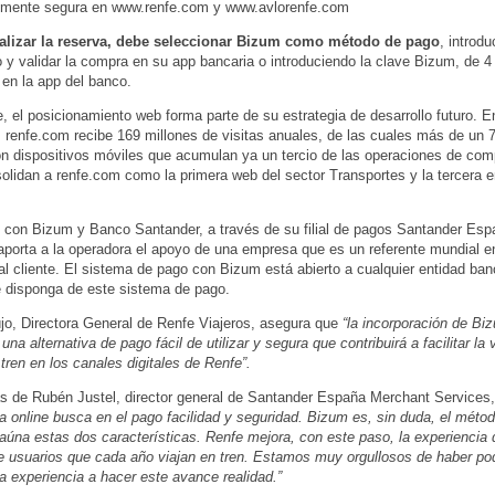
almente segura en www.renfe.com y www.avlorenfe.com
alizar la reserva, debe seleccionar Bizum como método de pago
, introd
o y validar la compra en su app bancaria o introduciendo la clave Bizum, de 4
 en la app del banco.
, el posicionamiento web forma parte de su estrategia de desarrollo futuro. E
, renfe.com recibe 169 millones de visitas anuales, de las cuales más de un
on dispositivos móviles que acumulan ya un tercio de las operaciones de com
olidan a renfe.com como la primera web del sector Transportes y la tercera e
 con Bizum y Banco Santander, a través de su filial de pagos Santander Es
aporta a la operadora el apoyo de una empresa que es un referente mundial e
 al cliente. El sistema de pago con Bizum está abierto a cualquier entidad ban
e disponga de este sistema de pago.
jo, Directora General de Renfe Viajeros, asegura que
“la incorporación de Bi
una alternativa de pago fácil de utilizar y segura que contribuirá a facilitar la
 tren en los canales digitales de Renfe”.
s de Rubén Justel, director general de Santander España Merchant Services
 online busca en el pago facilidad y seguridad. Bizum es, sin duda, el méto
aúna estas dos características. Renfe mejora, con este paso, la experiencia 
e usuarios que cada año viajan en tren. Estamos muy orgullosos de haber pod
a experiencia a hacer este avance realidad.”