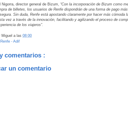
 Nigorra, director general de Bizum,
“Con la incorporación de Bizum como m
mpra de billetes, los usuarios de Renfe dispondrán de una forma de pago más
segura. Sin duda, Renfe está apostando claramente por hacer más cómoda la
esta vez a través de la innovación, facilitando y agilizando el proceso de comp
xperiencia de los viajeros”.
r
Miguel
a las
08:00
:
Renfe - Adif
y comentarios :
car un comentario