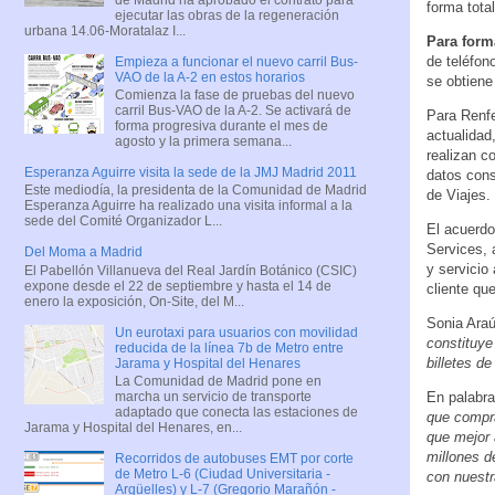
forma tot
ejecutar las obras de la regeneración
urbana 14.06-Moratalaz I...
Para form
de teléfon
Empieza a funcionar el nuevo carril Bus-
VAO de la A-2 en estos horarios
se obtiene
Comienza la fase de pruebas del nuevo
carril Bus-VAO de la A-2. Se activará de
Para Renfe
forma progresiva durante el mes de
actualidad
agosto y la primera semana...
realizan c
Esperanza Aguirre visita la sede de la JMJ Madrid 2011
datos cons
Este mediodía, la presidenta de la Comunidad de Madrid
de Viajes.
Esperanza Aguirre ha realizado una visita informal a la
sede del Comité Organizador L...
El acuerdo
Services, 
Del Moma a Madrid
y servicio
El Pabellón Villanueva del Real Jardín Botánico (CSIC)
expone desde el 22 de septiembre y hasta el 14 de
cliente qu
enero la exposición, On-Site, del M...
Sonia Araú
Un eurotaxi para usuarios con movilidad
constituye 
reducida de la línea 7b de Metro entre
billetes de
Jarama y Hospital del Henares
La Comunidad de Madrid pone en
En palabra
marcha un servicio de transporte
adaptado que conecta las estaciones de
que compra
Jarama y Hospital del Henares, en...
que mejor 
millones d
Recorridos de autobuses EMT por corte
de Metro L-6 (Ciudad Universitaria -
con nuestr
Argüelles) y L-7 (Gregorio Marañón -