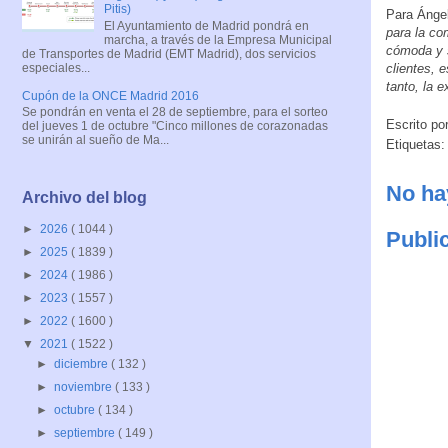
Pitis)
Para Ángel
El Ayuntamiento de Madrid pondrá en
para la co
marcha, a través de la Empresa Municipal
cómoda y 
de Transportes de Madrid (EMT Madrid), dos servicios
especiales...
clientes, 
tanto, la e
Cupón de la ONCE Madrid 2016
Se pondrán en venta el 28 de septiembre, para el sorteo
Escrito po
del jueves 1 de octubre "Cinco millones de corazonadas
se unirán al sueño de Ma...
Etiquetas
No ha
Archivo del blog
►
2026
( 1044 )
Publi
►
2025
( 1839 )
►
2024
( 1986 )
►
2023
( 1557 )
►
2022
( 1600 )
▼
2021
( 1522 )
►
diciembre
( 132 )
►
noviembre
( 133 )
►
octubre
( 134 )
►
septiembre
( 149 )