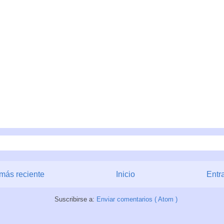
más reciente
Inicio
Entr
Suscribirse a:
Enviar comentarios ( Atom )