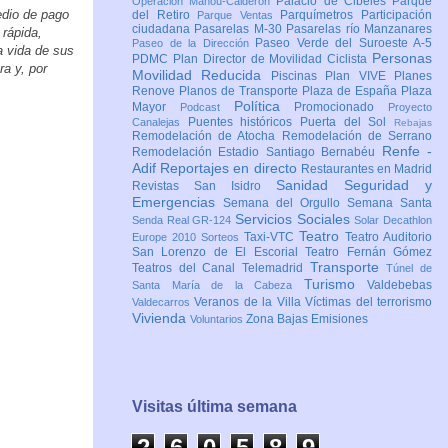
Palacio de Cibeles
Parque
Operación Mahou-Calderón
edio de pago
del Retiro
Parquímetros
Participación
Parque Ventas
ciudadana
Pasarelas M-30
Pasarelas río Manzanares
 rápida,
Paseo Verde del Suroeste A-5
Paseo de la Dirección
 vida de sus
Personas
PDMC Plan Director de Movilidad Ciclista
ra y, por
Movilidad Reducida
Piscinas
Plan VIVE
Planes
Renove
Planos de Transporte
Plaza de España
Plaza
Política
Mayor
Promocionado
Podcast
Proyecto
Puentes históricos
Puerta del Sol
Canalejas
Rebajas
Remodelación de Atocha
Remodelación de Serrano
Renfe -
Remodelación Estadio Santiago Bernabéu
Adif
Reportajes en directo
Restaurantes en Madrid
Sanidad
Seguridad y
Revistas
San Isidro
Emergencias
Semana del Orgullo
Semana Santa
Servicios Sociales
Senda Real GR-124
Solar Decathlon
Teatro
Taxi-VTC
Teatro Auditorio
Europe 2010
Sorteos
San Lorenzo de El Escorial
Teatro Fernán Gómez
Transporte
Teatros del Canal
Telemadrid
Túnel de
Turismo
Valdebebas
Santa María de la Cabeza
Veranos de la Villa
Víctimas del terrorismo
Valdecarros
Vivienda
Zona Bajas Emisiones
Voluntarios
Visitas última semana
2
6
0
5
8
9