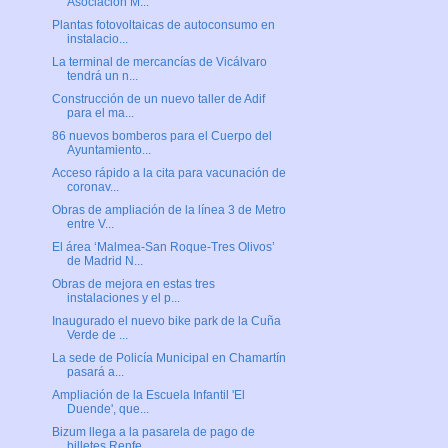
Asociación M...
Plantas fotovoltaicas de autoconsumo en
instalacio...
La terminal de mercancías de Vicálvaro
tendrá un n...
Construcción de un nuevo taller de Adif
para el ma...
86 nuevos bomberos para el Cuerpo del
Ayuntamiento...
Acceso rápido a la cita para vacunación de
coronav...
Obras de ampliación de la línea 3 de Metro
entre V...
El área ‘Malmea-San Roque-Tres Olivos’
de Madrid N...
Obras de mejora en estas tres
instalaciones y el p...
Inaugurado el nuevo bike park de la Cuña
Verde de ...
La sede de Policía Municipal en Chamartín
pasará a...
Ampliación de la Escuela Infantil 'El
Duende', que...
Bizum llega a la pasarela de pago de
billetes Renfe