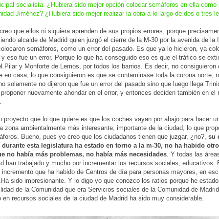
cipal socialista. ¿Hubiera sido mejor opción colocar semáforos en ella como 
inidad Jiménez? ¿Hubiera sido mejor realizar la obra a lo largo de dos o tres l
 creo que ellos ni siquiera aprenden de sus propios errores, porque precisame
iendo alcalde de Madrid quien juzgó el cierre de la M-30 por la avenida de la I
olocaron semáforos, como un error del pasado. Es que ya lo hicieron, ya col
y eso fue un error. Porque lo que ha conseguido eso es que el tráfico se exti
del Pilar y Monforte de Lemos, por todos los barrios. Es decir, no consiguieron
 en casa, lo que consiguieron es que se contaminase toda la corona norte, n
no solamente no dijeron que fue un error del pasado sino que luego llega Tri
 proponer nuevamente ahondar en el error, y entonces deciden también en el r
.
n proyecto que lo que quiere es que los coches vayan por abajo para hacer u
la zona ambientalmente más interesante, importante de la ciudad, lo que pro
foros. Bueno, pues yo creo que los ciudadanos tienen que juzgar, ¿no?,
su 
 durante esta legislatura ha estado en torno a la m-30, no ha habido otro
ue no había más problemas, no había más necesidades
. Y todas las área
ad han trabajado y mucho por incrementar los recursos sociales, educativos.
l incremento que ha habido de Centros de día para personas mayores, en esc
...Ha sido impresionante. Y lo digo yo que conozco los ratios porque he estad
lidad de la Comunidad que era Servicios sociales de la Comunidad de Madrid
 en recursos sociales de la ciudad de Madrid ha sido muy considerable.