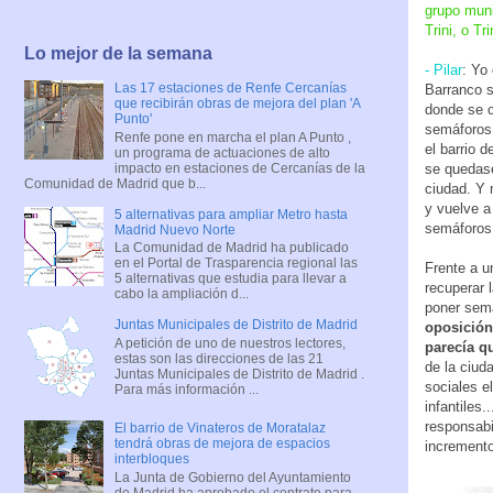
grupo muni
Trini, o Tr
Lo mejor de la semana
- Pilar
: Yo
Las 17 estaciones de Renfe Cercanías
Barranco s
que recibirán obras de mejora del plan 'A
donde se c
Punto'
semáforos 
Renfe pone en marcha el plan A Punto ,
el barrio 
un programa de actuaciones de alto
impacto en estaciones de Cercanías de la
se quedase
Comunidad de Madrid que b...
ciudad. Y 
y vuelve a
5 alternativas para ampliar Metro hasta
semáforos
Madrid Nuevo Norte
La Comunidad de Madrid ha publicado
en el Portal de Trasparencia regional las
Frente a u
5 alternativas que estudia para llevar a
recuperar 
cabo la ampliación d...
poner semá
Juntas Municipales de Distrito de Madrid
oposición
A petición de uno de nuestros lectores,
parecía q
estas son las direcciones de las 21
de la ciud
Juntas Municipales de Distrito de Madrid .
sociales e
Para más información ...
infantiles
responsabi
El barrio de Vinateros de Moratalaz
tendrá obras de mejora de espacios
incremento
interbloques
La Junta de Gobierno del Ayuntamiento
de Madrid ha aprobado el contrato para