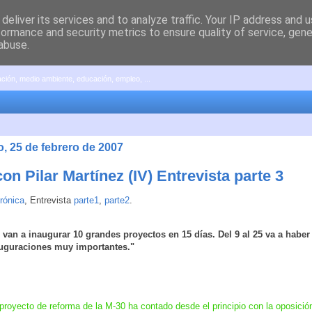
deliver its services and to analyze traffic. Your IP address and 
formance and security metrics to ensure quality of service, gen
abuse.
pación, medio ambiente, educación, empleo, ...
, 25 de febrero de 2007
n Pilar Martínez (IV) Entrevista parte 3
rónica
, Entrevista
parte1
,
parte2
.
 van a inaugurar 10 grandes proyectos en 15 días. Del 9 al 25 va a haber
uguraciones muy importantes."
proyecto de reforma de la M-30 ha contado desde el principio con la oposición