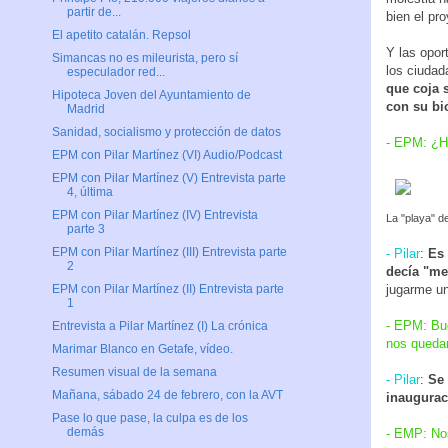
partir de...
bien el pr
El apetito catalán. Repsol
Y las opor
Simancas no es mileurista, pero sí
los ciudad
especulador red...
que coja s
Hipoteca Joven del Ayuntamiento de
con su bic
Madrid
Sanidad, socialismo y protección de datos
- EPM: ¿H
EPM con Pilar Martínez (VI) Audio/Podcast
EPM con Pilar Martínez (V) Entrevista parte
4, última
EPM con Pilar Martínez (IV) Entrevista
La "playa" d
parte 3
EPM con Pilar Martínez (III) Entrevista parte
- Pilar
:
Es 
2
decía "me
jugarme un
EPM con Pilar Martínez (II) Entrevista parte
1
- EPM: Bue
Entrevista a Pilar Martínez (I) La crónica
nos quedan
Marimar Blanco en Getafe, vídeo.
Resumen visual de la semana
- Pilar
:
Se 
Mañana, sábado 24 de febrero, con la AVT
inaugurac
Pase lo que pase, la culpa es de los
demás
- EMP: Nos