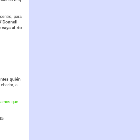
centro, para
O´Donnell
e vaya al río
Antes quién
 charlar, a
tramos que
15