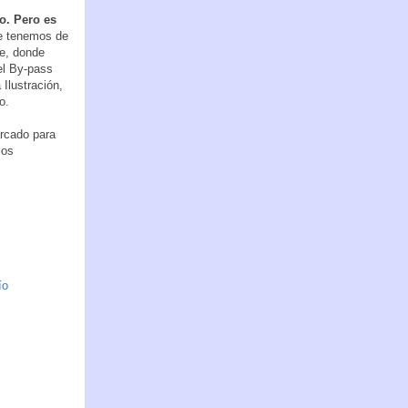
o. Pero es
ue tenemos de
je, donde
el By-pass
Ilustración,
o.
arcado para
mos
ío