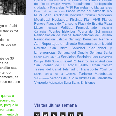
Palacio de Cibeles
Parque
Operación Mahou-Calderón
del Retiro
Parquímetros
Participación
Parque Ventas
ciudadana
Pasarelas M-30
Pasarelas río Manzanares
Paseo Verde del Suroeste A-5
Paseo de la Dirección
Personas
PDMC Plan Director de Movilidad Ciclista
Movilidad Reducida
Piscinas
Plan VIVE
Planes
Renove
Planos de Transporte
Plaza de España
Plaza
 ya está ahí
Política
Mayor
Promocionado
Podcast
Proyecto
ón que se va
Puentes históricos
Puerta del Sol
Canalejas
Rebajas
s
Remodelación de Atocha
Remodelación de Serrano
Renfe -
Remodelación Estadio Santiago Bernabéu
 de los
Adif
Reportajes en directo
Restaurantes en Madrid
s es que se
Sanidad
Seguridad y
Revistas
San Isidro
Emergencias
Semana del Orgullo
Semana Santa
Servicios Sociales
Senda Real GR-124
Solar Decathlon
ués de 30
Teatro
Taxi-VTC
Teatro Auditorio
Europe 2010
Sorteos
me he
San Lorenzo de El Escorial
Teatro Fernán Gómez
endito sea,
Transporte
Teatros del Canal
Telemadrid
Túnel de
o tengo
Turismo
Valdebebas
Santa María de la Cabeza
gicamente, es
Veranos de la Villa
Víctimas del terrorismo
Valdecarros
o que no tiene
Vivienda
Zona Bajas Emisiones
Voluntarios
 que va a
izquierdas,
n, porque lo
Visitas última semana
 ventanas.
uecimiento de
2
6
5
5
9
8