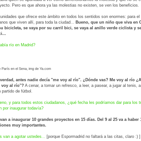
oyecto. Pero es que ahora ya las molestias no existen, se ven los beneficios.
tunidades que ofrece este ámbito en todos los sentidos son enormes: para el 
anos que viven allí, para toda la ciudad...
Bueno, que un niño que viva en 
u bicicleta, se vaya por su carril bici, se vaya al anillo verde ciclista y s
i...
abía río en Madrid?
e París en el Sena, img de Ya.com
verdad, antes nadie decía "me voy al río". ¿Dónde vas? Me voy al río ¿
 voy al río"?
A cenar, a tomar un refresco, a leer, a pasear, a jugar al tenis, a
 partido de fútbol.
no, y para todos estos ciudadanos, ¿qué fecha les podríamos dar para los 
 por inaugurar todavía?
van a inaugurar 10 grandes proyectos en 15 días. Del 9 al 25 va a haber 
iones muy importantes.
 van a agotar ustedes...
[porque Espormadrid no faltará a las citas, claro :) ]