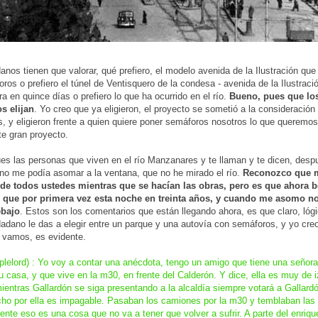
anos tienen que valorar, qué prefiero, el modelo avenida de la Ilustración que
ros o prefiero el túnel de Ventisquero de la condesa - avenida de la Ilustraci
ra en quince días o prefiero lo que ha ocurrido en el río.
Bueno, pues que lo
s elijan
. Yo creo que ya eligieron, el proyecto se sometió a la consideración
, y eligieron frente a quien quiere poner semáforos nosotros lo que queremo
te gran proyecto.
es las personas que viven en el río Manzanares y te llaman y te dicen, desp
no me podía asomar a la ventana, que no he mirado el río.
Reconozco que 
de todos ustedes mientras que se hacían las obras, pero es que ahora b
 que por primera vez esta noche en treinta años, y cuando me asomo n
ebajo
. Estos son los comentarios que están llegando ahora, es que claro, ló
dadano le das a elegir entre un parque y una autovía con semáforos, y yo cre
 vamos, es evidente.
lelord) : Yo voy a contar una anécdota, tengo un amigo que tiene una señora
su casa, y que vive en la m30, en frente del Calderón. Y dice, ella es muy de 
ientras Gallardón se siga presentando a la alcaldía siempre votará a Gallardó
ho por ella es impagable. Pasaban los camiones por la m30 y temblaban las
nte eso es una cosa que no va a tener que volver a sufrir. A parte del enriq