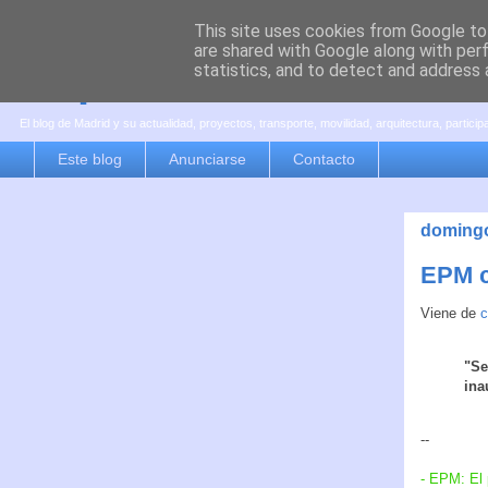
This site uses cookies from Google to 
are shared with Google along with per
es por madrid
statistics, and to detect and address 
El blog de Madrid y su actualidad, proyectos, transporte, movilidad, arquitectura, partici
Este blog
Anunciarse
Contacto
domingo
EPM co
Viene de
c
"Se
ina
--
- EPM: El 