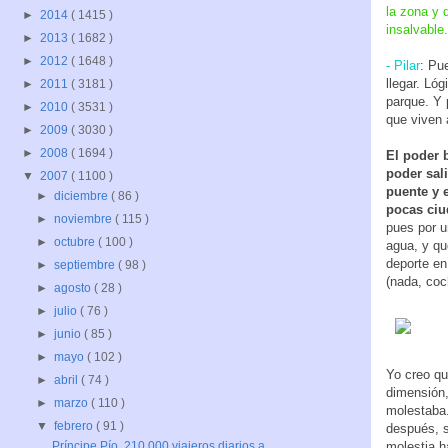
la zona y 
►
2014
( 1415 )
insalvable.
►
2013
( 1682 )
►
2012
( 1648 )
- Pilar
: Pu
llegar. Ló
►
2011
( 3181 )
parque. Y 
►
2010
( 3531 )
que viven a
►
2009
( 3030 )
►
2008
( 1694 )
El poder b
poder sali
▼
2007
( 1100 )
puente y e
►
diciembre
( 86 )
pocas ciu
►
noviembre
( 115 )
pues por u
►
octubre
( 100 )
agua, y qu
deporte en
►
septiembre
( 98 )
(nada, co
►
agosto
( 28 )
►
julio
( 76 )
►
junio
( 85 )
►
mayo
( 102 )
Yo creo qu
►
abril
( 74 )
dimensión,
►
marzo
( 110 )
molestaba.
▼
febrero
( 91 )
después, s
molestia h
Príncipe Pío, 210.000 viajeros diarios a