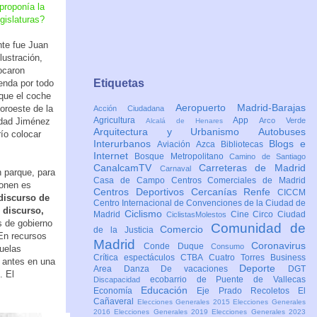
proponía la
egislaturas?
nte fue Juan
lustración,
ocaron
Etiquetas
enda por todo
 que el coche
Aeropuerto Madrid-Barajas
oroeste de la
Acción Ciudadana
Agricultura
App
nidad Jiménez
Arco Verde
Alcalá de Henares
Arquitectura y Urbanismo
Autobuses
ío colocar
Interurbanos
Blogs e
Aviación
Azca
Bibliotecas
Internet
Bosque Metropolitano
Camino de Santiago
CanalcamTV
Carreteras de Madrid
Carnaval
n parque, para
Casa de Campo
Centros Comerciales de Madrid
ponen es
Centros Deportivos
Cercanías Renfe
CICCM
discurso de
Centro Internacional de Convenciones de la Ciudad de
 discurso,
Ciclismo
Madrid
Cine
Circo
Ciudad
CiclistasMolestos
s de gobierno
Comunidad de
Comercio
de la Justicia
 En recursos
Madrid
Coronavirus
Conde Duque
Consumo
uelas
Crítica espectáculos
CTBA Cuatro Torres Business
o antes en una
Deporte
Area
Danza
De vacaciones
DGT
. El
ecobarrio de Puente de Vallecas
Discapacidad
Educación
Economía
Eje Prado Recoletos
El
Cañaveral
Elecciones Generales 2015
Elecciones Generales
2016
Elecciones Generales 2019
Elecciones Generales 2023