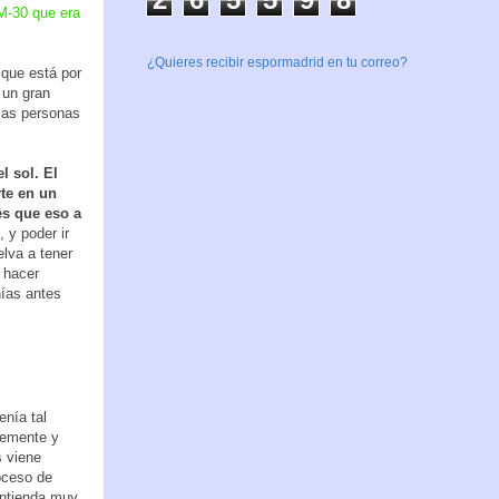
 M-30 que era
¿Quieres recibir espormadrid en tu correo?
 que está por
 un gran
 las personas
l sol. El
rte en un
 es que eso a
 y poder ir
lva a tener
s hacer
nías antes
enía tal
temente y
s viene
oceso de
entienda muy