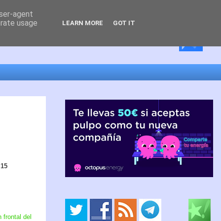
user-agent
erate usage
LEARN MORE
GOT IT
 15
 frontal del