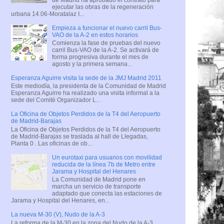
ejecutar las obras de la regeneración
urbana 14.06-Moratalaz I...
Empieza a funcionar el nuevo carril Bus-
VAO de la A-2 en estos horarios
Comienza la fase de pruebas del nuevo
carril Bus-VAO de la A-2. Se activará de
forma progresiva durante el mes de
agosto y la primera semana...
Esperanza Aguirre visita la sede de la JMJ Madrid 2011
Este mediodía, la presidenta de la Comunidad de Madrid
Esperanza Aguirre ha realizado una visita informal a la
sede del Comité Organizador L...
La Oficina de Objetos Perdidos de la T4 del Aeropuerto
de Madrid-Barajas
La Oficina de Objetos Perdidos de la T4 del Aeropuerto
de Madrid-Barajas se traslada al hall de Llegadas,
Planta 0 . Las oficinas de ob...
Un eurotaxi para usuarios con movilidad
reducida de la línea 7b de Metro entre
Jarama y Hospital del Henares
La Comunidad de Madrid pone en
marcha un servicio de transporte
adaptado que conecta las estaciones de
Jarama y Hospital del Henares, en...
La nueva M-30 (V), Nudo de la A-3
La reforma de la M-30 en la zona del Nudo de la A-3