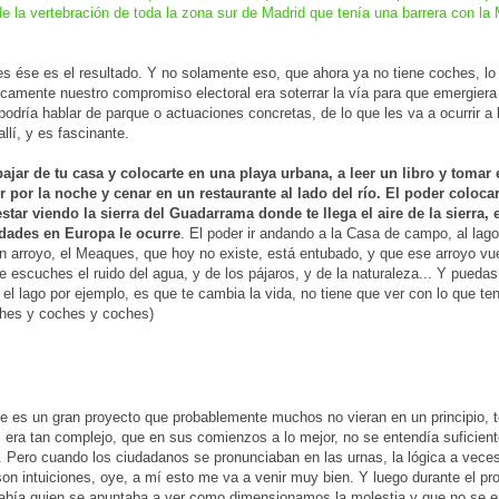
de la vertebración de toda la zona sur de Madrid que tenía una barrera con la
es ése es el resultado. Y no solamente eso, que ahora ya no tiene coches, lo
gicamente nuestro compromiso electoral era soterrar la vía para que emergiera
podría hablar de parque o actuaciones concretas, de lo que les va a ocurrir a
llí, y es fascinante.
ajar de tu casa y colocarte en una playa urbana, a leer un libro y tomar e
r por la noche y cenar en un restaurante al lado del río. El poder coloca
star viendo la sierra del Guadarrama donde te llega el aire de la sierra,
dades en Europa le ocurre
. El poder ir andando a la Casa de campo, al lago,
n arroyo, el Meaques, que hoy no existe, está entubado, y que ese arroyo vue
e escuches el ruido del agua, y de los pájaros, y de la naturaleza... Y pueda
 el lago por ejemplo, es que te cambia la vida, no tiene que ver con lo que te
ches y coches y coches)
e es un gran proyecto que probablemente muchos no vieran en un principio, t
 era tan complejo, que en sus comienzos a lo mejor, no se entendía suficien
 Pero cuando los ciudadanos se pronunciaban en las urnas, la lógica a vece
on intuiciones, oye, a mí esto me va a venir muy bien. Y luego durante el pr
abía quien se apuntaba a ver como dimensionamos la molestia y que no se 