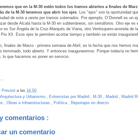
remos que en la M-30 estén todos los tramos abiertos a finales de Marz
s de la M-30 tenemos que abrir los ejes
. Los "ejes" son la oportunidad q
ciudad de este a oeste por tramos soterrados. Por ejemplo, O´Donnell es un e
zar desde Alcalá hasta la M-30 en subterráneos, sin semáforos. Otro eje es 
eje es Sor Ángela de la Cruz-Marqués de Viana, otro Ventisquero-avenida de la 
s Pio XII. Esos ejes te permiten acortar tiempo y también se están inaugurand
to, finales de Marzo - primera semana de Abril, es la fecha que nos hemos m
do terminado, todo abierto. Y entonces inauguraremos. Porque todavía no he
, lo que hacemos es poner en servicio.
...
r
Prevost
a las
16:50
Arquitectura y Urbanismo
,
Entrevistas por Madrid
,
M-30
,
Madrid
,
Madrid R
es
,
Obras e Infraestructuras
,
Política
,
Reportajes en directo
y comentarios :
car un comentario