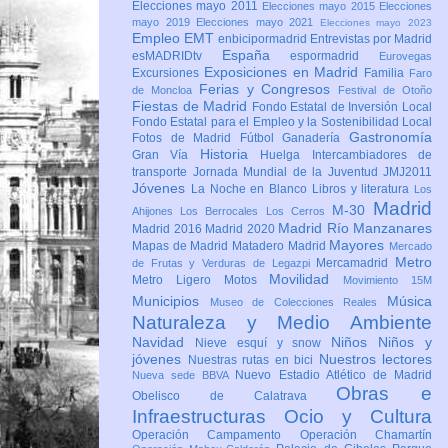
Elecciones mayo 2011
Elecciones mayo 2015
Elecciones
mayo 2019
Elecciones mayo 2021
Elecciones mayo 2023
Empleo
EMT
enbicipormadrid
Entrevistas por Madrid
España
esMADRIDtv
espormadrid
Eurovegas
Exposiciones en Madrid
Excursiones
Familia
Faro
Ferias y Congresos
de Moncloa
Festival de Otoño
Fiestas de Madrid
Fondo Estatal de Inversión Local
Fondo Estatal para el Empleo y la Sostenibilidad Local
Gastronomía
Fotos de Madrid
Fútbol
Ganadería
Historia
Gran Vía
Huelga
Intercambiadores de
transporte
Jornada Mundial de la Juventud JMJ2011
Jóvenes
La Noche en Blanco
Libros y literatura
Los
Madrid
M-30
Ahijones
Los Berrocales
Los Cerros
Madrid Río Manzanares
Madrid 2016
Madrid 2020
Mayores
Mapas de Madrid
Matadero Madrid
Mercado
Metro
Mercamadrid
de Frutas y Verduras de Legazpi
Movilidad
Metro Ligero
Motos
Movimiento 15M
Municipios
Música
Museo de Colecciones Reales
Naturaleza y Medio Ambiente
Navidad
Niños
Niños y
Nieve esquí y snow
jóvenes
Nuestros lectores
Nuestras rutas en bici
Nuevo Estadio Atlético de Madrid
Nueva sede BBVA
Obras e
Obelisco de Calatrava
Infraestructuras
Ocio y Cultura
Operación Campamento
Operación Chamartín