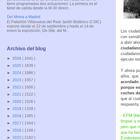
tiene programadas dos actuaciones: La primera es el
túnel de salida desde la M-30 direcc...
Del Moma a Madrid
El Pabellón Villanueva del Real Jardín Botánico (CSIC)
expone desde el 22 de septiembre y hasta el 14 de
enero la exposición, On-Site, del M...
Los ciudad
con semáfo
a abrir aho
ciudadano
Archivo del blog
ciudadanos
►
2026
( 1041 )
ejecute es
►
2025
( 1839 )
Y ahora pu
►
2024
( 1986 )
años, que 
►
2023
( 1557 )
acordado 
porque es
►
2022
( 1600 )
coches d
►
2021
( 1522 )
que al ciu
►
2020
( 1526 )
respuesta,
►
2019
( 1339 )
- EPM (Hep
►
2018
( 1385 )
limpiar a 
►
2017
( 1344 )
pero que m
►
2016
( 1168 )
que ha hec
►
2015
( 1182 )
Evidenteme