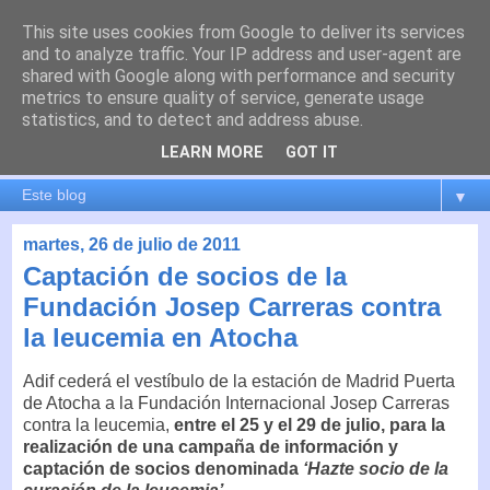
This site uses cookies from Google to deliver its services
es por madrid
and to analyze traffic. Your IP address and user-agent are
shared with Google along with performance and security
metrics to ensure quality of service, generate usage
El blog de Madrid y su actualidad, proyectos, transporte,
statistics, and to detect and address abuse.
movilidad, arquitectura, participación, medio ambiente,
educación, empleo, ...
LEARN MORE
GOT IT
▼
martes, 26 de julio de 2011
Captación de socios de la
Fundación Josep Carreras contra
la leucemia en Atocha
Adif cederá el vestíbulo de la estación de Madrid Puerta
de Atocha a la Fundación Internacional Josep Carreras
contra la leucemia,
entre el 25 y el 29 de julio, para la
realización de una campaña de información y
captación de socios denominada
‘Hazte socio de la