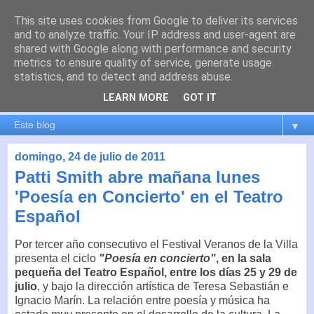
This site uses cookies from Google to deliver its services
es por madrid
and to analyze traffic. Your IP address and user-agent are
shared with Google along with performance and security
metrics to ensure quality of service, generate usage
El blog de Madrid y su actualidad, proyectos, transporte,
statistics, and to detect and address abuse.
movilidad, arquitectura, participación, medio ambiente,
educación, empleo, ...
LEARN MORE
GOT IT
▼
domingo, 24 de julio de 2011
Patti Smith abre mañana lunes
'Poesía en Concierto' en el Teatro
Español
Por tercer año consecutivo el Festival Veranos de la Villa
presenta el ciclo
"Poesía en concierto"
, en la sala
pequeña del Teatro Español, entre los días 25 y 29 de
julio
, y bajo la dirección artística de Teresa Sebastián e
Ignacio Marín. La relación entre poesía y música ha