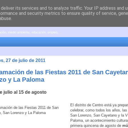
deliver its services and to analyze traffic. Your IP address and 
formance and security metrics to ensure quality of service, gen
abuse.
pación, medio ambiente, educación, empleo, ...
s, 27 de julio de 2011
amación de las Fiestas 2011 de San Cayeta
zo y La Paloma
e julio al 15 de agosto
El distrito de Centro está ya prepa
celebrar, como todos los años, las
San Lorenzo, San Cayetano y la Vi
Paloma, un acontecimiento cultural
primera quincena de agosto de
mú