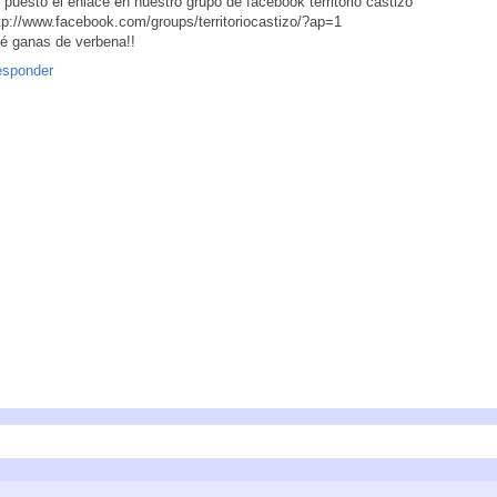
 puesto el enlace en nuestro grupo de facebook territorio castizo
tp://www.facebook.com/groups/territoriocastizo/?ap=1
é ganas de verbena!!
sponder