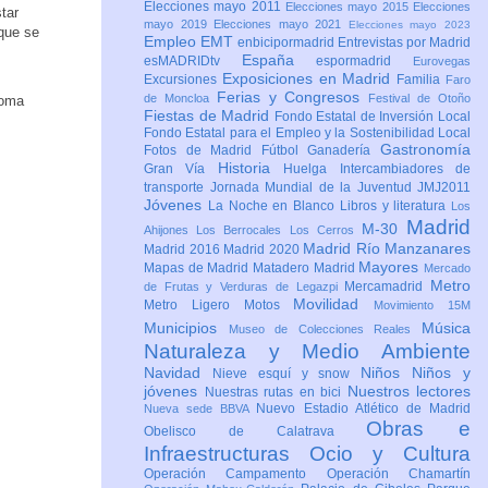
Elecciones mayo 2011
Elecciones mayo 2015
Elecciones
tar
mayo 2019
Elecciones mayo 2021
Elecciones mayo 2023
 que se
Empleo
EMT
enbicipormadrid
Entrevistas por Madrid
España
esMADRIDtv
espormadrid
Eurovegas
Exposiciones en Madrid
Excursiones
Familia
Faro
Ferias y Congresos
de Moncloa
Festival de Otoño
Fiestas de Madrid
Fondo Estatal de Inversión Local
Fondo Estatal para el Empleo y la Sostenibilidad Local
Gastronomía
Fotos de Madrid
Fútbol
Ganadería
Historia
Gran Vía
Huelga
Intercambiadores de
transporte
Jornada Mundial de la Juventud JMJ2011
Jóvenes
La Noche en Blanco
Libros y literatura
Los
Madrid
M-30
Ahijones
Los Berrocales
Los Cerros
Madrid Río Manzanares
Madrid 2016
Madrid 2020
Mayores
Mapas de Madrid
Matadero Madrid
Mercado
Metro
Mercamadrid
de Frutas y Verduras de Legazpi
Movilidad
Metro Ligero
Motos
Movimiento 15M
Municipios
Música
Museo de Colecciones Reales
Naturaleza y Medio Ambiente
Navidad
Niños
Niños y
Nieve esquí y snow
jóvenes
Nuestros lectores
Nuestras rutas en bici
Nuevo Estadio Atlético de Madrid
Nueva sede BBVA
Obras e
Obelisco de Calatrava
Infraestructuras
Ocio y Cultura
Operación Campamento
Operación Chamartín