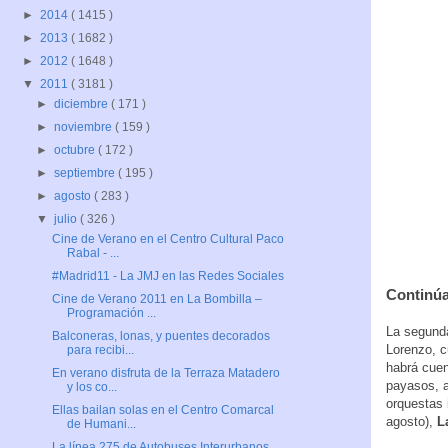
►
2014
( 1415 )
►
2013
( 1682 )
►
2012
( 1648 )
▼
2011
( 3181 )
►
diciembre
( 171 )
►
noviembre
( 159 )
►
octubre
( 172 )
►
septiembre
( 195 )
►
agosto
( 283 )
▼
julio
( 326 )
Cine de Verano en el Centro Cultural Paco
Rabal - ...
#Madrid11 - La JMJ en las Redes Sociales
Continú
Cine de Verano 2011 en La Bombilla –
Programación ...
La segunda
Balconeras, lonas, y puentes decorados
Lorenzo, c
para recibi...
habrá cuen
En verano disfruta de la Terraza Matadero
payasos, a
y los co...
orquestas 
Ellas bailan solas en el Centro Comarcal
agosto),
L
de Humani...
La línea 275 de Autobuses Interurbanos