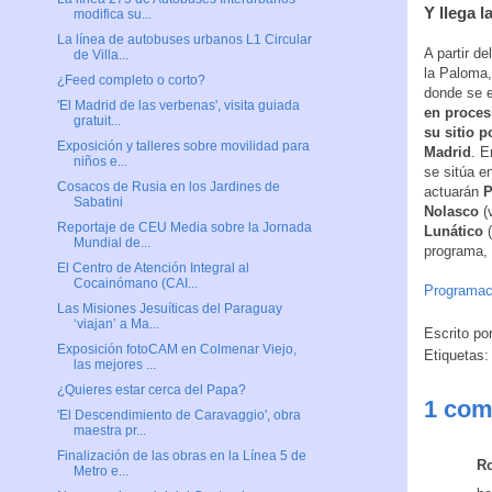
Y llega l
modifica su...
La línea de autobuses urbanos L1 Circular
A partir de
de Villa...
la Paloma,
¿Feed completo o corto?
donde se e
'El Madrid de las verbenas', visita guiada
en proces
gratuit...
su sitio 
Exposición y talleres sobre movilidad para
Madrid
. E
niños e...
se sitúa en
Cosacos de Rusia en los Jardines de
actuarán
P
Sabatini
Nolasco
(v
Reportaje de CEU Media sobre la Jornada
Lunático
(
Mundial de...
programa,
El Centro de Atención Integral al
Cocainómano (CAI...
Programac
Las Misiones Jesuíticas del Paraguay
‘viajan’ a Ma...
Escrito po
Exposición fotoCAM en Colmenar Viejo,
Etiquetas
las mejores ...
¿Quieres estar cerca del Papa?
1 com
'El Descendimiento de Caravaggio', obra
maestra pr...
Finalización de las obras en la Línea 5 de
R
Metro e...