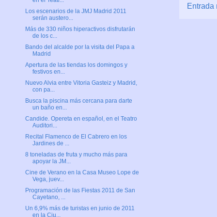
en el Teatr...
Entrada 
Los escenarios de la JMJ Madrid 2011
serán austero...
Más de 330 niños hiperactivos disfrutarán
de los c...
Bando del alcalde por la visita del Papa a
Madrid
Apertura de las tiendas los domingos y
festivos en...
Nuevo Alvia entre Vitoria Gasteiz y Madrid,
con pa...
Busca la piscina más cercana para darte
un baño en...
Candide. Opereta en español, en el Teatro
Auditori...
Recital Flamenco de El Cabrero en los
Jardines de ...
8 toneladas de fruta y mucho más para
apoyar la JM...
Cine de Verano en la Casa Museo Lope de
Vega, juev...
Programación de las Fiestas 2011 de San
Cayetano, ...
Un 6,9% más de turistas en junio de 2011
en la Ciu...