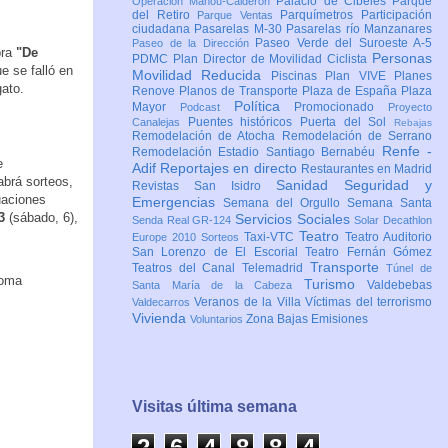
Palacio de Cibeles
Parque
Operación Mahou-Calderón
del Retiro
Parquímetros
Participación
Parque Ventas
ciudadana
Pasarelas M-30
Pasarelas río Manzanares
Paseo Verde del Suroeste A-5
Paseo de la Dirección
bra
"De
Personas
PDMC Plan Director de Movilidad Ciclista
e se falló en
Movilidad Reducida
Piscinas
Plan VIVE
Planes
gato.
Renove
Planos de Transporte
Plaza de España
Plaza
Política
Mayor
Promocionado
Podcast
Proyecto
Puentes históricos
Puerta del Sol
Canalejas
Rebajas
Remodelación de Atocha
Remodelación de Serrano
Renfe -
Remodelación Estadio Santiago Bernabéu
e
Adif
Reportajes en directo
Restaurantes en Madrid
abrá sorteos,
Sanidad
Seguridad y
Revistas
San Isidro
uaciones
Emergencias
Semana del Orgullo
Semana Santa
3
(sábado, 6),
Servicios Sociales
Senda Real GR-124
Solar Decathlon
Teatro
Taxi-VTC
Teatro Auditorio
Europe 2010
Sorteos
San Lorenzo de El Escorial
Teatro Fernán Gómez
Transporte
Teatros del Canal
Telemadrid
Túnel de
Turismo
Valdebebas
Santa María de la Cabeza
Veranos de la Villa
Víctimas del terrorismo
Valdecarros
Vivienda
Zona Bajas Emisiones
Voluntarios
Visitas última semana
2
6
4
8
8
4