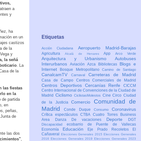
tivos,
atraen a
entes y
úñez, ha
Etiquetas
mación en un
najes castizos
Aeropuerto Madrid-Barajas
a de la
Acción Ciudadana
Agricultura
App
 Vega y
Arco Verde
Alcalá de Henares
Arquitectura y Urbanismo
Autobuses
a, la señá
Interurbanos
Blogs e
Aviación
Azca
Bibliotecas
 boticario
. La
Internet
Bosque Metropolitano
Camino de Santiago
 Casa de la
CanalcamTV
Carreteras de Madrid
Carnaval
Casa de Campo
Centros Comerciales de Madrid
Centros Deportivos
Cercanías Renfe
CICCM
 las fiestas
Centro Internacional de Convenciones de la Ciudad de
rlo en la
Ciclismo
Madrid
Cine
Circo
Ciudad
CiclistasMolestos
o de partida
Comunidad de
Comercio
de la Justicia
o, en
Madrid
Coronavirus
Conde Duque
Consumo
os, peñas,
Crítica espectáculos
CTBA Cuatro Torres Business
 Junta de
Deporte
Area
Danza
De vacaciones
DGT
ecobarrio de Puente de Vallecas
Discapacidad
Educación
Economía
Eje Prado Recoletos
El
nte las dos
Cañaveral
Elecciones Generales 2015
Elecciones Generales
ecimientos"
,
2016
Elecciones Generales 2019
Elecciones Generales 2023