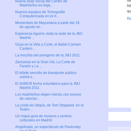
he
Nueva sede social del Centro de
Madrileños en Arge...
ht
qu
Nuevos equipos de Tomografía
Computerizada en el H...
Re
Momentum de Mayumana a partir del 16
de agosto en ...
Esperanza Aguirre visita la sede de la JMJ
Madrid ...
Goya en la Villa y Corte, el Ballet Carmen
Cantero...
La mochila del peregrino de la JMJ 2011
Zarzuelas en la Gran Vía: La Corte de
Faraón y La ...
El billete sencillo de transporte público
subirá s...
El SAMUR forma voluntarios para la JMJ
Madrid 2011
Los madrileños eligen menús con exceso
de calorías...
La costa de Utopía, de Tom Stoppard, en el
Teatro ...
Un mapa-guía de museos y centros
culturales en Madrid
Angelhada, un espectáculo de Pavlovsky