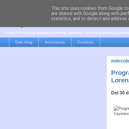
This site uses cookies from Google to 
are shared with Google along with per
es por madrid
statistics, and to detect and address 
El blog de Madrid y su actualidad, proyectos, transporte, movilidad, arquitectura, partici
Este blog
Anunciarse
Contacto
miércole
Progr
Loren
Del 30 d