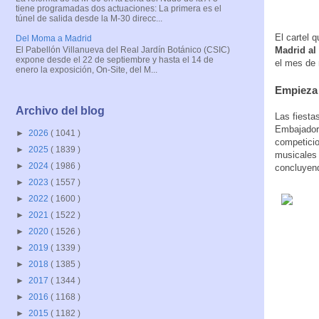
tiene programadas dos actuaciones: La primera es el
túnel de salida desde la M-30 direcc...
El cartel 
Del Moma a Madrid
El Pabellón Villanueva del Real Jardín Botánico (CSIC)
Madrid al
expone desde el 22 de septiembre y hasta el 14 de
el mes de 
enero la exposición, On-Site, del M...
Empieza
Archivo del blog
Las fiesta
Embajadore
►
2026
( 1041 )
competicio
►
2025
( 1839 )
musicales
►
2024
( 1986 )
concluyend
►
2023
( 1557 )
►
2022
( 1600 )
►
2021
( 1522 )
►
2020
( 1526 )
►
2019
( 1339 )
►
2018
( 1385 )
►
2017
( 1344 )
►
2016
( 1168 )
►
2015
( 1182 )