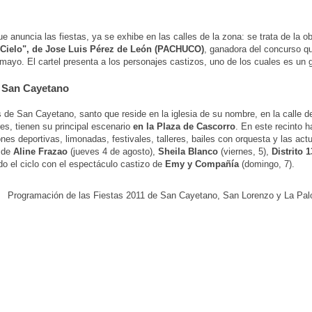
que anuncia las fiestas, ya se exhibe en las calles de la zona: se trata de la o
 Cielo", de Jose Luis Pérez de León (PACHUCO)
, ganadora del concurso qu
mayo. El cartel presenta a los personajes castizos, uno de los cuales es un 
 San Cayetano
s de San Cayetano, santo que reside en la iglesia de su nombre, en la calle d
s, tienen su principal escenario
en la Plaza de Cascorro
. En este recinto h
nes deportivas, limonadas, festivales, talleres, bailes con orquesta y las act
 de
Aline Frazao
(jueves 4 de agosto),
Sheila Blanco
(viernes, 5),
Distrito 1
o el ciclo con el espectáculo castizo de
Emy y Compañía
(domingo, 7).