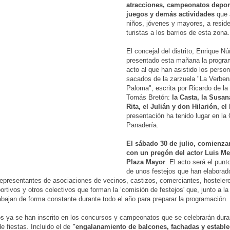
atracciones, campeonatos depor
juegos y demás actividades
que 
niños, jóvenes y mayores, a resid
turistas a los barrios de esta zona.
El concejal del distrito, Enrique N
presentado esta mañana la progra
acto al que han asistido los perso
sacados de la zarzuela "La Verben
Paloma", escrita por Ricardo de la
Tomás Bretón:
la Casta, la Susan
Rita, el Julián y don Hilarión, el
presentación ha tenido lugar en la
Panadería.
El sábado 30 de julio, comienzan
con un pregón del actor Luis Me
Plaza Mayor
. El acto será el punt
de unos festejos que han elaborad
representantes de asociaciones de vecinos, castizos, comerciantes, hosteler
ortivos y otros colectivos que forman la ‘comisión de festejos' que, junto a la
trabajan de forma constante durante todo el año para preparar la programación.
s ya se han inscrito en los concursos y campeonatos que se celebrarán dura
 fiestas. Incluido el de
"engalanamiento de balcones, fachadas y establ