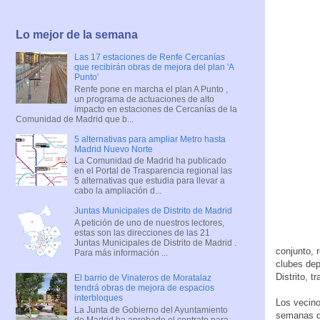
Lo mejor de la semana
Las 17 estaciones de Renfe Cercanías
que recibirán obras de mejora del plan 'A
Punto'
Renfe pone en marcha el plan A Punto ,
un programa de actuaciones de alto
impacto en estaciones de Cercanías de la
Comunidad de Madrid que b...
5 alternativas para ampliar Metro hasta
Madrid Nuevo Norte
La Comunidad de Madrid ha publicado
en el Portal de Trasparencia regional las
5 alternativas que estudia para llevar a
cabo la ampliación d...
Juntas Municipales de Distrito de Madrid
A petición de uno de nuestros lectores,
estas son las direcciones de las 21
Juntas Municipales de Distrito de Madrid .
conjunto, 
Para más información ...
clubes dep
Distrito, 
El barrio de Vinateros de Moratalaz
tendrá obras de mejora de espacios
interbloques
Los vecino
La Junta de Gobierno del Ayuntamiento
semanas de
de Madrid ha aprobado el contrato para