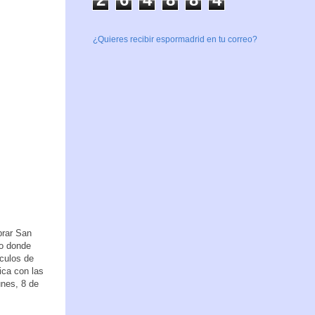
¿Quieres recibir espormadrid en tu correo?
brar San
to donde
culos de
ica con las
unes, 8 de