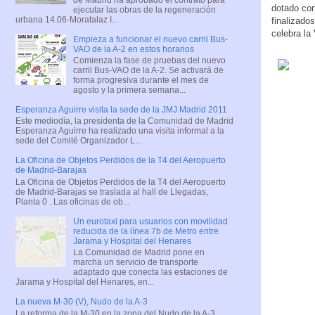
dotado con
ejecutar las obras de la regeneración
urbana 14.06-Moratalaz I...
finalizado
celebra la
Empieza a funcionar el nuevo carril Bus-
VAO de la A-2 en estos horarios
Comienza la fase de pruebas del nuevo
carril Bus-VAO de la A-2. Se activará de
forma progresiva durante el mes de
agosto y la primera semana...
Esperanza Aguirre visita la sede de la JMJ Madrid 2011
Este mediodía, la presidenta de la Comunidad de Madrid
Esperanza Aguirre ha realizado una visita informal a la
sede del Comité Organizador L...
La Oficina de Objetos Perdidos de la T4 del Aeropuerto
de Madrid-Barajas
La Oficina de Objetos Perdidos de la T4 del Aeropuerto
de Madrid-Barajas se traslada al hall de Llegadas,
Planta 0 . Las oficinas de ob...
Un eurotaxi para usuarios con movilidad
reducida de la línea 7b de Metro entre
Jarama y Hospital del Henares
La Comunidad de Madrid pone en
marcha un servicio de transporte
adaptado que conecta las estaciones de
Jarama y Hospital del Henares, en...
La nueva M-30 (V), Nudo de la A-3
La reforma de la M-30 en la zona del Nudo de la A-3