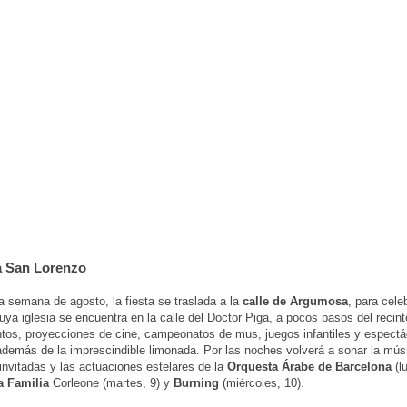
a San Lorenzo
 semana de agosto, la fiesta se traslada a la
calle de Argumosa
, para cele
uya iglesia se encuentra en la calle del Doctor Piga, a pocos pasos del recin
tos, proyecciones de cine, campeonatos de mus, juegos infantiles y espectá
demás de la imprescindible limonada. Por las noches volverá a sonar la mús
invitadas y las actuaciones estelares de la
Orquesta Árabe de Barcelona
(l
a Familia
Corleone (martes, 9) y
Burning
(miércoles, 10).