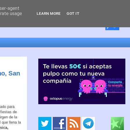
user-agent
erate usage
LEARN MORE
GOT IT
no, San
rado para
 fiestas de
rgen de la
 que llena la
sica,