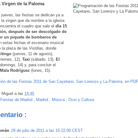
a Virgen de la Paloma
l jueves, las fiestas se dedican ya a
 la virgen que da nombre a la iglesia
ncuentra el cuadro que sale el
día 15
ión, después de ser descolgado de
por un piquete de bomberos de
n estas fechas el escenario musical
 la plaza de las Vistillas, donde
itingo
(jueves, 11 de agosto),
iernes, 12),
Taxi
(sábado, 13),
El
domingo, 14) y, para concluir el
Mala Rodríguez
(lunes, 15).
ión de las Fiestas 2011 de San Cayetano, San Lorenzo y La Paloma, en PD
r
Miguel
a las
14:45
:
Fiestas de Madrid
,
Madrid
,
Música
,
Ocio y Cultura
entario :
omán
29 de julio de 2011 a las 15:22:00 CEST