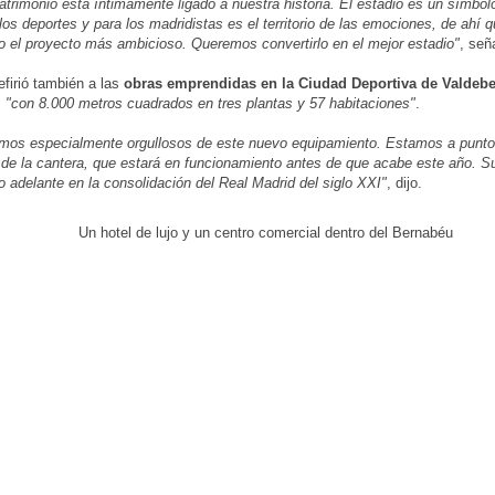
atrimonio está íntimamente ligado a nuestra historia. El estadio es un símbol
los deportes y para los madridistas es el territorio de las emociones, de ahí
 el proyecto más ambicioso. Queremos convertirlo en el mejor estadio"
, señ
efirió también a las
obras emprendidas en la Ciudad Deportiva de Valdeb
,
"con 8.000 metros cuadrados en tres plantas y 57 habitaciones"
.
mos especialmente orgullosos de este nuevo equipamiento. Estamos a punto
 de la cantera, que estará en funcionamiento antes de que acabe este año. S
 adelante en la consolidación del Real Madrid del siglo XXI"
, dijo.