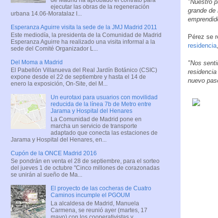
"Nuestro p
ejecutar las obras de la regeneración
grande de 
urbana 14.06-Moratalaz I...
emprendido
Esperanza Aguirre visita la sede de la JMJ Madrid 2011
Este mediodía, la presidenta de la Comunidad de Madrid
Pérez se r
Esperanza Aguirre ha realizado una visita informal a la
residencia
sede del Comité Organizador L...
Del Moma a Madrid
"Nos senti
El Pabellón Villanueva del Real Jardín Botánico (CSIC)
residencia
expone desde el 22 de septiembre y hasta el 14 de
nuevo paso
enero la exposición, On-Site, del M...
Un eurotaxi para usuarios con movilidad
reducida de la línea 7b de Metro entre
Jarama y Hospital del Henares
La Comunidad de Madrid pone en
marcha un servicio de transporte
adaptado que conecta las estaciones de
Jarama y Hospital del Henares, en...
Cupón de la ONCE Madrid 2016
Se pondrán en venta el 28 de septiembre, para el sorteo
del jueves 1 de octubre "Cinco millones de corazonadas
se unirán al sueño de Ma...
El proyecto de las cocheras de Cuatro
Caminos incumple el PGOUM
La alcaldesa de Madrid, Manuela
Carmena, se reunió ayer (martes, 17
mayo) con los cooperativistas y