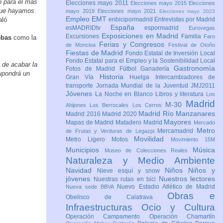
o para el más
Elecciones mayo 2011
Elecciones mayo 2015
Elecciones
 que hayamos
mayo 2019
Elecciones mayo 2021
Elecciones mayo 2023
Empleo
EMT
aló
enbicipormadrid
Entrevistas por Madrid
España
esMADRIDtv
espormadrid
Eurovegas
Exposiciones en Madrid
Excursiones
Familia
Faro
ebas
como la
Ferias y Congresos
de Moncloa
Festival de Otoño
Fiestas de Madrid
Fondo Estatal de Inversión Local
Fondo Estatal para el Empleo y la Sostenibilidad Local
 de acabar la
Gastronomía
Fotos de Madrid
Fútbol
Ganadería
upondrá un
Historia
Gran Vía
Huelga
Intercambiadores de
transporte
Jornada Mundial de la Juventud JMJ2011
Jóvenes
La Noche en Blanco
Libros y literatura
Los
Madrid
M-30
Ahijones
Los Berrocales
Los Cerros
Madrid Río Manzanares
Madrid 2016
Madrid 2020
Mayores
Mapas de Madrid
Matadero Madrid
Mercado
Metro
Mercamadrid
de Frutas y Verduras de Legazpi
Movilidad
Metro Ligero
Motos
Movimiento 15M
Municipios
Música
Museo de Colecciones Reales
Naturaleza y Medio Ambiente
Navidad
Niños
Niños y
Nieve esquí y snow
jóvenes
Nuestros lectores
Nuestras rutas en bici
Nuevo Estadio Atlético de Madrid
Nueva sede BBVA
Obras e
Obelisco de Calatrava
Infraestructuras
Ocio y Cultura
Operación Campamento
Operación Chamartín