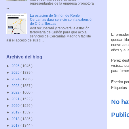
representantes de la empresa promotora
...
La estación de Griñón de Renfe
Cercanías dará servicio con la extensión
de C-5 a Illescas
Adif recuperará y renovará la estación
ferroviaria de Griñón para que acoja
El presiden
servicios de Cercanías Madrid y facilite
quedan lib
así el acceso de sus ci...
nuevo acue
años y a l
Archivo del blog
Pérez dest
victoria co
►
2026
( 1045 )
para fomen
►
2025
( 1839 )
►
2024
( 1986 )
Escrito po
►
2023
( 1557 )
Etiquetas:
►
2022
( 1600 )
►
2021
( 1522 )
No ha
►
2020
( 1526 )
►
2019
( 1339 )
Publi
►
2018
( 1385 )
►
2017
( 1344 )