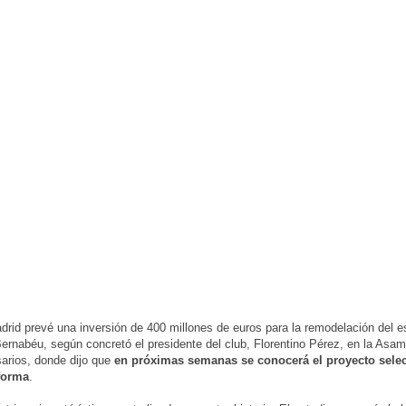
drid prevé una inversión de 400 millones de euros para la remodelación del e
ernabéu, según concretó el presidente del club, Florentino Pérez, en la Asa
rios, donde dijo que
en próximas semanas se conocerá el proyecto sele
eforma
.