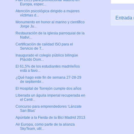
Plan 2013 para promocionar Madrid en
Europa, espec...
Atención psicológica dirigido a mujeres
víctimas d...
Entrada 
Monumento en honor al marino y científico
Jorge Ju...
Restauración de la iglesia parroquial de la
Nativi...
Certificación de calidad ISO para el
Servicio de T...
Inaugurado el colegio público bilingüe
Plácido Dom...
El 61,5% de los estudiantes madrileños
está a favo...
¿Qué hago este fin de semana 27-28-29
de septiembr...
El Hospital de Torrejón cumple dos años
Liberada un águila imperial recuperada en
el Centr...
Concurso para emprendedores ‘Lánzate
San Blas'
Apúntate a la Fiesta de la Bici Madrid 2013
Air Europa, como parte de la alianza
SkyTeam, util...