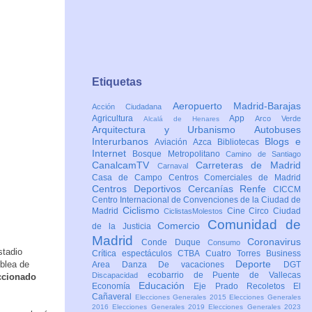
Etiquetas
Aeropuerto Madrid-Barajas
Acción Ciudadana
Agricultura
App
Arco Verde
Alcalá de Henares
Arquitectura y Urbanismo
Autobuses
Interurbanos
Blogs e
Aviación
Azca
Bibliotecas
Internet
Bosque Metropolitano
Camino de Santiago
CanalcamTV
Carreteras de Madrid
Carnaval
Casa de Campo
Centros Comerciales de Madrid
Centros Deportivos
Cercanías Renfe
CICCM
Centro Internacional de Convenciones de la Ciudad de
Ciclismo
Madrid
Cine
Circo
Ciudad
CiclistasMolestos
Comunidad de
Comercio
de la Justicia
Madrid
Coronavirus
Conde Duque
Consumo
stadio
Crítica espectáculos
CTBA Cuatro Torres Business
Deporte
mblea de
Area
Danza
De vacaciones
DGT
ecobarrio de Puente de Vallecas
Discapacidad
ccionado
Educación
Economía
Eje Prado Recoletos
El
Cañaveral
Elecciones Generales 2015
Elecciones Generales
2016
Elecciones Generales 2019
Elecciones Generales 2023