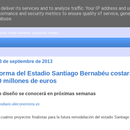
deliver its services and to analyze traffic. Your IP address and 
formance and security metrics to ensure quality of service, gen
abuse.
pación, medio ambiente, educación, empleo, ...
23 de septiembre de 2013
forma del Estadio Santiago Bernabéu costa
0 millones de euros
o diseño se conocerá en próximas semanas
odiario.eleconomista.es