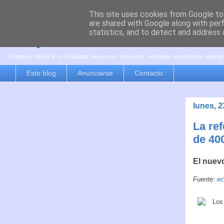
This site uses cookies from Google to 
are shared with Google along with per
es por madrid
statistics, and to detect and address 
El blog de Madrid y su actualidad, proyectos, transporte, movilidad, arquitectura, partici
Este blog
Anunciarse
Contacto
lunes, 
La re
de 40
El nuev
Fuente:
ec