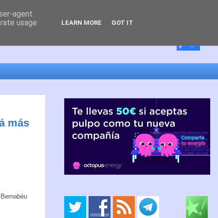
user-agent
erate usage
LEARN MORE
GOT IT
rá más