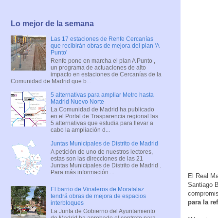
Lo mejor de la semana
Las 17 estaciones de Renfe Cercanías
que recibirán obras de mejora del plan 'A
Punto'
Renfe pone en marcha el plan A Punto ,
un programa de actuaciones de alto
impacto en estaciones de Cercanías de la
Comunidad de Madrid que b...
5 alternativas para ampliar Metro hasta
Madrid Nuevo Norte
La Comunidad de Madrid ha publicado
en el Portal de Trasparencia regional las
5 alternativas que estudia para llevar a
cabo la ampliación d...
Juntas Municipales de Distrito de Madrid
A petición de uno de nuestros lectores,
estas son las direcciones de las 21
Juntas Municipales de Distrito de Madrid .
Para más información ...
El Real Ma
Santiago B
El barrio de Vinateros de Moratalaz
compromisa
tendrá obras de mejora de espacios
para la r
interbloques
La Junta de Gobierno del Ayuntamiento
de Madrid ha aprobado el contrato para