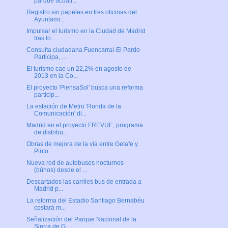
parque acuáti...
Registro sin papeles en tres oficinas del
Ayuntami...
Impulsar el turismo en la Ciudad de Madrid
tras lo...
Consulta ciudadana Fuencarral-El Pardo
Participa, ...
El turismo cae un 22,2% en agosto de
2013 en la Co...
El proyecto 'PiensaSol' busca una reforma
particip...
La estación de Metro 'Ronda de la
Comunicación' di...
Madrid en el proyecto FREVUE, programa
de distribu...
Obras de mejora de la vía entre Getafe y
Pinto
Nueva red de autobuses nocturnos
(búhos) desde el ...
Descartados las carriles bus de entrada a
Madrid p...
La reforma del Estadio Santiago Bernabéu
costará m...
Señalización del Parque Nacional de la
Sierra de G...