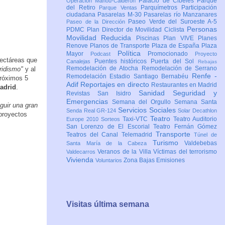
Palacio de Cibeles
Parque
Operación Mahou-Calderón
del Retiro
Parquímetros
Participación
Parque Ventas
ciudadana
Pasarelas M-30
Pasarelas río Manzanares
Paseo Verde del Suroeste A-5
Paseo de la Dirección
Personas
PDMC Plan Director de Movilidad Ciclista
Movilidad Reducida
Piscinas
Plan VIVE
Planes
Renove
Planos de Transporte
Plaza de España
Plaza
Política
Mayor
Promocionado
Podcast
Proyecto
hectáreas que
Puentes históricos
Puerta del Sol
Canalejas
Rebajas
Remodelación de Atocha
Remodelación de Serrano
ridismo"
y al
Renfe -
Remodelación Estadio Santiago Bernabéu
próximos 5
Adif
Reportajes en directo
Restaurantes en Madrid
Madrid
.
Sanidad
Seguridad y
Revistas
San Isidro
Emergencias
Semana del Orgullo
Semana Santa
guir una gran
Servicios Sociales
Senda Real GR-124
Solar Decathlon
proyectos
Teatro
Taxi-VTC
Teatro Auditorio
Europe 2010
Sorteos
San Lorenzo de El Escorial
Teatro Fernán Gómez
Transporte
Teatros del Canal
Telemadrid
Túnel de
Turismo
Valdebebas
Santa María de la Cabeza
Veranos de la Villa
Víctimas del terrorismo
Valdecarros
Vivienda
Zona Bajas Emisiones
Voluntarios
Visitas última semana