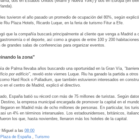
amá, dos en Estados Unidos (Miami y Nueva York) y dos en Europa (en Berl
rlanda).
les tuvieron el año pasado un promedio de ocupación del 80%, según explicó 
de Riu Plaza Hotels, Ricardo Luque, en la feria de turismo Fitur a Efe.
gó que la compañía buscará principalmente al cliente que venga a Madrid a di
a gastronomía o el deporte, así como a grupos de entre 100 y 200 habitaciones
 de grandes salas de conferencias para organizar eventos.
inando la zona"
ía de Palma llevaba años buscando una oportunidad en la Gran Vía,
"barrien
ficio por edificio"
, reveló este viernes Luque. Riu ha ganado la partida a otro
 como Hard Rock o Palladium, que también estuvieron interesados en construi
jo en el centro de Madrid, explicó el directivo.
ado, España batió su récord con más de 75 millones de turistas. Según dato
 Destino, la empresa municipal encargada de promover la capital en el mundo
llegaron en Madrid más de ocho millones de personas. En particular, los turi
casi un 4% en términos interanuales. Los estadounidenses, británicos, italian
fueron los que, hasta noviembre, llenaron más los hoteles de la capital.
r
Miguel
a las
08:00
:
Plaza de España
,
Turismo