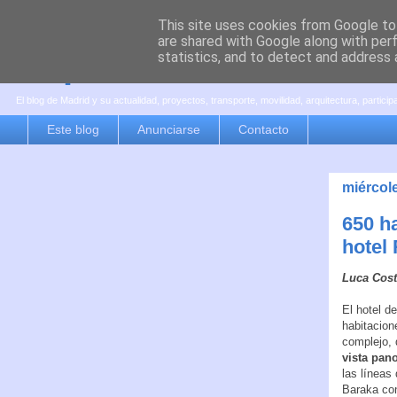
This site uses cookies from Google to 
are shared with Google along with per
es por madrid
statistics, and to detect and address 
El blog de Madrid y su actualidad, proyectos, transporte, movilidad, arquitectura, partici
Este blog
Anunciarse
Contacto
miércol
650 ha
hotel 
Luca Cost
El hotel d
habitacion
complejo, 
vista pan
las líneas
Baraka con