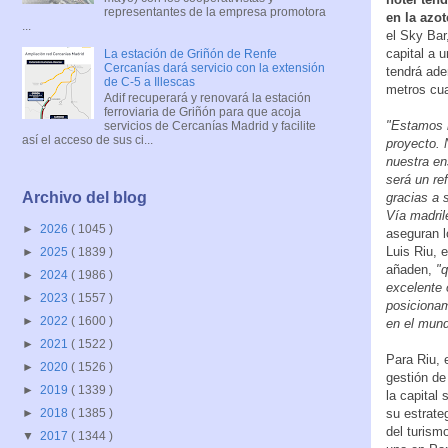
representantes de la empresa promotora
en la azot
...
el Sky Bar
capital a 
La estación de Griñón de Renfe
Cercanías dará servicio con la extensión
tendrá ad
de C-5 a Illescas
metros cu
Adif recuperará y renovará la estación
ferroviaria de Griñón para que acoja
"Estamos 
servicios de Cercanías Madrid y facilite
así el acceso de sus ci...
proyecto. 
nuestra en
será un re
Archivo del blog
gracias a 
Vía madrile
►
2026
( 1045 )
aseguran l
Luis Riu, 
►
2025
( 1839 )
añaden,
"q
►
2024
( 1986 )
excelente 
►
2023
( 1557 )
posiciona
►
2022
( 1600 )
en el mund
►
2021
( 1522 )
Para Riu,
►
2020
( 1526 )
gestión de
►
2019
( 1339 )
la capital 
su estrate
►
2018
( 1385 )
del turism
▼
2017
( 1344 )