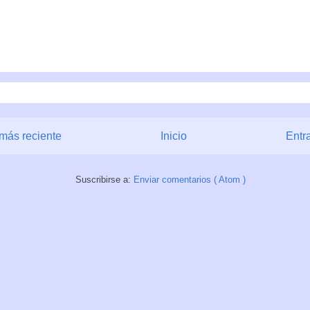
más reciente
Inicio
Entr
Suscribirse a:
Enviar comentarios ( Atom )