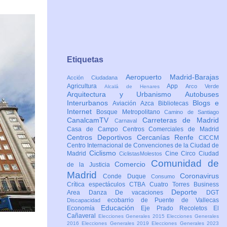
Etiquetas
Aeropuerto Madrid-Barajas
Acción Ciudadana
Agricultura
App
Arco Verde
Alcalá de Henares
Arquitectura y Urbanismo
Autobuses
Interurbanos
Blogs e
Aviación
Azca
Bibliotecas
Internet
Bosque Metropolitano
Camino de Santiago
CanalcamTV
Carreteras de Madrid
Carnaval
Casa de Campo
Centros Comerciales de Madrid
Centros Deportivos
Cercanías Renfe
CICCM
Centro Internacional de Convenciones de la Ciudad de
Ciclismo
Madrid
Cine
Circo
Ciudad
CiclistasMolestos
Comunidad de
Comercio
de la Justicia
Madrid
Coronavirus
Conde Duque
Consumo
Crítica espectáculos
CTBA Cuatro Torres Business
Deporte
Area
Danza
De vacaciones
DGT
ecobarrio de Puente de Vallecas
Discapacidad
Educación
Economía
Eje Prado Recoletos
El
Cañaveral
Elecciones Generales 2015
Elecciones Generales
2016
Elecciones Generales 2019
Elecciones Generales 2023