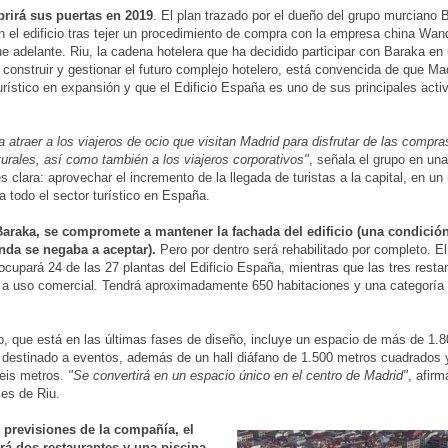
brirá sus puertas en 2019
. El plan trazado por el dueño del grupo murciano 
n el edificio tras tejer un procedimiento de compra con la empresa china Wan
gue adelante. Riu, la cadena hotelera que ha decidido participar con Baraka e
 construir y gestionar el futuro complejo hotelero, está convencida de que Ma
rístico en expansión y que el Edificio España es uno de sus principales acti
a atraer a los viajeros de ocio que visitan Madrid para disfrutar de las compra
lturales, así como también a los viajeros corporativos"
, señala el grupo en un
es clara: aprovechar el incremento de la llegada de turistas a la capital, en 
a todo el sector turístico en España.
Baraka, se compromete a mantener la fachada del edificio (una condición
da se negaba a aceptar).
Pero por dentro será rehabilitado por completo. El
ocupará 24 de las 27 plantas del Edificio España, mientras que las tres resta
 a uso comercial. Tendrá aproximadamente 650 habitaciones y una categoría 
o, que está en las últimas fases de diseño, incluye un espacio de más de 1.
destinado a eventos, además de un hall diáfano de 1.500 metros cuadrados 
seis metros.
"Se convertirá en un espacio único en el centro de Madrid"
, afirm
es de Riu.
 previsiones de la compañía, el
drá dos restaurantes y una piscina