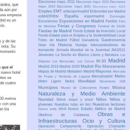
Elecciones mayo 2011
Elecciones mayo 2015
Elecciones
Baraka, que
mayo 2019
Elecciones mayo 2021
Elecciones mayo 2023
da aún por
Empleo
EMT
enbicipormadrid
Entrevistas por Madrid
n una empresa
España
esMADRIDtv
espormadrid
Eurovegas
drid es un
Exposiciones en Madrid
Excursiones
Familia
Faro
vos.
Ferias y Congresos
de Moncloa
Festival de Otoño
Fiestas de Madrid
Fondo Estatal de Inversión Local
Fondo Estatal para el Empleo y la Sostenibilidad Local
Gastronomía
Fotos de Madrid
Fútbol
Ganadería
s y de las
Historia
Gran Vía
Huelga
Intercambiadores de
a nota. Su
transporte
Jornada Mundial de la Juventud JMJ2011
un momento
Jóvenes
La Noche en Blanco
Libros y literatura
Los
Madrid
M-30
Ahijones
Los Berrocales
Los Cerros
Madrid Río Manzanares
Madrid 2016
Madrid 2020
 que el
Mayores
Mapas de Madrid
Matadero Madrid
Mercado
 nuevo hotel
Metro
Mercamadrid
de Frutas y Verduras de Legazpi
ntes se
Movilidad
Metro Ligero
Motos
Movimiento 15M
de cuatro
Municipios
Música
Museo de Colecciones Reales
Naturaleza y Medio Ambiente
800 metros
Navidad
Niños
Niños y
Nieve esquí y snow
y con una
jóvenes
Nuestros lectores
Nuestras rutas en bici
an los
Nuevo Estadio Atlético de Madrid
Nueva sede BBVA
Obras e
Obelisco de Calatrava
Infraestructuras
Ocio y Cultura
Operación Campamento
Operación Chamartín