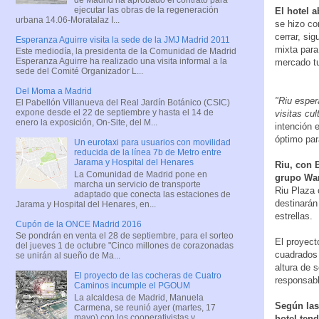
ejecutar las obras de la regeneración
El hotel a
urbana 14.06-Moratalaz I...
se hizo co
cerrar, si
Esperanza Aguirre visita la sede de la JMJ Madrid 2011
mixta para
Este mediodía, la presidenta de la Comunidad de Madrid
Esperanza Aguirre ha realizado una visita informal a la
mercado tu
sede del Comité Organizador L...
Del Moma a Madrid
"Riu esper
El Pabellón Villanueva del Real Jardín Botánico (CSIC)
expone desde el 22 de septiembre y hasta el 14 de
visitas cu
enero la exposición, On-Site, del M...
intención 
óptimo par
Un eurotaxi para usuarios con movilidad
reducida de la línea 7b de Metro entre
Jarama y Hospital del Henares
Riu, con 
La Comunidad de Madrid pone en
grupo Wan
marcha un servicio de transporte
Riu Plaza 
adaptado que conecta las estaciones de
destinarán
Jarama y Hospital del Henares, en...
estrellas.
Cupón de la ONCE Madrid 2016
Se pondrán en venta el 28 de septiembre, para el sorteo
El proyect
del jueves 1 de octubre "Cinco millones de corazonadas
cuadrados 
se unirán al sueño de Ma...
altura de 
El proyecto de las cocheras de Cuatro
responsabl
Caminos incumple el PGOUM
La alcaldesa de Madrid, Manuela
Según las
Carmena, se reunió ayer (martes, 17
mayo) con los cooperativistas y
hotel ten