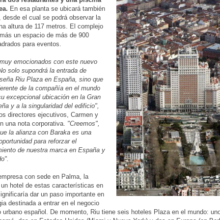
ea.
En esa planta se ubicará también
, desde el cual se podrá observar la
una altura de 117 metros. El complejo
emás un espacio de más de 900
adrados para eventos.
muy emocionados con este nuevo
No solo supondrá la entrada de
seña Riu Plaza en España, sino que
ferente de la compañía en el mundo
su excepcional ubicación en la Gran
ña y a la singularidad del edificio",
os directores ejecutivos, Carmen y
en una nota corporativa.
"Creemos",
ue la alianza con Baraka es una
oportunidad para reforzar el
miento de nuestra marca en España y
o".
 empresa con sede en Palma, la
 un hotel de estas características en
significaría dar un paso importante en
gia destinada a entrar en el negocio
o urbano español. De momento, Riu tiene seis hoteles Plaza en el mundo: un