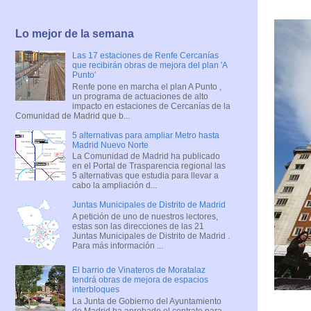
Lo mejor de la semana
Las 17 estaciones de Renfe Cercanías
que recibirán obras de mejora del plan 'A
Punto'
Renfe pone en marcha el plan A Punto ,
un programa de actuaciones de alto
impacto en estaciones de Cercanías de la
Comunidad de Madrid que b...
5 alternativas para ampliar Metro hasta
Madrid Nuevo Norte
La Comunidad de Madrid ha publicado
en el Portal de Trasparencia regional las
5 alternativas que estudia para llevar a
cabo la ampliación d...
Juntas Municipales de Distrito de Madrid
A petición de uno de nuestros lectores,
estas son las direcciones de las 21
Juntas Municipales de Distrito de Madrid .
Para más información ...
El barrio de Vinateros de Moratalaz
tendrá obras de mejora de espacios
interbloques
La Junta de Gobierno del Ayuntamiento
de Madrid ha aprobado el contrato para