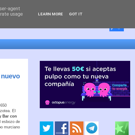
user-agent
erate usage
LEARN MORE
GOT IT
l nuevo
 650
zotea. El
y Bar con
el esbozo de
upo murciano