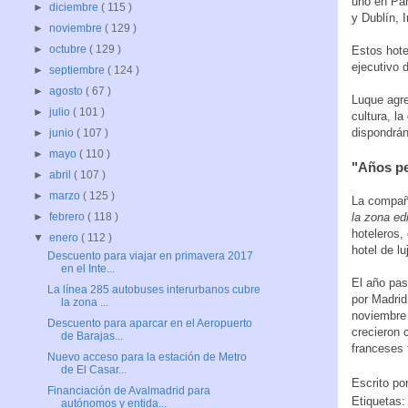
uno en Pan
►
diciembre
( 115 )
y Dublín, I
►
noviembre
( 129 )
►
octubre
( 129 )
Estos hote
ejecutivo 
►
septiembre
( 124 )
►
agosto
( 67 )
Luque agre
►
julio
( 101 )
cultura, l
dispondrán
►
junio
( 107 )
►
mayo
( 110 )
"Años pe
►
abril
( 107 )
►
marzo
( 125 )
La compañ
la zona edi
►
febrero
( 118 )
hoteleros,
▼
enero
( 112 )
hotel de lu
Descuento para viajar en primavera 2017
en el Inte...
El año pas
La línea 285 autobuses interurbanos cubre
por Madrid
la zona ...
noviembre 
Descuento para aparcar en el Aeropuerto
crecieron 
de Barajas...
franceses 
Nuevo acceso para la estación de Metro
de El Casar...
Escrito po
Financiación de Avalmadrid para
Etiquetas
autónomos y entida...