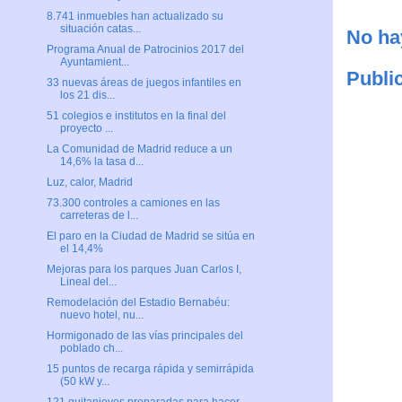
8.741 inmuebles han actualizado su
situación catas...
No ha
Programa Anual de Patrocinios 2017 del
Ayuntamient...
Publi
33 nuevas áreas de juegos infantiles en
los 21 dis...
51 colegios e institutos en la final del
proyecto ...
La Comunidad de Madrid reduce a un
14,6% la tasa d...
Luz, calor, Madrid
73.300 controles a camiones en las
carreteras de l...
El paro en la Ciudad de Madrid se sitúa en
el 14,4%
Mejoras para los parques Juan Carlos I,
Lineal del...
Remodelación del Estadio Bernabéu:
nuevo hotel, nu...
Hormigonado de las vías principales del
poblado ch...
15 puntos de recarga rápida y semirrápida
(50 kW y...