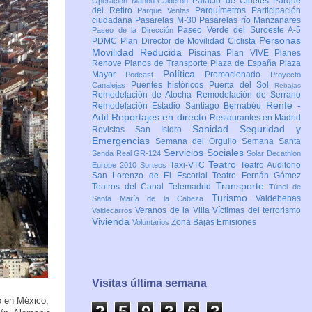
Palacio de Cibeles
Parque
Operación Mahou-Calderón
del Retiro
Parquímetros
Participación
Parque Ventas
ciudadana
Pasarelas M-30
Pasarelas río Manzanares
Paseo Verde del Suroeste A-5
Paseo de la Dirección
Personas
PDMC Plan Director de Movilidad Ciclista
Movilidad Reducida
Piscinas
Plan VIVE
Planes
Renove
Planos de Transporte
Plaza de España
Plaza
Política
Mayor
Promocionado
Podcast
Proyecto
Puentes históricos
Puerta del Sol
Canalejas
Rebajas
Remodelación de Atocha
Remodelación de Serrano
Renfe -
Remodelación Estadio Santiago Bernabéu
Adif
Reportajes en directo
Restaurantes en Madrid
Sanidad
Seguridad y
Revistas
San Isidro
Emergencias
Semana del Orgullo
Semana Santa
Servicios Sociales
Senda Real GR-124
Solar Decathlon
Teatro
Taxi-VTC
Teatro Auditorio
Europe 2010
Sorteos
San Lorenzo de El Escorial
Teatro Fernán Gómez
Transporte
Teatros del Canal
Telemadrid
Túnel de
Turismo
Valdebebas
Santa María de la Cabeza
Veranos de la Villa
Víctimas del terrorismo
Valdecarros
Vivienda
Zona Bajas Emisiones
Voluntarios
Visitas última semana
o en México,
2
5
9
3
6
4