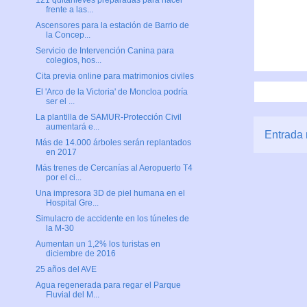
121 quitanieves preparadas para hacer
frente a las...
Ascensores para la estación de Barrio de
la Concep...
Servicio de Intervención Canina para
colegios, hos...
Cita previa online para matrimonios civiles
El 'Arco de la Victoria' de Moncloa podría
ser el ...
La plantilla de SAMUR-Protección Civil
aumentará e...
Entrada 
Más de 14.000 árboles serán replantados
en 2017
Más trenes de Cercanías al Aeropuerto T4
por el ci...
Una impresora 3D de piel humana en el
Hospital Gre...
Simulacro de accidente en los túneles de
la M-30
Aumentan un 1,2% los turistas en
diciembre de 2016
25 años del AVE
Agua regenerada para regar el Parque
Fluvial del M...