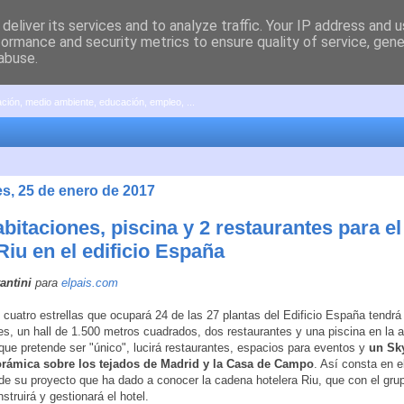
deliver its services and to analyze traffic. Your IP address and 
formance and security metrics to ensure quality of service, gen
abuse.
pación, medio ambiente, educación, empleo, ...
es, 25 de enero de 2017
bitaciones, piscina y 2 restaurantes para e
Riu en el edificio España
antini
para
elpais.com
e cuatro estrellas que ocupará 24 de las 27 plantas del Edificio España tendrá
es, un hall de 1.500 metros cuadrados, dos restaurantes y una piscina en la a
que pretende ser "único", lucirá restaurantes, espacios para eventos y
un Sk
orámica sobre los tejados de Madrid y la Casa de Campo
. Así consta en 
 de su proyecto que ha dado a conocer la cadena hotelera Riu, que con el gr
struirá y gestionará el hotel.