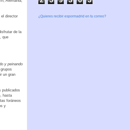
ín, Alemania,
el director
¿Quieres recibir espormadrid en tu correo?
sfrutar de la
, que
do y peinando
s grupos
r un gran
s publicados
, hasta
stas foráneos
os y