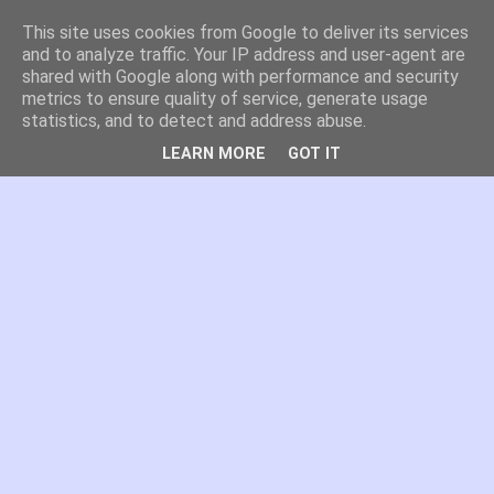
This site uses cookies from Google to deliver its services
es por madrid
and to analyze traffic. Your IP address and user-agent are
shared with Google along with performance and security
metrics to ensure quality of service, generate usage
El blog de Madrid y su actualidad, proyectos, transporte,
statistics, and to detect and address abuse.
movilidad, arquitectura, participación, medio ambiente,
educación, empleo, ...
LEARN MORE
GOT IT