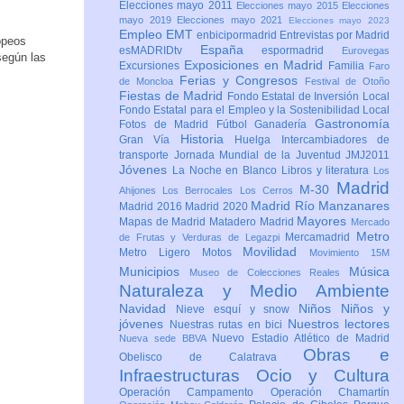
Elecciones mayo 2011
Elecciones mayo 2015
Elecciones
mayo 2019
Elecciones mayo 2021
Elecciones mayo 2023
Empleo
EMT
enbicipormadrid
Entrevistas por Madrid
opeos
España
esMADRIDtv
espormadrid
Eurovegas
según las
Exposiciones en Madrid
Excursiones
Familia
Faro
Ferias y Congresos
de Moncloa
Festival de Otoño
Fiestas de Madrid
Fondo Estatal de Inversión Local
Fondo Estatal para el Empleo y la Sostenibilidad Local
Gastronomía
Fotos de Madrid
Fútbol
Ganadería
Historia
Gran Vía
Huelga
Intercambiadores de
transporte
Jornada Mundial de la Juventud JMJ2011
Jóvenes
La Noche en Blanco
Libros y literatura
Los
Madrid
M-30
Ahijones
Los Berrocales
Los Cerros
Madrid Río Manzanares
Madrid 2016
Madrid 2020
Mayores
Mapas de Madrid
Matadero Madrid
Mercado
Metro
Mercamadrid
de Frutas y Verduras de Legazpi
Movilidad
Metro Ligero
Motos
Movimiento 15M
Municipios
Música
Museo de Colecciones Reales
Naturaleza y Medio Ambiente
Navidad
Niños
Niños y
Nieve esquí y snow
jóvenes
Nuestros lectores
Nuestras rutas en bici
Nuevo Estadio Atlético de Madrid
Nueva sede BBVA
Obras e
Obelisco de Calatrava
Infraestructuras
Ocio y Cultura
Operación Campamento
Operación Chamartín