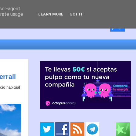
user-agent
erate usage
LEARN MORE
GOT IT
errail
cio habitual