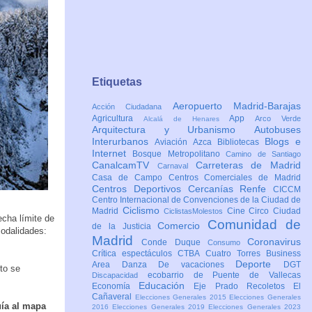
Etiquetas
Aeropuerto Madrid-Barajas
Acción Ciudadana
Agricultura
App
Arco Verde
Alcalá de Henares
Arquitectura y Urbanismo
Autobuses
Interurbanos
Blogs e
Aviación
Azca
Bibliotecas
Internet
Bosque Metropolitano
Camino de Santiago
CanalcamTV
Carreteras de Madrid
Carnaval
Casa de Campo
Centros Comerciales de Madrid
Centros Deportivos
Cercanías Renfe
CICCM
Centro Internacional de Convenciones de la Ciudad de
Ciclismo
Madrid
Cine
Circo
Ciudad
CiclistasMolestos
echa límite de
Comunidad de
Comercio
de la Justicia
modalidades:
Madrid
Coronavirus
Conde Duque
Consumo
Crítica espectáculos
CTBA Cuatro Torres Business
Deporte
Area
Danza
De vacaciones
DGT
to se
ecobarrio de Puente de Vallecas
Discapacidad
Educación
Economía
Eje Prado Recoletos
El
Cañaveral
Elecciones Generales 2015
Elecciones Generales
uía al mapa
2016
Elecciones Generales 2019
Elecciones Generales 2023