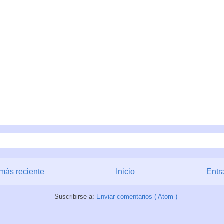
más reciente
Inicio
Entr
Suscribirse a:
Enviar comentarios ( Atom )