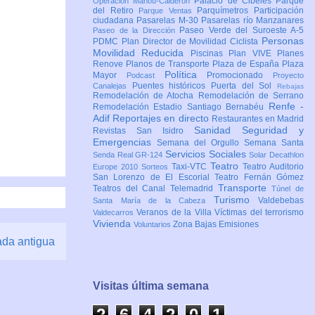
Palacio de Cibeles
Parque
Operación Mahou-Calderón
del Retiro
Parquímetros
Participación
Parque Ventas
ciudadana
Pasarelas M-30
Pasarelas río Manzanares
Paseo Verde del Suroeste A-5
Paseo de la Dirección
Personas
PDMC Plan Director de Movilidad Ciclista
Movilidad Reducida
Piscinas
Plan VIVE
Planes
Renove
Planos de Transporte
Plaza de España
Plaza
Política
Mayor
Promocionado
Podcast
Proyecto
Puentes históricos
Puerta del Sol
Canalejas
Rebajas
Remodelación de Atocha
Remodelación de Serrano
Renfe -
Remodelación Estadio Santiago Bernabéu
Adif
Reportajes en directo
Restaurantes en Madrid
Sanidad
Seguridad y
Revistas
San Isidro
Emergencias
Semana del Orgullo
Semana Santa
Servicios Sociales
Senda Real GR-124
Solar Decathlon
Teatro
Taxi-VTC
Teatro Auditorio
Europe 2010
Sorteos
San Lorenzo de El Escorial
Teatro Fernán Gómez
Transporte
Teatros del Canal
Telemadrid
Túnel de
Turismo
Valdebebas
Santa María de la Cabeza
Veranos de la Villa
Víctimas del terrorismo
Valdecarros
Vivienda
Zona Bajas Emisiones
Voluntarios
ada antigua
Visitas última semana
2
6
4
2
0
1