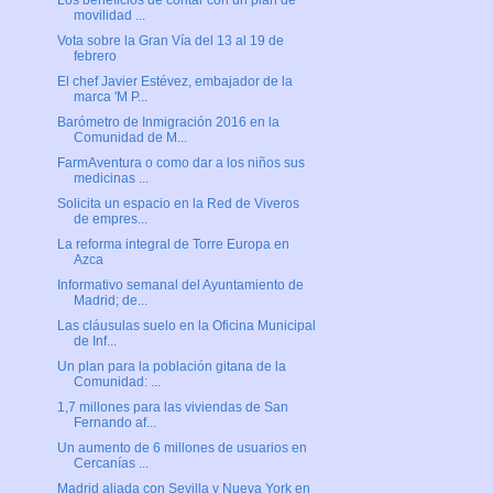
Los beneficios de contar con un plan de
movilidad ...
Vota sobre la Gran Vía del 13 al 19 de
febrero
El chef Javier Estévez, embajador de la
marca 'M P...
Barómetro de Inmigración 2016 en la
Comunidad de M...
FarmAventura o como dar a los niños sus
medicinas ...
Solicita un espacio en la Red de Viveros
de empres...
La reforma integral de Torre Europa en
Azca
Informativo semanal del Ayuntamiento de
Madrid; de...
Las cláusulas suelo en la Oficina Municipal
de Inf...
Un plan para la población gitana de la
Comunidad: ...
1,7 millones para las viviendas de San
Fernando af...
Un aumento de 6 millones de usuarios en
Cercanías ...
Madrid aliada con Sevilla y Nueva York en