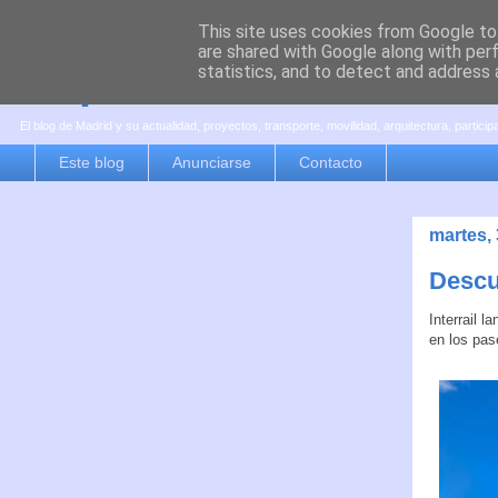
This site uses cookies from Google to 
are shared with Google along with per
es por madrid
statistics, and to detect and address 
El blog de Madrid y su actualidad, proyectos, transporte, movilidad, arquitectura, partici
Este blog
Anunciarse
Contacto
martes,
Descue
Interrail 
en los pas