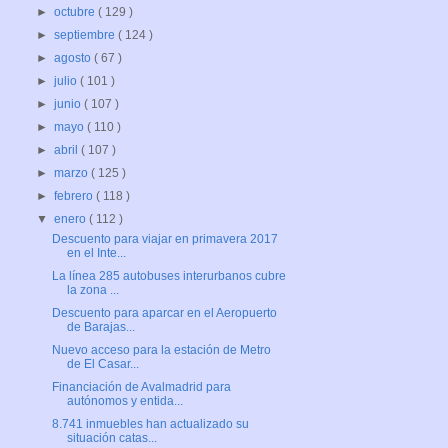
►
octubre
( 129 )
►
septiembre
( 124 )
►
agosto
( 67 )
►
julio
( 101 )
►
junio
( 107 )
►
mayo
( 110 )
►
abril
( 107 )
►
marzo
( 125 )
►
febrero
( 118 )
▼
enero
( 112 )
Descuento para viajar en primavera 2017
en el Inte...
La línea 285 autobuses interurbanos cubre
la zona ...
Descuento para aparcar en el Aeropuerto
de Barajas...
Nuevo acceso para la estación de Metro
de El Casar...
Financiación de Avalmadrid para
autónomos y entida...
8.741 inmuebles han actualizado su
situación catas...