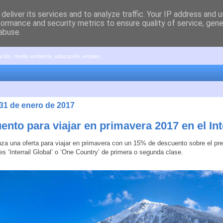
deliver its services and to analyze traffic. Your IP address and 
formance and security metrics to ensure quality of service, gen
abuse.
pación, medio ambiente, educación, empleo, ...
 31 de enero de 2017
nto para viajar en primavera 2017 en el Int
lanza una oferta para viajar en primavera con un 15% de descuento sobre el pre
es ‘Interrail Global’ o ‘One Country’ de primera o segunda clase.