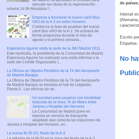
de países
ejecutar las obras de la regeneración
urbana 14.06-Moratalaz I...
Interrail 
Empieza a funcionar el nuevo carril Bus-
(Alemania,
VAO de la A-2 en estos horarios
caracterís
Comienza la fase de pruebas del nuevo
carril Bus-VAO de la A-2. Se activará de
forma progresiva durante el mes de
Escrito po
agosto y la primera semana...
Etiquetas
Esperanza Aguirre visita la sede de la JMJ Madrid 2011
Este mediodía, la presidenta de la Comunidad de Madrid
No ha
Esperanza Aguirre ha realizado una visita informal a la
sede del Comité Organizador L...
La Oficina de Objetos Perdidos de la T4 del Aeropuerto
Publi
de Madrid-Barajas
La Oficina de Objetos Perdidos de la T4 del Aeropuerto
de Madrid-Barajas se traslada al hall de Llegadas,
Planta 0 . Las oficinas de ob...
Un eurotaxi para usuarios con movilidad
reducida de la línea 7b de Metro entre
Jarama y Hospital del Henares
La Comunidad de Madrid pone en
marcha un servicio de transporte
adaptado que conecta las estaciones de
Jarama y Hospital del Henares, en...
La nueva M-30 (V), Nudo de la A-3
La reforma de la M-30 en la zona del Nudo de la A-3