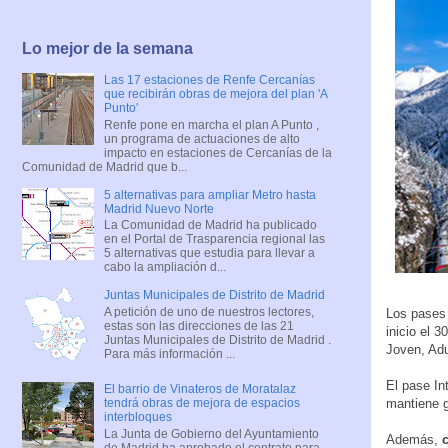
Lo mejor de la semana
Las 17 estaciones de Renfe Cercanías
que recibirán obras de mejora del plan 'A
Punto'
Renfe pone en marcha el plan A Punto ,
un programa de actuaciones de alto
impacto en estaciones de Cercanías de la
Comunidad de Madrid que b...
5 alternativas para ampliar Metro hasta
Madrid Nuevo Norte
La Comunidad de Madrid ha publicado
en el Portal de Trasparencia regional las
5 alternativas que estudia para llevar a
cabo la ampliación d...
Juntas Municipales de Distrito de Madrid
A petición de uno de nuestros lectores,
Los pases 
estas son las direcciones de las 21
inicio el 
Juntas Municipales de Distrito de Madrid .
Joven, Adu
Para más información ...
El pase In
El barrio de Vinateros de Moratalaz
mantiene gr
tendrá obras de mejora de espacios
interbloques
La Junta de Gobierno del Ayuntamiento
Además,
de Madrid ha aprobado el contrato para