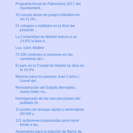
Programa Anual de Patrocinios 2017 del
Ayuntamient...
33 nuevas áreas de juegos infantiles en
los 21 dis...
51 colegios e institutos en la final del
proyecto ...
La Comunidad de Madrid reduce a un
14,6% la tasa d...
Luz, calor, Madrid
73.300 controles a camiones en las
carreteras de l...
El paro en la Ciudad de Madrid se sitúa en
el 14,4%
Mejoras para los parques Juan Carlos I,
Lineal del...
Remodelación del Estadio Bernabéu:
nuevo hotel, nu...
Hormigonado de las vías principales del
poblado ch...
15 puntos de recarga rápida y semirrápida
(50 kW y...
121 quitanieves preparadas para hacer
frente a las...
Ascensores para la estación de Barrio de