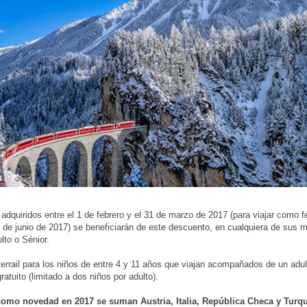
adquiridos entre el 1 de febrero y el 31 de marzo de 2017 (para viajar como f
30 de junio de 2017) se beneficiarán de este descuento, en cualquiera de sus 
lto o Sénior.
terrail para los niños de entre 4 y 11 años que viajan acompañados de un adul
atuito (limitado a dos niños por adulto).
como novedad en 2017 se suman Austria, Italia, República Checa y Turq