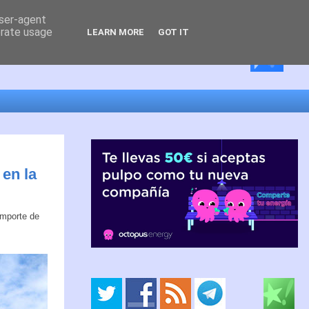
user-agent
erate usage
LEARN MORE
GOT IT
 en la
 importe de