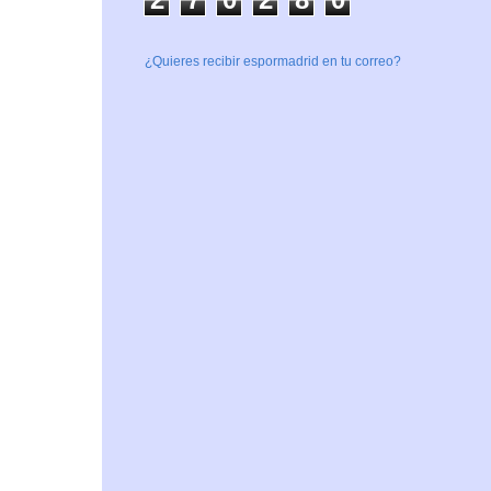
¿Quieres recibir espormadrid en tu correo?