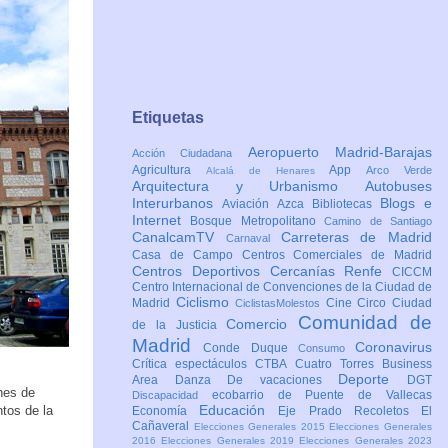
Etiquetas
Aeropuerto Madrid-Barajas
Acción Ciudadana
Agricultura
App
Arco Verde
Alcalá de Henares
Arquitectura y Urbanismo
Autobuses
Interurbanos
Blogs e
Aviación
Azca
Bibliotecas
Internet
Bosque Metropolitano
Camino de Santiago
CanalcamTV
Carreteras de Madrid
Carnaval
Casa de Campo
Centros Comerciales de Madrid
Centros Deportivos
Cercanías Renfe
CICCM
Centro Internacional de Convenciones de la Ciudad de
Ciclismo
Madrid
Cine
Circo
Ciudad
CiclistasMolestos
Comunidad de
Comercio
de la Justicia
Madrid
Coronavirus
Conde Duque
Consumo
Crítica espectáculos
CTBA Cuatro Torres Business
Deporte
Area
Danza
De vacaciones
DGT
nes de
ecobarrio de Puente de Vallecas
Discapacidad
Educación
ntos de la
Economía
Eje Prado Recoletos
El
Cañaveral
Elecciones Generales 2015
Elecciones Generales
2016
Elecciones Generales 2019
Elecciones Generales 2023