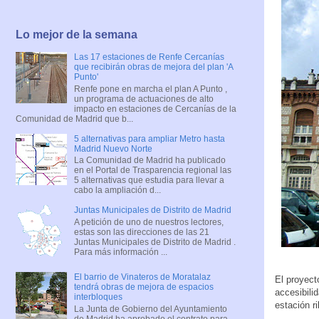
Lo mejor de la semana
Las 17 estaciones de Renfe Cercanías
que recibirán obras de mejora del plan 'A
Punto'
Renfe pone en marcha el plan A Punto ,
un programa de actuaciones de alto
impacto en estaciones de Cercanías de la
Comunidad de Madrid que b...
5 alternativas para ampliar Metro hasta
Madrid Nuevo Norte
La Comunidad de Madrid ha publicado
en el Portal de Trasparencia regional las
5 alternativas que estudia para llevar a
cabo la ampliación d...
Juntas Municipales de Distrito de Madrid
A petición de uno de nuestros lectores,
estas son las direcciones de las 21
Juntas Municipales de Distrito de Madrid .
Para más información ...
El barrio de Vinateros de Moratalaz
El proyect
tendrá obras de mejora de espacios
accesibili
interbloques
estación r
La Junta de Gobierno del Ayuntamiento
de Madrid ha aprobado el contrato para