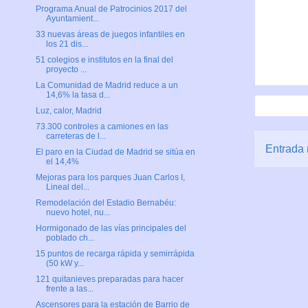
Programa Anual de Patrocinios 2017 del
Ayuntamient...
33 nuevas áreas de juegos infantiles en
los 21 dis...
51 colegios e institutos en la final del
proyecto ...
La Comunidad de Madrid reduce a un
14,6% la tasa d...
Luz, calor, Madrid
73.300 controles a camiones en las
carreteras de l...
Entrada 
El paro en la Ciudad de Madrid se sitúa en
el 14,4%
Mejoras para los parques Juan Carlos I,
Lineal del...
Remodelación del Estadio Bernabéu:
nuevo hotel, nu...
Hormigonado de las vías principales del
poblado ch...
15 puntos de recarga rápida y semirrápida
(50 kW y...
121 quitanieves preparadas para hacer
frente a las...
Ascensores para la estación de Barrio de