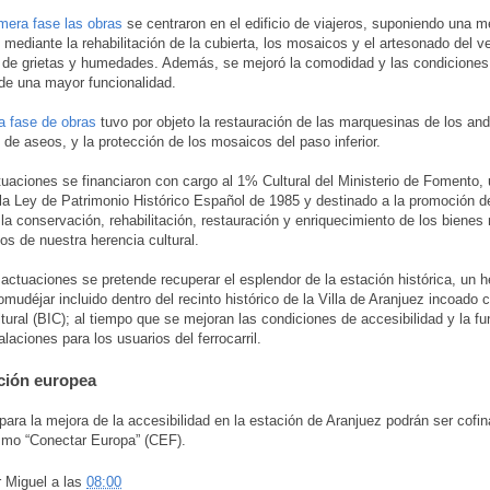
mera fase las obras
se centraron en el edificio de viajeros, suponiendo una m
o mediante la rehabilitación de la cubierta, los mosaicos y el artesonado del ve
 de grietas y humedades. Además, se mejoró la comodidad y las condiciones d
de una mayor funcionalidad.
a fase de obras
tuvo por objeto la restauración de las marquesinas de los an
o de aseos, y la protección de los mosaicos del paso inferior.
aciones se financiaron con cargo al 1% Cultural del Ministerio de Fomento,
la Ley de Patrimonio Histórico Español de 1985 y destinado a la promoción d
a la conservación, rehabilitación, restauración y enriquecimiento de los biene
vos de nuestra herencia cultural.
actuaciones se pretende recuperar el esplendor de la estación histórica, un 
eomudéjar incluido dentro del recinto histórico de la Villa de Aranjuez incoado
ltural (BIC); al tiempo que se mejoran las condiciones de accesibilidad y la fu
alaciones para los usuarios del ferrocarril.
ción europea
para la mejora de la accesibilidad en la estación de Aranjuez podrán ser cofi
smo “Conectar Europa” (CEF).
r
Miguel
a las
08:00