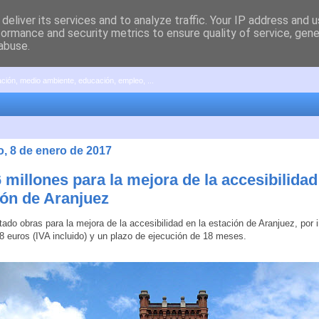
deliver its services and to analyze traffic. Your IP address and 
formance and security metrics to ensure quality of service, gen
abuse.
pación, medio ambiente, educación, empleo, ...
, 8 de enero de 2017
 millones para la mejora de la accesibilidad
ión de Aranjuez
citado obras para la mejora de la accesibilidad en la estación de Aranjuez, por
8 euros (IVA incluido) y un plazo de ejecución de 18 meses.