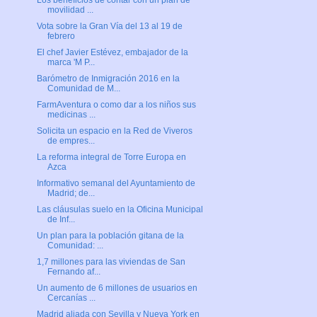
Los beneficios de contar con un plan de
movilidad ...
Vota sobre la Gran Vía del 13 al 19 de
febrero
El chef Javier Estévez, embajador de la
marca 'M P...
Barómetro de Inmigración 2016 en la
Comunidad de M...
FarmAventura o como dar a los niños sus
medicinas ...
Solicita un espacio en la Red de Viveros
de empres...
La reforma integral de Torre Europa en
Azca
Informativo semanal del Ayuntamiento de
Madrid; de...
Las cláusulas suelo en la Oficina Municipal
de Inf...
Un plan para la población gitana de la
Comunidad: ...
1,7 millones para las viviendas de San
Fernando af...
Un aumento de 6 millones de usuarios en
Cercanías ...
Madrid aliada con Sevilla y Nueva York en