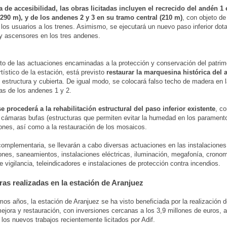
 de accesibilidad, las obras licitadas incluyen el recrecido del andén 1
(290 m), y de los andenes 2 y 3 en su tramo central (210 m)
, con objeto de 
los usuarios a los trenes. Asimismo, se ejecutará un nuevo paso inferior dot
y ascensores en los tres andenes.
to de las actuaciones encaminadas a la protección y conservación del patrim
rtístico de la estación, está previsto
restaurar la marquesina histórica del 
u estructura y cubierta. De igual modo, se colocará falso techo de madera en 
s de los andenes 1 y 2.
 procederá a la rehabilitación estructural del paso inferior existente
, c
cámaras bufas (estructuras que permiten evitar la humedad en los parament
iones, así como a la restauración de los mosaicos.
omplementaria, se llevarán a cabo diversas actuaciones en las instalacione
ones, saneamientos, instalaciones eléctricas, iluminación, megafonía, cronom
 vigilancia, teleindicadores e instalaciones de protección contra incendios.
ras realizadas en la estación de Aranjuez
imos años, la estación de Aranjuez se ha visto beneficiada por la realización 
ejora y restauración, con inversiones cercanas a los 3,9 millones de euros, 
los nuevos trabajos recientemente licitados por Adif.