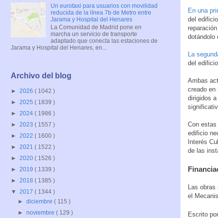
Un eurotaxi para usuarios con movilidad
En una pri
reducida de la línea 7b de Metro entre
del edifici
Jarama y Hospital del Henares
La Comunidad de Madrid pone en
reparación
marcha un servicio de transporte
dotándolo 
adaptado que conecta las estaciones de
Jarama y Hospital del Henares, en...
La segund
del edifici
Archivo del blog
Ambas actu
creado en 
►
2026
( 1042 )
dirigidos 
►
2025
( 1839 )
significati
►
2024
( 1986 )
Con estas 
►
2023
( 1557 )
edificio n
►
2022
( 1600 )
Interés Cu
►
2021
( 1522 )
de las inst
►
2020
( 1526 )
Financia
►
2019
( 1339 )
►
2018
( 1385 )
Las obras 
▼
2017
( 1344 )
el Mecani
►
diciembre
( 115 )
►
noviembre
( 129 )
Escrito po