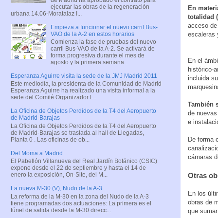
ejecutar las obras de la regeneración
En materia
urbana 14.06-Moratalaz I...
totalidad 
acceso de 
Empieza a funcionar el nuevo carril Bus-
VAO de la A-2 en estos horarios
escaleras 
Comienza la fase de pruebas del nuevo
carril Bus-VAO de la A-2. Se activará de
forma progresiva durante el mes de
En el ámbi
agosto y la primera semana...
histórico-a
Esperanza Aguirre visita la sede de la JMJ Madrid 2011
incluida s
Este mediodía, la presidenta de la Comunidad de Madrid
marquesina
Esperanza Aguirre ha realizado una visita informal a la
sede del Comité Organizador L...
También se
La Oficina de Objetos Perdidos de la T4 del Aeropuerto
de nuevas 
de Madrid-Barajas
e instalac
La Oficina de Objetos Perdidos de la T4 del Aeropuerto
de Madrid-Barajas se traslada al hall de Llegadas,
De forma c
Planta 0 . Las oficinas de ob...
canalizaci
Del Moma a Madrid
cámaras de
El Pabellón Villanueva del Real Jardín Botánico (CSIC)
expone desde el 22 de septiembre y hasta el 14 de
Otras ob
enero la exposición, On-Site, del M...
La nueva M-30 (V), Nudo de la A-3
En los últ
La reforma de la M-30 en la zona del Nudo de la A-3
obras de m
tiene programadas dos actuaciones: La primera es el
túnel de salida desde la M-30 direcc...
que sumar 