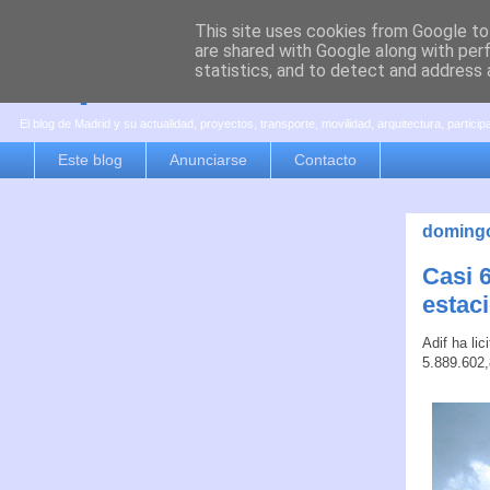
This site uses cookies from Google to 
are shared with Google along with per
es por madrid
statistics, and to detect and address 
El blog de Madrid y su actualidad, proyectos, transporte, movilidad, arquitectura, partici
Este blog
Anunciarse
Contacto
domingo
Casi 6
estac
Adif ha li
5.889.602,