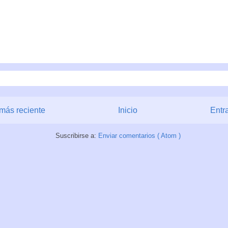
más reciente
Inicio
Entr
Suscribirse a:
Enviar comentarios ( Atom )