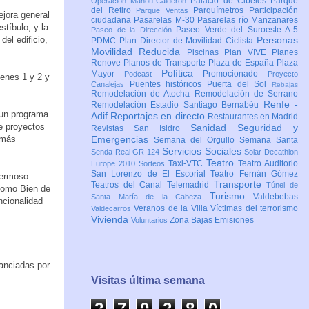
Palacio de Cibeles
Parque
Operación Mahou-Calderón
del Retiro
Parquímetros
Participación
Parque Ventas
ejora general
ciudadana
Pasarelas M-30
Pasarelas río Manzanares
stíbulo, y la
Paseo Verde del Suroeste A-5
Paseo de la Dirección
el edificio,
Personas
PDMC Plan Director de Movilidad Ciclista
Movilidad Reducida
Piscinas
Plan VIVE
Planes
Renove
Planos de Transporte
Plaza de España
Plaza
Política
Mayor
Promocionado
Podcast
Proyecto
denes 1 y 2 y
Puentes históricos
Puerta del Sol
Canalejas
Rebajas
Remodelación de Atocha
Remodelación de Serrano
Renfe -
Remodelación Estadio Santiago Bernabéu
 un programa
Adif
Reportajes en directo
Restaurantes en Madrid
e proyectos
Sanidad
Seguridad y
Revistas
San Isidro
s más
Emergencias
Semana del Orgullo
Semana Santa
Servicios Sociales
Senda Real GR-124
Solar Decathlon
Teatro
Taxi-VTC
Teatro Auditorio
Europe 2010
Sorteos
San Lorenzo de El Escorial
Teatro Fernán Gómez
hermoso
Transporte
Teatros del Canal
Telemadrid
Túnel de
 como Bien de
Turismo
Valdebebas
Santa María de la Cabeza
ncionalidad
Veranos de la Villa
Víctimas del terrorismo
Valdecarros
Vivienda
Zona Bajas Emisiones
Voluntarios
nanciadas por
Visitas última semana
2
7
0
2
8
0