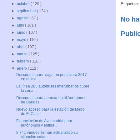
Etiquetas
►
octubre
( 129 )
►
septiembre
( 124 )
No ha
►
agosto
( 67 )
►
julio
( 101 )
Publi
►
junio
( 107 )
►
mayo
( 110 )
►
abril
( 107 )
►
marzo
( 125 )
►
febrero
( 118 )
▼
enero
( 112 )
Descuento para viajar en primavera 2017
en el Inte...
La línea 285 autobuses interurbanos cubre
la zona ...
Descuento para aparcar en el Aeropuerto
de Barajas...
Nuevo acceso para la estación de Metro
de El Casar...
Financiación de Avalmadrid para
autónomos y entida...
8.741 inmuebles han actualizado su
situación catas...