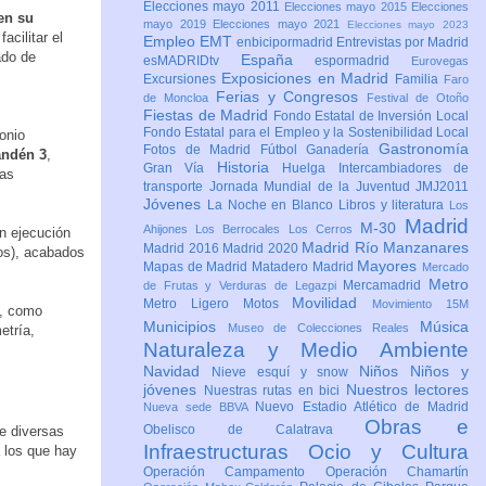
Elecciones mayo 2011
Elecciones mayo 2015
Elecciones
 en su
mayo 2019
Elecciones mayo 2021
Elecciones mayo 2023
facilitar el
Empleo
EMT
enbicipormadrid
Entrevistas por Madrid
ado de
España
esMADRIDtv
espormadrid
Eurovegas
Exposiciones en Madrid
Excursiones
Familia
Faro
Ferias y Congresos
de Moncloa
Festival de Otoño
Fiestas de Madrid
Fondo Estatal de Inversión Local
Fondo Estatal para el Empleo y la Sostenibilidad Local
onio
Gastronomía
Fotos de Madrid
Fútbol
Ganadería
andén 3
,
Historia
Gran Vía
Huelga
Intercambiadores de
las
transporte
Jornada Mundial de la Juventud JMJ2011
Jóvenes
La Noche en Blanco
Libros y literatura
Los
Madrid
M-30
Ahijones
Los Berrocales
Los Cerros
on ejecución
Madrid Río Manzanares
Madrid 2016
Madrid 2020
os), acabados
Mayores
Mapas de Madrid
Matadero Madrid
Mercado
Metro
Mercamadrid
de Frutas y Verduras de Legazpi
Movilidad
Metro Ligero
Motos
Movimiento 15M
s, como
Municipios
Música
Museo de Colecciones Reales
etría,
Naturaleza y Medio Ambiente
Navidad
Niños
Niños y
Nieve esquí y snow
jóvenes
Nuestros lectores
Nuestras rutas en bici
Nuevo Estadio Atlético de Madrid
Nueva sede BBVA
Obras e
Obelisco de Calatrava
de diversas
Infraestructuras
Ocio y Cultura
a los que hay
Operación Campamento
Operación Chamartín