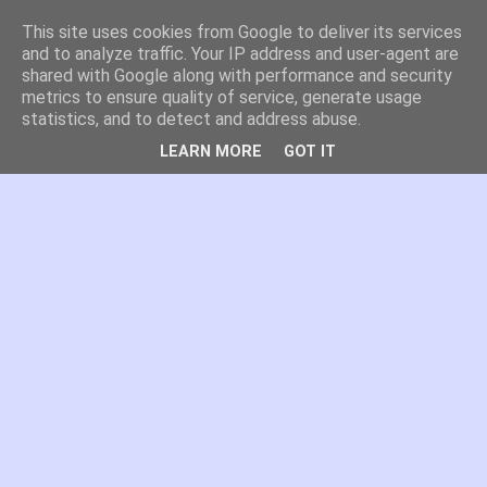
This site uses cookies from Google to deliver its services
es por madrid
and to analyze traffic. Your IP address and user-agent are
shared with Google along with performance and security
metrics to ensure quality of service, generate usage
El blog de Madrid y su actualidad, proyectos, transporte,
statistics, and to detect and address abuse.
movilidad, arquitectura, participación, medio ambiente,
educación, empleo, ...
LEARN MORE
GOT IT