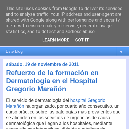
This site uses cookies from Google to deliver its services
es por madrid
and to analyze traffic. Your IP address and user-agent are
shared with Google along with performance and security
metrics to ensure quality of service, generate usage
El blog de Madrid y su actualidad, proyectos, transporte,
statistics, and to detect and address abuse.
movilidad, arquitectura, participación, medio ambiente,
educación, empleo, ...
LEARN MORE
GOT IT
▼
sábado, 19 de noviembre de 2011
Refuerzo de la formación en
Dermatología en el Hospital
Gregorio Marañón
El servicio de dermatología del
hospital Gregorio
Marañón
ha organizado, por cuarto año consecutivo, un
curso práctico sobre las patologías más prevalentes que
se atienden en los servicios de urgencias de causa
dermatológica que llegan a los hospitales, mediante