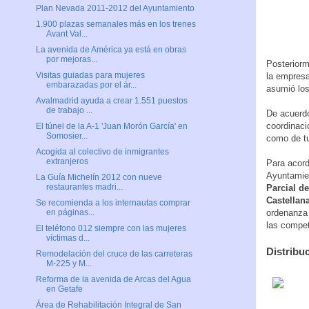
Plan Nevada 2011-2012 del Ayuntamiento
1.900 plazas semanales más en los trenes
Avant Val...
La avenida de América ya está en obras
por mejoras...
Posteriorm
Visitas guiadas para mujeres
la empresa
embarazadas por el ár...
asumió los
Avalmadrid ayuda a crear 1.551 puestos
de trabajo ...
De acuerdo
coordinaci
El túnel de la A-1 'Juan Morón García' en
Somosier...
como de tu
Acogida al colectivo de inmigrantes
extranjeros
Para acord
Ayuntamien
La Guía Michelín 2012 con nueve
restaurantes madri...
Parcial d
Castellan
Se recomienda a los internautas comprar
en páginas...
ordenanza 
las compet
El teléfono 012 siempre con las mujeres
víctimas d...
Distribu
Remodelación del cruce de las carreteras
M-225 y M...
Reforma de la avenida de Arcas del Agua
en Getafe
Área de Rehabilitación Integral de San