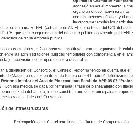
Operación Chamartín-Fuencarral
aconsejó en aquel momento la cre
órgano en el que intervinieran las
administraciones públicas y al que
incorporarse también los particular
ente, se sumaría RENFE (actualmente ADIF), como titular del 63% del suelo 
 DUCH, que resultó adjudicataria del concurso público convocado por RENF
 derechos de dicha empresa pública.
 con sus estatutos, el Consorcio se constituyó como un organismo de colab
ón entre las administraciones públicas territoriales con competencia en el ámb
tela y supervisión de las operaciones a desarrollar.
ar la disolución del Consorcio, el Consejo Rector ha tenido en cuenta que el 
to de Madrid, en su sesión de 25 de febrero de 2011, aprobó definitivamente
e Reforma Interior del Área de Planeamiento Remitido APR 08.03 "Prolon
a"
. Con esa medida se daba por terminada la fase de planeamiento con fijació
pormenorizada del ámbito, lo que constituía uno de los principales campos d
encias y actividades del Consorcio.
ción de infraestructuras