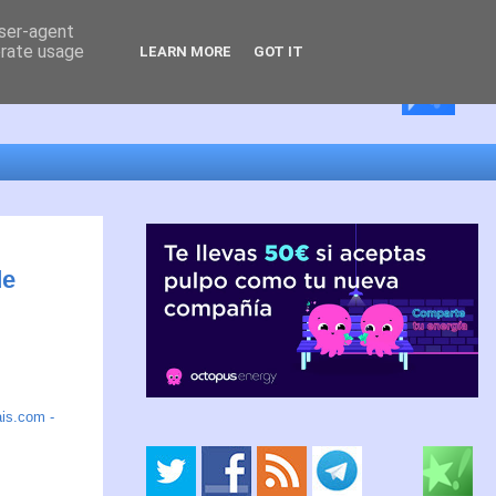
user-agent
erate usage
LEARN MORE
GOT IT
de