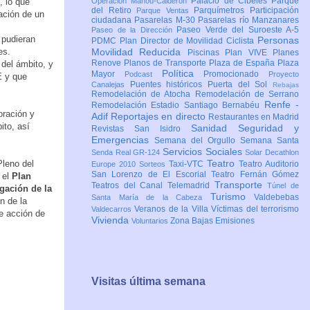
Palacio de Cibeles
Parque
, lo que
Operación Mahou-Calderón
del Retiro
Parquímetros
Participación
Parque Ventas
ación de un
ciudadana
Pasarelas M-30
Pasarelas río Manzanares
Paseo Verde del Suroeste A-5
Paseo de la Dirección
 pudieran
Personas
PDMC Plan Director de Movilidad Ciclista
es.
Movilidad Reducida
Piscinas
Plan VIVE
Planes
Renove
Planos de Transporte
Plaza de España
Plaza
del ámbito, y
Política
Mayor
Promocionado
Podcast
Proyecto
E y que
Puentes históricos
Puerta del Sol
Canalejas
Rebajas
Remodelación de Atocha
Remodelación de Serrano
Renfe -
Remodelación Estadio Santiago Bernabéu
oración y
Adif
Reportajes en directo
Restaurantes en Madrid
ito, así
Sanidad
Seguridad y
Revistas
San Isidro
Emergencias
Semana del Orgullo
Semana Santa
Servicios Sociales
Senda Real GR-124
Solar Decathlon
Teatro
Pleno del
Taxi-VTC
Teatro Auditorio
Europe 2010
Sorteos
San Lorenzo de El Escorial
Teatro Fernán Gómez
 el
Plan
Transporte
Teatros del Canal
Telemadrid
Túnel de
gación de la
Turismo
Valdebebas
Santa María de la Cabeza
n de la
Veranos de la Villa
Víctimas del terrorismo
Valdecarros
e acción de
Vivienda
Zona Bajas Emisiones
Voluntarios
Visitas última semana