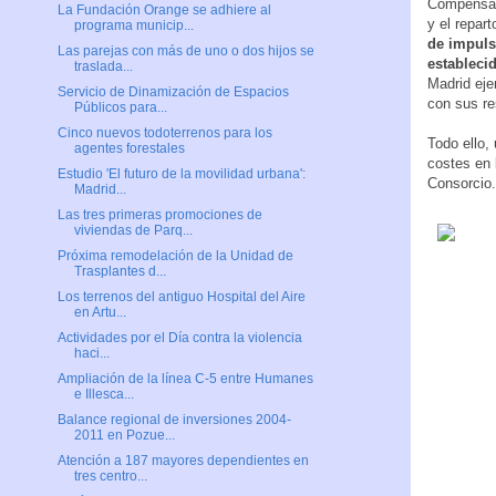
Compensaci
La Fundación Orange se adhiere al
y el repar
programa municip...
de impuls
Las parejas con más de uno o dos hijos se
establecid
traslada...
Madrid eje
Servicio de Dinamización de Espacios
con sus r
Públicos para...
Cinco nuevos todoterrenos para los
Todo ello,
agentes forestales
costes en 
Estudio 'El futuro de la movilidad urbana':
Consorcio.
Madrid...
Las tres primeras promociones de
viviendas de Parq...
Próxima remodelación de la Unidad de
Trasplantes d...
Los terrenos del antiguo Hospital del Aire
en Artu...
Actividades por el Día contra la violencia
haci...
Ampliación de la línea C-5 entre Humanes
e Illesca...
Balance regional de inversiones 2004-
2011 en Pozue...
Atención a 187 mayores dependientes en
tres centro...