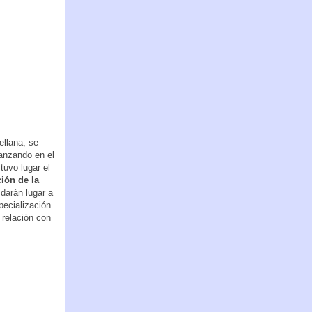
ellana, se
vanzando en el
tuvo lugar el
ción de la
darán lugar a
pecialización
 relación con