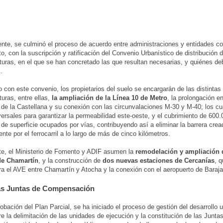
nte, se culminó el proceso de acuerdo entre administraciones y entidades co
to, con la suscripción y ratificación del Convenio Urbanístico de distribución 
cturas, en el que se han concretado las que resultan necesarias, y quiénes d
.
 con este convenio, los propietarios del suelo se encargarán de las distintas
turas, entre ellas,
la ampliación de la Línea 10 de Metro
, la prolongación e
 de la Castellana y su conexión con las circunvalaciones M-30 y M-40; los c
versales para garantizar la permeabilidad este-oeste, y el cubrimiento de 600
de superficie ocupados por vías, contribuyendo así a eliminar la barrera crea
nte por el ferrocarril a lo largo de más de cinco kilómetros.
te, el Ministerio de Fomento y ADIF asumen la
remodelación y ampliación 
de Chamartín
, y la construcción de
dos nuevas estaciones de Cercanías
, 
ara el AVE entre Chamartín y Atocha y la conexión con el aeropuerto de Baraja
as Juntas de Compensación
robación del Plan Parcial, se ha iniciado el proceso de gestión del desarrollo u
re la delimitación de las unidades de ejecución y la constitución de las Junta