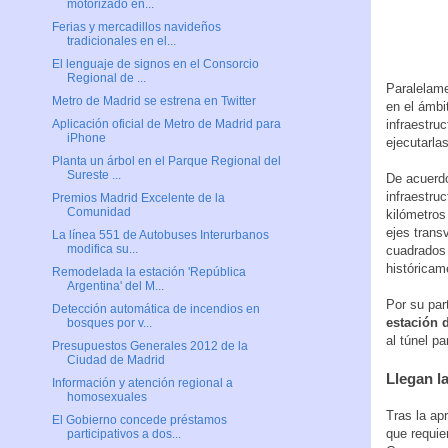
motorizado en...
Ferias y mercadillos navideños
tradicionales en el...
El lenguaje de signos en el Consorcio
Regional de ...
Paralelame
Metro de Madrid se estrena en Twitter
en el ámbi
Aplicación oficial de Metro de Madrid para
infraestru
iPhone
ejecutarlas
Planta un árbol en el Parque Regional del
Sureste ...
De acuerdo
infraestruc
Premios Madrid Excelente de la
Comunidad
kilómetros
ejes trans
La línea 551 de Autobuses Interurbanos
modifica su...
cuadrados 
históricame
Remodelada la estación 'República
Argentina' del M...
Por su par
Detección automática de incendios en
estación 
bosques por v...
al túnel p
Presupuestos Generales 2012 de la
Ciudad de Madrid
Llegan l
Información y atención regional a
homosexuales
Tras la ap
El Gobierno concede préstamos
que requie
participativos a dos...