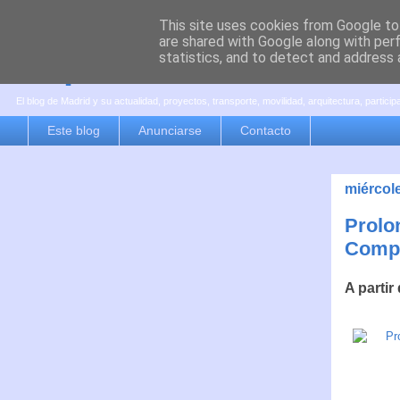
This site uses cookies from Google to 
are shared with Google along with per
es por madrid
statistics, and to detect and address 
El blog de Madrid y su actualidad, proyectos, transporte, movilidad, arquitectura, partici
Este blog
Anunciarse
Contacto
miércol
Prolon
Compe
A partir