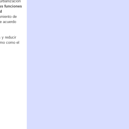
urbanización
us funciones
ad
amiento de
de acuerdo
 y reducir
ismo como el