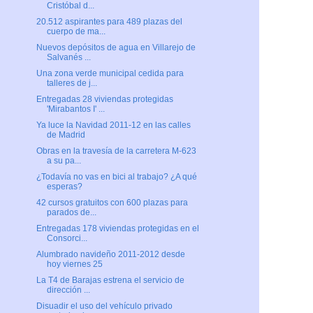
Cristóbal d...
20.512 aspirantes para 489 plazas del
cuerpo de ma...
Nuevos depósitos de agua en Villarejo de
Salvanés ...
Una zona verde municipal cedida para
talleres de j...
Entregadas 28 viviendas protegidas
'Mirabantos I' ...
Ya luce la Navidad 2011-12 en las calles
de Madrid
Obras en la travesía de la carretera M-623
a su pa...
¿Todavía no vas en bici al trabajo? ¿A qué
esperas?
42 cursos gratuitos con 600 plazas para
parados de...
Entregadas 178 viviendas protegidas en el
Consorci...
Alumbrado navideño 2011-2012 desde
hoy viernes 25
La T4 de Barajas estrena el servicio de
dirección ...
Disuadir el uso del vehículo privado