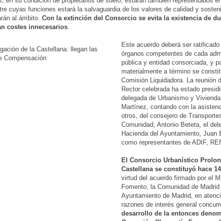
s, en su condición de propietarios de suelo, estarán también representados e
tre cuyas funciones estará la salvaguardia de los valores de calidad y sosteni
arán al ámbito.
Con la extinción del Consorcio se evita la existencia de d
an costes innecesarios
.
Este acuerdo deberá ser ratificado 
órganos competentes de cada admi
pública y entidad consorciada, y pa
materialmente a término se constit
Comisión Liquidadora. La reunión 
Rector celebrada ha estado presidi
delegada de Urbanismo y Vivienda,
Martínez, contando con la asistenc
otros, del consejero de Transporte
Comunidad, Antonio Beteta, el del
Hacienda del Ayuntamiento, Juan 
como representantes de ADIF, R
El Consorcio Urbanístico Prolon
Castellana se constituyó hace 1
virtud del acuerdo firmado por el M
Fomento, la Comunidad de Madrid 
Ayuntamiento de Madrid, en atenci
razones de interés general concurr
desarrollo de la entonces deno