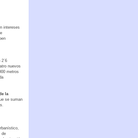
n intereses
de
eben
n 2´6
uatro nuevos
.000 metros
da
de la
que se suman
s.
rbanístico,
s de