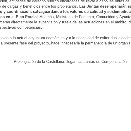
ón, entidades de derecho público encargadas de llevar a cabo las obras de 
to de cargas y beneficios entre los propietarios.
Las Juntas desempeñarán s
o y coordinación, salvaguardando los valores de calidad y sostenibilid
os en el Plan Parcial
. Además, Ministerio de Fomento, Comunidad y Ayunt
rcerán directamente la supervisión y tutela de las actuaciones en el ámbito, 
espectivas competencias.
 unido a la actual coyuntura económica y a la necesidad de evitar duplicidades
la presente fase del proyecto, hace innecesaria la permanencia de un organ