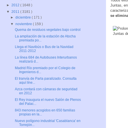
Todos ello
►
2012
( 1648 )
Juntas, en
caracteriz
▼
2011
( 3181 )
se elimin
►
diciembre
( 171 )
▼
noviembre
( 159 )
Quema de residuos vegetales bajo control
La ampliación de la estación de Atocha
premiada po...
Llega el Navibús o Bus de la Navidad
2011-2012
La línea 684 de Autobuses Interurbanos
realizará d...
Madrid Río premiado por el Colegio de
Ingenieros d...
El tranvía de Parla paralizado. Consulta
aquí líne...
Azca contará con cámaras de seguridad
en 2012
El Rey inaugura el nuevo Salón de Plenos
del Palac...
843 menores acogidos en 650 familias
propias en la...
Nuevo polígono industrial 'Casablanca' en
Torrejón...