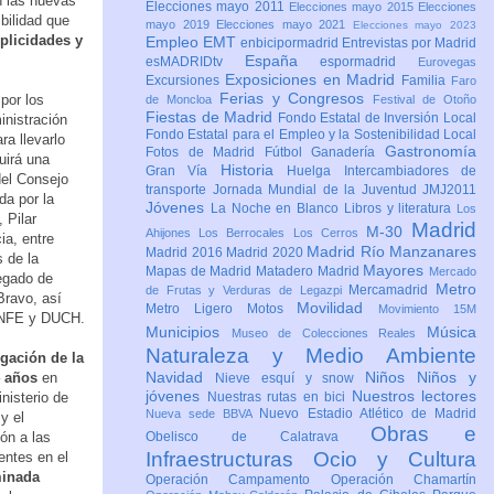
n las nuevas
Elecciones mayo 2011
Elecciones mayo 2015
Elecciones
bilidad que
mayo 2019
Elecciones mayo 2021
Elecciones mayo 2023
uplicidades y
Empleo
EMT
enbicipormadrid
Entrevistas por Madrid
España
esMADRIDtv
espormadrid
Eurovegas
Exposiciones en Madrid
Excursiones
Familia
Faro
Ferias y Congresos
por los
de Moncloa
Festival de Otoño
Fiestas de Madrid
Fondo Estatal de Inversión Local
nistración
Fondo Estatal para el Empleo y la Sostenibilidad Local
ra llevarlo
Gastronomía
Fotos de Madrid
Fútbol
Ganadería
uirá una
Historia
Gran Vía
Huelga
Intercambiadores de
del Consejo
transporte
Jornada Mundial de la Juventud JMJ2011
da por la
Jóvenes
La Noche en Blanco
Libros y literatura
Los
 Pilar
Madrid
M-30
Ahijones
Los Berrocales
Los Cerros
ia, entre
Madrid Río Manzanares
Madrid 2016
Madrid 2020
s de la
Mayores
Mapas de Madrid
Matadero Madrid
Mercado
egado de
Metro
Mercamadrid
de Frutas y Verduras de Legazpi
Bravo, así
Movilidad
Metro Ligero
Motos
Movimiento 15M
ENFE y DUCH.
Municipios
Música
Museo de Colecciones Reales
Naturaleza y Medio Ambiente
gación de la
Navidad
Niños
Niños y
4 años
en
Nieve esquí y snow
jóvenes
Nuestros lectores
inisterio de
Nuestras rutas en bici
Nuevo Estadio Atlético de Madrid
Nueva sede BBVA
y el
Obras e
ón a las
Obelisco de Calatrava
Infraestructuras
Ocio y Cultura
entes en el
minada
Operación Campamento
Operación Chamartín