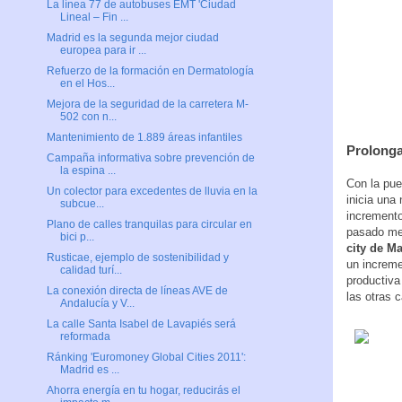
La línea 77 de autobuses EMT 'Ciudad
Lineal – Fin ...
Madrid es la segunda mejor ciudad
europea para ir ...
Refuerzo de la formación en Dermatología
en el Hos...
Mejora de la seguridad de la carretera M-
502 con n...
Mantenimiento de 1.889 áreas infantiles
Prolonga
Campaña informativa sobre prevención de
la espina ...
Con la pue
Un colector para excedentes de lluvia en la
inicia una
subcue...
incremento
Plano de calles tranquilas para circular en
pasado me
bici p...
city de M
Rusticae, ejemplo de sostenibilidad y
un increme
calidad turí...
productiva
La conexión directa de líneas AVE de
las otras 
Andalucía y V...
La calle Santa Isabel de Lavapiés será
reformada
Ránking 'Euromoney Global Cities 2011':
Madrid es ...
Ahorra energía en tu hogar, reducirás el