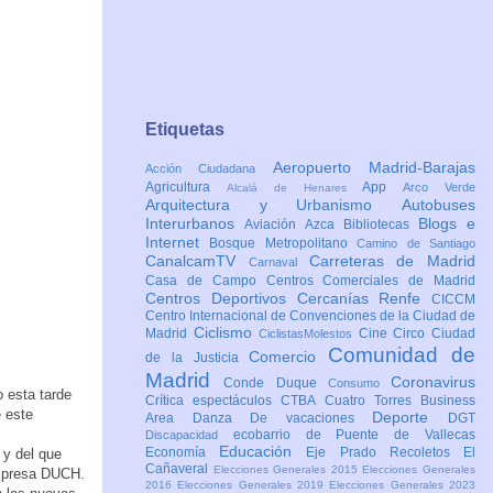
Etiquetas
Aeropuerto Madrid-Barajas
Acción Ciudadana
Agricultura
App
Arco Verde
Alcalá de Henares
Arquitectura y Urbanismo
Autobuses
Interurbanos
Blogs e
Aviación
Azca
Bibliotecas
Internet
Bosque Metropolitano
Camino de Santiago
CanalcamTV
Carreteras de Madrid
Carnaval
Casa de Campo
Centros Comerciales de Madrid
Centros Deportivos
Cercanías Renfe
CICCM
Centro Internacional de Convenciones de la Ciudad de
Ciclismo
Madrid
Cine
Circo
Ciudad
CiclistasMolestos
Comunidad de
Comercio
de la Justicia
Madrid
Coronavirus
Conde Duque
Consumo
 esta tarde
Crítica espectáculos
CTBA Cuatro Torres Business
e este
Deporte
Area
Danza
De vacaciones
DGT
ecobarrio de Puente de Vallecas
Discapacidad
Educación
Economía
Eje Prado Recoletos
El
 y del que
Cañaveral
Elecciones Generales 2015
Elecciones Generales
empresa DUCH.
2016
Elecciones Generales 2019
Elecciones Generales 2023