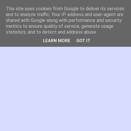
This site uses cookies from Google to deliver its services
es por madrid
and to analyze traffic. Your IP address and user-agent are
shared with Google along with performance and security
metrics to ensure quality of service, generate usage
El blog de Madrid y su actualidad, proyectos, transporte,
statistics, and to detect and address abuse.
movilidad, arquitectura, participación, medio ambiente,
educación, empleo, ...
LEARN MORE
GOT IT