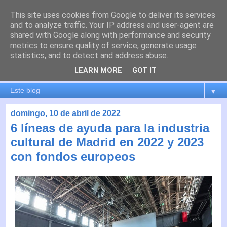
This site uses cookies from Google to deliver its services
es por madrid
and to analyze traffic. Your IP address and user-agent are
shared with Google along with performance and security
metrics to ensure quality of service, generate usage
El blog de Madrid y su actualidad, proyectos, transporte,
statistics, and to detect and address abuse.
movilidad, arquitectura, participación, medio ambiente,
educación, empleo, ...
LEARN MORE
GOT IT
▼
domingo, 10 de abril de 2022
6 líneas de ayuda para la industria
cultural de Madrid en 2022 y 2023
con fondos europeos